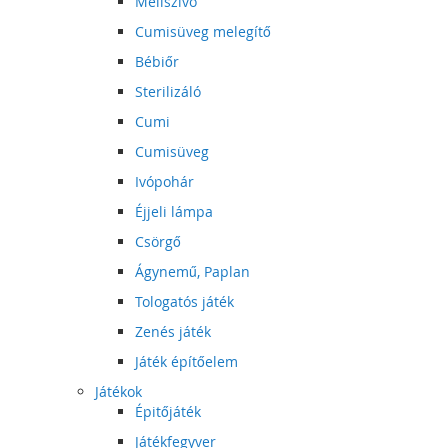
Mellszívó
Cumisüveg melegítő
Bébiőr
Sterilizáló
Cumi
Cumisüveg
Ivópohár
Éjjeli lámpa
Csörgő
Ágynemű, Paplan
Tologatós játék
Zenés játék
Játék építőelem
Játékok
Épitőjáték
Játékfegyver