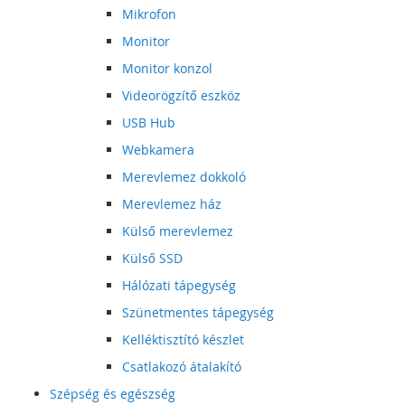
Mikrofon
Monitor
Monitor konzol
Videorögzítő eszköz
USB Hub
Webkamera
Merevlemez dokkoló
Merevlemez ház
Külső merevlemez
Külső SSD
Hálózati tápegység
Szünetmentes tápegység
Kelléktisztító készlet
Csatlakozó átalakító
Szépség és egészség