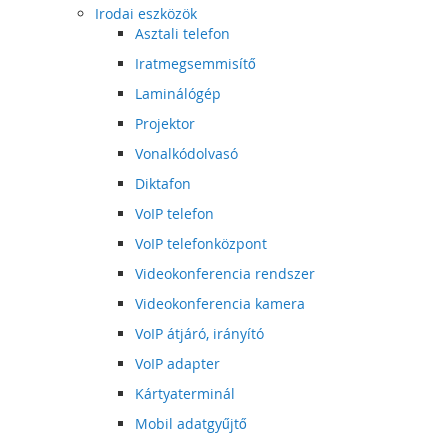
Irodai eszközök
Asztali telefon
Iratmegsemmisítő
Laminálógép
Projektor
Vonalkódolvasó
Diktafon
VoIP telefon
VoIP telefonközpont
Videokonferencia rendszer
Videokonferencia kamera
VoIP átjáró, irányító
VoIP adapter
Kártyaterminál
Mobil adatgyűjtő