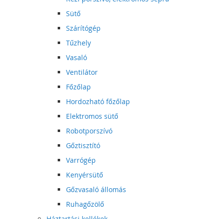
Sütő
Szárítógép
Tűzhely
Vasaló
Ventilátor
Főzőlap
Hordozható főzőlap
Elektromos sütő
Robotporszívó
Gőztisztító
Varrógép
Kenyérsütő
Gőzvasaló állomás
Ruhagőzölő
Háztartási kellékek