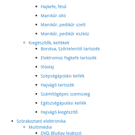
Hajkefe, fésű
Manikűr olló
Manikűr, pedikűr szett
Manikűr, pedikűr eszköz
Kiegészítők, kellékek
Borotva, Szőrtelenítő tartozék
Elektromos fogkefe tartozék
Illóolaj
Szépségápolási kellék
Hajvágó tartozék
Számítógépes szemüveg
Egészségápolási kellék
Hajvágó kiegészítő
Szórakoztató elektronika
Multimédia
DVD, BluRay lejátszó