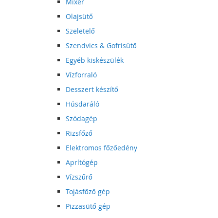
Mixer
Olajsütő
Szeletelő
Szendvics & Gofrisütő
Egyéb kiskészülék
Vízforraló
Desszert készítő
Húsdaráló
Szódagép
Rizsfőző
Elektromos főzőedény
Aprítógép
Vízszűrő
Tojásfőző gép
Pizzasütő gép