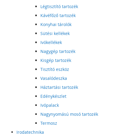
Légtisztító tartozék
Kávéfőző tartozék
Konyhai tárolók
Sütési kellékek
Ivókellékek
Nagygép tartozék
Kisgép tartozék
Tisztító eszköz
Vasalódeszka
Háztartási tartozék
Edénykészlet
Ivópalack
Nagynyomású mosó tartozék
Termosz
Irodatechnika