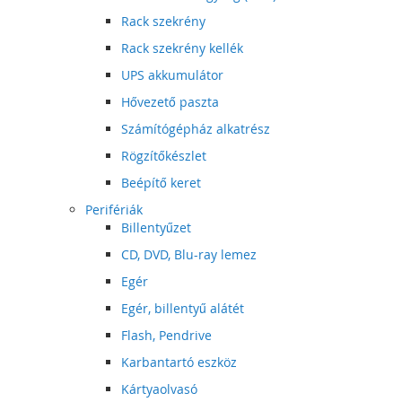
Rack szekrény
Rack szekrény kellék
UPS akkumulátor
Hővezető paszta
Számítógépház alkatrész
Rögzítőkészlet
Beépítő keret
Perifériák
Billentyűzet
CD, DVD, Blu-ray lemez
Egér
Egér, billentyű alátét
Flash, Pendrive
Karbantartó eszköz
Kártyaolvasó