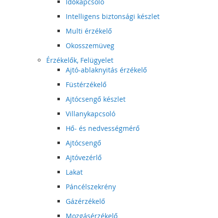
Időkapcsoló
Intelligens biztonsági készlet
Multi érzékelő
Okosszemüveg
Érzékelők, Felügyelet
Ajtó-ablaknyitás érzékelő
Füstérzékelő
Ajtócsengő készlet
Villanykapcsoló
Hő- és nedvességmérő
Ajtócsengő
Ajtóvezérlő
Lakat
Páncélszekrény
Gázérzékelő
Mozgásérzékelő