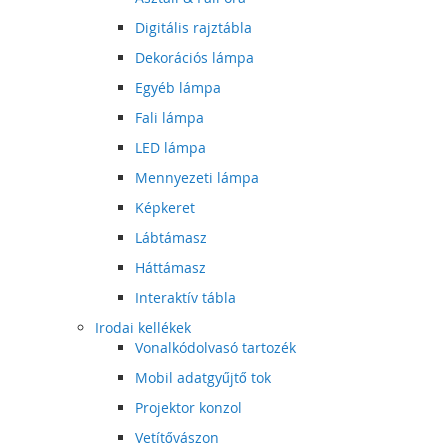
Digitális rajztábla
Dekorációs lámpa
Egyéb lámpa
Fali lámpa
LED lámpa
Mennyezeti lámpa
Képkeret
Lábtámasz
Háttámasz
Interaktív tábla
Irodai kellékek
Vonalkódolvasó tartozék
Mobil adatgyűjtő tok
Projektor konzol
Vetítővászon