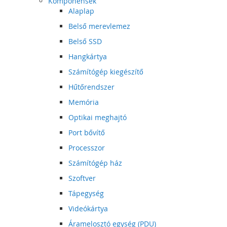
Komponensek
Alaplap
Belső merevlemez
Belső SSD
Hangkártya
Számítógép kiegészítő
Hűtőrendszer
Memória
Optikai meghajtó
Port bővítő
Processzor
Számítógép ház
Szoftver
Tápegység
Videókártya
Áramelosztó egység (PDU)