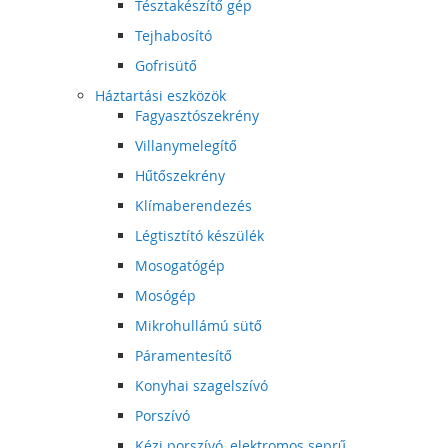
Tésztakészítő gép
Tejhabosító
Gofrisütő
Háztartási eszközök
Fagyasztószekrény
Villanymelegítő
Hűtőszekrény
Klímaberendezés
Légtisztító készülék
Mosogatógép
Mosógép
Mikrohullámú sütő
Páramentesítő
Konyhai szagelszívó
Porszívó
Kézi porszívó, elektromos seprű