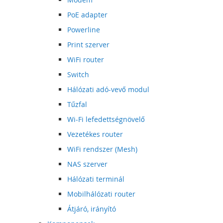
PoE adapter
Powerline
Print szerver
WiFi router
Switch
Hálózati adó-vevő modul
Tűzfal
Wi-Fi lefedettségnövelő
Vezetékes router
WiFi rendszer (Mesh)
NAS szerver
Hálózati terminál
Mobilhálózati router
Átjáró, irányító