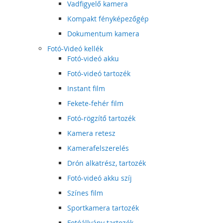
Vadfigyelő kamera
Kompakt fényképezőgép
Dokumentum kamera
Fotó-Videó kellék
Fotó-videó akku
Fotó-videó tartozék
Instant film
Fekete-fehér film
Fotó-rögzítő tartozék
Kamera retesz
Kamerafelszerelés
Drón alkatrész, tartozék
Fotó-videó akku szíj
Színes film
Sportkamera tartozék
Fotóállvány tartozék