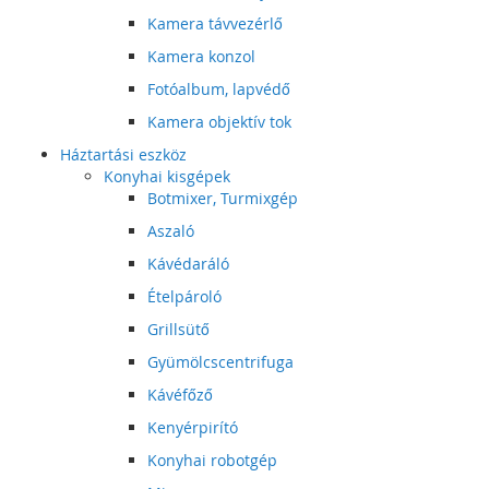
Kamera távvezérlő
Kamera konzol
Fotóalbum, lapvédő
Kamera objektív tok
Háztartási eszköz
Konyhai kisgépek
Botmixer, Turmixgép
Aszaló
Kávédaráló
Ételpároló
Grillsütő
Gyümölcscentrifuga
Kávéfőző
Kenyérpirító
Konyhai robotgép