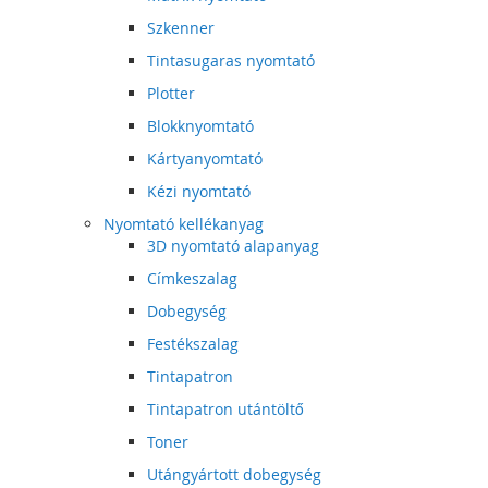
Szkenner
Tintasugaras nyomtató
Plotter
Blokknyomtató
Kártyanyomtató
Kézi nyomtató
Nyomtató kellékanyag
3D nyomtató alapanyag
Címkeszalag
Dobegység
Festékszalag
Tintapatron
Tintapatron utántöltő
Toner
Utángyártott dobegység