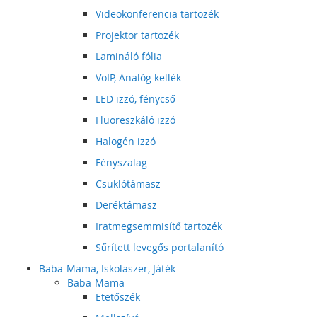
Videokonferencia tartozék
Projektor tartozék
Lamináló fólia
VoIP, Analóg kellék
LED izzó, fénycső
Fluoreszkáló izzó
Halogén izzó
Fényszalag
Csuklótámasz
Deréktámasz
Iratmegsemmisítő tartozék
Sűrített levegős portalanító
Baba-Mama, Iskolaszer, Játék
Baba-Mama
Etetőszék