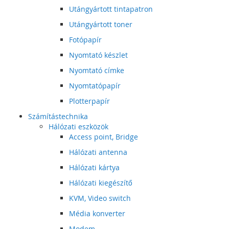
Utángyártott tintapatron
Utángyártott toner
Fotópapír
Nyomtató készlet
Nyomtató címke
Nyomtatópapír
Plotterpapír
Számítástechnika
Hálózati eszközök
Access point, Bridge
Hálózati antenna
Hálózati kártya
Hálózati kiegészítő
KVM, Video switch
Média konverter
Modem