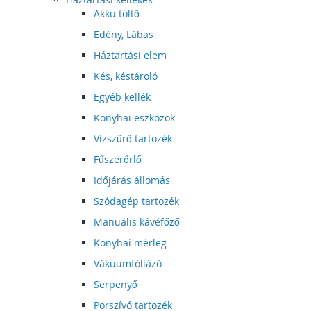
Akku töltő
Edény, Lábas
Háztartási elem
Kés, késtároló
Egyéb kellék
Konyhai eszközök
Vízszűrő tartozék
Fűszerőrlő
Időjárás állomás
Szódagép tartozék
Manuális kávéfőző
Konyhai mérleg
Vákuumfóliázó
Serpenyő
Porszívó tartozék