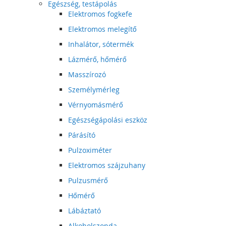
Egészség, testápolás
Elektromos fogkefe
Elektromos melegítő
Inhalátor, sótermék
Lázmérő, hőmérő
Masszírozó
Személymérleg
Vérnyomásmérő
Egészségápolási eszköz
Párásító
Pulzoximéter
Elektromos szájzuhany
Pulzusmérő
Hőmérő
Lábáztató
Alkoholszonda