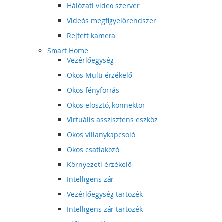
Hálózati video szerver
Videós megfigyelőrendszer
Rejtett kamera
Smart Home
Vezérlőegység
Okos Multi érzékelő
Okos fényforrás
Okos elosztó, konnektor
Virtuális asszisztens eszköz
Okos villanykapcsoló
Okos csatlakozó
Környezeti érzékelő
Intelligens zár
Vezérlőegység tartozék
Intelligens zár tartozék