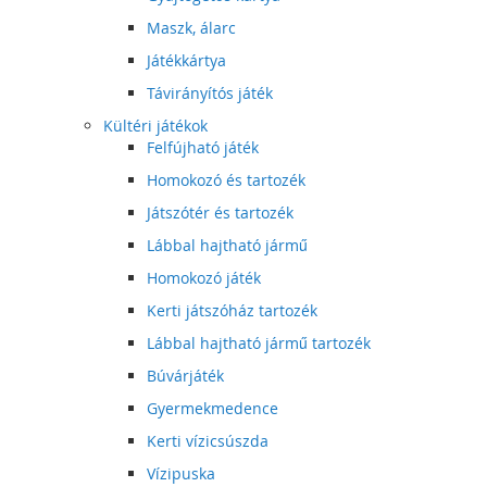
Maszk, álarc
Játékkártya
Távirányítós játék
Kültéri játékok
Felfújható játék
Homokozó és tartozék
Játszótér és tartozék
Lábbal hajtható jármű
Homokozó játék
Kerti játszóház tartozék
Lábbal hajtható jármű tartozék
Búvárjáték
Gyermekmedence
Kerti vízicsúszda
Vízipuska