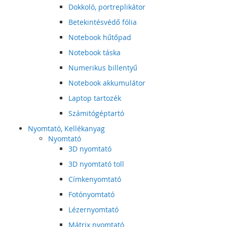
Dokkoló, portreplikátor
Betekintésvédő fólia
Notebook hűtőpad
Notebook táska
Numerikus billentyű
Notebook akkumulátor
Laptop tartozék
Számitógéptartó
Nyomtató, Kellékanyag
Nyomtató
3D nyomtató
3D nyomtató toll
Címkenyomtató
Fotónyomtató
Lézernyomtató
Mátrix nyomtató