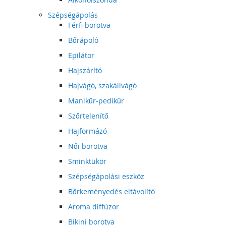
Szépségápolás
Férfi borotva
Bőrápoló
Epilátor
Hajszárító
Hajvágó, szakállvágó
Manikűr-pedikűr
Szőrtelenítő
Hajformázó
Női borotva
Sminktükör
Szépségápolási eszköz
Bőrkeményedés eltávolító
Aroma diffúzor
Bikini borotva