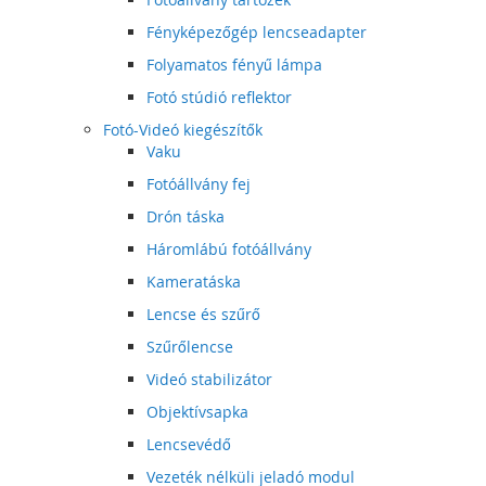
Fényképezőgép lencseadapter
Folyamatos fényű lámpa
Fotó stúdió reflektor
Fotó-Videó kiegészítők
Vaku
Fotóállvány fej
Drón táska
Háromlábú fotóállvány
Kameratáska
Lencse és szűrő
Szűrőlencse
Videó stabilizátor
Objektívsapka
Lencsevédő
Vezeték nélküli jeladó modul