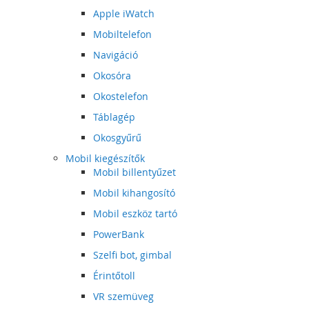
Apple iWatch
Mobiltelefon
Navigáció
Okosóra
Okostelefon
Táblagép
Okosgyűrű
Mobil kiegészítők
Mobil billentyűzet
Mobil kihangosító
Mobil eszköz tartó
PowerBank
Szelfi bot, gimbal
Érintőtoll
VR szemüveg