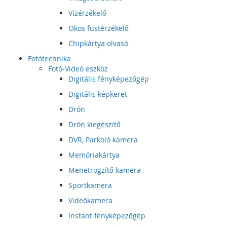
Vízérzékelő
Okos füstérzékelő
Chipkártya olvasó
Fotótechnika
Fotó-Videó eszköz
Digitális fényképezőgép
Digitális képkeret
Drón
Drón kiegészítő
DVR, Parkoló kamera
Memóriakártya
Menetrögzítő kamera
Sportkamera
Videókamera
Instant fényképezőgép