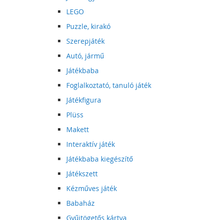
LEGO
Puzzle, kirakó
Szerepjáték
Autó, jármű
Játékbaba
Foglalkoztató, tanuló játék
Játékfigura
Plüss
Makett
Interaktív játék
Játékbaba kiegészítő
Játékszett
Kézműves játék
Babaház
Gyűjtögetős kártya