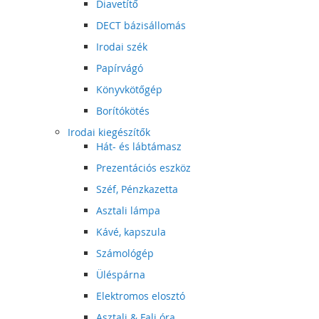
Diavetítő
DECT bázisállomás
Irodai szék
Papírvágó
Könyvkötőgép
Borítókötés
Irodai kiegészítők
Hát- és lábtámasz
Prezentációs eszköz
Széf, Pénzkazetta
Asztali lámpa
Kávé, kapszula
Számológép
Üléspárna
Elektromos elosztó
Asztali & Fali óra