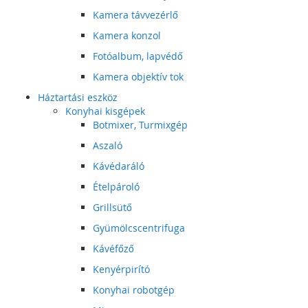
Kamera távvezérlő
Kamera konzol
Fotóalbum, lapvédő
Kamera objektív tok
Háztartási eszköz
Konyhai kisgépek
Botmixer, Turmixgép
Aszaló
Kávédaráló
Ételpároló
Grillsütő
Gyümölcscentrifuga
Kávéfőző
Kenyérpirító
Konyhai robotgép