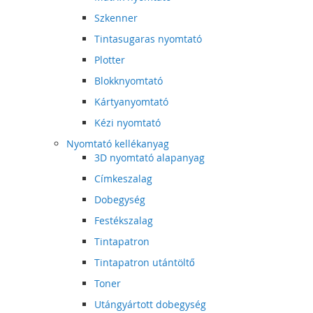
Szkenner
Tintasugaras nyomtató
Plotter
Blokknyomtató
Kártyanyomtató
Kézi nyomtató
Nyomtató kellékanyag
3D nyomtató alapanyag
Címkeszalag
Dobegység
Festékszalag
Tintapatron
Tintapatron utántöltő
Toner
Utángyártott dobegység