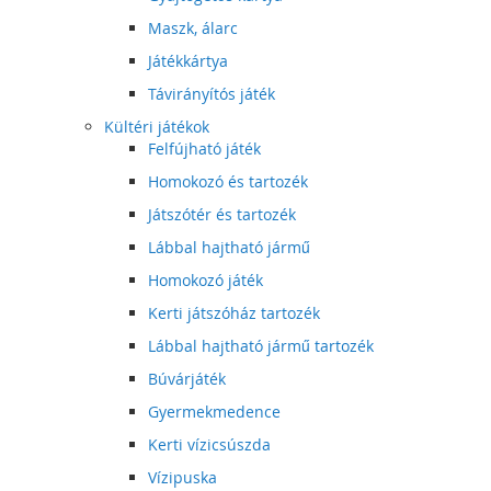
Maszk, álarc
Játékkártya
Távirányítós játék
Kültéri játékok
Felfújható játék
Homokozó és tartozék
Játszótér és tartozék
Lábbal hajtható jármű
Homokozó játék
Kerti játszóház tartozék
Lábbal hajtható jármű tartozék
Búvárjáték
Gyermekmedence
Kerti vízicsúszda
Vízipuska