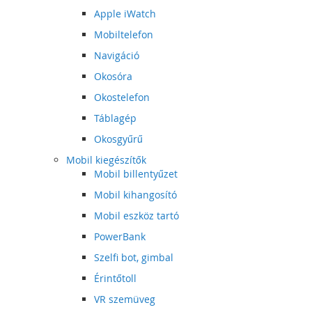
Apple iWatch
Mobiltelefon
Navigáció
Okosóra
Okostelefon
Táblagép
Okosgyűrű
Mobil kiegészítők
Mobil billentyűzet
Mobil kihangosító
Mobil eszköz tartó
PowerBank
Szelfi bot, gimbal
Érintőtoll
VR szemüveg