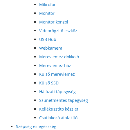
Mikrofon
Monitor
Monitor konzol
Videorögzítő eszköz
USB Hub
Webkamera
Merevlemez dokkoló
Merevlemez ház
Külső merevlemez
Külső SSD
Hálózati tápegység
Szünetmentes tápegység
Kelléktisztító készlet
Csatlakozó átalakító
Szépség és egészség