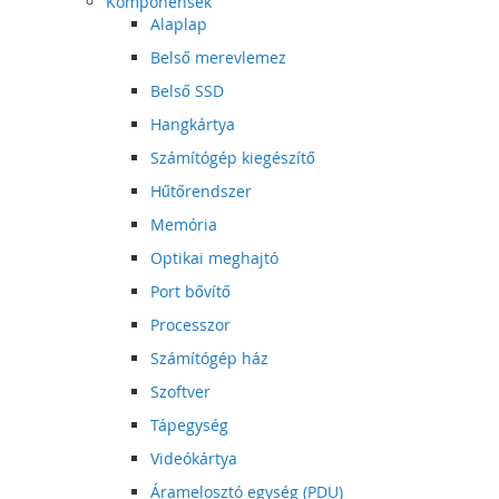
Komponensek
Alaplap
Belső merevlemez
Belső SSD
Hangkártya
Számítógép kiegészítő
Hűtőrendszer
Memória
Optikai meghajtó
Port bővítő
Processzor
Számítógép ház
Szoftver
Tápegység
Videókártya
Áramelosztó egység (PDU)