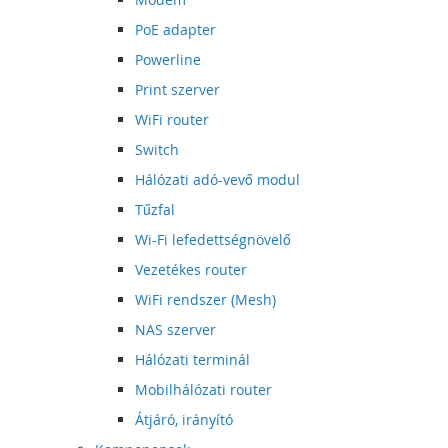
PoE adapter
Powerline
Print szerver
WiFi router
Switch
Hálózati adó-vevő modul
Tűzfal
Wi-Fi lefedettségnövelő
Vezetékes router
WiFi rendszer (Mesh)
NAS szerver
Hálózati terminál
Mobilhálózati router
Átjáró, irányító