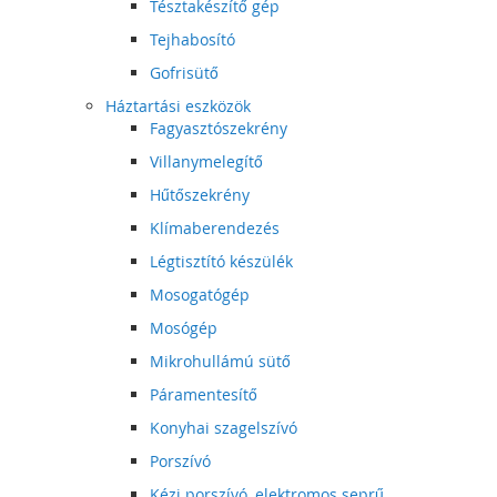
Tésztakészítő gép
Tejhabosító
Gofrisütő
Háztartási eszközök
Fagyasztószekrény
Villanymelegítő
Hűtőszekrény
Klímaberendezés
Légtisztító készülék
Mosogatógép
Mosógép
Mikrohullámú sütő
Páramentesítő
Konyhai szagelszívó
Porszívó
Kézi porszívó, elektromos seprű