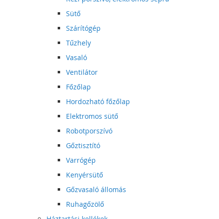
Sütő
Szárítógép
Tűzhely
Vasaló
Ventilátor
Főzőlap
Hordozható főzőlap
Elektromos sütő
Robotporszívó
Gőztisztító
Varrógép
Kenyérsütő
Gőzvasaló állomás
Ruhagőzölő
Háztartási kellékek