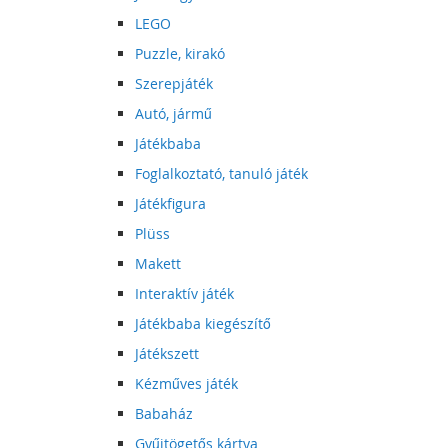
LEGO
Puzzle, kirakó
Szerepjáték
Autó, jármű
Játékbaba
Foglalkoztató, tanuló játék
Játékfigura
Plüss
Makett
Interaktív játék
Játékbaba kiegészítő
Játékszett
Kézműves játék
Babaház
Gyűjtögetős kártya