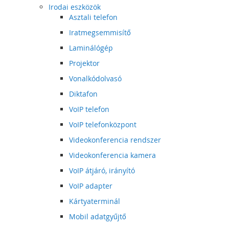
Irodai eszközök
Asztali telefon
Iratmegsemmisítő
Laminálógép
Projektor
Vonalkódolvasó
Diktafon
VoIP telefon
VoIP telefonközpont
Videokonferencia rendszer
Videokonferencia kamera
VoIP átjáró, irányító
VoIP adapter
Kártyaterminál
Mobil adatgyűjtő