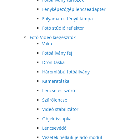
Fényképezőgép lencseadapter
Folyamatos fényű lámpa
Fotó stúdió reflektor
Fotó-Videó kiegészítők
Vaku
Fotóállvány fej
Drón táska
Háromlábú fotóállvány
Kameratáska
Lencse és szűrő
Szűrőlencse
Videó stabilizátor
Objektívsapka
Lencsevédő
Vezeték nélküli jeladó modul