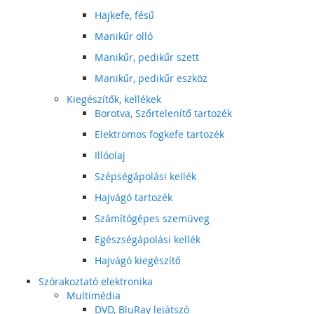
Hajkefe, fésű
Manikűr olló
Manikűr, pedikűr szett
Manikűr, pedikűr eszköz
Kiegészítők, kellékek
Borotva, Szőrtelenítő tartozék
Elektromos fogkefe tartozék
Illóolaj
Szépségápolási kellék
Hajvágó tartozék
Számítógépes szemüveg
Egészségápolási kellék
Hajvágó kiegészítő
Szórakoztató elektronika
Multimédia
DVD, BluRay lejátszó