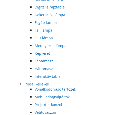
Digitális rajztábla
Dekorációs lámpa
Egyéb lámpa
Fali lámpa
LED lámpa
Mennyezeti lámpa
Képkeret
Lábtámasz
Háttámasz
Interaktív tábla
Irodai kellékek
Vonalkódolvasó tartozék
Mobil adatgyűjtő tok
Projektor konzol
Vetítővászon