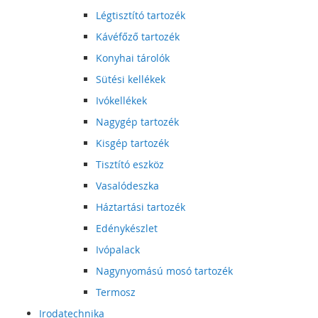
Légtisztító tartozék
Kávéfőző tartozék
Konyhai tárolók
Sütési kellékek
Ivókellékek
Nagygép tartozék
Kisgép tartozék
Tisztító eszköz
Vasalódeszka
Háztartási tartozék
Edénykészlet
Ivópalack
Nagynyomású mosó tartozék
Termosz
Irodatechnika