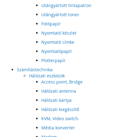
Utángyártott tintapatron
Utángyártott toner
Fotópapír
Nyomtató készlet
Nyomtató címke
Nyomtatópapír
Plotterpapír
Számítástechnika
Hálózati eszközök
Access point, Bridge
Hálózati antenna
Hálózati kártya
Hálózati kiegészítő
KVM, Video switch
Média konverter
Modem