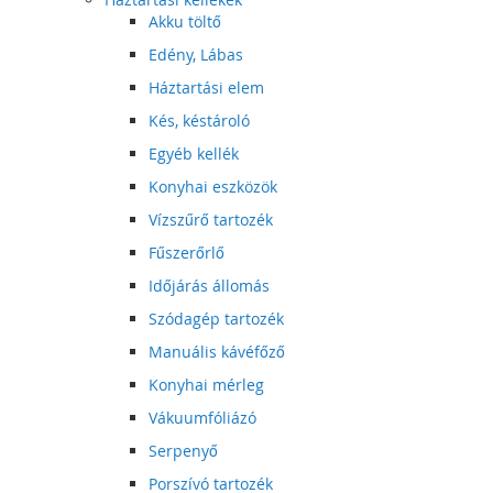
Akku töltő
Edény, Lábas
Háztartási elem
Kés, késtároló
Egyéb kellék
Konyhai eszközök
Vízszűrő tartozék
Fűszerőrlő
Időjárás állomás
Szódagép tartozék
Manuális kávéfőző
Konyhai mérleg
Vákuumfóliázó
Serpenyő
Porszívó tartozék