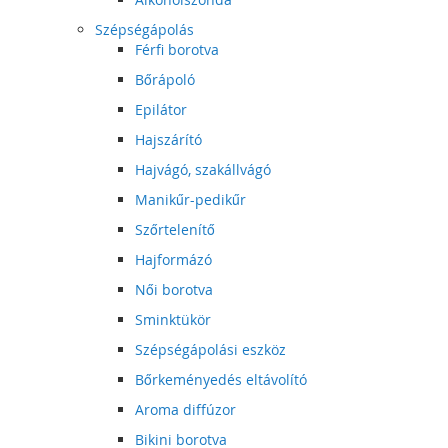
Szépségápolás
Férfi borotva
Bőrápoló
Epilátor
Hajszárító
Hajvágó, szakállvágó
Manikűr-pedikűr
Szőrtelenítő
Hajformázó
Női borotva
Sminktükör
Szépségápolási eszköz
Bőrkeményedés eltávolító
Aroma diffúzor
Bikini borotva