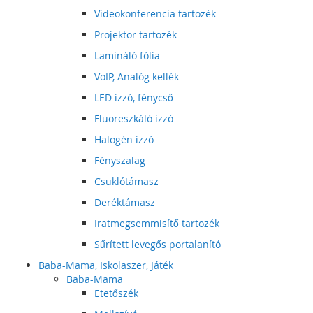
Videokonferencia tartozék
Projektor tartozék
Lamináló fólia
VoIP, Analóg kellék
LED izzó, fénycső
Fluoreszkáló izzó
Halogén izzó
Fényszalag
Csuklótámasz
Deréktámasz
Iratmegsemmisítő tartozék
Sűrített levegős portalanító
Baba-Mama, Iskolaszer, Játék
Baba-Mama
Etetőszék