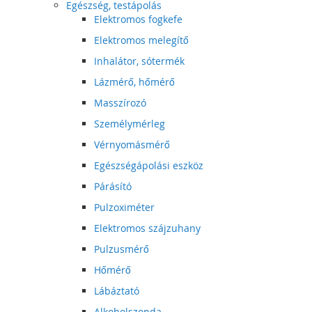
Egészség, testápolás
Elektromos fogkefe
Elektromos melegítő
Inhalátor, sótermék
Lázmérő, hőmérő
Masszírozó
Személymérleg
Vérnyomásmérő
Egészségápolási eszköz
Párásító
Pulzoximéter
Elektromos szájzuhany
Pulzusmérő
Hőmérő
Lábáztató
Alkoholszonda