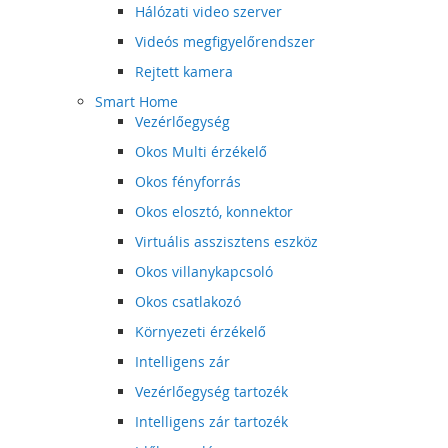
Hálózati video szerver
Videós megfigyelőrendszer
Rejtett kamera
Smart Home
Vezérlőegység
Okos Multi érzékelő
Okos fényforrás
Okos elosztó, konnektor
Virtuális asszisztens eszköz
Okos villanykapcsoló
Okos csatlakozó
Környezeti érzékelő
Intelligens zár
Vezérlőegység tartozék
Intelligens zár tartozék