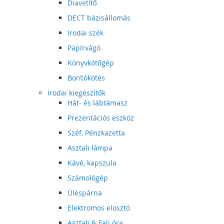
Diavetítő
DECT bázisállomás
Irodai szék
Papírvágó
Könyvkötőgép
Borítókötés
Irodai kiegészítők
Hát- és lábtámasz
Prezentációs eszköz
Széf, Pénzkazetta
Asztali lámpa
Kávé, kapszula
Számológép
Üléspárna
Elektromos elosztó
Asztali & Fali óra