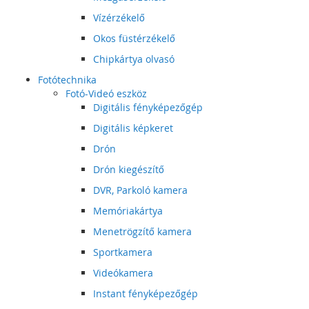
Vízérzékelő
Okos füstérzékelő
Chipkártya olvasó
Fotótechnika
Fotó-Videó eszköz
Digitális fényképezőgép
Digitális képkeret
Drón
Drón kiegészítő
DVR, Parkoló kamera
Memóriakártya
Menetrögzítő kamera
Sportkamera
Videókamera
Instant fényképezőgép