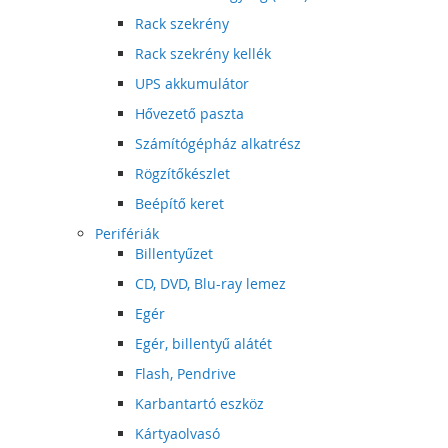
Rack szekrény
Rack szekrény kellék
UPS akkumulátor
Hővezető paszta
Számítógépház alkatrész
Rögzítőkészlet
Beépítő keret
Perifériák
Billentyűzet
CD, DVD, Blu-ray lemez
Egér
Egér, billentyű alátét
Flash, Pendrive
Karbantartó eszköz
Kártyaolvasó