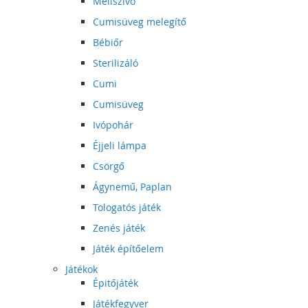
Mellszívó
Cumisüveg melegítő
Bébiőr
Sterilizáló
Cumi
Cumisüveg
Ivópohár
Éjjeli lámpa
Csörgő
Ágynemű, Paplan
Tologatós játék
Zenés játék
Játék építőelem
Játékok
Épitőjáték
Játékfegyver