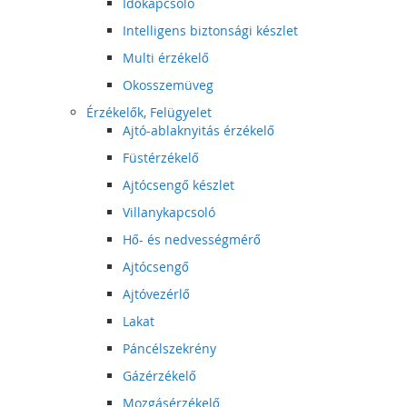
Időkapcsoló
Intelligens biztonsági készlet
Multi érzékelő
Okosszemüveg
Érzékelők, Felügyelet
Ajtó-ablaknyitás érzékelő
Füstérzékelő
Ajtócsengő készlet
Villanykapcsoló
Hő- és nedvességmérő
Ajtócsengő
Ajtóvezérlő
Lakat
Páncélszekrény
Gázérzékelő
Mozgásérzékelő