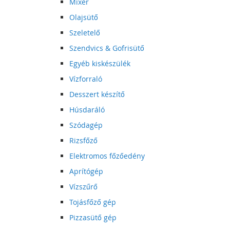
Mixer
Olajsütő
Szeletelő
Szendvics & Gofrisütő
Egyéb kiskészülék
Vízforraló
Desszert készítő
Húsdaráló
Szódagép
Rizsfőző
Elektromos főzőedény
Aprítógép
Vízszűrő
Tojásfőző gép
Pizzasütő gép