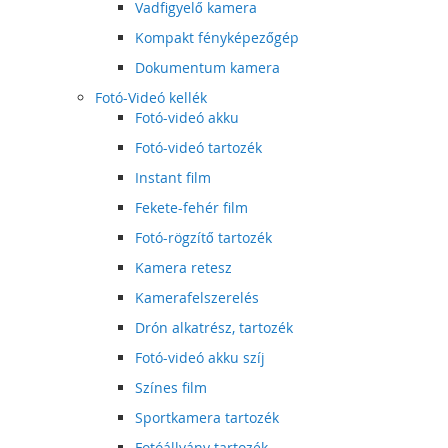
Vadfigyelő kamera
Kompakt fényképezőgép
Dokumentum kamera
Fotó-Videó kellék
Fotó-videó akku
Fotó-videó tartozék
Instant film
Fekete-fehér film
Fotó-rögzítő tartozék
Kamera retesz
Kamerafelszerelés
Drón alkatrész, tartozék
Fotó-videó akku szíj
Színes film
Sportkamera tartozék
Fotóállvány tartozék