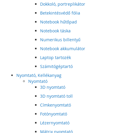
Dokkoló, portreplikátor
Betekintésvédő fólia
Notebook hűtőpad
Notebook táska
Numerikus billentyű
Notebook akkumulátor
Laptop tartozék
Számitógéptartó
Nyomtató, Kellékanyag
Nyomtató
3D nyomtató
3D nyomtató toll
Címkenyomtató
Fotónyomtató
Lézernyomtató
Mátrix nyomtató