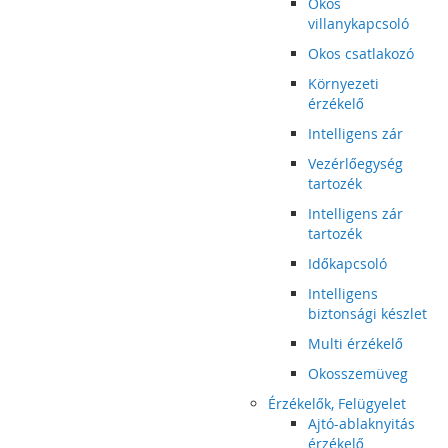
Okos
villanykapcsoló
Okos csatlakozó
Környezeti
érzékelő
Intelligens zár
Vezérlőegység
tartozék
Intelligens zár
tartozék
Időkapcsoló
Intelligens
biztonsági készlet
Multi érzékelő
Okosszemüveg
Érzékelők, Felügyelet
Ajtó-ablaknyitás
érzékelő