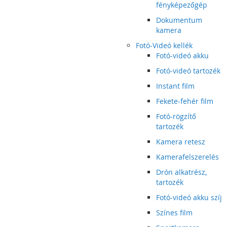
fényképezőgép
Dokumentum
kamera
Fotó-Videó kellék
Fotó-videó akku
Fotó-videó tartozék
Instant film
Fekete-fehér film
Fotó-rögzítő
tartozék
Kamera retesz
Kamerafelszerelés
Drón alkatrész,
tartozék
Fotó-videó akku szíj
Színes film