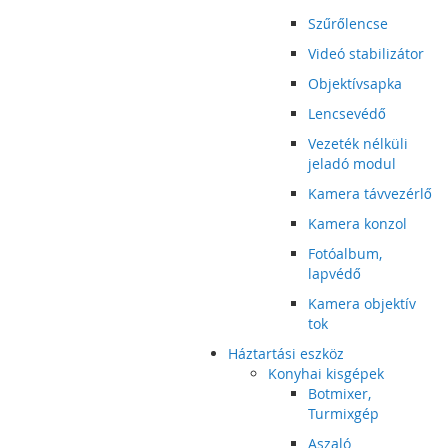
Szűrőlencse
Videó stabilizátor
Objektívsapka
Lencsevédő
Vezeték nélküli
jeladó modul
Kamera távvezérlő
Kamera konzol
Fotóalbum,
lapvédő
Kamera objektív
tok
Háztartási eszköz
Konyhai kisgépek
Botmixer,
Turmixgép
Aszaló