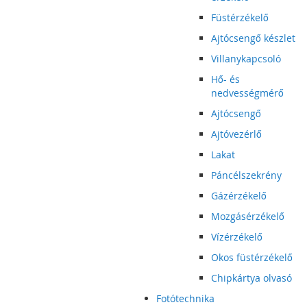
Füstérzékelő
Ajtócsengő készlet
Villanykapcsoló
Hő- és
nedvességmérő
Ajtócsengő
Ajtóvezérlő
Lakat
Páncélszekrény
Gázérzékelő
Mozgásérzékelő
Vízérzékelő
Okos füstérzékelő
Chipkártya olvasó
Fotótechnika