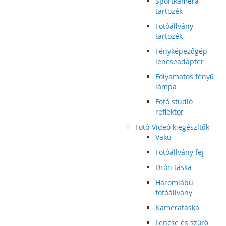
Sportkamera
tartozék
Fotóállvány
tartozék
Fényképezőgép
lencseadapter
Folyamatos fényű
lámpa
Fotó stúdió
reflektor
Fotó-Videó kiegészítők
Vaku
Fotóállvány fej
Drón táska
Háromlábú
fotóállvány
Kameratáska
Lencse és szűrő