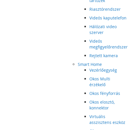
tartozék
Riasztórendszer
Videós kaputelefon
Hálózati video
szerver
Videós
megfigyelőrendszer
Rejtett kamera
Smart Home
Vezérlőegység
Okos Multi
érzékelő
Okos fényforrás
Okos elosztó,
konnektor
Virtuális
asszisztens eszköz