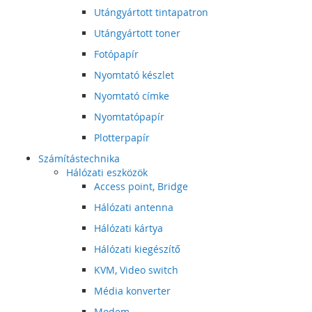
Utángyártott tintapatron
Utángyártott toner
Fotópapír
Nyomtató készlet
Nyomtató címke
Nyomtatópapír
Plotterpapír
Számítástechnika
Hálózati eszközök
Access point, Bridge
Hálózati antenna
Hálózati kártya
Hálózati kiegészítő
KVM, Video switch
Média konverter
Modem