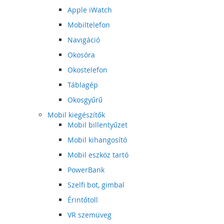
Apple iWatch
Mobiltelefon
Navigáció
Okosóra
Okostelefon
Táblagép
Okosgyűrű
Mobil kiegészítők
Mobil billentyűzet
Mobil kihangosító
Mobil eszköz tartó
PowerBank
Szelfi bot, gimbal
Érintőtoll
VR szemüveg