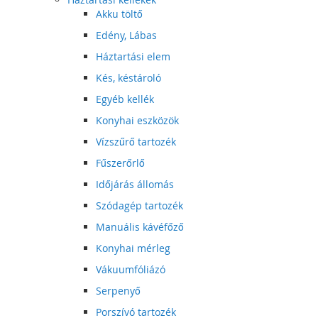
Akku töltő
Edény, Lábas
Háztartási elem
Kés, késtároló
Egyéb kellék
Konyhai eszközök
Vízszűrő tartozék
Fűszerőrlő
Időjárás állomás
Szódagép tartozék
Manuális kávéfőző
Konyhai mérleg
Vákuumfóliázó
Serpenyő
Porszívó tartozék