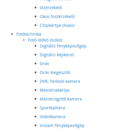
Vízérzékelő
Okos füstérzékelő
Chipkártya olvasó
Fotótechnika
Fotó-Videó eszköz
Digitális fényképezőgép
Digitális képkeret
Drón
Drón kiegészítő
DVR, Parkoló kamera
Memóriakártya
Menetrögzítő kamera
Sportkamera
Videókamera
Instant fényképezőgép