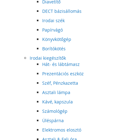
Diavetítő
DECT bázisállomás
Irodai szék
Papírvágó
Könyvkötőgép
Borítókötés
Irodai kiegészítők
Hát- és lábtámasz
Prezentációs eszköz
Széf, Pénzkazetta
Asztali lámpa
Kávé, kapszula
Számológép
Üléspárna
Elektromos elosztó
Asztali & Fali óra