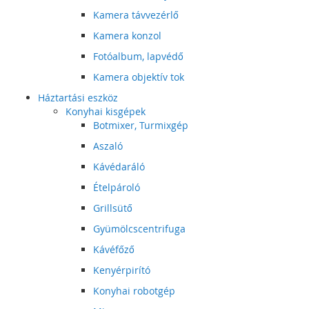
Kamera távvezérlő
Kamera konzol
Fotóalbum, lapvédő
Kamera objektív tok
Háztartási eszköz
Konyhai kisgépek
Botmixer, Turmixgép
Aszaló
Kávédaráló
Ételpároló
Grillsütő
Gyümölcscentrifuga
Kávéfőző
Kenyérpirító
Konyhai robotgép