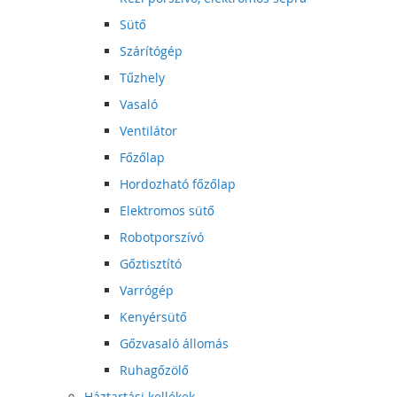
Sütő
Szárítógép
Tűzhely
Vasaló
Ventilátor
Főzőlap
Hordozható főzőlap
Elektromos sütő
Robotporszívó
Gőztisztító
Varrógép
Kenyérsütő
Gőzvasaló állomás
Ruhagőzölő
Háztartási kellékek