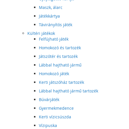
Maszk, álarc
Játékkártya
Távirányítós játék
Kültéri játékok
Felfújható játék
Homokozó és tartozék
Játszótér és tartozék
Lábbal hajtható jármű
Homokozó játék
Kerti játszóház tartozék
Lábbal hajtható jármű tartozék
Búvárjáték
Gyermekmedence
Kerti vízicsúszda
Vízipuska