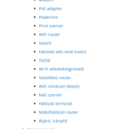
PoE adapter
Powerline
Print szerver
WiFi router
Switch
Hálózati adó-vevő modul
Tűzfal
Wi-Fi lefedettségnövelő
Vezetékes router
WiFi rendszer (Mesh)
NAS szerver
Hálózati terminál
Mobilhálózati router
Átjáró, irányító