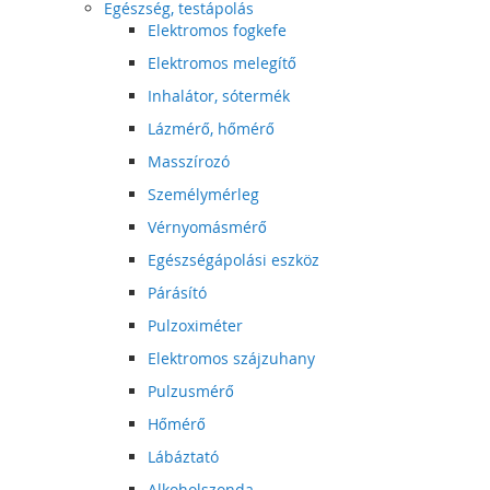
Egészség, testápolás
Elektromos fogkefe
Elektromos melegítő
Inhalátor, sótermék
Lázmérő, hőmérő
Masszírozó
Személymérleg
Vérnyomásmérő
Egészségápolási eszköz
Párásító
Pulzoximéter
Elektromos szájzuhany
Pulzusmérő
Hőmérő
Lábáztató
Alkoholszonda