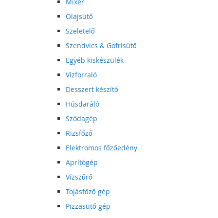
Mixer
Olajsütő
Szeletelő
Szendvics & Gofrisütő
Egyéb kiskészülék
Vízforraló
Desszert készítő
Húsdaráló
Szódagép
Rizsfőző
Elektromos főzőedény
Aprítógép
Vízszűrő
Tojásfőző gép
Pizzasütő gép