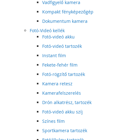
Vadfigyelő kamera
Kompakt fényképezőgép
Dokumentum kamera
Fotó-Videó kellék
Fotó-videó akku
Fotó-videó tartozék
Instant film
Fekete-fehér film
Fotó-rögzítő tartozék
Kamera retesz
Kamerafelszerelés
Drón alkatrész, tartozék
Fotó-videó akku szíj
Színes film
Sportkamera tartozék
Fotóállvány tartozék