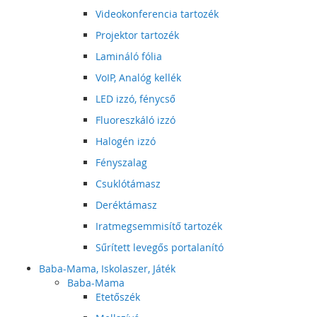
Videokonferencia tartozék
Projektor tartozék
Lamináló fólia
VoIP, Analóg kellék
LED izzó, fénycső
Fluoreszkáló izzó
Halogén izzó
Fényszalag
Csuklótámasz
Deréktámasz
Iratmegsemmisítő tartozék
Sűrített levegős portalanító
Baba-Mama, Iskolaszer, Játék
Baba-Mama
Etetőszék