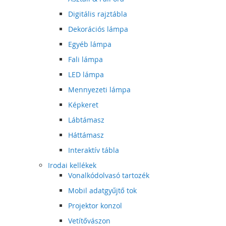
Digitális rajztábla
Dekorációs lámpa
Egyéb lámpa
Fali lámpa
LED lámpa
Mennyezeti lámpa
Képkeret
Lábtámasz
Háttámasz
Interaktív tábla
Irodai kellékek
Vonalkódolvasó tartozék
Mobil adatgyűjtő tok
Projektor konzol
Vetítővászon