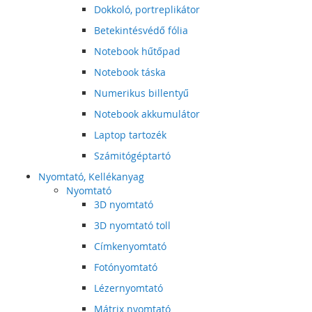
Dokkoló, portreplikátor
Betekintésvédő fólia
Notebook hűtőpad
Notebook táska
Numerikus billentyű
Notebook akkumulátor
Laptop tartozék
Számitógéptartó
Nyomtató, Kellékanyag
Nyomtató
3D nyomtató
3D nyomtató toll
Címkenyomtató
Fotónyomtató
Lézernyomtató
Mátrix nyomtató