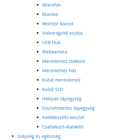
Mikrofon
Monitor
Monitor konzol
Videorögzítő eszköz
USB Hub
Webkamera
Merevlemez dokkoló
Merevlemez ház
Külső merevlemez
Külső SSD
Hálózati tápegység
Szünetmentes tápegység
Kelléktisztító készlet
Csatlakozó átalakító
Szépség és egészség