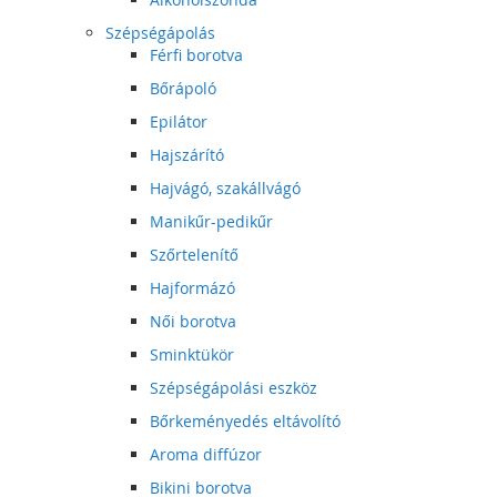
Szépségápolás
Férfi borotva
Bőrápoló
Epilátor
Hajszárító
Hajvágó, szakállvágó
Manikűr-pedikűr
Szőrtelenítő
Hajformázó
Női borotva
Sminktükör
Szépségápolási eszköz
Bőrkeményedés eltávolító
Aroma diffúzor
Bikini borotva