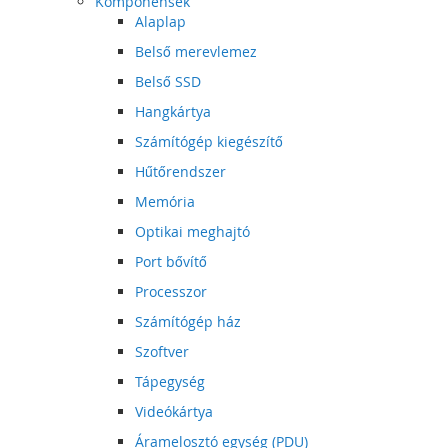
Komponensek
Alaplap
Belső merevlemez
Belső SSD
Hangkártya
Számítógép kiegészítő
Hűtőrendszer
Memória
Optikai meghajtó
Port bővítő
Processzor
Számítógép ház
Szoftver
Tápegység
Videókártya
Áramelosztó egység (PDU)