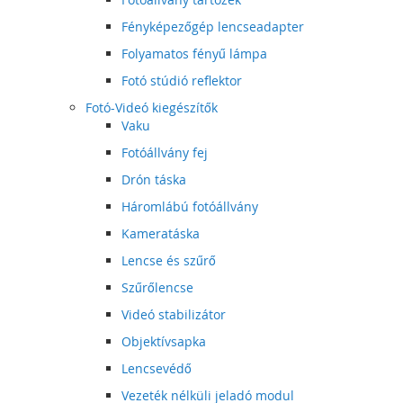
Fényképezőgép lencseadapter
Folyamatos fényű lámpa
Fotó stúdió reflektor
Fotó-Videó kiegészítők
Vaku
Fotóállvány fej
Drón táska
Háromlábú fotóállvány
Kameratáska
Lencse és szűrő
Szűrőlencse
Videó stabilizátor
Objektívsapka
Lencsevédő
Vezeték nélküli jeladó modul