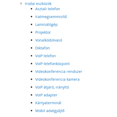
Irodai eszközök
Asztali telefon
Iratmegsemmisítő
Laminálógép
Projektor
Vonalkódolvasó
Diktafon
VoIP telefon
VoIP telefonközpont
Videokonferencia rendszer
Videokonferencia kamera
VoIP átjáró, irányító
VoIP adapter
Kártyaterminál
Mobil adatgyűjtő