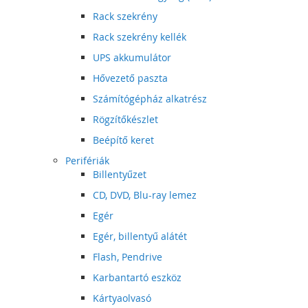
Rack szekrény
Rack szekrény kellék
UPS akkumulátor
Hővezető paszta
Számítógépház alkatrész
Rögzítőkészlet
Beépítő keret
Perifériák
Billentyűzet
CD, DVD, Blu-ray lemez
Egér
Egér, billentyű alátét
Flash, Pendrive
Karbantartó eszköz
Kártyaolvasó