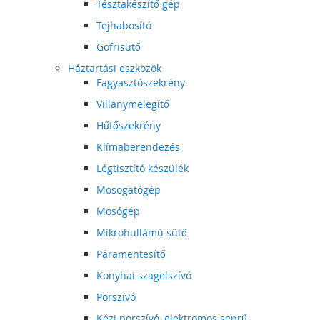
Tésztakészítő gép
Tejhabosító
Gofrisütő
Háztartási eszközök
Fagyasztószekrény
Villanymelegítő
Hűtőszekrény
Klímaberendezés
Légtisztító készülék
Mosogatógép
Mosógép
Mikrohullámú sütő
Páramentesítő
Konyhai szagelszívó
Porszívó
Kézi porszívó, elektromos seprű