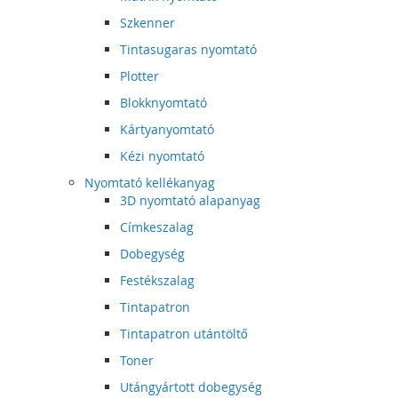
Szkenner
Tintasugaras nyomtató
Plotter
Blokknyomtató
Kártyanyomtató
Kézi nyomtató
Nyomtató kellékanyag
3D nyomtató alapanyag
Címkeszalag
Dobegység
Festékszalag
Tintapatron
Tintapatron utántöltő
Toner
Utángyártott dobegység