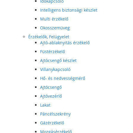
Időkapcsoló
Intelligens biztonsági készlet
Multi érzékelő
Okosszemüveg
Érzékelők, Felügyelet
Ajtó-ablaknyitás érzékelő
Füstérzékelő
Ajtócsengő készlet
Villanykapcsoló
Hő- és nedvességmérő
Ajtócsengő
Ajtóvezérlő
Lakat
Páncélszekrény
Gázérzékelő
Mozgásérzékelő