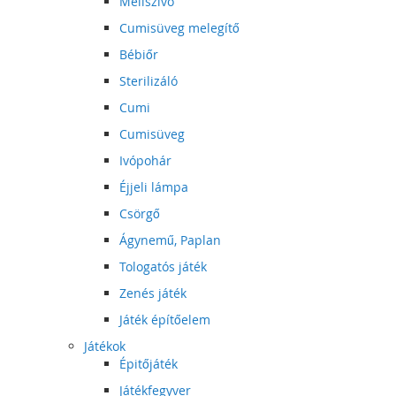
Mellszívó
Cumisüveg melegítő
Bébiőr
Sterilizáló
Cumi
Cumisüveg
Ivópohár
Éjjeli lámpa
Csörgő
Ágynemű, Paplan
Tologatós játék
Zenés játék
Játék építőelem
Játékok
Épitőjáték
Játékfegyver