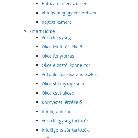
Hálózati video szerver
Videós megfigyelőrendszer
Rejtett kamera
Smart Home
Vezérlőegység
Okos Multi érzékelő
Okos fényforrás
Okos elosztó, konnektor
Virtuális asszisztens eszköz
Okos villanykapcsoló
Okos csatlakozó
Környezeti érzékelő
Intelligens zár
Vezérlőegység tartozék
Intelligens zár tartozék