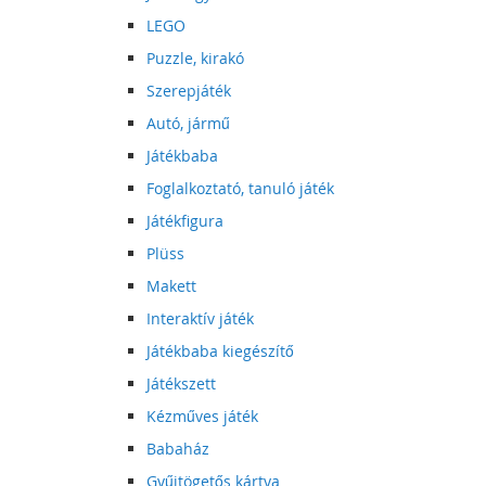
LEGO
Puzzle, kirakó
Szerepjáték
Autó, jármű
Játékbaba
Foglalkoztató, tanuló játék
Játékfigura
Plüss
Makett
Interaktív játék
Játékbaba kiegészítő
Játékszett
Kézműves játék
Babaház
Gyűjtögetős kártya