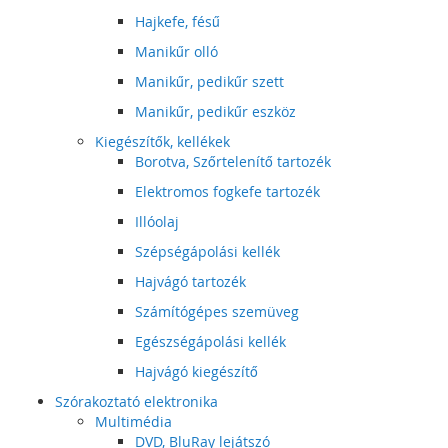
Hajkefe, fésű
Manikűr olló
Manikűr, pedikűr szett
Manikűr, pedikűr eszköz
Kiegészítők, kellékek
Borotva, Szőrtelenítő tartozék
Elektromos fogkefe tartozék
Illóolaj
Szépségápolási kellék
Hajvágó tartozék
Számítógépes szemüveg
Egészségápolási kellék
Hajvágó kiegészítő
Szórakoztató elektronika
Multimédia
DVD, BluRay lejátszó