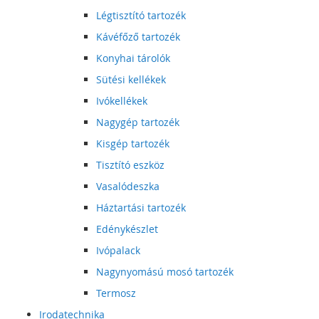
Légtisztító tartozék
Kávéfőző tartozék
Konyhai tárolók
Sütési kellékek
Ivókellékek
Nagygép tartozék
Kisgép tartozék
Tisztító eszköz
Vasalódeszka
Háztartási tartozék
Edénykészlet
Ivópalack
Nagynyomású mosó tartozék
Termosz
Irodatechnika