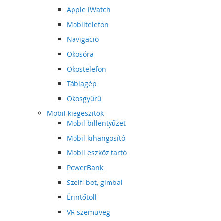
Apple iWatch
Mobiltelefon
Navigáció
Okosóra
Okostelefon
Táblagép
Okosgyűrű
Mobil kiegészítők
Mobil billentyűzet
Mobil kihangosító
Mobil eszköz tartó
PowerBank
Szelfi bot, gimbal
Érintőtoll
VR szemüveg