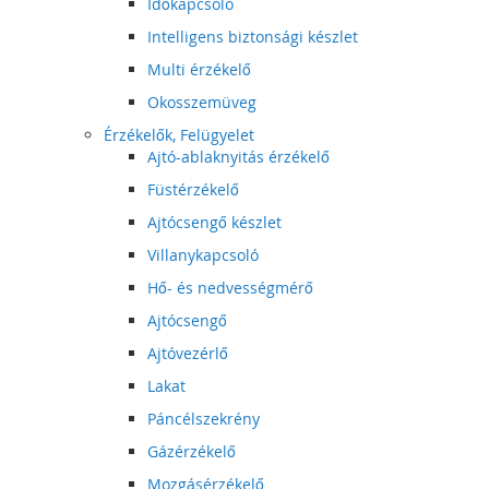
Időkapcsoló
Intelligens biztonsági készlet
Multi érzékelő
Okosszemüveg
Érzékelők, Felügyelet
Ajtó-ablaknyitás érzékelő
Füstérzékelő
Ajtócsengő készlet
Villanykapcsoló
Hő- és nedvességmérő
Ajtócsengő
Ajtóvezérlő
Lakat
Páncélszekrény
Gázérzékelő
Mozgásérzékelő