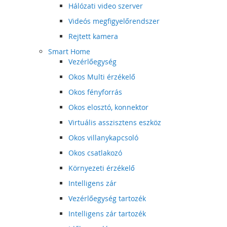
Hálózati video szerver
Videós megfigyelőrendszer
Rejtett kamera
Smart Home
Vezérlőegység
Okos Multi érzékelő
Okos fényforrás
Okos elosztó, konnektor
Virtuális asszisztens eszköz
Okos villanykapcsoló
Okos csatlakozó
Környezeti érzékelő
Intelligens zár
Vezérlőegység tartozék
Intelligens zár tartozék