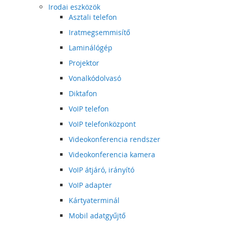
Irodai eszközök
Asztali telefon
Iratmegsemmisítő
Laminálógép
Projektor
Vonalkódolvasó
Diktafon
VoIP telefon
VoIP telefonközpont
Videokonferencia rendszer
Videokonferencia kamera
VoIP átjáró, irányító
VoIP adapter
Kártyaterminál
Mobil adatgyűjtő