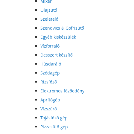
Mixer
Olajsütő
Szeletelő
Szendvics & Gofrisütő
Egyéb kiskészülék
Vízforraló
Desszert készítő
Húsdaráló
Szódagép
Rizsfőző
Elektromos főzőedény
Aprítógép
Vízszűrő
Tojásfőző gép
Pizzasütő gép