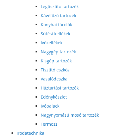
Légtisztító tartozék
Kávéfőző tartozék
Konyhai tárolók
Sütési kellékek
Ivókellékek
Nagygép tartozék
Kisgép tartozék
Tisztító eszköz
Vasalódeszka
Háztartási tartozék
Edénykészlet
Ivópalack
Nagynyomású mosó tartozék
Termosz
Irodatechnika