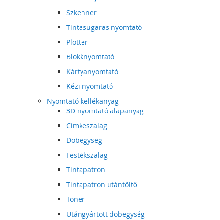
Szkenner
Tintasugaras nyomtató
Plotter
Blokknyomtató
Kártyanyomtató
Kézi nyomtató
Nyomtató kellékanyag
3D nyomtató alapanyag
Címkeszalag
Dobegység
Festékszalag
Tintapatron
Tintapatron utántöltő
Toner
Utángyártott dobegység