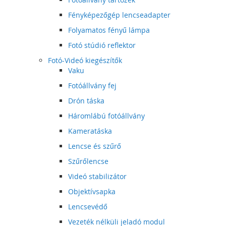
Fényképezőgép lencseadapter
Folyamatos fényű lámpa
Fotó stúdió reflektor
Fotó-Videó kiegészítők
Vaku
Fotóállvány fej
Drón táska
Háromlábú fotóállvány
Kameratáska
Lencse és szűrő
Szűrőlencse
Videó stabilizátor
Objektívsapka
Lencsevédő
Vezeték nélküli jeladó modul