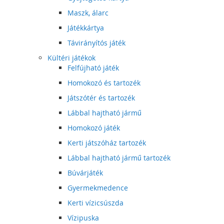
Maszk, álarc
Játékkártya
Távirányítós játék
Kültéri játékok
Felfújható játék
Homokozó és tartozék
Játszótér és tartozék
Lábbal hajtható jármű
Homokozó játék
Kerti játszóház tartozék
Lábbal hajtható jármű tartozék
Búvárjáték
Gyermekmedence
Kerti vízicsúszda
Vízipuska