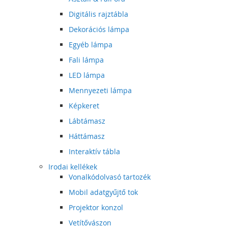
Digitális rajztábla
Dekorációs lámpa
Egyéb lámpa
Fali lámpa
LED lámpa
Mennyezeti lámpa
Képkeret
Lábtámasz
Háttámasz
Interaktív tábla
Irodai kellékek
Vonalkódolvasó tartozék
Mobil adatgyűjtő tok
Projektor konzol
Vetítővászon