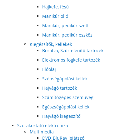
Hajkefe, fésű
Manikűr olló
Manikűr, pedikűr szett
Manikűr, pedikűr eszköz
Kiegészítők, kellékek
Borotva, Szőrtelenítő tartozék
Elektromos fogkefe tartozék
Illóolaj
Szépségápolási kellék
Hajvágó tartozék
Számítógépes szemüveg
Egészségápolási kellék
Hajvágó kiegészítő
Szórakoztató elektronika
Multimédia
DVD, BluRay lejátszó