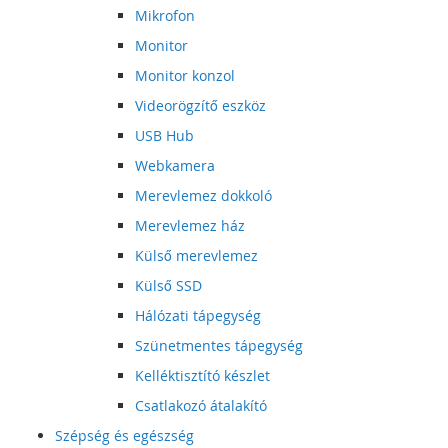
Mikrofon
Monitor
Monitor konzol
Videorögzítő eszköz
USB Hub
Webkamera
Merevlemez dokkoló
Merevlemez ház
Külső merevlemez
Külső SSD
Hálózati tápegység
Szünetmentes tápegység
Kelléktisztító készlet
Csatlakozó átalakító
Szépség és egészség