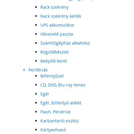
Rack szekrény
Rack szekrény kellék
UPS akkumulátor
Hővezető paszta
Számítógépház alkatrész
Rögzítőkészlet
Beépítő keret
Perifériák
Billentyűzet
CD, DVD, Blu-ray lemez
Egér
Egér, billentyű alátét
Flash, Pendrive
Karbantartó eszköz
Kártyaolvasó