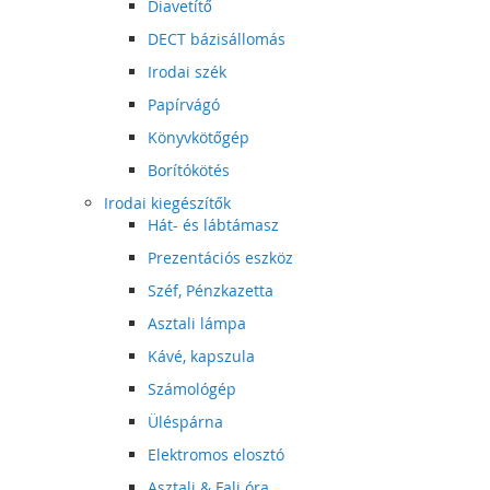
Diavetítő
DECT bázisállomás
Irodai szék
Papírvágó
Könyvkötőgép
Borítókötés
Irodai kiegészítők
Hát- és lábtámasz
Prezentációs eszköz
Széf, Pénzkazetta
Asztali lámpa
Kávé, kapszula
Számológép
Üléspárna
Elektromos elosztó
Asztali & Fali óra