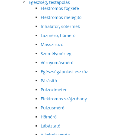
Egészség, testápolás
Elektromos fogkefe
Elektromos melegítő
Inhalátor, sótermék
Lázmérő, hőmérő
Masszírozó
Személymérleg
Vérnyomásmérő
Egészségápolási eszköz
Párásító
Pulzoximéter
Elektromos szájzuhany
Pulzusmérő
Hőmérő
Lábáztató
Alkoholszonda