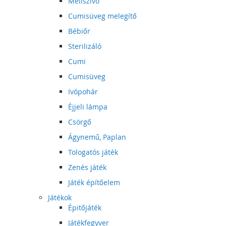
Mellszívó
Cumisüveg melegítő
Bébiőr
Sterilizáló
Cumi
Cumisüveg
Ivópohár
Éjjeli lámpa
Csörgő
Ágynemű, Paplan
Tologatós játék
Zenés játék
Játék építőelem
Játékok
Épitőjáték
Játékfegyver