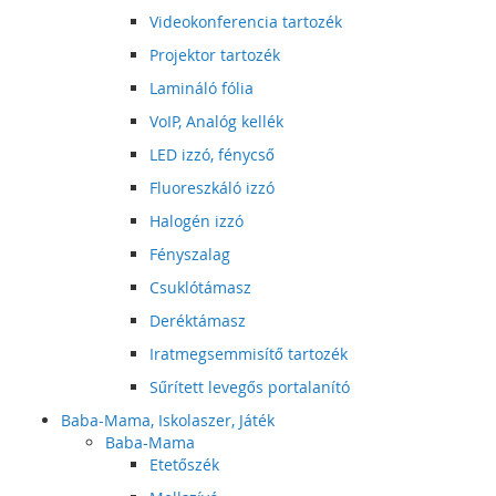
Videokonferencia tartozék
Projektor tartozék
Lamináló fólia
VoIP, Analóg kellék
LED izzó, fénycső
Fluoreszkáló izzó
Halogén izzó
Fényszalag
Csuklótámasz
Deréktámasz
Iratmegsemmisítő tartozék
Sűrített levegős portalanító
Baba-Mama, Iskolaszer, Játék
Baba-Mama
Etetőszék