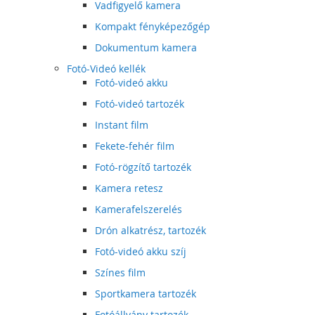
Vadfigyelő kamera
Kompakt fényképezőgép
Dokumentum kamera
Fotó-Videó kellék
Fotó-videó akku
Fotó-videó tartozék
Instant film
Fekete-fehér film
Fotó-rögzítő tartozék
Kamera retesz
Kamerafelszerelés
Drón alkatrész, tartozék
Fotó-videó akku szíj
Színes film
Sportkamera tartozék
Fotóállvány tartozék