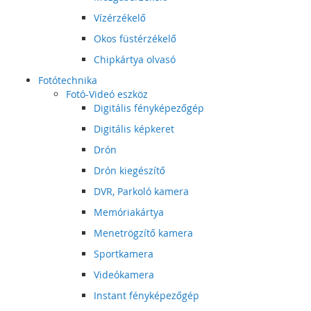
Vízérzékelő
Okos füstérzékelő
Chipkártya olvasó
Fotótechnika
Fotó-Videó eszköz
Digitális fényképezőgép
Digitális képkeret
Drón
Drón kiegészítő
DVR, Parkoló kamera
Memóriakártya
Menetrögzítő kamera
Sportkamera
Videókamera
Instant fényképezőgép