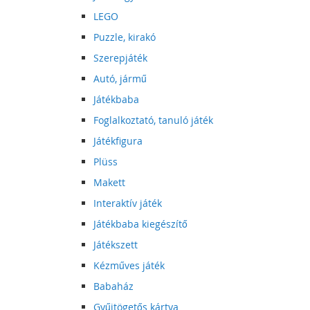
LEGO
Puzzle, kirakó
Szerepjáték
Autó, jármű
Játékbaba
Foglalkoztató, tanuló játék
Játékfigura
Plüss
Makett
Interaktív játék
Játékbaba kiegészítő
Játékszett
Kézműves játék
Babaház
Gyűjtögetős kártya