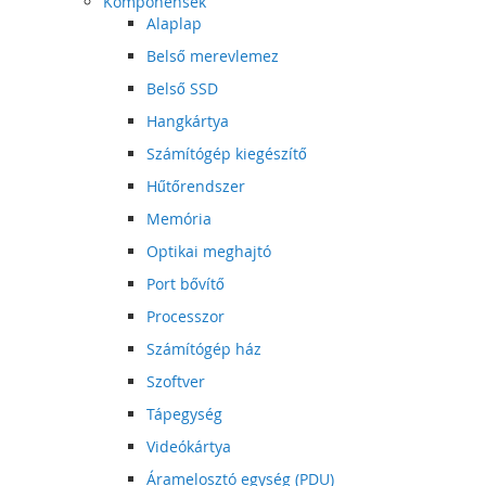
Komponensek
Alaplap
Belső merevlemez
Belső SSD
Hangkártya
Számítógép kiegészítő
Hűtőrendszer
Memória
Optikai meghajtó
Port bővítő
Processzor
Számítógép ház
Szoftver
Tápegység
Videókártya
Áramelosztó egység (PDU)