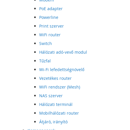
PoE adapter
Powerline
Print szerver
WiFi router
Switch
Hálózati adó-vevő modul
Tűzfal
Wi-Fi lefedettségnövelő
Vezetékes router
WiFi rendszer (Mesh)
NAS szerver
Hálózati terminál
Mobilhálózati router
Átjáró, irányító