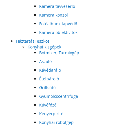
Kamera távvezérlő
Kamera konzol
Fotóalbum, lapvédő
Kamera objektív tok
Háztartási eszköz
Konyhai kisgépek
Botmixer, Turmixgép
Aszaló
Kávédaráló
Ételpároló
Grillsütő
Gyümölcscentrifuga
Kávéfőző
Kenyérpirító
Konyhai robotgép