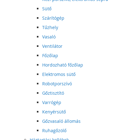
Sütő
Szárítógép
Tűzhely
Vasaló
Ventilátor
Főzőlap
Hordozható főzőlap
Elektromos sütő
Robotporszívó
Gőztisztító
Varrógép
Kenyérsütő
Gőzvasaló állomás
Ruhagőzölő
Háztartási kellékek