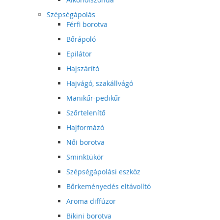
Szépségápolás
Férfi borotva
Bőrápoló
Epilátor
Hajszárító
Hajvágó, szakállvágó
Manikűr-pedikűr
Szőrtelenítő
Hajformázó
Női borotva
Sminktükör
Szépségápolási eszköz
Bőrkeményedés eltávolító
Aroma diffúzor
Bikini borotva