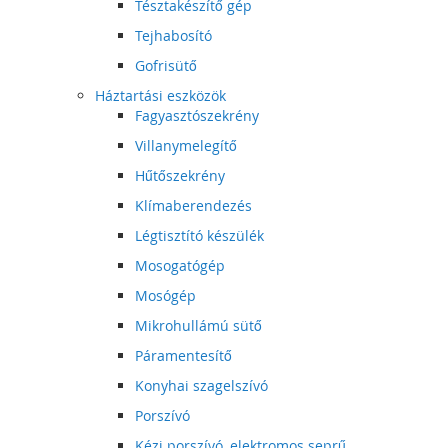
Tésztakészítő gép
Tejhabosító
Gofrisütő
Háztartási eszközök
Fagyasztószekrény
Villanymelegítő
Hűtőszekrény
Klímaberendezés
Légtisztító készülék
Mosogatógép
Mosógép
Mikrohullámú sütő
Páramentesítő
Konyhai szagelszívó
Porszívó
Kézi porszívó, elektromos seprű