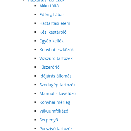
Akku töltő
Edény, Lábas
Háztartási elem
Kés, késtároló
Egyéb kellék
Konyhai eszközök
Vízszűrő tartozék
Fűszerőrlő
Időjárás állomás
Szódagép tartozék
Manuális kávéfőző
Konyhai mérleg
Vákuumfóliázó
Serpenyő
Porszívó tartozék