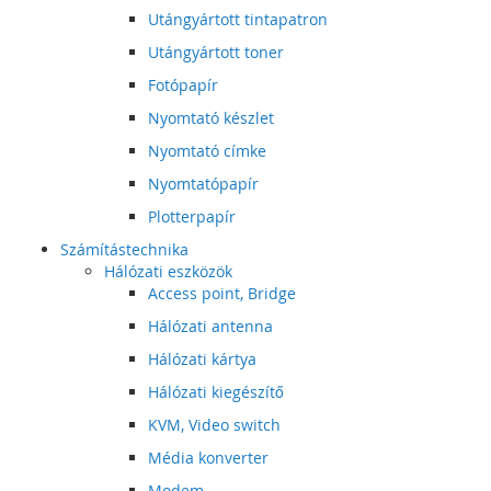
Utángyártott tintapatron
Utángyártott toner
Fotópapír
Nyomtató készlet
Nyomtató címke
Nyomtatópapír
Plotterpapír
Számítástechnika
Hálózati eszközök
Access point, Bridge
Hálózati antenna
Hálózati kártya
Hálózati kiegészítő
KVM, Video switch
Média konverter
Modem