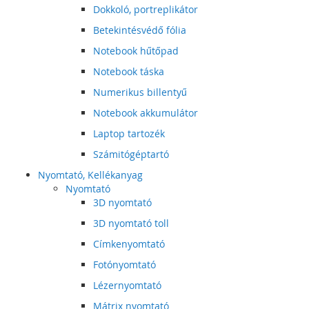
Dokkoló, portreplikátor
Betekintésvédő fólia
Notebook hűtőpad
Notebook táska
Numerikus billentyű
Notebook akkumulátor
Laptop tartozék
Számitógéptartó
Nyomtató, Kellékanyag
Nyomtató
3D nyomtató
3D nyomtató toll
Címkenyomtató
Fotónyomtató
Lézernyomtató
Mátrix nyomtató