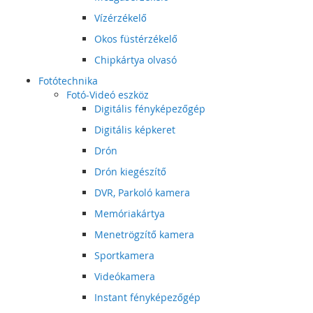
Vízérzékelő
Okos füstérzékelő
Chipkártya olvasó
Fotótechnika
Fotó-Videó eszköz
Digitális fényképezőgép
Digitális képkeret
Drón
Drón kiegészítő
DVR, Parkoló kamera
Memóriakártya
Menetrögzítő kamera
Sportkamera
Videókamera
Instant fényképezőgép