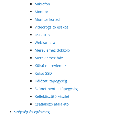
Mikrofon
Monitor
Monitor konzol
Videorögzítő eszköz
USB Hub
Webkamera
Merevlemez dokkoló
Merevlemez ház
Külső merevlemez
Külső SSD
Hálózati tápegység
Szünetmentes tápegység
Kelléktisztító készlet
Csatlakozó átalakító
Szépség és egészség