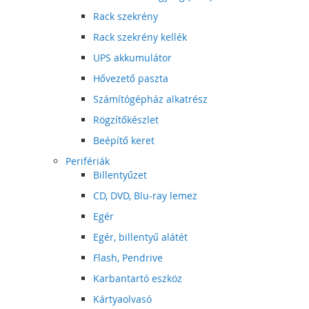
Rack szekrény
Rack szekrény kellék
UPS akkumulátor
Hővezető paszta
Számítógépház alkatrész
Rögzítőkészlet
Beépítő keret
Perifériák
Billentyűzet
CD, DVD, Blu-ray lemez
Egér
Egér, billentyű alátét
Flash, Pendrive
Karbantartó eszköz
Kártyaolvasó