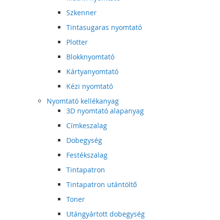
Szkenner
Tintasugaras nyomtató
Plotter
Blokknyomtató
Kártyanyomtató
Kézi nyomtató
Nyomtató kellékanyag
3D nyomtató alapanyag
Címkeszalag
Dobegység
Festékszalag
Tintapatron
Tintapatron utántöltő
Toner
Utángyártott dobegység