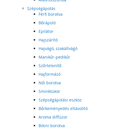
Szépségápolás
Férfi borotva
Bőrápoló
Epilátor
Hajszárító
Hajvágó, szakállvágó
Manikűr-pedikűr
Szőrtelenítő
Hajformázó
Női borotva
Sminktükör
Szépségápolási eszköz
Bőrkeményedés eltávolító
Aroma diffúzor
Bikini borotva