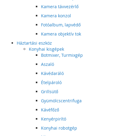
Kamera távvezérlő
Kamera konzol
Fotóalbum, lapvédő
Kamera objektív tok
Háztartási eszköz
Konyhai kisgépek
Botmixer, Turmixgép
Aszaló
Kávédaráló
Ételpároló
Grillsütő
Gyümölcscentrifuga
Kávéfőző
Kenyérpirító
Konyhai robotgép