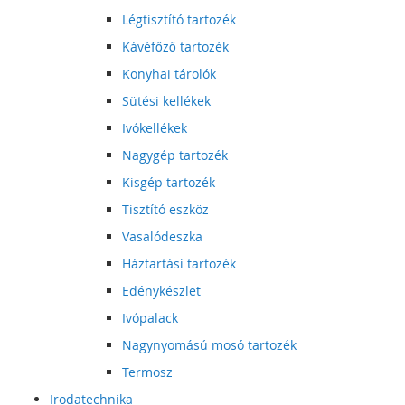
Légtisztító tartozék
Kávéfőző tartozék
Konyhai tárolók
Sütési kellékek
Ivókellékek
Nagygép tartozék
Kisgép tartozék
Tisztító eszköz
Vasalódeszka
Háztartási tartozék
Edénykészlet
Ivópalack
Nagynyomású mosó tartozék
Termosz
Irodatechnika