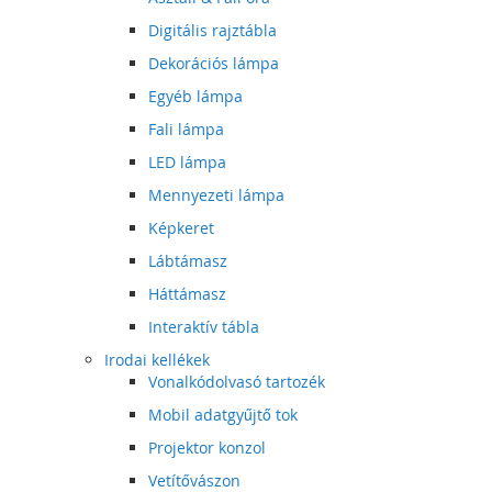
Digitális rajztábla
Dekorációs lámpa
Egyéb lámpa
Fali lámpa
LED lámpa
Mennyezeti lámpa
Képkeret
Lábtámasz
Háttámasz
Interaktív tábla
Irodai kellékek
Vonalkódolvasó tartozék
Mobil adatgyűjtő tok
Projektor konzol
Vetítővászon