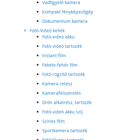
Vadfigyelő kamera
Kompakt fényképezőgép
Dokumentum kamera
Fotó-Videó kellék
Fotó-videó akku
Fotó-videó tartozék
Instant film
Fekete-fehér film
Fotó-rögzítő tartozék
Kamera retesz
Kamerafelszerelés
Drón alkatrész, tartozék
Fotó-videó akku szíj
Színes film
Sportkamera tartozék
Fotóállvány tartozék