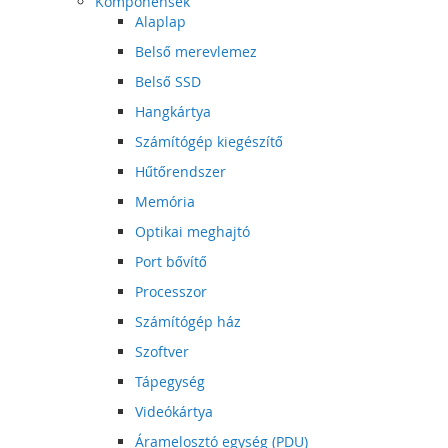
Komponensek
Alaplap
Belső merevlemez
Belső SSD
Hangkártya
Számítógép kiegészítő
Hűtőrendszer
Memória
Optikai meghajtó
Port bővítő
Processzor
Számítógép ház
Szoftver
Tápegység
Videókártya
Áramelosztó egység (PDU)