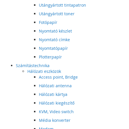
Utángyártott tintapatron
Utángyártott toner
Fotópapír
Nyomtató készlet
Nyomtató címke
Nyomtatópapír
Plotterpapír
Számítástechnika
Hálózati eszközök
Access point, Bridge
Hálózati antenna
Hálózati kártya
Hálózati kiegészítő
KVM, Video switch
Média konverter
Modem