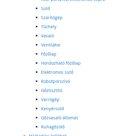
Sütő
Szárítógép
Tűzhely
Vasaló
Ventilátor
Főzőlap
Hordozható főzőlap
Elektromos sütő
Robotporszívó
Gőztisztító
Varrógép
Kenyérsütő
Gőzvasaló állomás
Ruhagőzölő
Háztartási kellékek