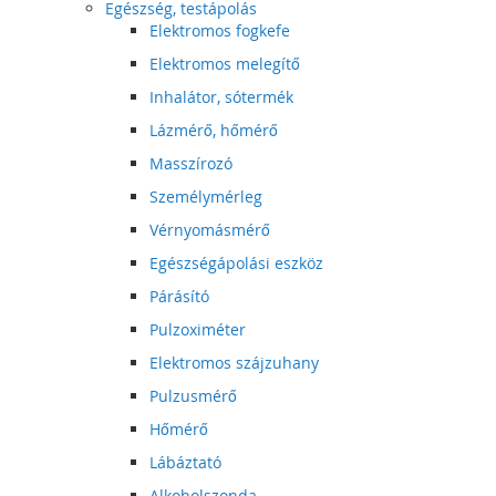
Egészség, testápolás
Elektromos fogkefe
Elektromos melegítő
Inhalátor, sótermék
Lázmérő, hőmérő
Masszírozó
Személymérleg
Vérnyomásmérő
Egészségápolási eszköz
Párásító
Pulzoximéter
Elektromos szájzuhany
Pulzusmérő
Hőmérő
Lábáztató
Alkoholszonda