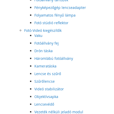
Fényképezőgép lencseadapter
Folyamatos fényű lámpa
Fotó stúdió reflektor
Fotó-Videó kiegészítők
Vaku
Fotóállvány fej
Drón táska
Háromlábú fotóállvány
Kameratáska
Lencse és szűrő
Szűrőlencse
Videó stabilizátor
Objektívsapka
Lencsevédő
Vezeték nélküli jeladó modul