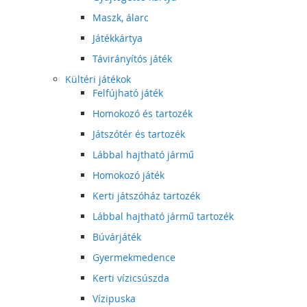
Maszk, álarc
Játékkártya
Távirányítós játék
Kültéri játékok
Felfújható játék
Homokozó és tartozék
Játszótér és tartozék
Lábbal hajtható jármű
Homokozó játék
Kerti játszóház tartozék
Lábbal hajtható jármű tartozék
Búvárjáték
Gyermekmedence
Kerti vízicsúszda
Vízipuska