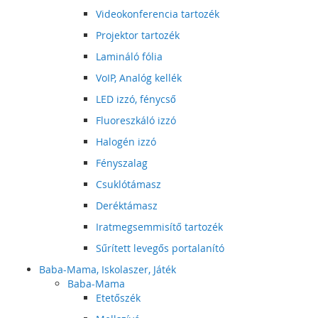
Videokonferencia tartozék
Projektor tartozék
Lamináló fólia
VoIP, Analóg kellék
LED izzó, fénycső
Fluoreszkáló izzó
Halogén izzó
Fényszalag
Csuklótámasz
Deréktámasz
Iratmegsemmisítő tartozék
Sűrített levegős portalanító
Baba-Mama, Iskolaszer, Játék
Baba-Mama
Etetőszék