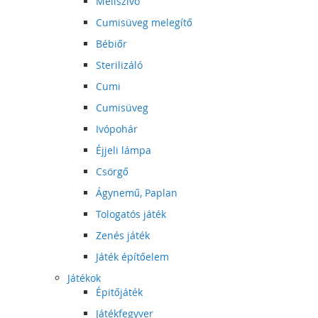
Mellszívó
Cumisüveg melegítő
Bébiőr
Sterilizáló
Cumi
Cumisüveg
Ivópohár
Éjjeli lámpa
Csörgő
Ágynemű, Paplan
Tologatós játék
Zenés játék
Játék építőelem
Játékok
Épitőjáték
Játékfegyver