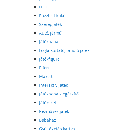
LEGO
Puzzle, kirakó
Szerepjáték
Autó, jármű
Játékbaba
Foglalkoztató, tanuló játék
Játékfigura
Plüss
Makett
Interaktív játék
Játékbaba kiegészítő
Játékszett
Kézműves játék
Babaház
Gyűjtögetős kártya