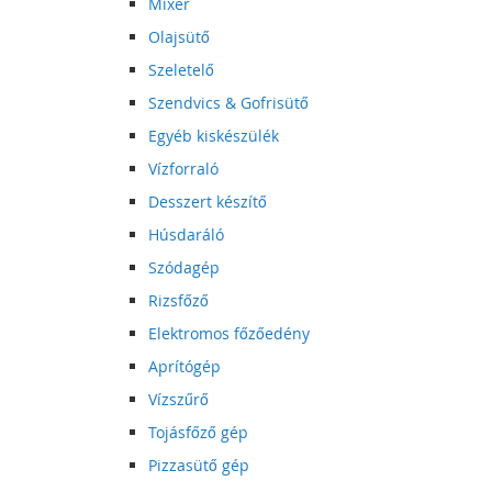
Mixer
Olajsütő
Szeletelő
Szendvics & Gofrisütő
Egyéb kiskészülék
Vízforraló
Desszert készítő
Húsdaráló
Szódagép
Rizsfőző
Elektromos főzőedény
Aprítógép
Vízszűrő
Tojásfőző gép
Pizzasütő gép