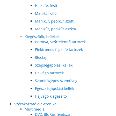
Hajkefe, fésű
Manikűr olló
Manikűr, pedikűr szett
Manikűr, pedikűr eszköz
Kiegészítők, kellékek
Borotva, Szőrtelenítő tartozék
Elektromos fogkefe tartozék
Illóolaj
Szépségápolási kellék
Hajvágó tartozék
Számítógépes szemüveg
Egészségápolási kellék
Hajvágó kiegészítő
Szórakoztató elektronika
Multimédia
DVD, BluRay lejátszó