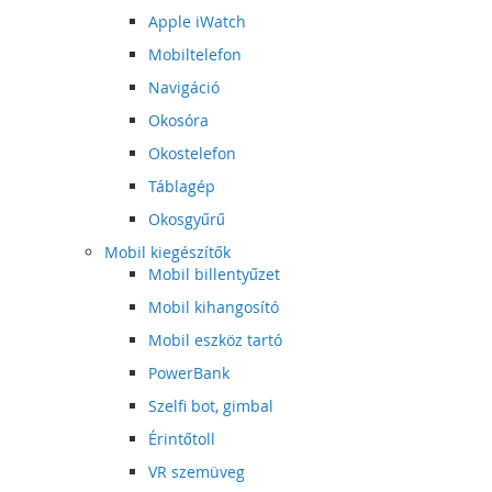
Apple iWatch
Mobiltelefon
Navigáció
Okosóra
Okostelefon
Táblagép
Okosgyűrű
Mobil kiegészítők
Mobil billentyűzet
Mobil kihangosító
Mobil eszköz tartó
PowerBank
Szelfi bot, gimbal
Érintőtoll
VR szemüveg