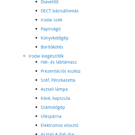
Diavetítő
DECT bázisállomás
Irodai szék
Papírvágó
Könyvkötőgép
Borítókötés
Irodai kiegészítők
Hát- és lábtámasz
Prezentációs eszköz
Széf, Pénzkazetta
Asztali lámpa
Kávé, kapszula
Számológép
Üléspárna
Elektromos elosztó
Asztali & Fali óra