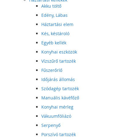
Akku töltő
Edény, Lábas
Háztartási elem
Kés, késtároló
Egyéb kellék
Konyhai eszközök
Vízszűrő tartozék
Fűszerőrlő
Időjárás állomás
Szódagép tartozék
Manuális kávéfőző
Konyhai mérleg
Vákuumfóliázó
Serpenyő
Porszívó tartozék