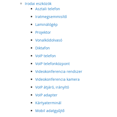
Irodai eszközök
Asztali telefon
Iratmegsemmisítő
Laminálógép
Projektor
Vonalkódolvasó
Diktafon
VoIP telefon
VoIP telefonközpont
Videokonferencia rendszer
Videokonferencia kamera
VoIP átjáró, irányító
VoIP adapter
Kártyaterminál
Mobil adatgyűjtő