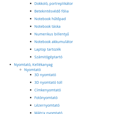
Dokkoló, portreplikátor
Betekintésvédő fólia
Notebook hűtőpad
Notebook táska
Numerikus billentyű
Notebook akkumulátor
Laptop tartozék
Számitógéptartó
Nyomtató, Kellékanyag
Nyomtató
3D nyomtató
3D nyomtató toll
Címkenyomtató
Fotónyomtató
Lézernyomtató
Mátrix nyomtató