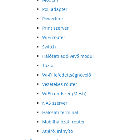
PoE adapter
Powerline
Print szerver
WiFi router
Switch
Hálózati adó-vevő modul
Tűzfal
Wi-Fi lefedettségnövelő
Vezetékes router
WiFi rendszer (Mesh)
NAS szerver
Hálózati terminál
Mobilhálózati router
Átjáró, irányító