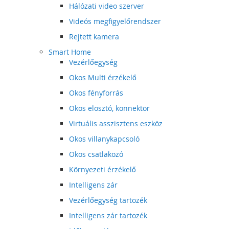
Hálózati video szerver
Videós megfigyelőrendszer
Rejtett kamera
Smart Home
Vezérlőegység
Okos Multi érzékelő
Okos fényforrás
Okos elosztó, konnektor
Virtuális asszisztens eszköz
Okos villanykapcsoló
Okos csatlakozó
Környezeti érzékelő
Intelligens zár
Vezérlőegység tartozék
Intelligens zár tartozék