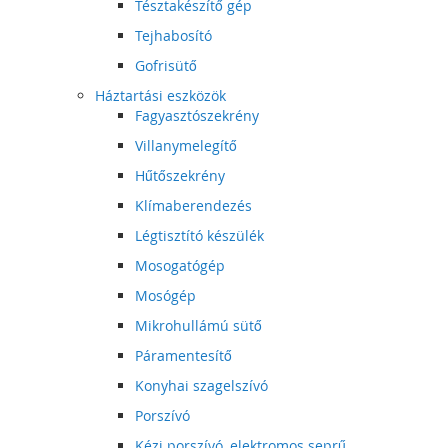
Tésztakészítő gép
Tejhabosító
Gofrisütő
Háztartási eszközök
Fagyasztószekrény
Villanymelegítő
Hűtőszekrény
Klímaberendezés
Légtisztító készülék
Mosogatógép
Mosógép
Mikrohullámú sütő
Páramentesítő
Konyhai szagelszívó
Porszívó
Kézi porszívó, elektromos seprű