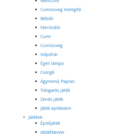
Mellszívó
Cumisüveg melegítő
Bébiőr
Sterilizáló
Cumi
Cumisüveg
Ivópohár
Éjjeli lámpa
Csörgő
Ágynemű, Paplan
Tologatós játék
Zenés játék
Játék építőelem
Játékok
Épitőjáték
Játékfegyver