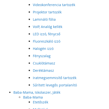
Videokonferencia tartozék
Projektor tartozék
Lamináló fólia
VoIP, Analóg kellék
LED izzó, fénycső
Fluoreszkáló izzó
Halogén izzó
Fényszalag
Csuklótámasz
Deréktámasz
Iratmegsemmisítő tartozék
Sűrített levegős portalanító
Baba-Mama, Iskolaszer, Játék
Baba-Mama
Etetőszék