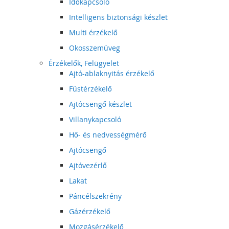
Időkapcsoló
Intelligens biztonsági készlet
Multi érzékelő
Okosszemüveg
Érzékelők, Felügyelet
Ajtó-ablaknyitás érzékelő
Füstérzékelő
Ajtócsengő készlet
Villanykapcsoló
Hő- és nedvességmérő
Ajtócsengő
Ajtóvezérlő
Lakat
Páncélszekrény
Gázérzékelő
Mozgásérzékelő