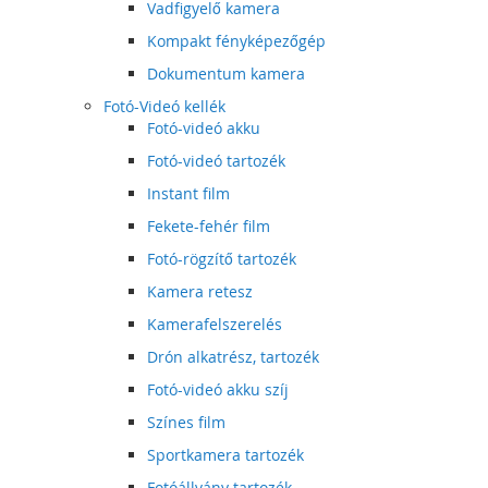
Vadfigyelő kamera
Kompakt fényképezőgép
Dokumentum kamera
Fotó-Videó kellék
Fotó-videó akku
Fotó-videó tartozék
Instant film
Fekete-fehér film
Fotó-rögzítő tartozék
Kamera retesz
Kamerafelszerelés
Drón alkatrész, tartozék
Fotó-videó akku szíj
Színes film
Sportkamera tartozék
Fotóállvány tartozék