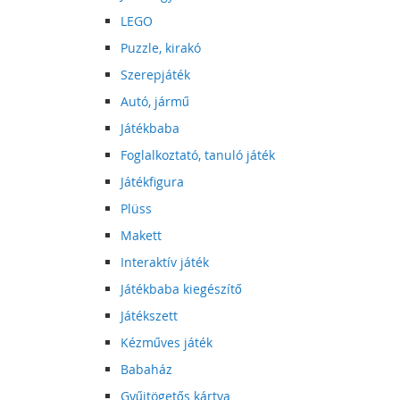
LEGO
Puzzle, kirakó
Szerepjáték
Autó, jármű
Játékbaba
Foglalkoztató, tanuló játék
Játékfigura
Plüss
Makett
Interaktív játék
Játékbaba kiegészítő
Játékszett
Kézműves játék
Babaház
Gyűjtögetős kártya