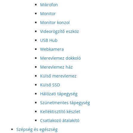
Mikrofon
Monitor
Monitor konzol
Videorögzítő eszköz
USB Hub
Webkamera
Merevlemez dokkoló
Merevlemez ház
Külső merevlemez
Külső SSD
Hálózati tápegység
Szünetmentes tápegység
Kelléktisztító készlet
Csatlakozó átalakító
Szépség és egészség