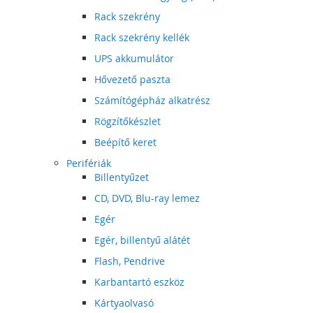
Rack szekrény
Rack szekrény kellék
UPS akkumulátor
Hővezető paszta
Számítógépház alkatrész
Rögzítőkészlet
Beépítő keret
Perifériák
Billentyűzet
CD, DVD, Blu-ray lemez
Egér
Egér, billentyű alátét
Flash, Pendrive
Karbantartó eszköz
Kártyaolvasó