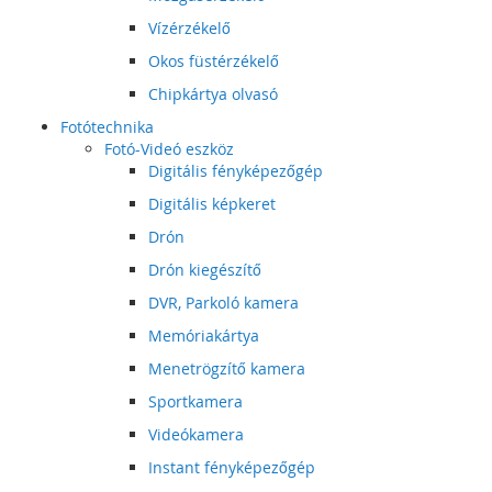
Vízérzékelő
Okos füstérzékelő
Chipkártya olvasó
Fotótechnika
Fotó-Videó eszköz
Digitális fényképezőgép
Digitális képkeret
Drón
Drón kiegészítő
DVR, Parkoló kamera
Memóriakártya
Menetrögzítő kamera
Sportkamera
Videókamera
Instant fényképezőgép