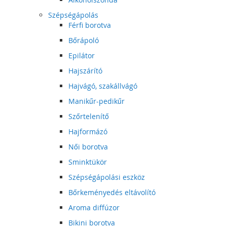
Szépségápolás
Férfi borotva
Bőrápoló
Epilátor
Hajszárító
Hajvágó, szakállvágó
Manikűr-pedikűr
Szőrtelenítő
Hajformázó
Női borotva
Sminktükör
Szépségápolási eszköz
Bőrkeményedés eltávolító
Aroma diffúzor
Bikini borotva