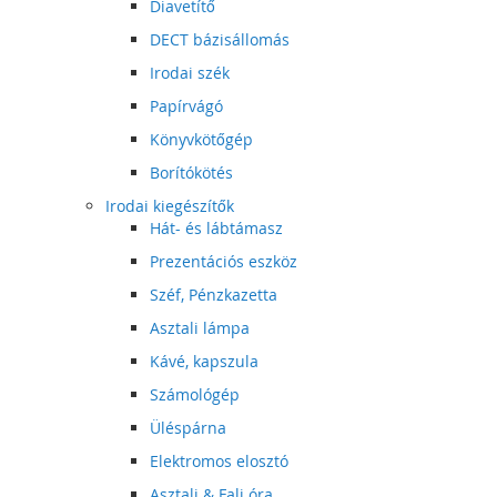
Diavetítő
DECT bázisállomás
Irodai szék
Papírvágó
Könyvkötőgép
Borítókötés
Irodai kiegészítők
Hát- és lábtámasz
Prezentációs eszköz
Széf, Pénzkazetta
Asztali lámpa
Kávé, kapszula
Számológép
Üléspárna
Elektromos elosztó
Asztali & Fali óra