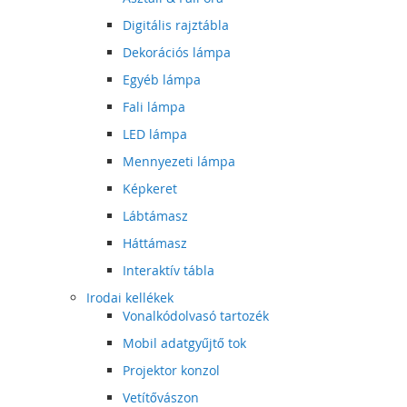
Digitális rajztábla
Dekorációs lámpa
Egyéb lámpa
Fali lámpa
LED lámpa
Mennyezeti lámpa
Képkeret
Lábtámasz
Háttámasz
Interaktív tábla
Irodai kellékek
Vonalkódolvasó tartozék
Mobil adatgyűjtő tok
Projektor konzol
Vetítővászon