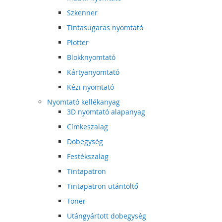
Szkenner
Tintasugaras nyomtató
Plotter
Blokknyomtató
Kártyanyomtató
Kézi nyomtató
Nyomtató kellékanyag
3D nyomtató alapanyag
Címkeszalag
Dobegység
Festékszalag
Tintapatron
Tintapatron utántöltő
Toner
Utángyártott dobegység