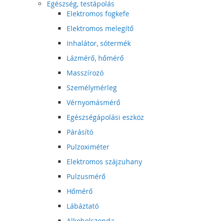
Egészség, testápolás
Elektromos fogkefe
Elektromos melegítő
Inhalátor, sótermék
Lázmérő, hőmérő
Masszírozó
Személymérleg
Vérnyomásmérő
Egészségápolási eszköz
Párásító
Pulzoximéter
Elektromos szájzuhany
Pulzusmérő
Hőmérő
Lábáztató
Alkoholszonda