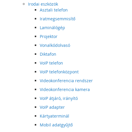
Irodai eszközök
Asztali telefon
Iratmegsemmisítő
Laminálógép
Projektor
Vonalkódolvasó
Diktafon
VoIP telefon
VoIP telefonközpont
Videokonferencia rendszer
Videokonferencia kamera
VoIP átjáró, irányító
VoIP adapter
Kártyaterminál
Mobil adatgyűjtő