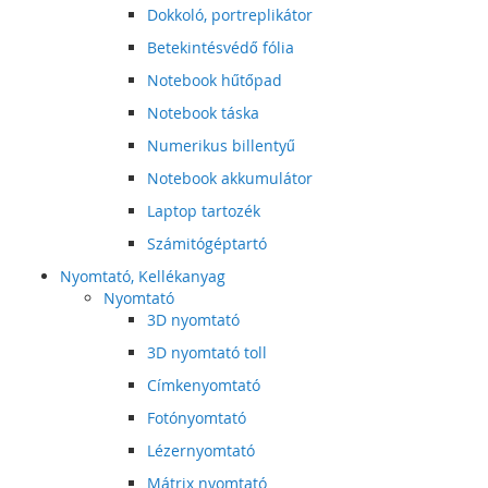
Dokkoló, portreplikátor
Betekintésvédő fólia
Notebook hűtőpad
Notebook táska
Numerikus billentyű
Notebook akkumulátor
Laptop tartozék
Számitógéptartó
Nyomtató, Kellékanyag
Nyomtató
3D nyomtató
3D nyomtató toll
Címkenyomtató
Fotónyomtató
Lézernyomtató
Mátrix nyomtató