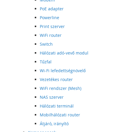
PoE adapter
Powerline
Print szerver
WiFi router
Switch
Hálózati adó-vevő modul
Tűzfal
Wi-Fi lefedettségnövelő
Vezetékes router
WiFi rendszer (Mesh)
NAS szerver
Hálózati terminál
Mobilhálózati router
Átjáró, irányító