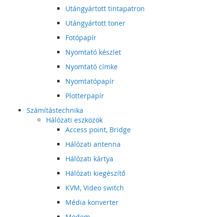
Utángyártott tintapatron
Utángyártott toner
Fotópapír
Nyomtató készlet
Nyomtató címke
Nyomtatópapír
Plotterpapír
Számítástechnika
Hálózati eszközök
Access point, Bridge
Hálózati antenna
Hálózati kártya
Hálózati kiegészítő
KVM, Video switch
Média konverter
Modem