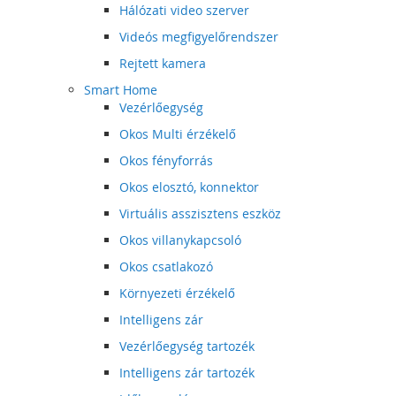
Hálózati video szerver
Videós megfigyelőrendszer
Rejtett kamera
Smart Home
Vezérlőegység
Okos Multi érzékelő
Okos fényforrás
Okos elosztó, konnektor
Virtuális asszisztens eszköz
Okos villanykapcsoló
Okos csatlakozó
Környezeti érzékelő
Intelligens zár
Vezérlőegység tartozék
Intelligens zár tartozék