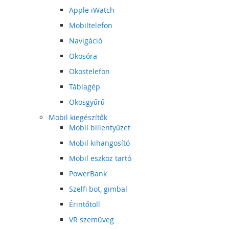
Apple iWatch
Mobiltelefon
Navigáció
Okosóra
Okostelefon
Táblagép
Okosgyűrű
Mobil kiegészítők
Mobil billentyűzet
Mobil kihangosító
Mobil eszköz tartó
PowerBank
Szelfi bot, gimbal
Érintőtoll
VR szemüveg