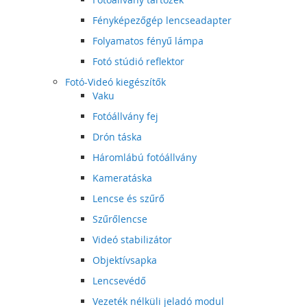
Fényképezőgép lencseadapter
Folyamatos fényű lámpa
Fotó stúdió reflektor
Fotó-Videó kiegészítők
Vaku
Fotóállvány fej
Drón táska
Háromlábú fotóállvány
Kameratáska
Lencse és szűrő
Szűrőlencse
Videó stabilizátor
Objektívsapka
Lencsevédő
Vezeték nélküli jeladó modul