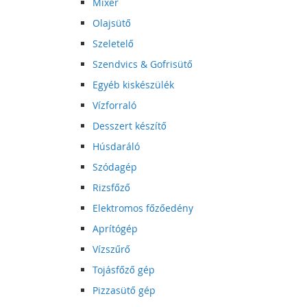
Mixer
Olajsütő
Szeletelő
Szendvics & Gofrisütő
Egyéb kiskészülék
Vízforraló
Desszert készítő
Húsdaráló
Szódagép
Rizsfőző
Elektromos főzőedény
Aprítógép
Vízszűrő
Tojásfőző gép
Pizzasütő gép