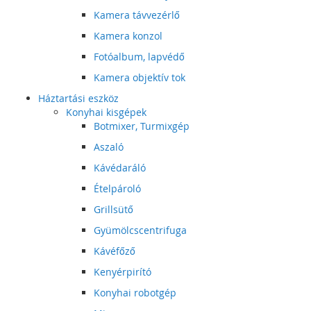
Kamera távvezérlő
Kamera konzol
Fotóalbum, lapvédő
Kamera objektív tok
Háztartási eszköz
Konyhai kisgépek
Botmixer, Turmixgép
Aszaló
Kávédaráló
Ételpároló
Grillsütő
Gyümölcscentrifuga
Kávéfőző
Kenyérpirító
Konyhai robotgép