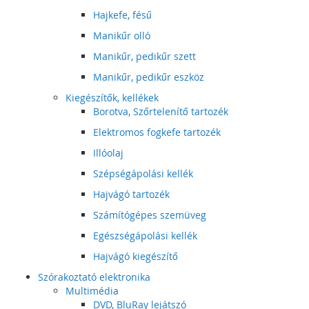
Hajkefe, fésű
Manikűr olló
Manikűr, pedikűr szett
Manikűr, pedikűr eszköz
Kiegészítők, kellékek
Borotva, Szőrtelenítő tartozék
Elektromos fogkefe tartozék
Illóolaj
Szépségápolási kellék
Hajvágó tartozék
Számítógépes szemüveg
Egészségápolási kellék
Hajvágó kiegészítő
Szórakoztató elektronika
Multimédia
DVD, BluRay lejátszó