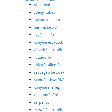
Akku töltő
Edény, Lábas
Háztartási elem
Kés, késtároló
Egyéb kellék
Konyhai eszközök
Vízszűrő tartozék
Fűszerőrlő
Időjárás állomás
Szódagép tartozék
Manuális kávéfőző
Konyhai mérleg
Vákuumfóliázó
Serpenyő
Porszívó tartozék