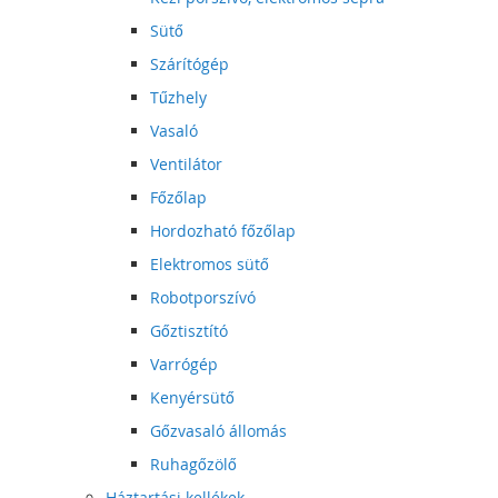
Sütő
Szárítógép
Tűzhely
Vasaló
Ventilátor
Főzőlap
Hordozható főzőlap
Elektromos sütő
Robotporszívó
Gőztisztító
Varrógép
Kenyérsütő
Gőzvasaló állomás
Ruhagőzölő
Háztartási kellékek