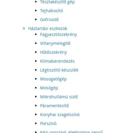
Tésztakészítő gép
Tejhabosító
Gofrisütő
Háztartási eszközök
Fagyasztószekrény
Villanymelegítő
Hűtőszekrény
Klímaberendezés
Légtisztító készülék
Mosogatógép
Mosógép
Mikrohullámú sütő
Páramentesítő
Konyhai szagelszívó
Porszívó
Kézi porszívó, elektromos seprű