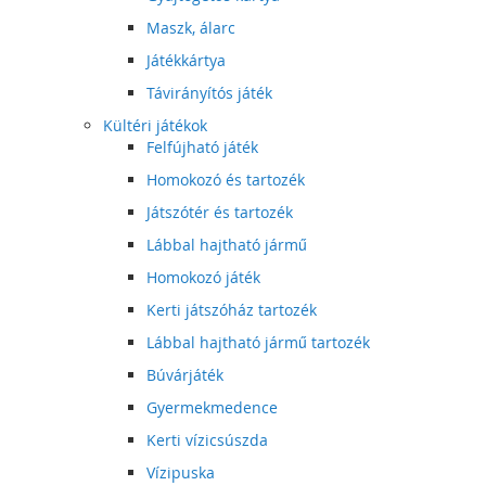
Maszk, álarc
Játékkártya
Távirányítós játék
Kültéri játékok
Felfújható játék
Homokozó és tartozék
Játszótér és tartozék
Lábbal hajtható jármű
Homokozó játék
Kerti játszóház tartozék
Lábbal hajtható jármű tartozék
Búvárjáték
Gyermekmedence
Kerti vízicsúszda
Vízipuska