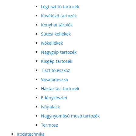
Légtisztító tartozék
Kávéfőző tartozék
Konyhai tárolók
Sütési kellékek
Ivókellékek
Nagygép tartozék
Kisgép tartozék
Tisztító eszköz
Vasalódeszka
Háztartási tartozék
Edénykészlet
Ivópalack
Nagynyomású mosó tartozék
Termosz
Irodatechnika