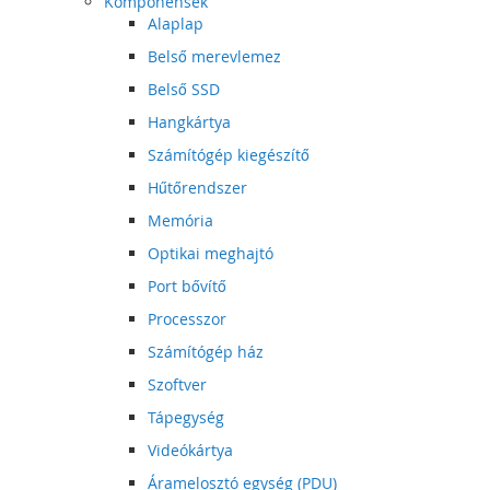
Komponensek
Alaplap
Belső merevlemez
Belső SSD
Hangkártya
Számítógép kiegészítő
Hűtőrendszer
Memória
Optikai meghajtó
Port bővítő
Processzor
Számítógép ház
Szoftver
Tápegység
Videókártya
Áramelosztó egység (PDU)