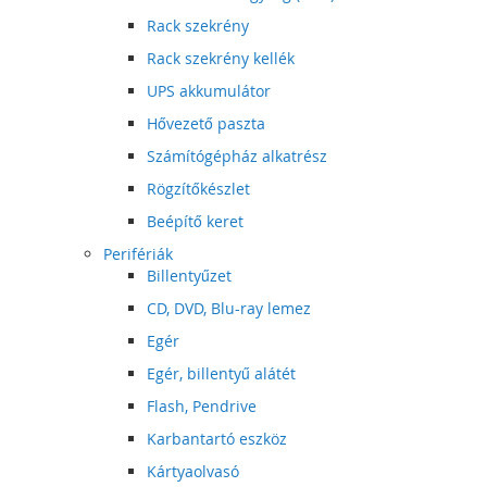
Rack szekrény
Rack szekrény kellék
UPS akkumulátor
Hővezető paszta
Számítógépház alkatrész
Rögzítőkészlet
Beépítő keret
Perifériák
Billentyűzet
CD, DVD, Blu-ray lemez
Egér
Egér, billentyű alátét
Flash, Pendrive
Karbantartó eszköz
Kártyaolvasó