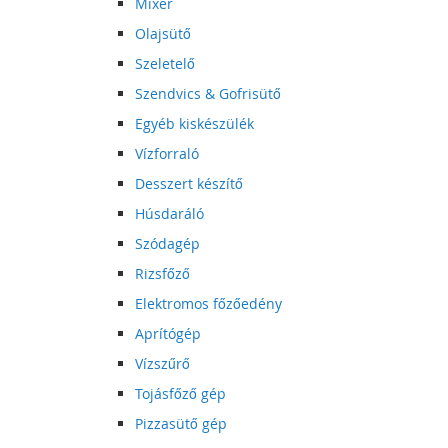
Mixer
Olajsütő
Szeletelő
Szendvics & Gofrisütő
Egyéb kiskészülék
Vízforraló
Desszert készítő
Húsdaráló
Szódagép
Rizsfőző
Elektromos főzőedény
Aprítógép
Vízszűrő
Tojásfőző gép
Pizzasütő gép