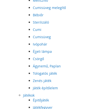
Mellszívó
Cumisüveg melegítő
Bébiőr
Sterilizáló
Cumi
Cumisüveg
Ivópohár
Éjjeli lámpa
Csörgő
Ágynemű, Paplan
Tologatós játék
Zenés játék
Játék építőelem
Játékok
Épitőjáték
Játékfegyver