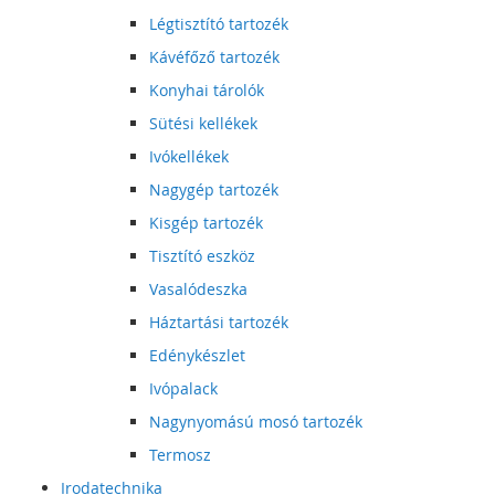
Légtisztító tartozék
Kávéfőző tartozék
Konyhai tárolók
Sütési kellékek
Ivókellékek
Nagygép tartozék
Kisgép tartozék
Tisztító eszköz
Vasalódeszka
Háztartási tartozék
Edénykészlet
Ivópalack
Nagynyomású mosó tartozék
Termosz
Irodatechnika