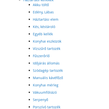
Akku töltő
Edény, Lábas
Háztartási elem
Kés, késtároló
Egyéb kellék
Konyhai eszközök
Vízszűrő tartozék
Fűszerőrlő
Időjárás állomás
Szódagép tartozék
Manuális kávéfőző
Konyhai mérleg
Vákuumfóliázó
Serpenyő
Porszívó tartozék