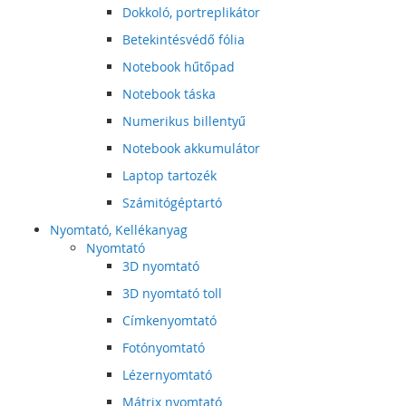
Dokkoló, portreplikátor
Betekintésvédő fólia
Notebook hűtőpad
Notebook táska
Numerikus billentyű
Notebook akkumulátor
Laptop tartozék
Számitógéptartó
Nyomtató, Kellékanyag
Nyomtató
3D nyomtató
3D nyomtató toll
Címkenyomtató
Fotónyomtató
Lézernyomtató
Mátrix nyomtató