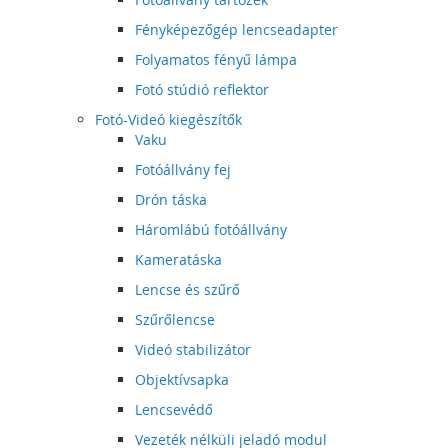
Fényképezőgép lencseadapter
Folyamatos fényű lámpa
Fotó stúdió reflektor
Fotó-Videó kiegészítők
Vaku
Fotóállvány fej
Drón táska
Háromlábú fotóállvány
Kameratáska
Lencse és szűrő
Szűrőlencse
Videó stabilizátor
Objektívsapka
Lencsevédő
Vezeték nélküli jeladó modul