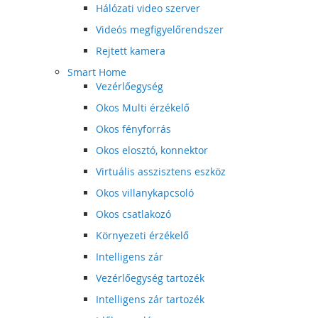
Hálózati video szerver
Videós megfigyelőrendszer
Rejtett kamera
Smart Home
Vezérlőegység
Okos Multi érzékelő
Okos fényforrás
Okos elosztó, konnektor
Virtuális asszisztens eszköz
Okos villanykapcsoló
Okos csatlakozó
Környezeti érzékelő
Intelligens zár
Vezérlőegység tartozék
Intelligens zár tartozék