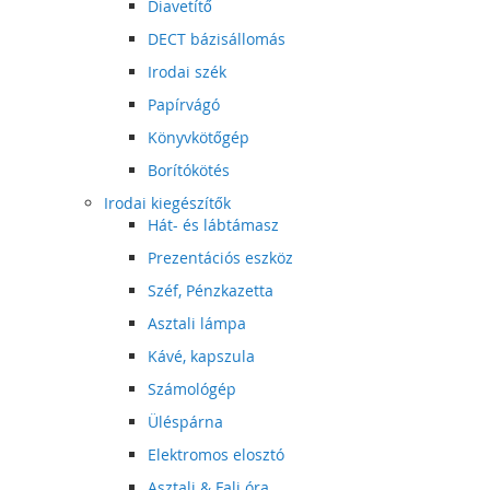
Diavetítő
DECT bázisállomás
Irodai szék
Papírvágó
Könyvkötőgép
Borítókötés
Irodai kiegészítők
Hát- és lábtámasz
Prezentációs eszköz
Széf, Pénzkazetta
Asztali lámpa
Kávé, kapszula
Számológép
Üléspárna
Elektromos elosztó
Asztali & Fali óra