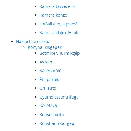
Kamera távvezérlő
Kamera konzol
Fotóalbum, lapvédő
Kamera objektív tok
Háztartási eszköz
Konyhai kisgépek
Botmixer, Turmixgép
Aszaló
Kávédaráló
Ételpároló
Grillsütő
Gyümölcscentrifuga
Kávéfőző
Kenyérpirító
Konyhai robotgép