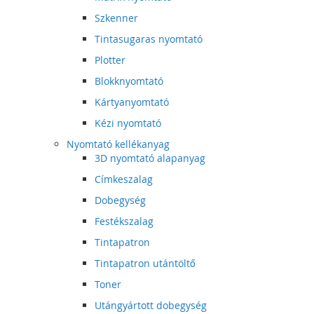
Szkenner
Tintasugaras nyomtató
Plotter
Blokknyomtató
Kártyanyomtató
Kézi nyomtató
Nyomtató kellékanyag
3D nyomtató alapanyag
Címkeszalag
Dobegység
Festékszalag
Tintapatron
Tintapatron utántöltő
Toner
Utángyártott dobegység