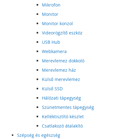
Mikrofon
Monitor
Monitor konzol
Videorögzítő eszköz
USB Hub
Webkamera
Merevlemez dokkoló
Merevlemez ház
Külső merevlemez
Külső SSD
Hálózati tápegység
Szünetmentes tápegység
Kelléktisztító készlet
Csatlakozó átalakító
Szépség és egészség