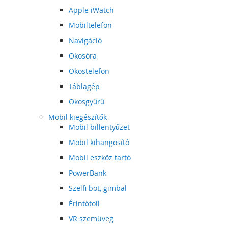
Apple iWatch
Mobiltelefon
Navigáció
Okosóra
Okostelefon
Táblagép
Okosgyűrű
Mobil kiegészítők
Mobil billentyűzet
Mobil kihangosító
Mobil eszköz tartó
PowerBank
Szelfi bot, gimbal
Érintőtoll
VR szemüveg