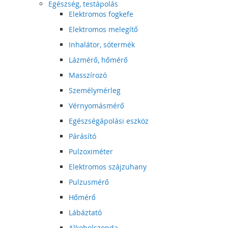
Egészség, testápolás
Elektromos fogkefe
Elektromos melegítő
Inhalátor, sótermék
Lázmérő, hőmérő
Masszírozó
Személymérleg
Vérnyomásmérő
Egészségápolási eszköz
Párásító
Pulzoximéter
Elektromos szájzuhany
Pulzusmérő
Hőmérő
Lábáztató
Alkoholszonda