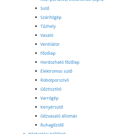
Sütő
Szárítógép
Tűzhely
Vasaló
Ventilátor
Főzőlap
Hordozható főzőlap
Elektromos sütő
Robotporszívó
Gőztisztító
Varrógép
Kenyérsütő
Gőzvasaló állomás
Ruhagőzölő
Háztartási kellékek