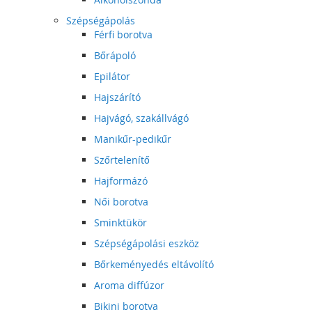
Szépségápolás
Férfi borotva
Bőrápoló
Epilátor
Hajszárító
Hajvágó, szakállvágó
Manikűr-pedikűr
Szőrtelenítő
Hajformázó
Női borotva
Sminktükör
Szépségápolási eszköz
Bőrkeményedés eltávolító
Aroma diffúzor
Bikini borotva