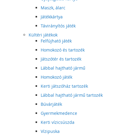
Maszk, álarc
Játékkártya
Távirányítós játék
Kültéri játékok
Felfújható játék
Homokozó és tartozék
Játszótér és tartozék
Lábbal hajtható jármű
Homokozó játék
Kerti játszóház tartozék
Lábbal hajtható jármű tartozék
Búvárjáték
Gyermekmedence
Kerti vízicsúszda
Vízipuska