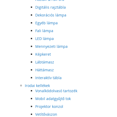
Digitális rajztábla
Dekorációs lámpa
Egyéb lámpa
Fali lámpa
LED lámpa
Mennyezeti lámpa
Képkeret
Lábtámasz
Háttámasz
Interaktív tábla
Irodai kellékek
Vonalkódolvasó tartozék
Mobil adatgyűjtő tok
Projektor konzol
Vetítővászon