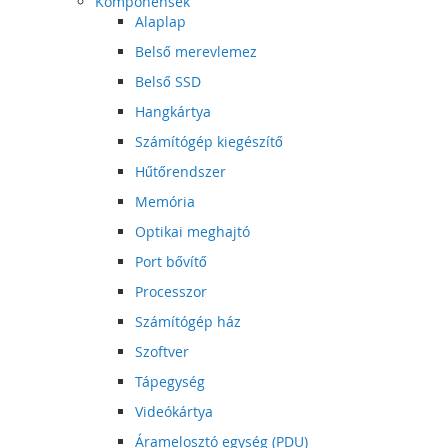
Komponensek
Alaplap
Belső merevlemez
Belső SSD
Hangkártya
Számítógép kiegészítő
Hűtőrendszer
Memória
Optikai meghajtó
Port bővítő
Processzor
Számítógép ház
Szoftver
Tápegység
Videókártya
Áramelosztó egység (PDU)