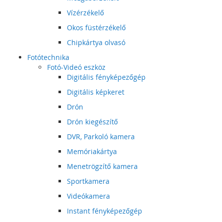
Vízérzékelő
Okos füstérzékelő
Chipkártya olvasó
Fotótechnika
Fotó-Videó eszköz
Digitális fényképezőgép
Digitális képkeret
Drón
Drón kiegészítő
DVR, Parkoló kamera
Memóriakártya
Menetrögzítő kamera
Sportkamera
Videókamera
Instant fényképezőgép