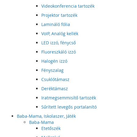
Videokonferencia tartozék
Projektor tartozék
Lamináló fólia
VoIP, Analóg kellék
LED izzó, fénycső
Fluoreszkáló izzó
Halogén izzó
Fényszalag
Csuklótámasz
Deréktámasz
Iratmegsemmisítő tartozék
Sűrített levegős portalanító
Baba-Mama, Iskolaszer, Játék
Baba-Mama
Etetőszék