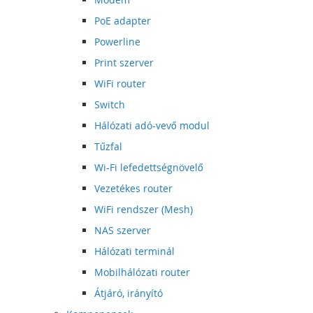
PoE adapter
Powerline
Print szerver
WiFi router
Switch
Hálózati adó-vevő modul
Tűzfal
Wi-Fi lefedettségnövelő
Vezetékes router
WiFi rendszer (Mesh)
NAS szerver
Hálózati terminál
Mobilhálózati router
Átjáró, irányító