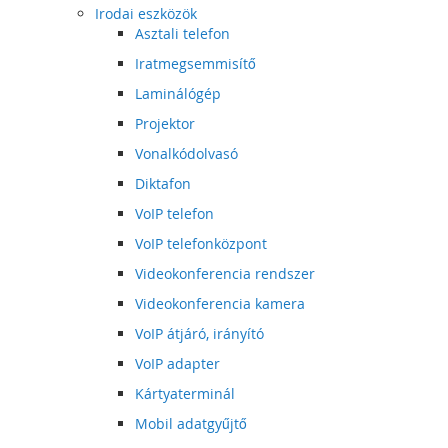
Irodai eszközök
Asztali telefon
Iratmegsemmisítő
Laminálógép
Projektor
Vonalkódolvasó
Diktafon
VoIP telefon
VoIP telefonközpont
Videokonferencia rendszer
Videokonferencia kamera
VoIP átjáró, irányító
VoIP adapter
Kártyaterminál
Mobil adatgyűjtő