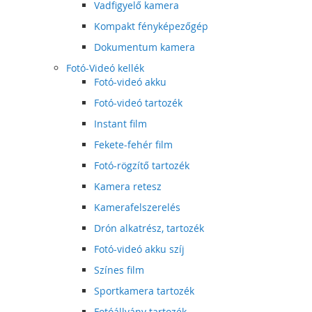
Vadfigyelő kamera
Kompakt fényképezőgép
Dokumentum kamera
Fotó-Videó kellék
Fotó-videó akku
Fotó-videó tartozék
Instant film
Fekete-fehér film
Fotó-rögzítő tartozék
Kamera retesz
Kamerafelszerelés
Drón alkatrész, tartozék
Fotó-videó akku szíj
Színes film
Sportkamera tartozék
Fotóállvány tartozék