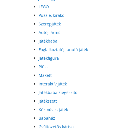
LEGO
Puzzle, kirakó
Szerepjáték
Autó, jármű
Játékbaba
Foglalkoztató, tanuló játék
Játékfigura
Plüss
Makett
Interaktív játék
Játékbaba kiegészítő
Játékszett
Kézműves játék
Babaház
Gyűjtögetős kártya