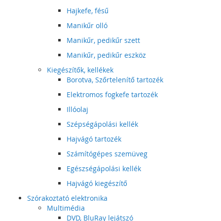
Hajkefe, fésű
Manikűr olló
Manikűr, pedikűr szett
Manikűr, pedikűr eszköz
Kiegészítők, kellékek
Borotva, Szőrtelenítő tartozék
Elektromos fogkefe tartozék
Illóolaj
Szépségápolási kellék
Hajvágó tartozék
Számítógépes szemüveg
Egészségápolási kellék
Hajvágó kiegészítő
Szórakoztató elektronika
Multimédia
DVD, BluRay lejátszó