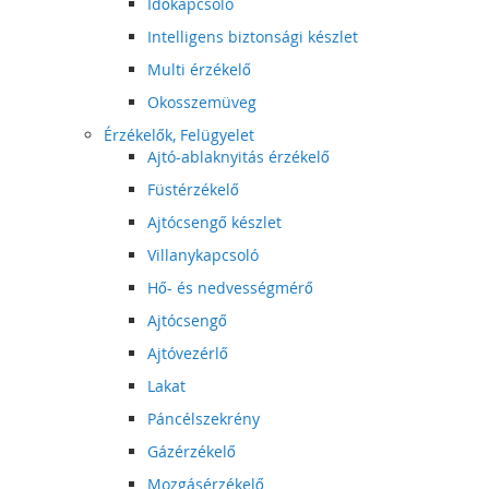
Időkapcsoló
Intelligens biztonsági készlet
Multi érzékelő
Okosszemüveg
Érzékelők, Felügyelet
Ajtó-ablaknyitás érzékelő
Füstérzékelő
Ajtócsengő készlet
Villanykapcsoló
Hő- és nedvességmérő
Ajtócsengő
Ajtóvezérlő
Lakat
Páncélszekrény
Gázérzékelő
Mozgásérzékelő