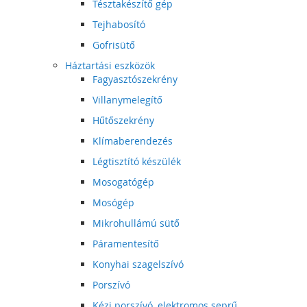
Tésztakészítő gép
Tejhabosító
Gofrisütő
Háztartási eszközök
Fagyasztószekrény
Villanymelegítő
Hűtőszekrény
Klímaberendezés
Légtisztító készülék
Mosogatógép
Mosógép
Mikrohullámú sütő
Páramentesítő
Konyhai szagelszívó
Porszívó
Kézi porszívó, elektromos seprű