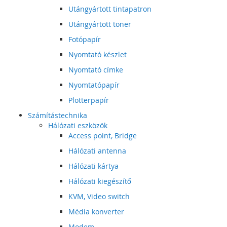
Utángyártott tintapatron
Utángyártott toner
Fotópapír
Nyomtató készlet
Nyomtató címke
Nyomtatópapír
Plotterpapír
Számítástechnika
Hálózati eszközök
Access point, Bridge
Hálózati antenna
Hálózati kártya
Hálózati kiegészítő
KVM, Video switch
Média konverter
Modem