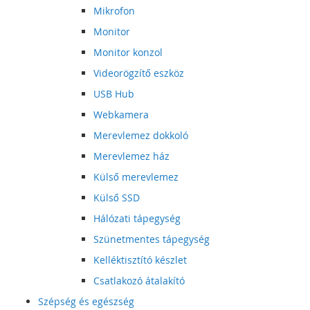
Mikrofon
Monitor
Monitor konzol
Videorögzítő eszköz
USB Hub
Webkamera
Merevlemez dokkoló
Merevlemez ház
Külső merevlemez
Külső SSD
Hálózati tápegység
Szünetmentes tápegység
Kelléktisztító készlet
Csatlakozó átalakító
Szépség és egészség