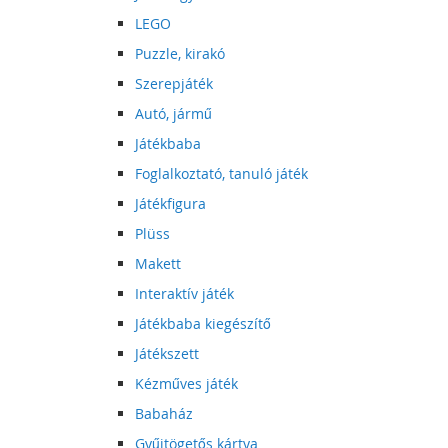
LEGO
Puzzle, kirakó
Szerepjáték
Autó, jármű
Játékbaba
Foglalkoztató, tanuló játék
Játékfigura
Plüss
Makett
Interaktív játék
Játékbaba kiegészítő
Játékszett
Kézműves játék
Babaház
Gyűjtögetős kártya