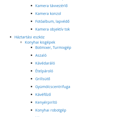
Kamera távvezérlő
Kamera konzol
Fotóalbum, lapvédő
Kamera objektív tok
Háztartási eszköz
Konyhai kisgépek
Botmixer, Turmixgép
Aszaló
Kávédaráló
Ételpároló
Grillsütő
Gyümölcscentrifuga
Kávéfőző
Kenyérpirító
Konyhai robotgép