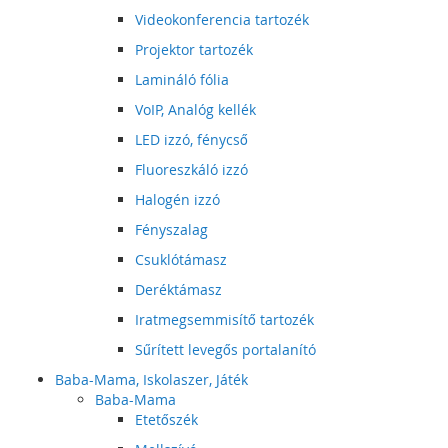
Videokonferencia tartozék
Projektor tartozék
Lamináló fólia
VoIP, Analóg kellék
LED izzó, fénycső
Fluoreszkáló izzó
Halogén izzó
Fényszalag
Csuklótámasz
Deréktámasz
Iratmegsemmisítő tartozék
Sűrített levegős portalanító
Baba-Mama, Iskolaszer, Játék
Baba-Mama
Etetőszék