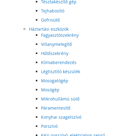
Tésztakészítő gép
Tejhabosító
Gofrisütő
Háztartási eszközök
Fagyasztószekrény
Villanymelegítő
Hűtőszekrény
Klímaberendezés
Légtisztító készülék
Mosogatógép
Mosógép
Mikrohullámú sütő
Páramentesítő
Konyhai szagelszívó
Porszívó
Kézi porszívó, elektromos seprű