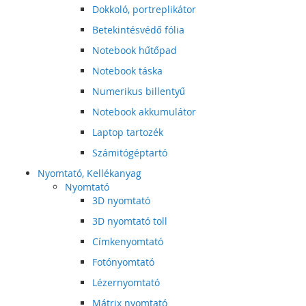
Dokkoló, portreplikátor
Betekintésvédő fólia
Notebook hűtőpad
Notebook táska
Numerikus billentyű
Notebook akkumulátor
Laptop tartozék
Számitógéptartó
Nyomtató, Kellékanyag
Nyomtató
3D nyomtató
3D nyomtató toll
Címkenyomtató
Fotónyomtató
Lézernyomtató
Mátrix nyomtató