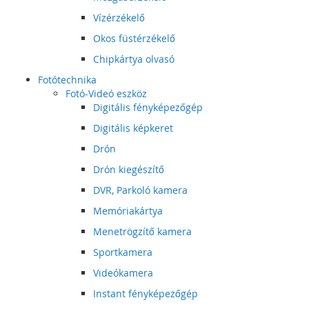
Vízérzékelő
Okos füstérzékelő
Chipkártya olvasó
Fotótechnika
Fotó-Videó eszköz
Digitális fényképezőgép
Digitális képkeret
Drón
Drón kiegészítő
DVR, Parkoló kamera
Memóriakártya
Menetrögzítő kamera
Sportkamera
Videókamera
Instant fényképezőgép