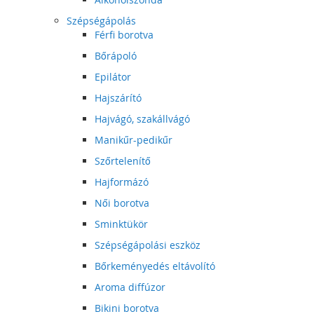
Szépségápolás
Férfi borotva
Bőrápoló
Epilátor
Hajszárító
Hajvágó, szakállvágó
Manikűr-pedikűr
Szőrtelenítő
Hajformázó
Női borotva
Sminktükör
Szépségápolási eszköz
Bőrkeményedés eltávolító
Aroma diffúzor
Bikini borotva