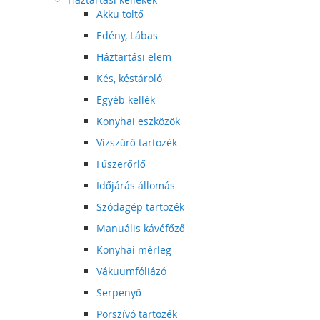
Akku töltő
Edény, Lábas
Háztartási elem
Kés, késtároló
Egyéb kellék
Konyhai eszközök
Vízszűrő tartozék
Fűszerőrlő
Időjárás állomás
Szódagép tartozék
Manuális kávéfőző
Konyhai mérleg
Vákuumfóliázó
Serpenyő
Porszívó tartozék