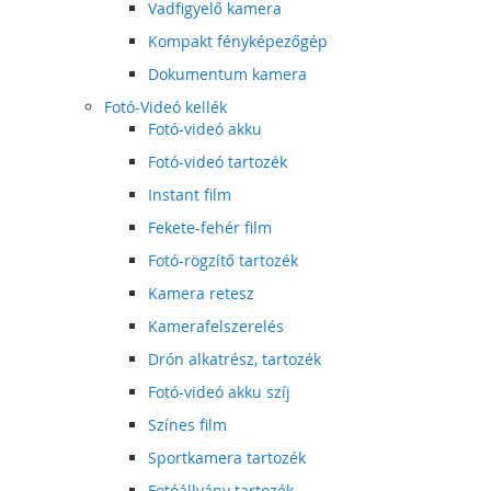
Vadfigyelő kamera
Kompakt fényképezőgép
Dokumentum kamera
Fotó-Videó kellék
Fotó-videó akku
Fotó-videó tartozék
Instant film
Fekete-fehér film
Fotó-rögzítő tartozék
Kamera retesz
Kamerafelszerelés
Drón alkatrész, tartozék
Fotó-videó akku szíj
Színes film
Sportkamera tartozék
Fotóállvány tartozék