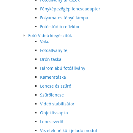
Fényképezőgép lencseadapter
Folyamatos fényű lámpa
Fotó stúdió reflektor
Fotó-Videó kiegészítők
Vaku
Fotóállvány fej
Drón táska
Háromlábú fotóállvány
Kameratáska
Lencse és szűrő
Szűrőlencse
Videó stabilizátor
Objektívsapka
Lencsevédő
Vezeték nélküli jeladó modul