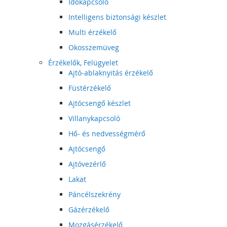
Időkapcsoló
Intelligens biztonsági készlet
Multi érzékelő
Okosszemüveg
Érzékelők, Felügyelet
Ajtó-ablaknyitás érzékelő
Füstérzékelő
Ajtócsengő készlet
Villanykapcsoló
Hő- és nedvességmérő
Ajtócsengő
Ajtóvezérlő
Lakat
Páncélszekrény
Gázérzékelő
Mozgásérzékelő