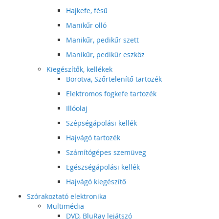
Hajkefe, fésű
Manikűr olló
Manikűr, pedikűr szett
Manikűr, pedikűr eszköz
Kiegészítők, kellékek
Borotva, Szőrtelenítő tartozék
Elektromos fogkefe tartozék
Illóolaj
Szépségápolási kellék
Hajvágó tartozék
Számítógépes szemüveg
Egészségápolási kellék
Hajvágó kiegészítő
Szórakoztató elektronika
Multimédia
DVD, BluRay lejátszó