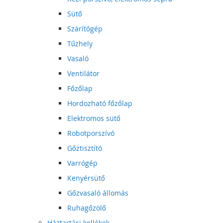
Sütő
Szárítógép
Tűzhely
Vasaló
Ventilátor
Főzőlap
Hordozható főzőlap
Elektromos sütő
Robotporszívó
Gőztisztító
Varrógép
Kenyérsütő
Gőzvasaló állomás
Ruhagőzölő
Háztartási kellékek