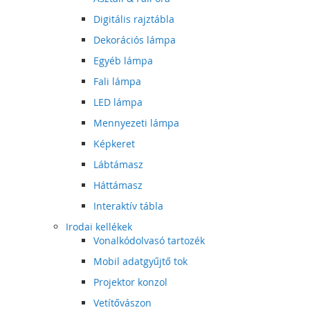
Digitális rajztábla
Dekorációs lámpa
Egyéb lámpa
Fali lámpa
LED lámpa
Mennyezeti lámpa
Képkeret
Lábtámasz
Háttámasz
Interaktív tábla
Irodai kellékek
Vonalkódolvasó tartozék
Mobil adatgyűjtő tok
Projektor konzol
Vetítővászon