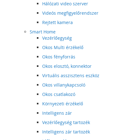
Hálózati video szerver
Videós megfigyelőrendszer
Rejtett kamera
Smart Home
Vezérlőegység
Okos Multi érzékelő
Okos fényforrás
Okos elosztó, konnektor
Virtuális asszisztens eszköz
Okos villanykapcsoló
Okos csatlakozó
Környezeti érzékelő
Intelligens zár
Vezérlőegység tartozék
Intelligens zár tartozék