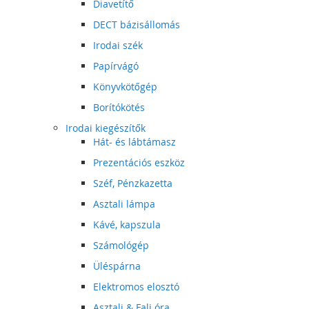
Diavetítő
DECT bázisállomás
Irodai szék
Papírvágó
Könyvkötőgép
Borítókötés
Irodai kiegészítők
Hát- és lábtámasz
Prezentációs eszköz
Széf, Pénzkazetta
Asztali lámpa
Kávé, kapszula
Számológép
Üléspárna
Elektromos elosztó
Asztali & Fali óra