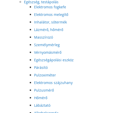
Egészség, testápolás
Elektromos fogkefe
Elektromos melegítő
Inhalátor, sótermék
Lázmérő, hőmérő
Masszírozó
Személymérleg
Vérnyomásmérő
Egészségápolási eszköz
Párásító
Pulzoximéter
Elektromos szájzuhany
Pulzusmérő
Hőmérő
Lábáztató
Alkoholszonda