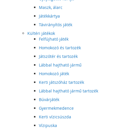
Maszk, álarc
Játékkártya
Távirányítós játék
Kültéri játékok
Felfújható játék
Homokozó és tartozék
Játszótér és tartozék
Lábbal hajtható jármű
Homokozó játék
Kerti játszóház tartozék
Lábbal hajtható jármű tartozék
Búvárjáték
Gyermekmedence
Kerti vízicsúszda
Vízipuska