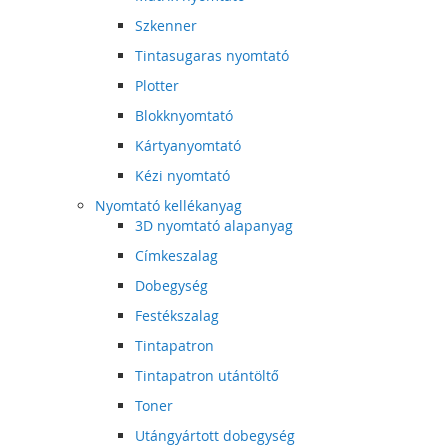
Szkenner
Tintasugaras nyomtató
Plotter
Blokknyomtató
Kártyanyomtató
Kézi nyomtató
Nyomtató kellékanyag
3D nyomtató alapanyag
Címkeszalag
Dobegység
Festékszalag
Tintapatron
Tintapatron utántöltő
Toner
Utángyártott dobegység