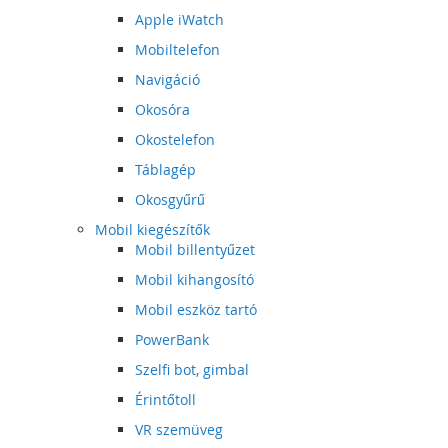
Apple iWatch
Mobiltelefon
Navigáció
Okosóra
Okostelefon
Táblagép
Okosgyűrű
Mobil kiegészítők
Mobil billentyűzet
Mobil kihangosító
Mobil eszköz tartó
PowerBank
Szelfi bot, gimbal
Érintőtoll
VR szemüveg