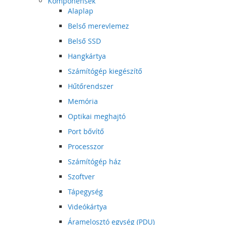
Komponensek
Alaplap
Belső merevlemez
Belső SSD
Hangkártya
Számítógép kiegészítő
Hűtőrendszer
Memória
Optikai meghajtó
Port bővítő
Processzor
Számítógép ház
Szoftver
Tápegység
Videókártya
Áramelosztó egység (PDU)