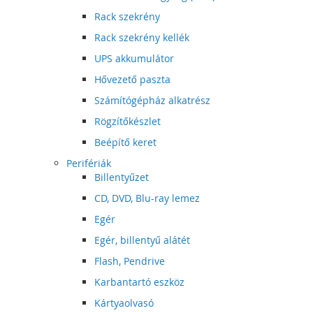
Rack szekrény
Rack szekrény kellék
UPS akkumulátor
Hővezető paszta
Számítógépház alkatrész
Rögzítőkészlet
Beépítő keret
Perifériák
Billentyűzet
CD, DVD, Blu-ray lemez
Egér
Egér, billentyű alátét
Flash, Pendrive
Karbantartó eszköz
Kártyaolvasó