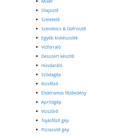
Mixer
Olajsütő
Szeletelő
Szendvics & Gofrisütő
Egyéb kiskészülék
Vízforraló
Desszert készítő
Húsdaráló
Szódagép
Rizsfőző
Elektromos főzőedény
Aprítógép
Vízszűrő
Tojásfőző gép
Pizzasütő gép