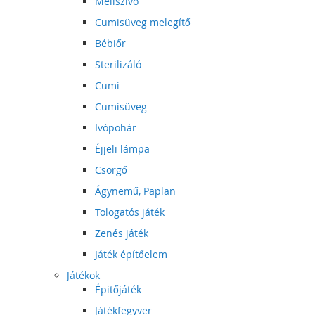
Mellszívó
Cumisüveg melegítő
Bébiőr
Sterilizáló
Cumi
Cumisüveg
Ivópohár
Éjjeli lámpa
Csörgő
Ágynemű, Paplan
Tologatós játék
Zenés játék
Játék építőelem
Játékok
Épitőjáték
Játékfegyver