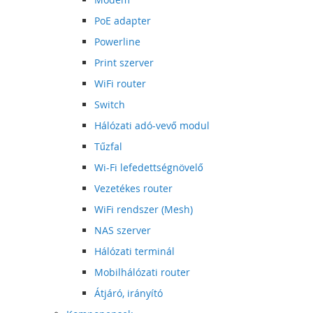
PoE adapter
Powerline
Print szerver
WiFi router
Switch
Hálózati adó-vevő modul
Tűzfal
Wi-Fi lefedettségnövelő
Vezetékes router
WiFi rendszer (Mesh)
NAS szerver
Hálózati terminál
Mobilhálózati router
Átjáró, irányító