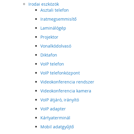
Irodai eszközök
Asztali telefon
Iratmegsemmisítő
Laminálógép
Projektor
Vonalkódolvasó
Diktafon
VoIP telefon
VoIP telefonközpont
Videokonferencia rendszer
Videokonferencia kamera
VoIP átjáró, irányító
VoIP adapter
Kártyaterminál
Mobil adatgyűjtő