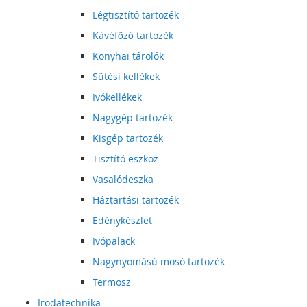
Légtisztító tartozék
Kávéfőző tartozék
Konyhai tárolók
Sütési kellékek
Ivókellékek
Nagygép tartozék
Kisgép tartozék
Tisztító eszköz
Vasalódeszka
Háztartási tartozék
Edénykészlet
Ivópalack
Nagynyomású mosó tartozék
Termosz
Irodatechnika