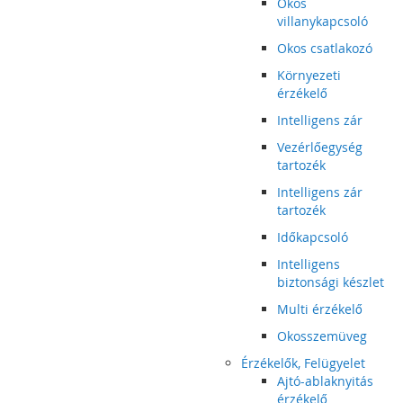
Okos
villanykapcsoló
Okos csatlakozó
Környezeti
érzékelő
Intelligens zár
Vezérlőegység
tartozék
Intelligens zár
tartozék
Időkapcsoló
Intelligens
biztonsági készlet
Multi érzékelő
Okosszemüveg
Érzékelők, Felügyelet
Ajtó-ablaknyitás
érzékelő