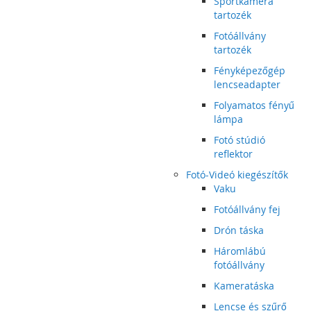
Sportkamera
tartozék
Fotóállvány
tartozék
Fényképezőgép
lencseadapter
Folyamatos fényű
lámpa
Fotó stúdió
reflektor
Fotó-Videó kiegészítők
Vaku
Fotóállvány fej
Drón táska
Háromlábú
fotóállvány
Kameratáska
Lencse és szűrő