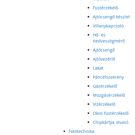
Füstérzékelő
Ajtócsengő készlet
Villanykapcsoló
Hő- és
nedvességmérő
Ajtócsengő
Ajtóvezérlő
Lakat
Páncélszekrény
Gázérzékelő
Mozgásérzékelő
Vízérzékelő
Okos füstérzékelő
Chipkártya olvasó
Fotótechnika