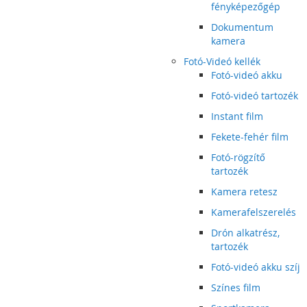
fényképezőgép
Dokumentum
kamera
Fotó-Videó kellék
Fotó-videó akku
Fotó-videó tartozék
Instant film
Fekete-fehér film
Fotó-rögzítő
tartozék
Kamera retesz
Kamerafelszerelés
Drón alkatrész,
tartozék
Fotó-videó akku szíj
Színes film