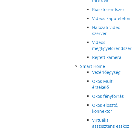
tartozék
Riasztórendszer
Videós kaputelefon
Hálózati video
szerver
Videós
megfigyelőrendszer
Rejtett kamera
Smart Home
Vezérlőegység
Okos Multi
érzékelő
Okos fényforrás
Okos elosztó,
konnektor
Virtuális
asszisztens eszköz