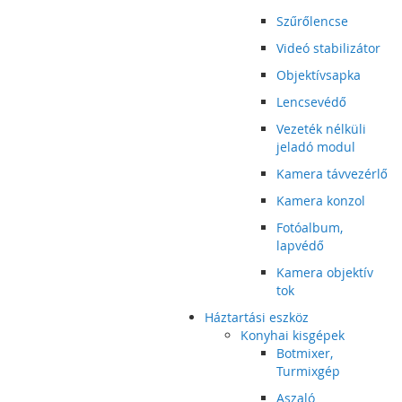
Szűrőlencse
Videó stabilizátor
Objektívsapka
Lencsevédő
Vezeték nélküli
jeladó modul
Kamera távvezérlő
Kamera konzol
Fotóalbum,
lapvédő
Kamera objektív
tok
Háztartási eszköz
Konyhai kisgépek
Botmixer,
Turmixgép
Aszaló