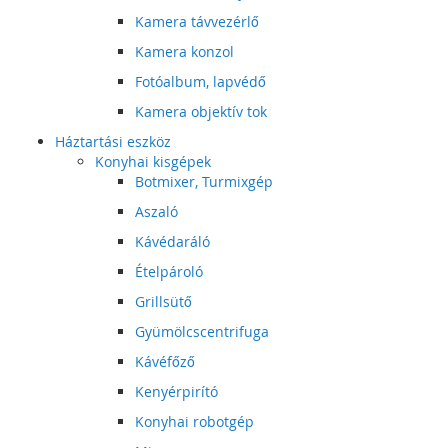
Kamera távvezérlő
Kamera konzol
Fotóalbum, lapvédő
Kamera objektív tok
Háztartási eszköz
Konyhai kisgépek
Botmixer, Turmixgép
Aszaló
Kávédaráló
Ételpároló
Grillsütő
Gyümölcscentrifuga
Kávéfőző
Kenyérpirító
Konyhai robotgép