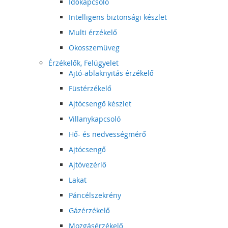
Időkapcsoló
Intelligens biztonsági készlet
Multi érzékelő
Okosszemüveg
Érzékelők, Felügyelet
Ajtó-ablaknyitás érzékelő
Füstérzékelő
Ajtócsengő készlet
Villanykapcsoló
Hő- és nedvességmérő
Ajtócsengő
Ajtóvezérlő
Lakat
Páncélszekrény
Gázérzékelő
Mozgásérzékelő