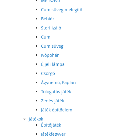
Mellszívó
Cumisüveg melegítő
Bébiőr
Sterilizáló
Cumi
Cumisüveg
Ivópohár
Éjjeli lámpa
Csörgő
Ágynemű, Paplan
Tologatós játék
Zenés játék
Játék építőelem
Játékok
Épitőjáték
Játékfegyver