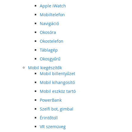
Apple iWatch
Mobiltelefon
Navigáció
Okosóra
Okostelefon
Táblagép
Okosgyűrű
Mobil kiegészítők
Mobil billentyűzet
Mobil kihangosító
Mobil eszköz tartó
PowerBank
Szelfi bot, gimbal
Érintőtoll
VR szemüveg