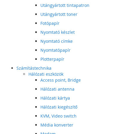
Utángyártott tintapatron
Utángyártott toner
Fotópapír
Nyomtató készlet
Nyomtató címke
Nyomtatópapír
Plotterpapír
Számítástechnika
Hálózati eszközök
Access point, Bridge
Hálózati antenna
Hálózati kártya
Hálózati kiegészítő
KVM, Video switch
Média konverter
Modem