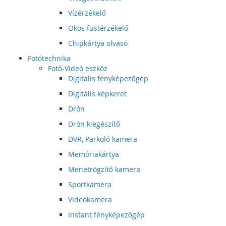
Vízérzékelő
Okos füstérzékelő
Chipkártya olvasó
Fotótechnika
Fotó-Videó eszköz
Digitális fényképezőgép
Digitális képkeret
Drón
Drón kiegészítő
DVR, Parkoló kamera
Memóriakártya
Menetrögzítő kamera
Sportkamera
Videókamera
Instant fényképezőgép