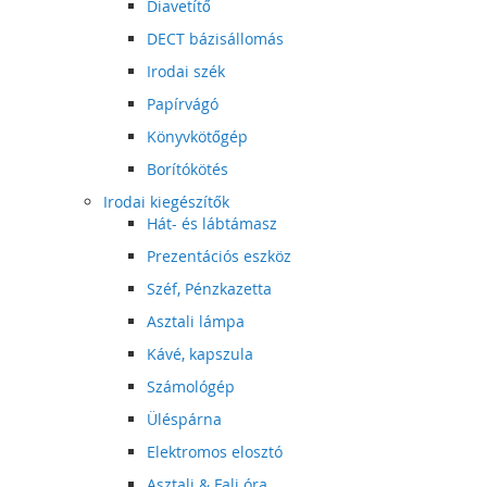
Diavetítő
DECT bázisállomás
Irodai szék
Papírvágó
Könyvkötőgép
Borítókötés
Irodai kiegészítők
Hát- és lábtámasz
Prezentációs eszköz
Széf, Pénzkazetta
Asztali lámpa
Kávé, kapszula
Számológép
Üléspárna
Elektromos elosztó
Asztali & Fali óra