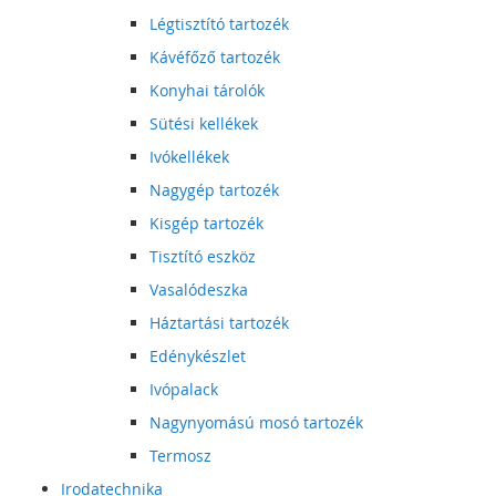
Légtisztító tartozék
Kávéfőző tartozék
Konyhai tárolók
Sütési kellékek
Ivókellékek
Nagygép tartozék
Kisgép tartozék
Tisztító eszköz
Vasalódeszka
Háztartási tartozék
Edénykészlet
Ivópalack
Nagynyomású mosó tartozék
Termosz
Irodatechnika