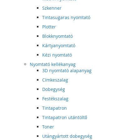
Szkenner
Tintasugaras nyomtató
Plotter
Blokknyomtató
Kártyanyomtató
Kézi nyomtató
Nyomtató kellékanyag
3D nyomtató alapanyag
Címkeszalag
Dobegység
Festékszalag
Tintapatron
Tintapatron utántöltő
Toner
Utángyártott dobegység