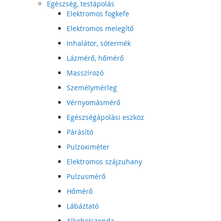
Egészség, testápolás
Elektromos fogkefe
Elektromos melegítő
Inhalátor, sótermék
Lázmérő, hőmérő
Masszírozó
Személymérleg
Vérnyomásmérő
Egészségápolási eszköz
Párásító
Pulzoximéter
Elektromos szájzuhany
Pulzusmérő
Hőmérő
Lábáztató
Alkoholszonda