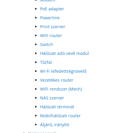
PoE adapter
Powerline
Print szerver
WiFi router
Switch
Hálózati adó-vevő modul
Tűzfal
Wi-Fi lefedettségnövelő
Vezetékes router
WiFi rendszer (Mesh)
NAS szerver
Hálózati terminál
Mobilhálózati router
Átjáró, irányító