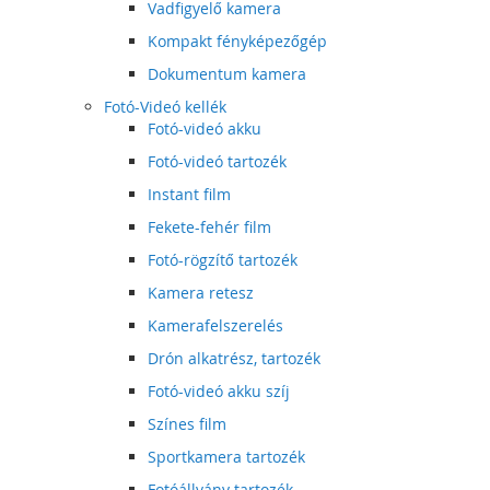
Vadfigyelő kamera
Kompakt fényképezőgép
Dokumentum kamera
Fotó-Videó kellék
Fotó-videó akku
Fotó-videó tartozék
Instant film
Fekete-fehér film
Fotó-rögzítő tartozék
Kamera retesz
Kamerafelszerelés
Drón alkatrész, tartozék
Fotó-videó akku szíj
Színes film
Sportkamera tartozék
Fotóállvány tartozék