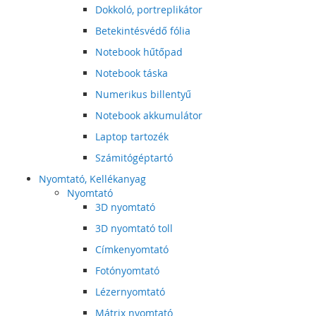
Dokkoló, portreplikátor
Betekintésvédő fólia
Notebook hűtőpad
Notebook táska
Numerikus billentyű
Notebook akkumulátor
Laptop tartozék
Számitógéptartó
Nyomtató, Kellékanyag
Nyomtató
3D nyomtató
3D nyomtató toll
Címkenyomtató
Fotónyomtató
Lézernyomtató
Mátrix nyomtató