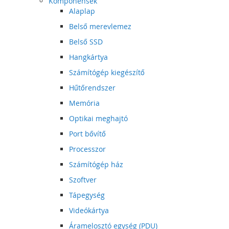
Komponensek
Alaplap
Belső merevlemez
Belső SSD
Hangkártya
Számítógép kiegészítő
Hűtőrendszer
Memória
Optikai meghajtó
Port bővítő
Processzor
Számítógép ház
Szoftver
Tápegység
Videókártya
Áramelosztó egység (PDU)