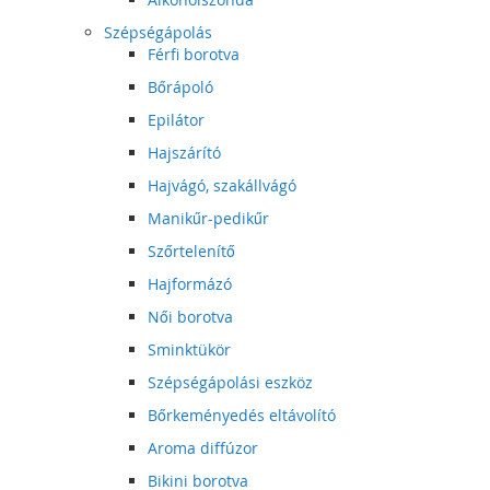
Szépségápolás
Férfi borotva
Bőrápoló
Epilátor
Hajszárító
Hajvágó, szakállvágó
Manikűr-pedikűr
Szőrtelenítő
Hajformázó
Női borotva
Sminktükör
Szépségápolási eszköz
Bőrkeményedés eltávolító
Aroma diffúzor
Bikini borotva