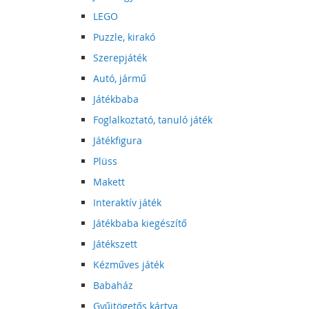
LEGO
Puzzle, kirakó
Szerepjáték
Autó, jármű
Játékbaba
Foglalkoztató, tanuló játék
Játékfigura
Plüss
Makett
Interaktív játék
Játékbaba kiegészítő
Játékszett
Kézműves játék
Babaház
Gyűjtögetős kártya