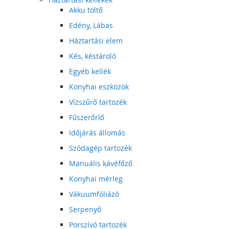
Akku töltő
Edény, Lábas
Háztartási elem
Kés, késtároló
Egyéb kellék
Konyhai eszközök
Vízszűrő tartozék
Fűszerőrlő
Időjárás állomás
Szódagép tartozék
Manuális kávéfőző
Konyhai mérleg
Vákuumfóliázó
Serpenyő
Porszívó tartozék