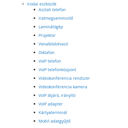
Irodai eszközök
Asztali telefon
Iratmegsemmisítő
Laminálógép
Projektor
Vonalkódolvasó
Diktafon
VoIP telefon
VoIP telefonközpont
Videokonferencia rendszer
Videokonferencia kamera
VoIP átjáró, irányító
VoIP adapter
Kártyaterminál
Mobil adatgyűjtő