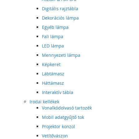
Digitális rajztábla
Dekorációs lámpa
Egyéb lámpa
Fali lámpa
LED lámpa
Mennyezeti lámpa
Képkeret
Lábtámasz
Háttámasz
Interaktív tábla
Irodai kellékek
Vonalkódolvasó tartozék
Mobil adatgyűjtő tok
Projektor konzol
Vetítővászon