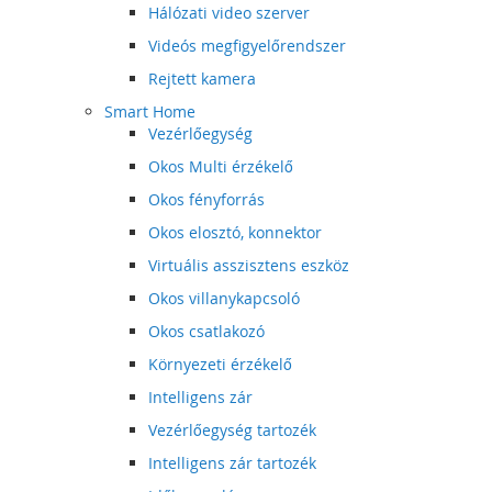
Hálózati video szerver
Videós megfigyelőrendszer
Rejtett kamera
Smart Home
Vezérlőegység
Okos Multi érzékelő
Okos fényforrás
Okos elosztó, konnektor
Virtuális asszisztens eszköz
Okos villanykapcsoló
Okos csatlakozó
Környezeti érzékelő
Intelligens zár
Vezérlőegység tartozék
Intelligens zár tartozék