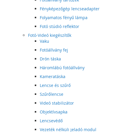
Fényképezőgép lencseadapter
Folyamatos fényű lámpa
Fotó stúdió reflektor
Fotó-Videó kiegészítők
Vaku
Fotóállvány fej
Drón táska
Háromlábú fotóállvány
Kameratáska
Lencse és szűrő
Szűrőlencse
Videó stabilizátor
Objektívsapka
Lencsevédő
Vezeték nélküli jeladó modul