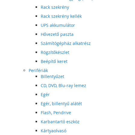
Rack szekrény
Rack szekrény kellék
UPS akkumulátor
Hővezető paszta
Számítógépház alkatrész
Rögzítőkészlet
Beépítő keret
Perifériák
Billentyűzet
CD, DVD, Blu-ray lemez
Egér
Egér, billentyű alátét
Flash, Pendrive
Karbantartó eszköz
Kártyaolvasó