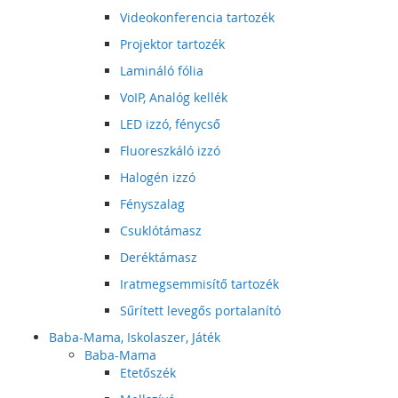
Videokonferencia tartozék
Projektor tartozék
Lamináló fólia
VoIP, Analóg kellék
LED izzó, fénycső
Fluoreszkáló izzó
Halogén izzó
Fényszalag
Csuklótámasz
Deréktámasz
Iratmegsemmisítő tartozék
Sűrített levegős portalanító
Baba-Mama, Iskolaszer, Játék
Baba-Mama
Etetőszék