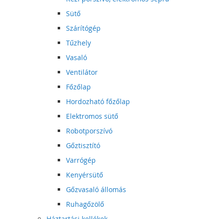
Sütő
Szárítógép
Tűzhely
Vasaló
Ventilátor
Főzőlap
Hordozható főzőlap
Elektromos sütő
Robotporszívó
Gőztisztító
Varrógép
Kenyérsütő
Gőzvasaló állomás
Ruhagőzölő
Háztartási kellékek