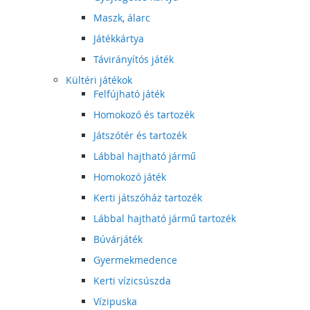
Maszk, álarc
Játékkártya
Távirányítós játék
Kültéri játékok
Felfújható játék
Homokozó és tartozék
Játszótér és tartozék
Lábbal hajtható jármű
Homokozó játék
Kerti játszóház tartozék
Lábbal hajtható jármű tartozék
Búvárjáték
Gyermekmedence
Kerti vízicsúszda
Vízipuska