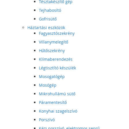
Tésztakészítő gép
Tejhabosító
Gofrisütő
Háztartási eszközök
Fagyasztószekrény
Villanymelegítő
Hűtőszekrény
Klímaberendezés
Légtisztító készülék
Mosogatógép
Mosógép
Mikrohullámú sütő
Páramentesítő
Konyhai szagelszívó
Porszívó
Kézi porszívó, elektromos seprű