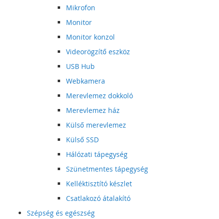
Mikrofon
Monitor
Monitor konzol
Videorögzítő eszköz
USB Hub
Webkamera
Merevlemez dokkoló
Merevlemez ház
Külső merevlemez
Külső SSD
Hálózati tápegység
Szünetmentes tápegység
Kelléktisztító készlet
Csatlakozó átalakító
Szépség és egészség