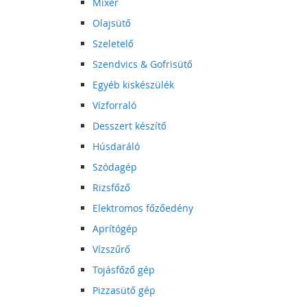
Mixer
Olajsütő
Szeletelő
Szendvics & Gofrisütő
Egyéb kiskészülék
Vízforraló
Desszert készítő
Húsdaráló
Szódagép
Rizsfőző
Elektromos főzőedény
Aprítógép
Vízszűrő
Tojásfőző gép
Pizzasütő gép