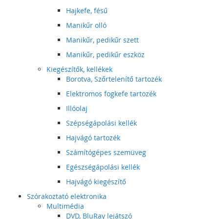
Hajkefe, fésű
Manikűr olló
Manikűr, pedikűr szett
Manikűr, pedikűr eszköz
Kiegészítők, kellékek
Borotva, Szőrtelenítő tartozék
Elektromos fogkefe tartozék
Illóolaj
Szépségápolási kellék
Hajvágó tartozék
Számítógépes szemüveg
Egészségápolási kellék
Hajvágó kiegészítő
Szórakoztató elektronika
Multimédia
DVD, BluRay lejátszó