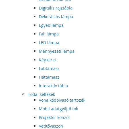
Digitális rajztábla
Dekorációs lámpa
Egyéb lámpa
Fali lámpa
LED lámpa
Mennyezeti lámpa
Képkeret
Lábtámasz
Háttámasz
Interaktív tábla
Irodai kellékek
Vonalkódolvasó tartozék
Mobil adatgyűjtő tok
Projektor konzol
Vetítővászon