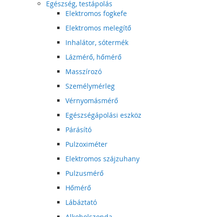
Egészség, testápolás
Elektromos fogkefe
Elektromos melegítő
Inhalátor, sótermék
Lázmérő, hőmérő
Masszírozó
Személymérleg
Vérnyomásmérő
Egészségápolási eszköz
Párásító
Pulzoximéter
Elektromos szájzuhany
Pulzusmérő
Hőmérő
Lábáztató
Alkoholszonda