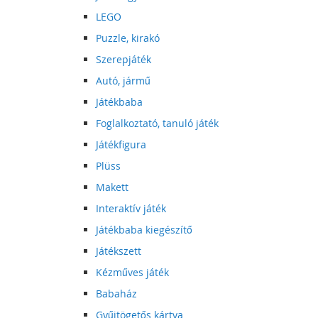
LEGO
Puzzle, kirakó
Szerepjáték
Autó, jármű
Játékbaba
Foglalkoztató, tanuló játék
Játékfigura
Plüss
Makett
Interaktív játék
Játékbaba kiegészítő
Játékszett
Kézműves játék
Babaház
Gyűjtögetős kártya