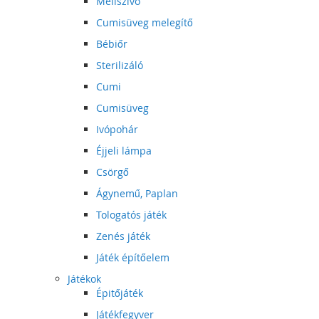
Mellszívó
Cumisüveg melegítő
Bébiőr
Sterilizáló
Cumi
Cumisüveg
Ivópohár
Éjjeli lámpa
Csörgő
Ágynemű, Paplan
Tologatós játék
Zenés játék
Játék építőelem
Játékok
Épitőjáték
Játékfegyver