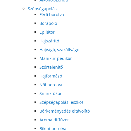
Szépségápolás
Férfi borotva
Bőrápoló
Epilátor
Hajszárító
Hajvágó, szakállvágó
Manikűr-pedikűr
Szőrtelenítő
Hajformázó
Női borotva
Sminktükör
Szépségápolási eszköz
Bőrkeményedés eltávolító
Aroma diffúzor
Bikini borotva