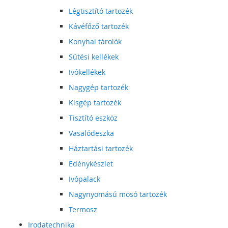
Légtisztító tartozék
Kávéfőző tartozék
Konyhai tárolók
Sütési kellékek
Ivókellékek
Nagygép tartozék
Kisgép tartozék
Tisztító eszköz
Vasalódeszka
Háztartási tartozék
Edénykészlet
Ivópalack
Nagynyomású mosó tartozék
Termosz
Irodatechnika