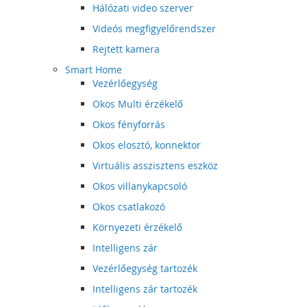
Hálózati video szerver
Videós megfigyelőrendszer
Rejtett kamera
Smart Home
Vezérlőegység
Okos Multi érzékelő
Okos fényforrás
Okos elosztó, konnektor
Virtuális asszisztens eszköz
Okos villanykapcsoló
Okos csatlakozó
Környezeti érzékelő
Intelligens zár
Vezérlőegység tartozék
Intelligens zár tartozék