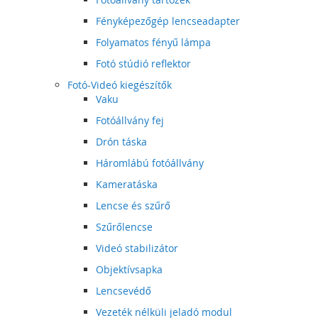
Fényképezőgép lencseadapter
Folyamatos fényű lámpa
Fotó stúdió reflektor
Fotó-Videó kiegészítők
Vaku
Fotóállvány fej
Drón táska
Háromlábú fotóállvány
Kameratáska
Lencse és szűrő
Szűrőlencse
Videó stabilizátor
Objektívsapka
Lencsevédő
Vezeték nélküli jeladó modul