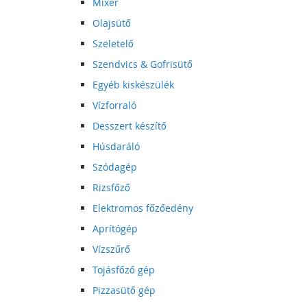
Mixer
Olajsütő
Szeletelő
Szendvics & Gofrisütő
Egyéb kiskészülék
Vízforraló
Desszert készítő
Húsdaráló
Szódagép
Rizsfőző
Elektromos főzőedény
Aprítógép
Vízszűrő
Tojásfőző gép
Pizzasütő gép