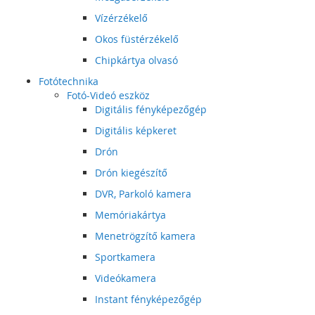
Vízérzékelő
Okos füstérzékelő
Chipkártya olvasó
Fotótechnika
Fotó-Videó eszköz
Digitális fényképezőgép
Digitális képkeret
Drón
Drón kiegészítő
DVR, Parkoló kamera
Memóriakártya
Menetrögzítő kamera
Sportkamera
Videókamera
Instant fényképezőgép