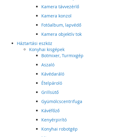
Kamera távvezérlő
Kamera konzol
Fotóalbum, lapvédő
Kamera objektív tok
Háztartási eszköz
Konyhai kisgépek
Botmixer, Turmixgép
Aszaló
Kávédaráló
Ételpároló
Grillsütő
Gyümölcscentrifuga
Kávéfőző
Kenyérpirító
Konyhai robotgép