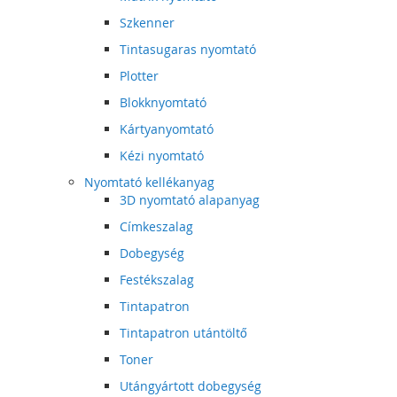
Szkenner
Tintasugaras nyomtató
Plotter
Blokknyomtató
Kártyanyomtató
Kézi nyomtató
Nyomtató kellékanyag
3D nyomtató alapanyag
Címkeszalag
Dobegység
Festékszalag
Tintapatron
Tintapatron utántöltő
Toner
Utángyártott dobegység