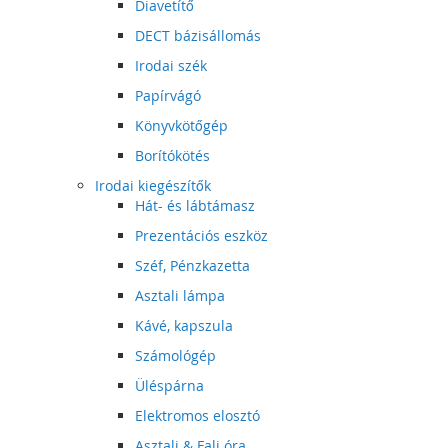
Diavetítő
DECT bázisállomás
Irodai szék
Papírvágó
Könyvkötőgép
Borítókötés
Irodai kiegészítők
Hát- és lábtámasz
Prezentációs eszköz
Széf, Pénzkazetta
Asztali lámpa
Kávé, kapszula
Számológép
Üléspárna
Elektromos elosztó
Asztali & Fali óra