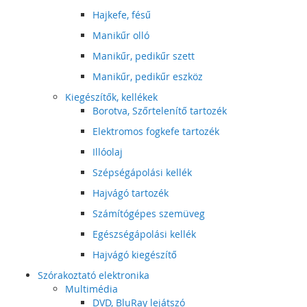
Hajkefe, fésű
Manikűr olló
Manikűr, pedikűr szett
Manikűr, pedikűr eszköz
Kiegészítők, kellékek
Borotva, Szőrtelenítő tartozék
Elektromos fogkefe tartozék
Illóolaj
Szépségápolási kellék
Hajvágó tartozék
Számítógépes szemüveg
Egészségápolási kellék
Hajvágó kiegészítő
Szórakoztató elektronika
Multimédia
DVD, BluRay lejátszó