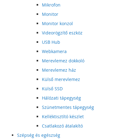
Mikrofon
Monitor
Monitor konzol
Videorögzítő eszköz
USB Hub
Webkamera
Merevlemez dokkoló
Merevlemez ház
Külső merevlemez
Külső SSD
Hálózati tápegység
Szünetmentes tápegység
Kelléktisztító készlet
Csatlakozó átalakító
Szépség és egészség