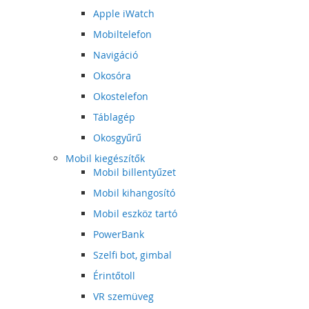
Apple iWatch
Mobiltelefon
Navigáció
Okosóra
Okostelefon
Táblagép
Okosgyűrű
Mobil kiegészítők
Mobil billentyűzet
Mobil kihangosító
Mobil eszköz tartó
PowerBank
Szelfi bot, gimbal
Érintőtoll
VR szemüveg