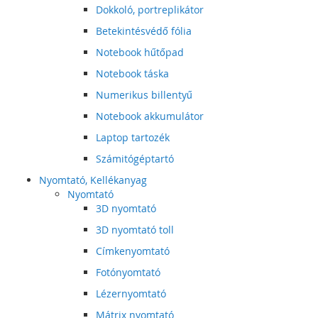
Dokkoló, portreplikátor
Betekintésvédő fólia
Notebook hűtőpad
Notebook táska
Numerikus billentyű
Notebook akkumulátor
Laptop tartozék
Számitógéptartó
Nyomtató, Kellékanyag
Nyomtató
3D nyomtató
3D nyomtató toll
Címkenyomtató
Fotónyomtató
Lézernyomtató
Mátrix nyomtató