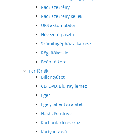
Rack szekrény
Rack szekrény kellék
UPS akkumulátor
Hővezető paszta
Számítógépház alkatrész
Rögzítőkészlet
Beépítő keret
Perifériák
Billentyűzet
CD, DVD, Blu-ray lemez
Egér
Egér, billentyű alátét
Flash, Pendrive
Karbantartó eszköz
Kártyaolvasó