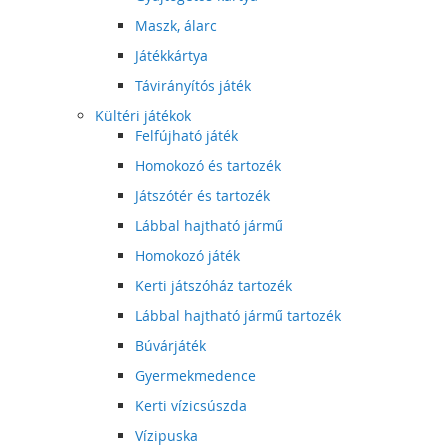
Maszk, álarc
Játékkártya
Távirányítós játék
Kültéri játékok
Felfújható játék
Homokozó és tartozék
Játszótér és tartozék
Lábbal hajtható jármű
Homokozó játék
Kerti játszóház tartozék
Lábbal hajtható jármű tartozék
Búvárjáték
Gyermekmedence
Kerti vízicsúszda
Vízipuska