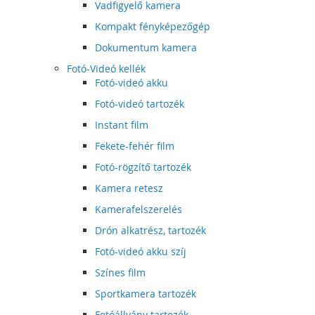
Vadfigyelő kamera
Kompakt fényképezőgép
Dokumentum kamera
Fotó-Videó kellék
Fotó-videó akku
Fotó-videó tartozék
Instant film
Fekete-fehér film
Fotó-rögzítő tartozék
Kamera retesz
Kamerafelszerelés
Drón alkatrész, tartozék
Fotó-videó akku szíj
Színes film
Sportkamera tartozék
Fotóállvány tartozék