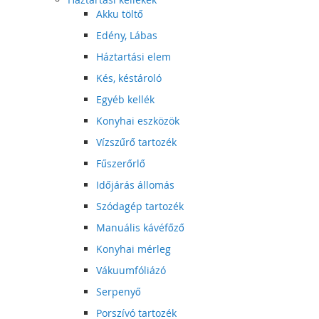
Akku töltő
Edény, Lábas
Háztartási elem
Kés, késtároló
Egyéb kellék
Konyhai eszközök
Vízszűrő tartozék
Fűszerőrlő
Időjárás állomás
Szódagép tartozék
Manuális kávéfőző
Konyhai mérleg
Vákuumfóliázó
Serpenyő
Porszívó tartozék