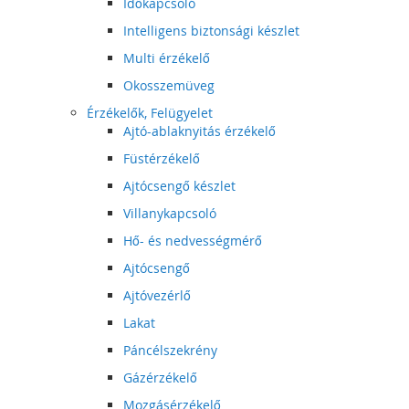
Időkapcsoló
Intelligens biztonsági készlet
Multi érzékelő
Okosszemüveg
Érzékelők, Felügyelet
Ajtó-ablaknyitás érzékelő
Füstérzékelő
Ajtócsengő készlet
Villanykapcsoló
Hő- és nedvességmérő
Ajtócsengő
Ajtóvezérlő
Lakat
Páncélszekrény
Gázérzékelő
Mozgásérzékelő