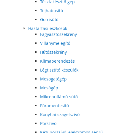
Tésztakészítő gép
Tejhabosító
Gofrisütő
Háztartási eszközök
Fagyasztószekrény
Villanymelegítő
Hűtőszekrény
Klímaberendezés
Légtisztító készülék
Mosogatógép
Mosógép
Mikrohullámú sütő
Páramentesítő
Konyhai szagelszívó
Porszívó
Kézi porszívó, elektromos seprű