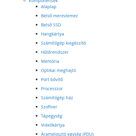
Komponensek
Alaplap
Belső merevlemez
Belső SSD
Hangkártya
Számítógép kiegészítő
Hűtőrendszer
Memória
Optikai meghajtó
Port bővítő
Processzor
Számítógép ház
Szoftver
Tápegység
Videókártya
Áramelosztó egység (PDU)