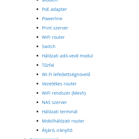
PoE adapter
Powerline
Print szerver
WiFi router
Switch
Hálózati adó-vevő modul
Tűzfal
Wi-Fi lefedettségnövelő
Vezetékes router
WiFi rendszer (Mesh)
NAS szerver
Hálózati terminál
Mobilhálózati router
Átjáró, irányító