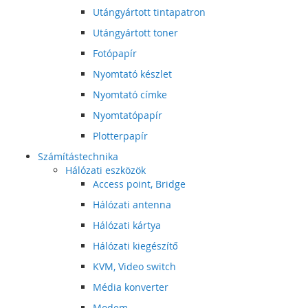
Utángyártott tintapatron
Utángyártott toner
Fotópapír
Nyomtató készlet
Nyomtató címke
Nyomtatópapír
Plotterpapír
Számítástechnika
Hálózati eszközök
Access point, Bridge
Hálózati antenna
Hálózati kártya
Hálózati kiegészítő
KVM, Video switch
Média konverter
Modem