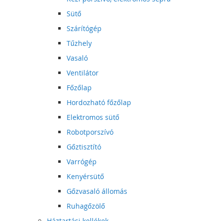
Sütő
Szárítógép
Tűzhely
Vasaló
Ventilátor
Főzőlap
Hordozható főzőlap
Elektromos sütő
Robotporszívó
Gőztisztító
Varrógép
Kenyérsütő
Gőzvasaló állomás
Ruhagőzölő
Háztartási kellékek