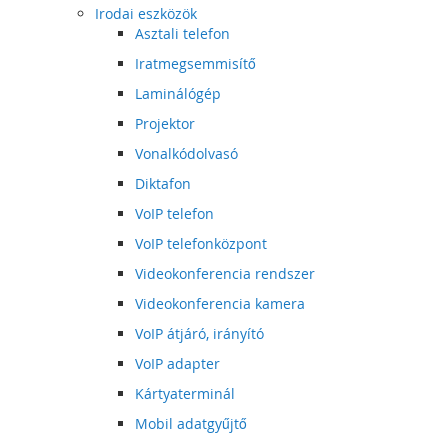
Irodai eszközök
Asztali telefon
Iratmegsemmisítő
Laminálógép
Projektor
Vonalkódolvasó
Diktafon
VoIP telefon
VoIP telefonközpont
Videokonferencia rendszer
Videokonferencia kamera
VoIP átjáró, irányító
VoIP adapter
Kártyaterminál
Mobil adatgyűjtő