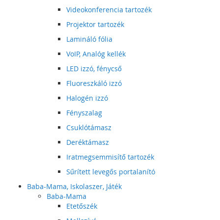
Videokonferencia tartozék
Projektor tartozék
Lamináló fólia
VoIP, Analóg kellék
LED izzó, fénycső
Fluoreszkáló izzó
Halogén izzó
Fényszalag
Csuklótámasz
Deréktámasz
Iratmegsemmisítő tartozék
Sűrített levegős portalanító
Baba-Mama, Iskolaszer, Játék
Baba-Mama
Etetőszék