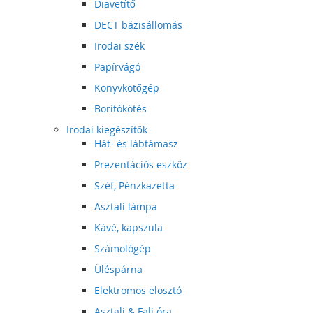
Diavetítő
DECT bázisállomás
Irodai szék
Papírvágó
Könyvkötőgép
Borítókötés
Irodai kiegészítők
Hát- és lábtámasz
Prezentációs eszköz
Széf, Pénzkazetta
Asztali lámpa
Kávé, kapszula
Számológép
Üléspárna
Elektromos elosztó
Asztali & Fali óra