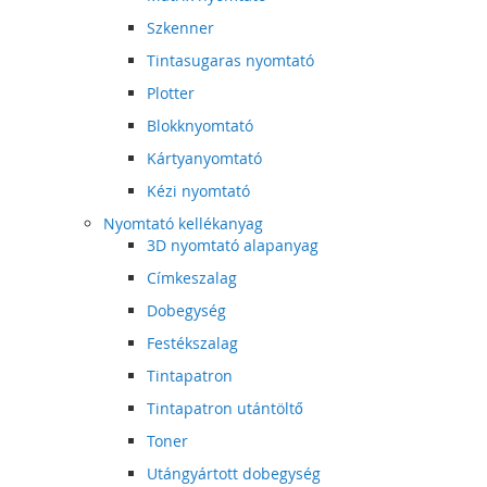
Szkenner
Tintasugaras nyomtató
Plotter
Blokknyomtató
Kártyanyomtató
Kézi nyomtató
Nyomtató kellékanyag
3D nyomtató alapanyag
Címkeszalag
Dobegység
Festékszalag
Tintapatron
Tintapatron utántöltő
Toner
Utángyártott dobegység