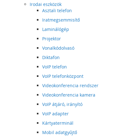
Irodai eszközök
Asztali telefon
Iratmegsemmisítő
Laminálógép
Projektor
Vonalkódolvasó
Diktafon
VoIP telefon
VoIP telefonközpont
Videokonferencia rendszer
Videokonferencia kamera
VoIP átjáró, irányító
VoIP adapter
Kártyaterminál
Mobil adatgyűjtő