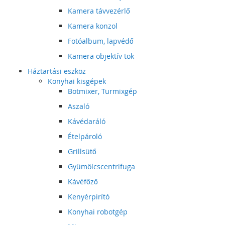
Kamera távvezérlő
Kamera konzol
Fotóalbum, lapvédő
Kamera objektív tok
Háztartási eszköz
Konyhai kisgépek
Botmixer, Turmixgép
Aszaló
Kávédaráló
Ételpároló
Grillsütő
Gyümölcscentrifuga
Kávéfőző
Kenyérpirító
Konyhai robotgép