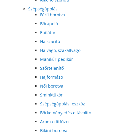
Szépségápolás
Férfi borotva
Bőrápoló
Epilátor
Hajszárító
Hajvágó, szakállvágó
Manikűr-pedikűr
Szőrtelenítő
Hajformázó
Női borotva
Sminktükör
Szépségápolási eszköz
Bőrkeményedés eltávolító
Aroma diffúzor
Bikini borotva