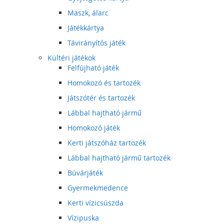
Maszk, álarc
Játékkártya
Távirányítós játék
Kültéri játékok
Felfújható játék
Homokozó és tartozék
Játszótér és tartozék
Lábbal hajtható jármű
Homokozó játék
Kerti játszóház tartozék
Lábbal hajtható jármű tartozék
Búvárjáték
Gyermekmedence
Kerti vízicsúszda
Vízipuska