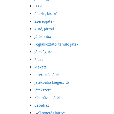
LEGO
Puzzle, kirakó
Szerepjáték
Autó, jármű
Játékbaba
Foglalkoztató, tanuló játék
Játékfigura
Plüss
Makett
Interaktív játék
Játékbaba kiegészítő
Játékszett
Kézműves játék
Babaház
Gyűjtögetős kártya