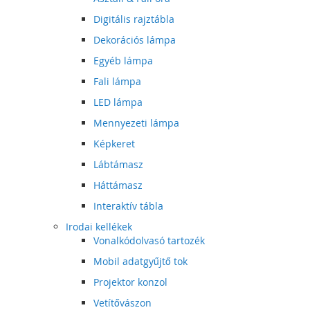
Digitális rajztábla
Dekorációs lámpa
Egyéb lámpa
Fali lámpa
LED lámpa
Mennyezeti lámpa
Képkeret
Lábtámasz
Háttámasz
Interaktív tábla
Irodai kellékek
Vonalkódolvasó tartozék
Mobil adatgyűjtő tok
Projektor konzol
Vetítővászon