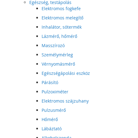
Egészség, testápolás
Elektromos fogkefe
Elektromos melegítő
Inhalátor, sótermék
Lázmérő, hőmérő
Masszírozó
Személymérleg
Vérnyomásmérő
Egészségápolási eszköz
Párásító
Pulzoximéter
Elektromos szájzuhany
Pulzusmérő
Hőmérő
Lábáztató
Alkoholszonda