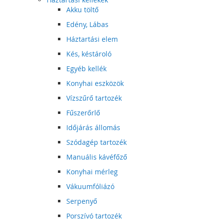
Akku töltő
Edény, Lábas
Háztartási elem
Kés, késtároló
Egyéb kellék
Konyhai eszközök
Vízszűrő tartozék
Fűszerőrlő
Időjárás állomás
Szódagép tartozék
Manuális kávéfőző
Konyhai mérleg
Vákuumfóliázó
Serpenyő
Porszívó tartozék