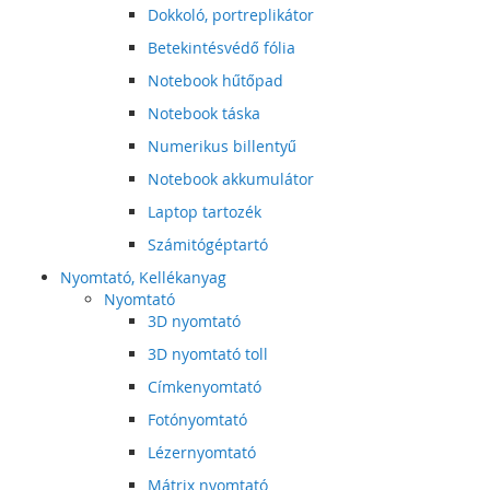
Dokkoló, portreplikátor
Betekintésvédő fólia
Notebook hűtőpad
Notebook táska
Numerikus billentyű
Notebook akkumulátor
Laptop tartozék
Számitógéptartó
Nyomtató, Kellékanyag
Nyomtató
3D nyomtató
3D nyomtató toll
Címkenyomtató
Fotónyomtató
Lézernyomtató
Mátrix nyomtató