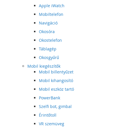
Apple iWatch
Mobiltelefon
Navigáció
Okosóra
Okostelefon
Táblagép
Okosgyűrű
Mobil kiegészítők
Mobil billentyűzet
Mobil kihangosító
Mobil eszköz tartó
PowerBank
Szelfi bot, gimbal
Érintőtoll
VR szemüveg