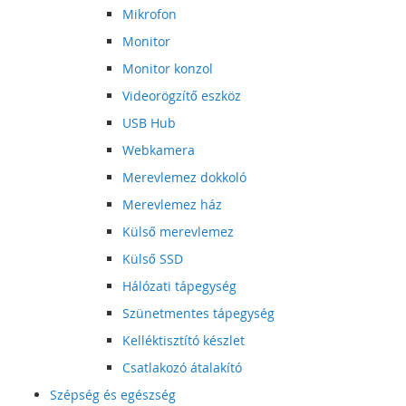
Mikrofon
Monitor
Monitor konzol
Videorögzítő eszköz
USB Hub
Webkamera
Merevlemez dokkoló
Merevlemez ház
Külső merevlemez
Külső SSD
Hálózati tápegység
Szünetmentes tápegység
Kelléktisztító készlet
Csatlakozó átalakító
Szépség és egészség