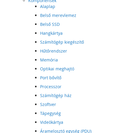
Komponensek
Alaplap
Belső merevlemez
Belső SSD
Hangkártya
Számítógép kiegészítő
Hűtőrendszer
Memória
Optikai meghajtó
Port bővítő
Processzor
Számítógép ház
Szoftver
Tápegység
Videókártya
Áramelosztó egység (PDU)