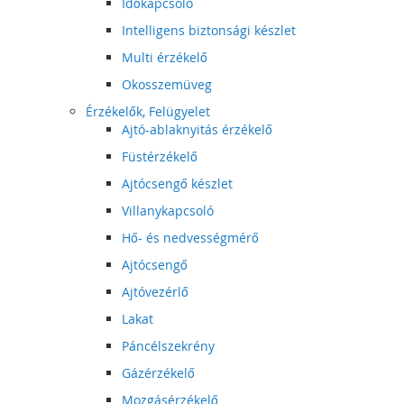
Időkapcsoló
Intelligens biztonsági készlet
Multi érzékelő
Okosszemüveg
Érzékelők, Felügyelet
Ajtó-ablaknyitás érzékelő
Füstérzékelő
Ajtócsengő készlet
Villanykapcsoló
Hő- és nedvességmérő
Ajtócsengő
Ajtóvezérlő
Lakat
Páncélszekrény
Gázérzékelő
Mozgásérzékelő