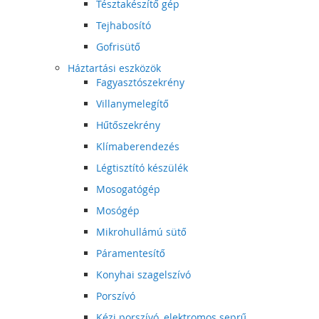
Tésztakészítő gép
Tejhabosító
Gofrisütő
Háztartási eszközök
Fagyasztószekrény
Villanymelegítő
Hűtőszekrény
Klímaberendezés
Légtisztító készülék
Mosogatógép
Mosógép
Mikrohullámú sütő
Páramentesítő
Konyhai szagelszívó
Porszívó
Kézi porszívó, elektromos seprű