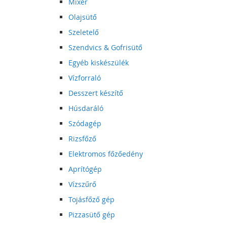
Mixer
Olajsütő
Szeletelő
Szendvics & Gofrisütő
Egyéb kiskészülék
Vízforraló
Desszert készítő
Húsdaráló
Szódagép
Rizsfőző
Elektromos főzőedény
Aprítógép
Vízszűrő
Tojásfőző gép
Pizzasütő gép