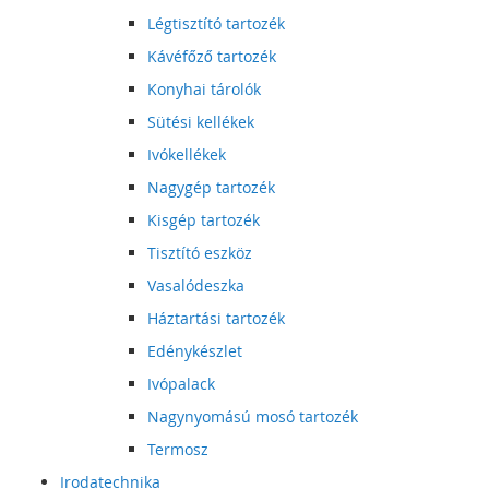
Légtisztító tartozék
Kávéfőző tartozék
Konyhai tárolók
Sütési kellékek
Ivókellékek
Nagygép tartozék
Kisgép tartozék
Tisztító eszköz
Vasalódeszka
Háztartási tartozék
Edénykészlet
Ivópalack
Nagynyomású mosó tartozék
Termosz
Irodatechnika