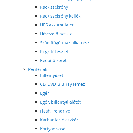
Rack szekrény
Rack szekrény kellék
UPS akkumulátor
Hővezető paszta
Számítógépház alkatrész
Rögzítőkészlet
Beépítő keret
Perifériák
Billentyűzet
CD, DVD, Blu-ray lemez
Egér
Egér, billentyű alátét
Flash, Pendrive
Karbantartó eszköz
Kártyaolvasó