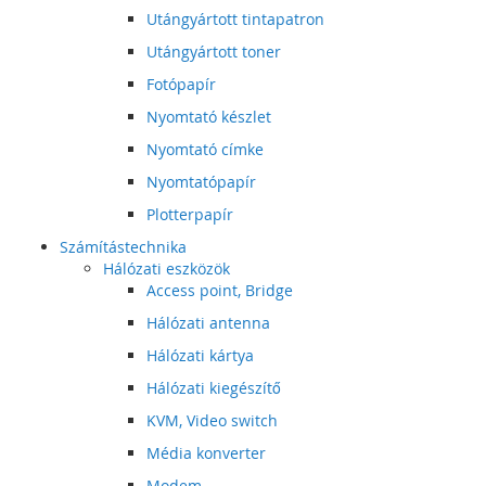
Utángyártott tintapatron
Utángyártott toner
Fotópapír
Nyomtató készlet
Nyomtató címke
Nyomtatópapír
Plotterpapír
Számítástechnika
Hálózati eszközök
Access point, Bridge
Hálózati antenna
Hálózati kártya
Hálózati kiegészítő
KVM, Video switch
Média konverter
Modem