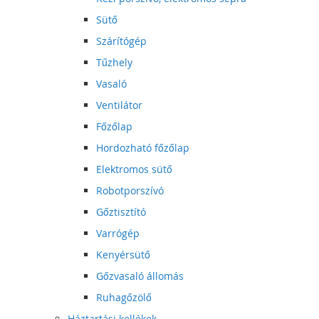
Sütő
Szárítógép
Tűzhely
Vasaló
Ventilátor
Főzőlap
Hordozható főzőlap
Elektromos sütő
Robotporszívó
Gőztisztító
Varrógép
Kenyérsütő
Gőzvasaló állomás
Ruhagőzölő
Háztartási kellékek