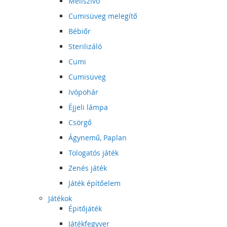
Mellszívó
Cumisüveg melegítő
Bébiőr
Sterilizáló
Cumi
Cumisüveg
Ivópohár
Éjjeli lámpa
Csörgő
Ágynemű, Paplan
Tologatós játék
Zenés játék
Játék építőelem
Játékok
Épitőjáték
Játékfegyver