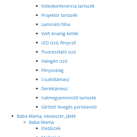
Videokonferencia tartozék
Projektor tartozék
Lamináló fólia
VoIP, Analóg kellék
LED izzó, fénycső
Fluoreszkáló izzó
Halogén izzó
Fényszalag
Csuklótámasz
Deréktámasz
Iratmegsemmisítő tartozék
Sűrített levegős portalanító
Baba-Mama, Iskolaszer, Játék
Baba-Mama
Etetőszék