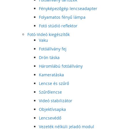
Fényképezőgép lencseadapter
Folyamatos fényű lámpa
Fotó stúdió reflektor
Fotó-Videó kiegészítők
Vaku
Fotóállvány fej
Drón táska
Háromlábú fotóállvány
Kameratáska
Lencse és szűrő
Szűrőlencse
Videó stabilizátor
Objektívsapka
Lencsevédő
Vezeték nélküli jeladó modul