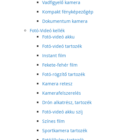
Vadfigyelő kamera
Kompakt fényképezőgép
Dokumentum kamera
Fotó-Videó kellék
Fotó-videó akku
Fotó-videó tartozék
Instant film
Fekete-fehér film
Fotó-rögzítő tartozék
Kamera retesz
Kamerafelszerelés
Drón alkatrész, tartozék
Fotó-videó akku szíj
Színes film
Sportkamera tartozék
Fotóállvány tartozék