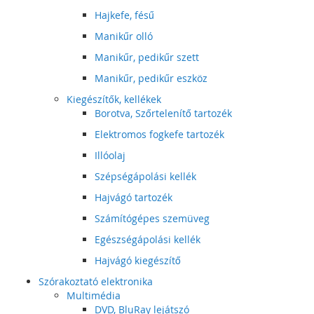
Hajkefe, fésű
Manikűr olló
Manikűr, pedikűr szett
Manikűr, pedikűr eszköz
Kiegészítők, kellékek
Borotva, Szőrtelenítő tartozék
Elektromos fogkefe tartozék
Illóolaj
Szépségápolási kellék
Hajvágó tartozék
Számítógépes szemüveg
Egészségápolási kellék
Hajvágó kiegészítő
Szórakoztató elektronika
Multimédia
DVD, BluRay lejátszó