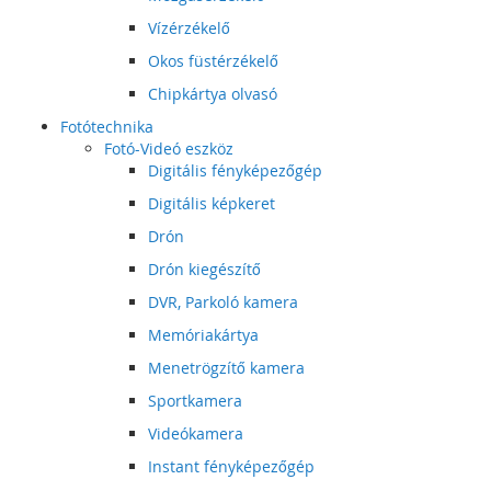
Vízérzékelő
Okos füstérzékelő
Chipkártya olvasó
Fotótechnika
Fotó-Videó eszköz
Digitális fényképezőgép
Digitális képkeret
Drón
Drón kiegészítő
DVR, Parkoló kamera
Memóriakártya
Menetrögzítő kamera
Sportkamera
Videókamera
Instant fényképezőgép