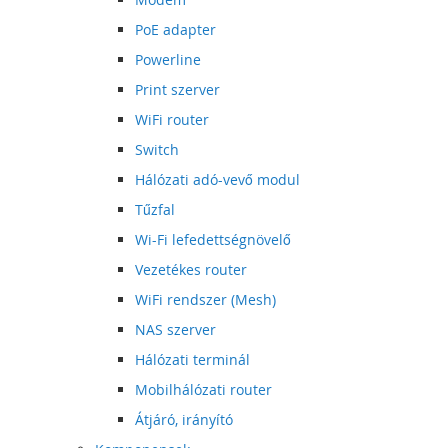
PoE adapter
Powerline
Print szerver
WiFi router
Switch
Hálózati adó-vevő modul
Tűzfal
Wi-Fi lefedettségnövelő
Vezetékes router
WiFi rendszer (Mesh)
NAS szerver
Hálózati terminál
Mobilhálózati router
Átjáró, irányító