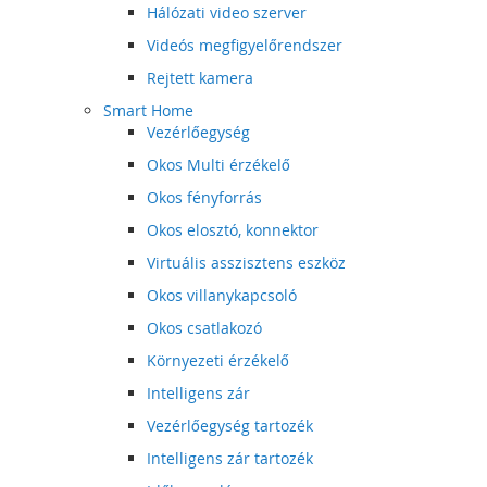
Hálózati video szerver
Videós megfigyelőrendszer
Rejtett kamera
Smart Home
Vezérlőegység
Okos Multi érzékelő
Okos fényforrás
Okos elosztó, konnektor
Virtuális asszisztens eszköz
Okos villanykapcsoló
Okos csatlakozó
Környezeti érzékelő
Intelligens zár
Vezérlőegység tartozék
Intelligens zár tartozék