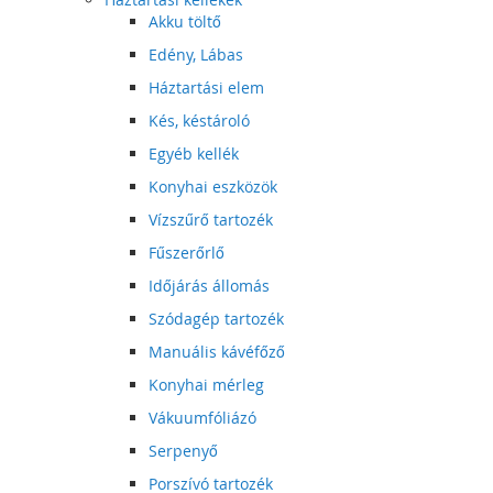
Akku töltő
Edény, Lábas
Háztartási elem
Kés, késtároló
Egyéb kellék
Konyhai eszközök
Vízszűrő tartozék
Fűszerőrlő
Időjárás állomás
Szódagép tartozék
Manuális kávéfőző
Konyhai mérleg
Vákuumfóliázó
Serpenyő
Porszívó tartozék