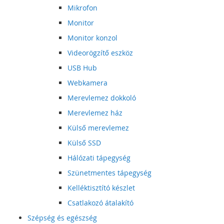
Mikrofon
Monitor
Monitor konzol
Videorögzítő eszköz
USB Hub
Webkamera
Merevlemez dokkoló
Merevlemez ház
Külső merevlemez
Külső SSD
Hálózati tápegység
Szünetmentes tápegység
Kelléktisztító készlet
Csatlakozó átalakító
Szépség és egészség