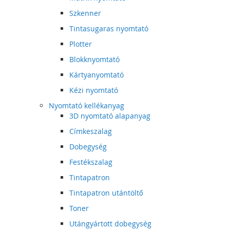
Szkenner
Tintasugaras nyomtató
Plotter
Blokknyomtató
Kártyanyomtató
Kézi nyomtató
Nyomtató kellékanyag
3D nyomtató alapanyag
Címkeszalag
Dobegység
Festékszalag
Tintapatron
Tintapatron utántöltő
Toner
Utángyártott dobegység