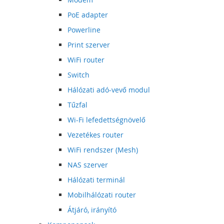
PoE adapter
Powerline
Print szerver
WiFi router
Switch
Hálózati adó-vevő modul
Tűzfal
Wi-Fi lefedettségnövelő
Vezetékes router
WiFi rendszer (Mesh)
NAS szerver
Hálózati terminál
Mobilhálózati router
Átjáró, irányító