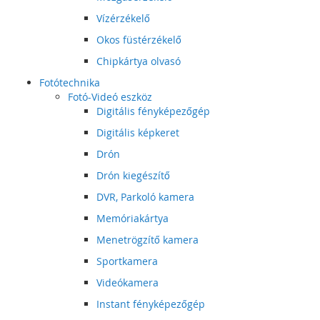
Vízérzékelő
Okos füstérzékelő
Chipkártya olvasó
Fotótechnika
Fotó-Videó eszköz
Digitális fényképezőgép
Digitális képkeret
Drón
Drón kiegészítő
DVR, Parkoló kamera
Memóriakártya
Menetrögzítő kamera
Sportkamera
Videókamera
Instant fényképezőgép