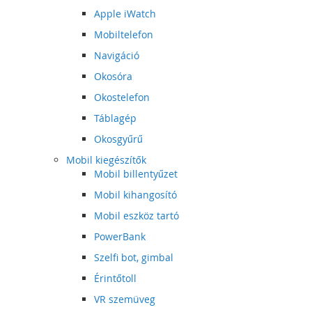
Apple iWatch
Mobiltelefon
Navigáció
Okosóra
Okostelefon
Táblagép
Okosgyűrű
Mobil kiegészítők
Mobil billentyűzet
Mobil kihangosító
Mobil eszköz tartó
PowerBank
Szelfi bot, gimbal
Érintőtoll
VR szemüveg