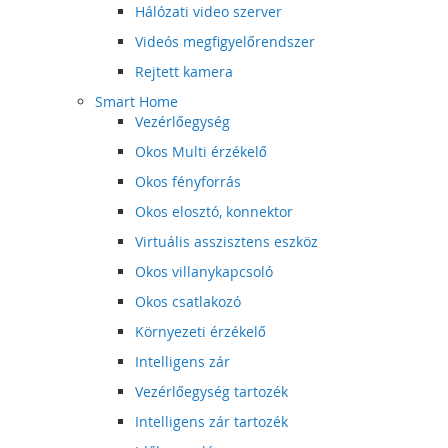
Hálózati video szerver
Videós megfigyelőrendszer
Rejtett kamera
Smart Home
Vezérlőegység
Okos Multi érzékelő
Okos fényforrás
Okos elosztó, konnektor
Virtuális asszisztens eszköz
Okos villanykapcsoló
Okos csatlakozó
Környezeti érzékelő
Intelligens zár
Vezérlőegység tartozék
Intelligens zár tartozék