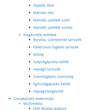
Hajkefe, fésű
Manikűr olló
Manikűr, pedikűr szett
Manikűr, pedikűr eszköz
Kiegészítők, kellékek
Borotva, Szőrtelenítő tartozék
Elektromos fogkefe tartozék
Illóolaj
Szépségápolási kellék
Hajvágó tartozék
Számítógépes szemüveg
Egészségápolási kellék
Hajvágó kiegészítő
Szórakoztató elektronika
Multimédia
DVD, BluRay lejátszó