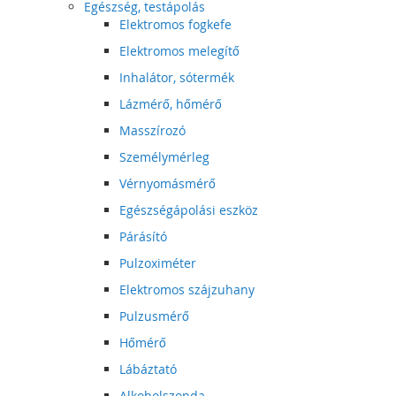
Egészség, testápolás
Elektromos fogkefe
Elektromos melegítő
Inhalátor, sótermék
Lázmérő, hőmérő
Masszírozó
Személymérleg
Vérnyomásmérő
Egészségápolási eszköz
Párásító
Pulzoximéter
Elektromos szájzuhany
Pulzusmérő
Hőmérő
Lábáztató
Alkoholszonda