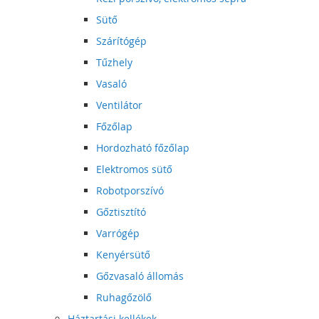
Sütő
Szárítógép
Tűzhely
Vasaló
Ventilátor
Főzőlap
Hordozható főzőlap
Elektromos sütő
Robotporszívó
Gőztisztító
Varrógép
Kenyérsütő
Gőzvasaló állomás
Ruhagőzölő
Háztartási kellékek