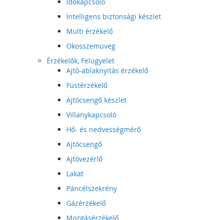
Időkapcsoló
Intelligens biztonsági készlet
Multi érzékelő
Okosszemüveg
Érzékelők, Felügyelet
Ajtó-ablaknyitás érzékelő
Füstérzékelő
Ajtócsengő készlet
Villanykapcsoló
Hő- és nedvességmérő
Ajtócsengő
Ajtóvezérlő
Lakat
Páncélszekrény
Gázérzékelő
Mozgásérzékelő