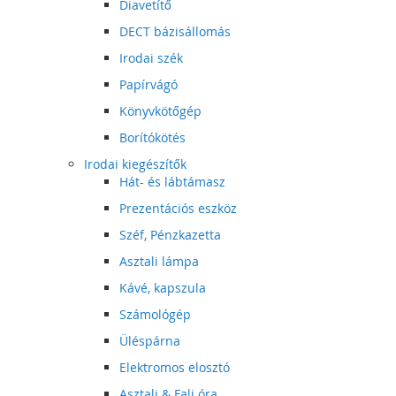
Diavetítő
DECT bázisállomás
Irodai szék
Papírvágó
Könyvkötőgép
Borítókötés
Irodai kiegészítők
Hát- és lábtámasz
Prezentációs eszköz
Széf, Pénzkazetta
Asztali lámpa
Kávé, kapszula
Számológép
Üléspárna
Elektromos elosztó
Asztali & Fali óra