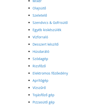
Mixer
Olajsütő
Szeletelő
Szendvics & Gofrisütő
Egyéb kiskészülék
Vízforraló
Desszert készítő
Húsdaráló
Szódagép
Rizsfőző
Elektromos főzőedény
Aprítógép
Vízszűrő
Tojásfőző gép
Pizzasütő gép