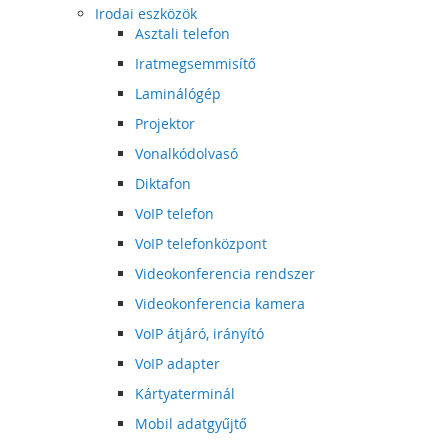
Irodai eszközök
Asztali telefon
Iratmegsemmisítő
Laminálógép
Projektor
Vonalkódolvasó
Diktafon
VoIP telefon
VoIP telefonközpont
Videokonferencia rendszer
Videokonferencia kamera
VoIP átjáró, irányító
VoIP adapter
Kártyaterminál
Mobil adatgyűjtő