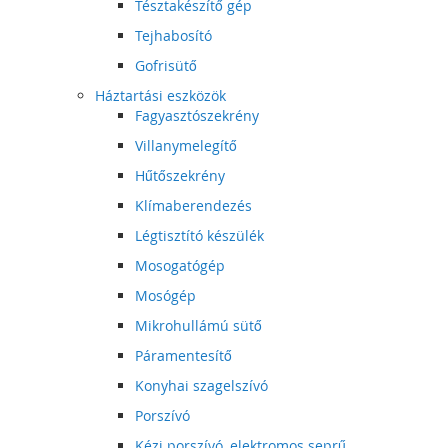
Tésztakészítő gép
Tejhabosító
Gofrisütő
Háztartási eszközök
Fagyasztószekrény
Villanymelegítő
Hűtőszekrény
Klímaberendezés
Légtisztító készülék
Mosogatógép
Mosógép
Mikrohullámú sütő
Páramentesítő
Konyhai szagelszívó
Porszívó
Kézi porszívó, elektromos seprű