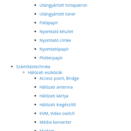
Utángyártott tintapatron
Utángyártott toner
Fotópapír
Nyomtató készlet
Nyomtató címke
Nyomtatópapír
Plotterpapír
Számítástechnika
Hálózati eszközök
Access point, Bridge
Hálózati antenna
Hálózati kártya
Hálózati kiegészítő
KVM, Video switch
Média konverter
Modem