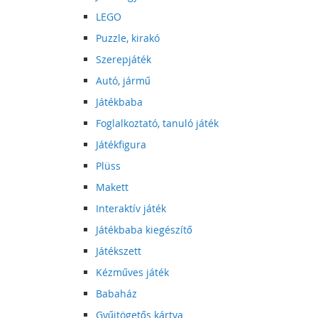
LEGO
Puzzle, kirakó
Szerepjáték
Autó, jármű
Játékbaba
Foglalkoztató, tanuló játék
Játékfigura
Plüss
Makett
Interaktív játék
Játékbaba kiegészítő
Játékszett
Kézműves játék
Babaház
Gyűjtögetős kártya