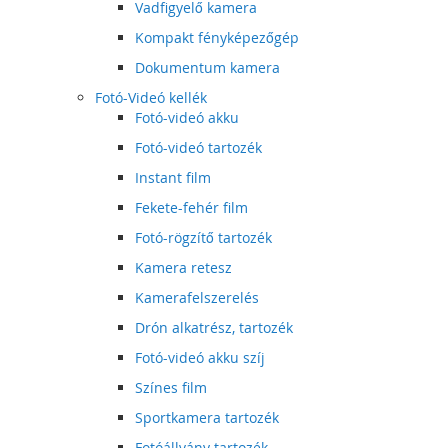
Vadfigyelő kamera
Kompakt fényképezőgép
Dokumentum kamera
Fotó-Videó kellék
Fotó-videó akku
Fotó-videó tartozék
Instant film
Fekete-fehér film
Fotó-rögzítő tartozék
Kamera retesz
Kamerafelszerelés
Drón alkatrész, tartozék
Fotó-videó akku szíj
Színes film
Sportkamera tartozék
Fotóállvány tartozék