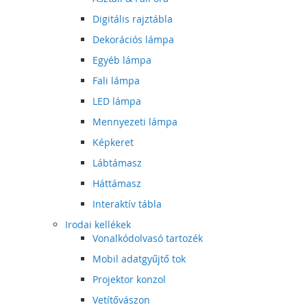
Digitális rajztábla
Dekorációs lámpa
Egyéb lámpa
Fali lámpa
LED lámpa
Mennyezeti lámpa
Képkeret
Lábtámasz
Háttámasz
Interaktív tábla
Irodai kellékek
Vonalkódolvasó tartozék
Mobil adatgyűjtő tok
Projektor konzol
Vetítővászon