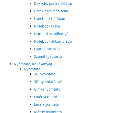
Dokkoló, portreplikátor
Betekintésvédő fólia
Notebook hűtőpad
Notebook táska
Numerikus billentyű
Notebook akkumulátor
Laptop tartozék
Számitógéptartó
Nyomtató, Kellékanyag
Nyomtató
3D nyomtató
3D nyomtató toll
Címkenyomtató
Fotónyomtató
Lézernyomtató
Mátrix nyomtató