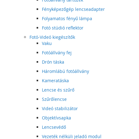
Fényképezőgép lencseadapter
Folyamatos fényű lámpa
Fotó stúdió reflektor
Fotó-Videó kiegészítők
Vaku
Fotóállvány fej
Drón táska
Háromlábú fotóállvány
Kameratáska
Lencse és szűrő
Szűrőlencse
Videó stabilizátor
Objektívsapka
Lencsevédő
Vezeték nélküli jeladó modul