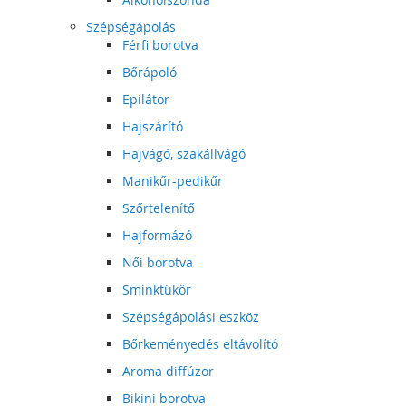
Szépségápolás
Férfi borotva
Bőrápoló
Epilátor
Hajszárító
Hajvágó, szakállvágó
Manikűr-pedikűr
Szőrtelenítő
Hajformázó
Női borotva
Sminktükör
Szépségápolási eszköz
Bőrkeményedés eltávolító
Aroma diffúzor
Bikini borotva