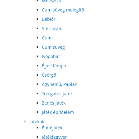
Mellszívó
Cumisüveg melegítő
Bébiőr
Sterilizáló
Cumi
Cumisüveg
Ivópohár
Éjjeli lámpa
Csörgő
Ágynemű, Paplan
Tologatós játék
Zenés játék
Játék építőelem
Játékok
Épitőjáték
Játékfegyver