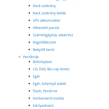
Rack szekrény
Rack szekrény kellék
UPS akkumulátor
Hővezető paszta
Számítógépház alkatrész
Rögzítőkészlet
Beépítő keret
Perifériák
Billentyűzet
CD, DVD, Blu-ray lemez
Egér
Egér, billentyű alátét
Flash, Pendrive
Karbantartó eszköz
Kártyaolvasó