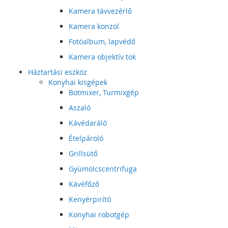
Kamera távvezérlő
Kamera konzol
Fotóalbum, lapvédő
Kamera objektív tok
Háztartási eszköz
Konyhai kisgépek
Botmixer, Turmixgép
Aszaló
Kávédaráló
Ételpároló
Grillsütő
Gyümölcscentrifuga
Kávéfőző
Kenyérpirító
Konyhai robotgép