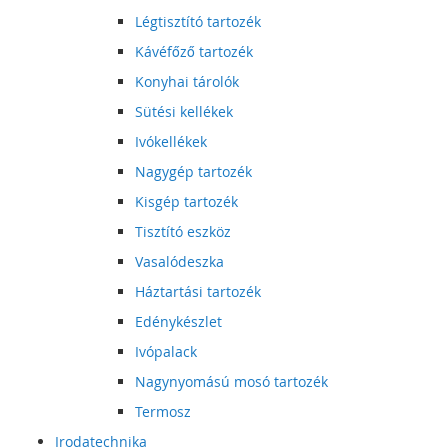
Légtisztító tartozék
Kávéfőző tartozék
Konyhai tárolók
Sütési kellékek
Ivókellékek
Nagygép tartozék
Kisgép tartozék
Tisztító eszköz
Vasalódeszka
Háztartási tartozék
Edénykészlet
Ivópalack
Nagynyomású mosó tartozék
Termosz
Irodatechnika