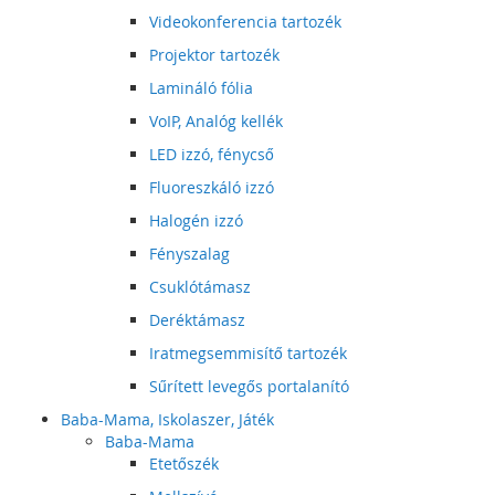
Videokonferencia tartozék
Projektor tartozék
Lamináló fólia
VoIP, Analóg kellék
LED izzó, fénycső
Fluoreszkáló izzó
Halogén izzó
Fényszalag
Csuklótámasz
Deréktámasz
Iratmegsemmisítő tartozék
Sűrített levegős portalanító
Baba-Mama, Iskolaszer, Játék
Baba-Mama
Etetőszék