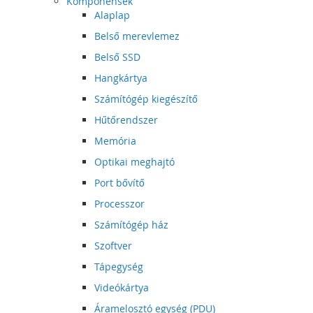
Komponensek
Alaplap
Belső merevlemez
Belső SSD
Hangkártya
Számítógép kiegészítő
Hűtőrendszer
Memória
Optikai meghajtó
Port bővítő
Processzor
Számítógép ház
Szoftver
Tápegység
Videókártya
Áramelosztó egység (PDU)