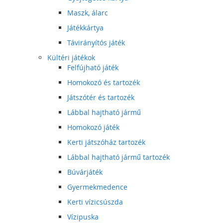
Maszk, álarc
Játékkártya
Távirányítós játék
Kültéri játékok
Felfújható játék
Homokozó és tartozék
Játszótér és tartozék
Lábbal hajtható jármű
Homokozó játék
Kerti játszóház tartozék
Lábbal hajtható jármű tartozék
Búvárjáték
Gyermekmedence
Kerti vízicsúszda
Vízipuska