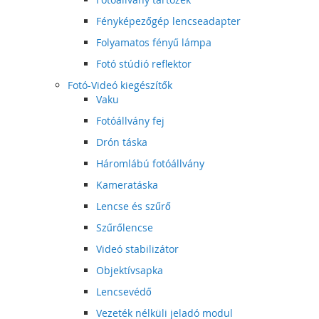
Fényképezőgép lencseadapter
Folyamatos fényű lámpa
Fotó stúdió reflektor
Fotó-Videó kiegészítők
Vaku
Fotóállvány fej
Drón táska
Háromlábú fotóállvány
Kameratáska
Lencse és szűrő
Szűrőlencse
Videó stabilizátor
Objektívsapka
Lencsevédő
Vezeték nélküli jeladó modul