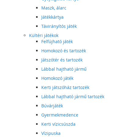
Maszk, álarc
Játékkártya
Távirányítós játék
Kültéri játékok
Felfújható játék
Homokozó és tartozék
Játszótér és tartozék
Lábbal hajtható jármű
Homokozó játék
Kerti játszóház tartozék
Lábbal hajtható jármű tartozék
Búvárjáték
Gyermekmedence
Kerti vízicsúszda
Vízipuska