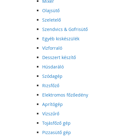
Mixer
Olajsütő
Szeletelő
Szendvics & Gofrisütő
Egyéb kiskészülék
Vízforraló
Desszert készítő
Húsdaráló
Szódagép
Rizsfőző
Elektromos főzőedény
Aprítógép
Vízszűrő
Tojásfőző gép
Pizzasütő gép