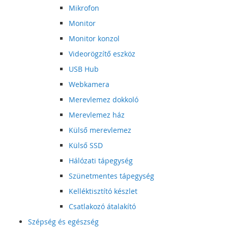
Mikrofon
Monitor
Monitor konzol
Videorögzítő eszköz
USB Hub
Webkamera
Merevlemez dokkoló
Merevlemez ház
Külső merevlemez
Külső SSD
Hálózati tápegység
Szünetmentes tápegység
Kelléktisztító készlet
Csatlakozó átalakító
Szépség és egészség