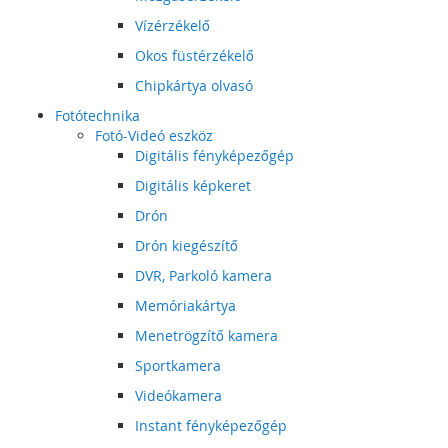
Vízérzékelő
Okos füstérzékelő
Chipkártya olvasó
Fotótechnika
Fotó-Videó eszköz
Digitális fényképezőgép
Digitális képkeret
Drón
Drón kiegészítő
DVR, Parkoló kamera
Memóriakártya
Menetrögzítő kamera
Sportkamera
Videókamera
Instant fényképezőgép