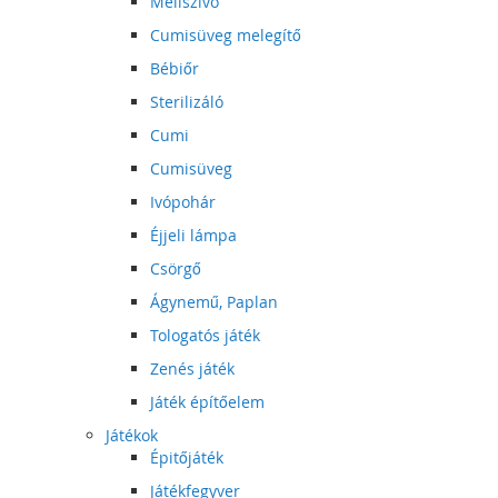
Mellszívó
Cumisüveg melegítő
Bébiőr
Sterilizáló
Cumi
Cumisüveg
Ivópohár
Éjjeli lámpa
Csörgő
Ágynemű, Paplan
Tologatós játék
Zenés játék
Játék építőelem
Játékok
Épitőjáték
Játékfegyver