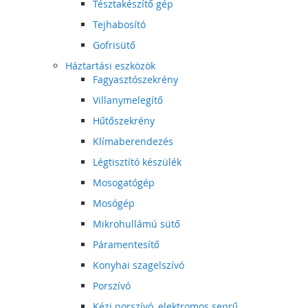
Tésztakészítő gép
Tejhabosító
Gofrisütő
Háztartási eszközök
Fagyasztószekrény
Villanymelegítő
Hűtőszekrény
Klímaberendezés
Légtisztító készülék
Mosogatógép
Mosógép
Mikrohullámú sütő
Páramentesítő
Konyhai szagelszívó
Porszívó
Kézi porszívó, elektromos seprű