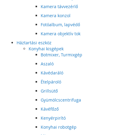
Kamera távvezérlő
Kamera konzol
Fotóalbum, lapvédő
Kamera objektív tok
Háztartási eszköz
Konyhai kisgépek
Botmixer, Turmixgép
Aszaló
Kávédaráló
Ételpároló
Grillsütő
Gyümölcscentrifuga
Kávéfőző
Kenyérpirító
Konyhai robotgép