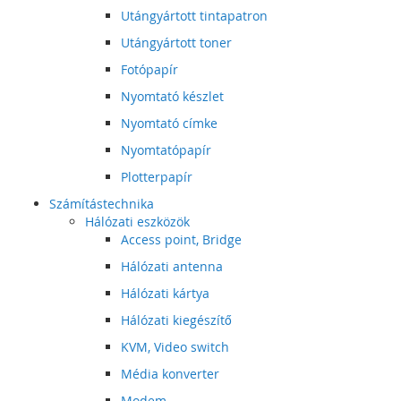
Utángyártott tintapatron
Utángyártott toner
Fotópapír
Nyomtató készlet
Nyomtató címke
Nyomtatópapír
Plotterpapír
Számítástechnika
Hálózati eszközök
Access point, Bridge
Hálózati antenna
Hálózati kártya
Hálózati kiegészítő
KVM, Video switch
Média konverter
Modem