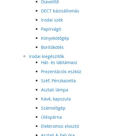
Diavetítő
DECT bázisállomás
Irodai szék
Papírvágó
Könyvkötőgép
Borítókötés
Irodai kiegészítők
Hát- és lábtámasz
Prezentációs eszköz
Széf, Pénzkazetta
Asztali lámpa
Kávé, kapszula
Számológép
Üléspárna
Elektromos elosztó
Asztali & Fali óra