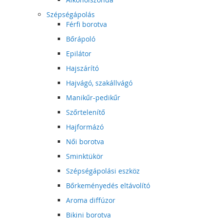
Szépségápolás
Férfi borotva
Bőrápoló
Epilátor
Hajszárító
Hajvágó, szakállvágó
Manikűr-pedikűr
Szőrtelenítő
Hajformázó
Női borotva
Sminktükör
Szépségápolási eszköz
Bőrkeményedés eltávolító
Aroma diffúzor
Bikini borotva