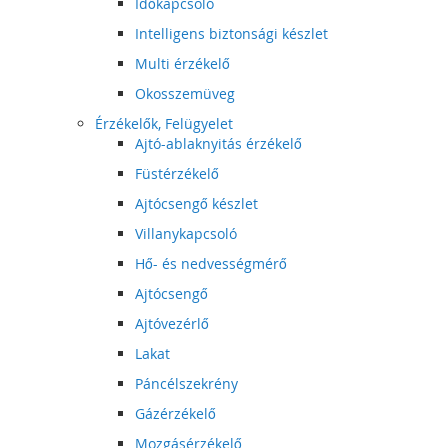
Időkapcsoló
Intelligens biztonsági készlet
Multi érzékelő
Okosszemüveg
Érzékelők, Felügyelet
Ajtó-ablaknyitás érzékelő
Füstérzékelő
Ajtócsengő készlet
Villanykapcsoló
Hő- és nedvességmérő
Ajtócsengő
Ajtóvezérlő
Lakat
Páncélszekrény
Gázérzékelő
Mozgásérzékelő