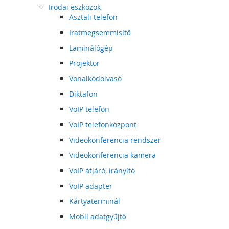
Irodai eszközök
Asztali telefon
Iratmegsemmisítő
Laminálógép
Projektor
Vonalkódolvasó
Diktafon
VoIP telefon
VoIP telefonközpont
Videokonferencia rendszer
Videokonferencia kamera
VoIP átjáró, irányító
VoIP adapter
Kártyaterminál
Mobil adatgyűjtő