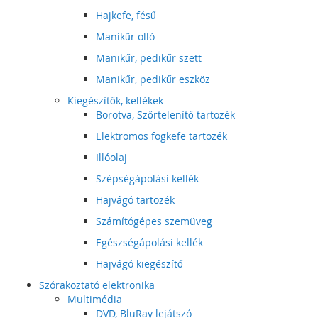
Hajkefe, fésű
Manikűr olló
Manikűr, pedikűr szett
Manikűr, pedikűr eszköz
Kiegészítők, kellékek
Borotva, Szőrtelenítő tartozék
Elektromos fogkefe tartozék
Illóolaj
Szépségápolási kellék
Hajvágó tartozék
Számítógépes szemüveg
Egészségápolási kellék
Hajvágó kiegészítő
Szórakoztató elektronika
Multimédia
DVD, BluRay lejátszó