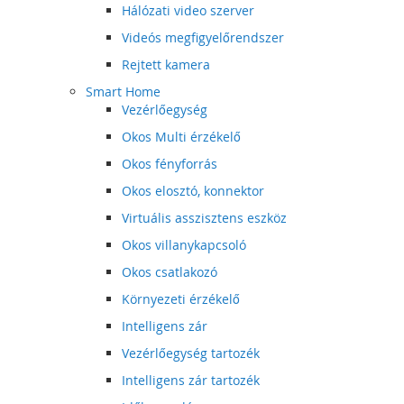
Hálózati video szerver
Videós megfigyelőrendszer
Rejtett kamera
Smart Home
Vezérlőegység
Okos Multi érzékelő
Okos fényforrás
Okos elosztó, konnektor
Virtuális asszisztens eszköz
Okos villanykapcsoló
Okos csatlakozó
Környezeti érzékelő
Intelligens zár
Vezérlőegység tartozék
Intelligens zár tartozék