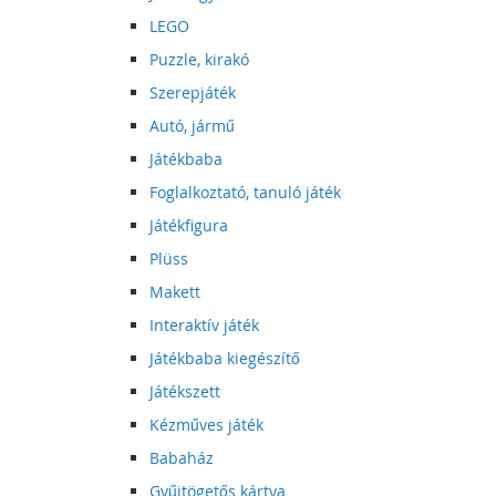
LEGO
Puzzle, kirakó
Szerepjáték
Autó, jármű
Játékbaba
Foglalkoztató, tanuló játék
Játékfigura
Plüss
Makett
Interaktív játék
Játékbaba kiegészítő
Játékszett
Kézműves játék
Babaház
Gyűjtögetős kártya