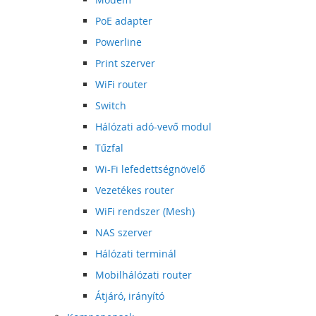
PoE adapter
Powerline
Print szerver
WiFi router
Switch
Hálózati adó-vevő modul
Tűzfal
Wi-Fi lefedettségnövelő
Vezetékes router
WiFi rendszer (Mesh)
NAS szerver
Hálózati terminál
Mobilhálózati router
Átjáró, irányító