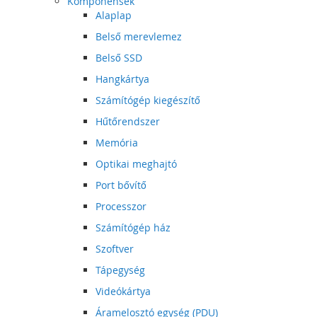
Komponensek
Alaplap
Belső merevlemez
Belső SSD
Hangkártya
Számítógép kiegészítő
Hűtőrendszer
Memória
Optikai meghajtó
Port bővítő
Processzor
Számítógép ház
Szoftver
Tápegység
Videókártya
Áramelosztó egység (PDU)