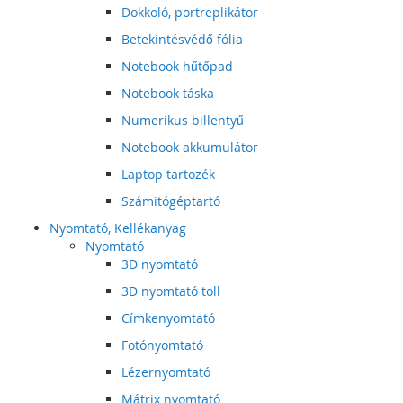
Dokkoló, portreplikátor
Betekintésvédő fólia
Notebook hűtőpad
Notebook táska
Numerikus billentyű
Notebook akkumulátor
Laptop tartozék
Számitógéptartó
Nyomtató, Kellékanyag
Nyomtató
3D nyomtató
3D nyomtató toll
Címkenyomtató
Fotónyomtató
Lézernyomtató
Mátrix nyomtató