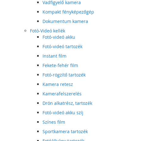
Vadfigyelő kamera
Kompakt fényképezőgép
Dokumentum kamera
Fotó-Videó kellék
Fotó-videó akku
Fotó-videó tartozék
Instant film
Fekete-fehér film
Fotó-rögzítő tartozék
Kamera retesz
Kamerafelszerelés
Drón alkatrész, tartozék
Fotó-videó akku szíj
Színes film
Sportkamera tartozék
Fotóállvány tartozék