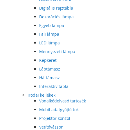
Digitális rajztábla
Dekorációs lámpa
Egyéb lámpa
Fali lámpa
LED lámpa
Mennyezeti lámpa
Képkeret
Lábtámasz
Háttámasz
Interaktív tábla
Irodai kellékek
Vonalkódolvasó tartozék
Mobil adatgyűjtő tok
Projektor konzol
Vetítővászon