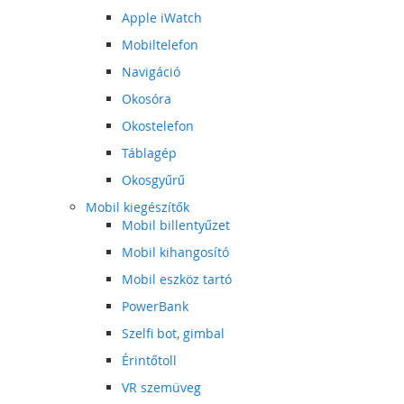
Apple iWatch
Mobiltelefon
Navigáció
Okosóra
Okostelefon
Táblagép
Okosgyűrű
Mobil kiegészítők
Mobil billentyűzet
Mobil kihangosító
Mobil eszköz tartó
PowerBank
Szelfi bot, gimbal
Érintőtoll
VR szemüveg