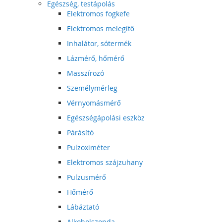
Egészség, testápolás
Elektromos fogkefe
Elektromos melegítő
Inhalátor, sótermék
Lázmérő, hőmérő
Masszírozó
Személymérleg
Vérnyomásmérő
Egészségápolási eszköz
Párásító
Pulzoximéter
Elektromos szájzuhany
Pulzusmérő
Hőmérő
Lábáztató
Alkoholszonda