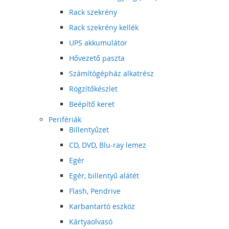
Rack szekrény
Rack szekrény kellék
UPS akkumulátor
Hővezető paszta
Számítógépház alkatrész
Rögzítőkészlet
Beépítő keret
Perifériák
Billentyűzet
CD, DVD, Blu-ray lemez
Egér
Egér, billentyű alátét
Flash, Pendrive
Karbantartó eszköz
Kártyaolvasó