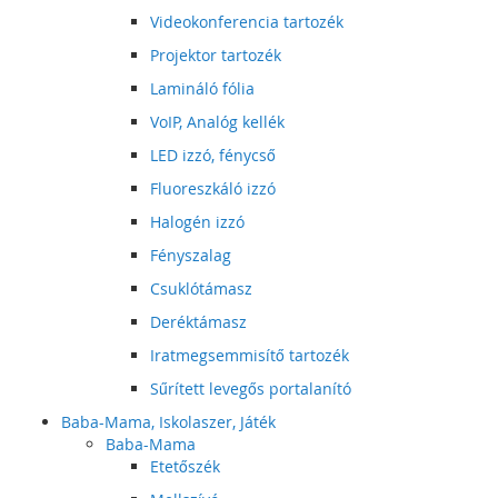
Videokonferencia tartozék
Projektor tartozék
Lamináló fólia
VoIP, Analóg kellék
LED izzó, fénycső
Fluoreszkáló izzó
Halogén izzó
Fényszalag
Csuklótámasz
Deréktámasz
Iratmegsemmisítő tartozék
Sűrített levegős portalanító
Baba-Mama, Iskolaszer, Játék
Baba-Mama
Etetőszék