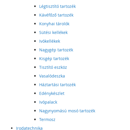
Légtisztító tartozék
Kávéfőző tartozék
Konyhai tárolók
Sütési kellékek
Ivókellékek
Nagygép tartozék
Kisgép tartozék
Tisztító eszköz
Vasalódeszka
Háztartási tartozék
Edénykészlet
Ivópalack
Nagynyomású mosó tartozék
Termosz
Irodatechnika