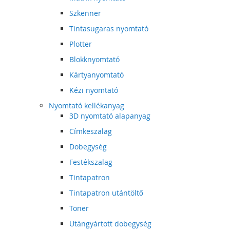
Szkenner
Tintasugaras nyomtató
Plotter
Blokknyomtató
Kártyanyomtató
Kézi nyomtató
Nyomtató kellékanyag
3D nyomtató alapanyag
Címkeszalag
Dobegység
Festékszalag
Tintapatron
Tintapatron utántöltő
Toner
Utángyártott dobegység