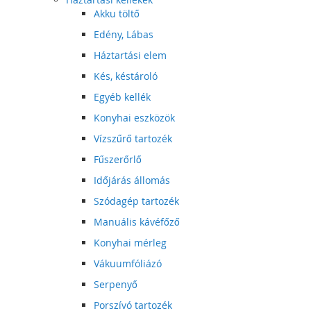
Akku töltő
Edény, Lábas
Háztartási elem
Kés, késtároló
Egyéb kellék
Konyhai eszközök
Vízszűrő tartozék
Fűszerőrlő
Időjárás állomás
Szódagép tartozék
Manuális kávéfőző
Konyhai mérleg
Vákuumfóliázó
Serpenyő
Porszívó tartozék