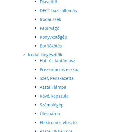
Diavetítő
DECT bázisállomás
Irodai szék
Papírvágó
Könyvkötőgép
Borítókötés
Irodai kiegészítők
Hát- és lábtámasz
Prezentációs eszköz
Széf, Pénzkazetta
Asztali lámpa
Kávé, kapszula
Számológép
Üléspárna
Elektromos elosztó
Asztali & Fali óra