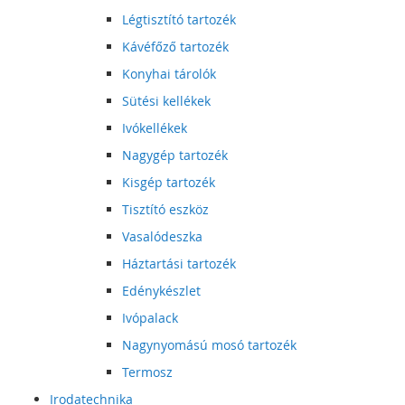
Légtisztító tartozék
Kávéfőző tartozék
Konyhai tárolók
Sütési kellékek
Ivókellékek
Nagygép tartozék
Kisgép tartozék
Tisztító eszköz
Vasalódeszka
Háztartási tartozék
Edénykészlet
Ivópalack
Nagynyomású mosó tartozék
Termosz
Irodatechnika