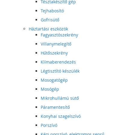
Tésztakészítő gép
Tejhabosító
Gofrisütő
Háztartási eszközök
Fagyasztószekrény
Villanymelegítő
Hűtőszekrény
Klímaberendezés
Légtisztító készülék
Mosogatógép
Mosógép
Mikrohullámú sütő
Páramentesítő
Konyhai szagelszívó
Porszívó
Kézi porszívó, elektromos seprű