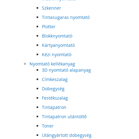
Szkenner
Tintasugaras nyomtató
Plotter
Blokknyomtató
Kártyanyomtató
Kézi nyomtató
Nyomtató kellékanyag
3D nyomtató alapanyag
Címkeszalag
Dobegység
Festékszalag
Tintapatron
Tintapatron utántöltő
Toner
Utángyártott dobegység