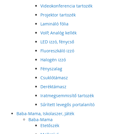
Videokonferencia tartozék
Projektor tartozék
Lamináló fólia
VoIP, Analóg kellék
LED izzó, fénycső
Fluoreszkáló izzó
Halogén izzó
Fényszalag
Csuklótámasz
Deréktámasz
Iratmegsemmisítő tartozék
Sűrített levegős portalanító
Baba-Mama, Iskolaszer, Játék
Baba-Mama
Etetőszék