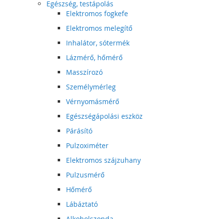
Egészség, testápolás
Elektromos fogkefe
Elektromos melegítő
Inhalátor, sótermék
Lázmérő, hőmérő
Masszírozó
Személymérleg
Vérnyomásmérő
Egészségápolási eszköz
Párásító
Pulzoximéter
Elektromos szájzuhany
Pulzusmérő
Hőmérő
Lábáztató
Alkoholszonda