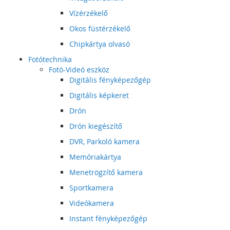
Vízérzékelő
Okos füstérzékelő
Chipkártya olvasó
Fotótechnika
Fotó-Videó eszköz
Digitális fényképezőgép
Digitális képkeret
Drón
Drón kiegészítő
DVR, Parkoló kamera
Memóriakártya
Menetrögzítő kamera
Sportkamera
Videókamera
Instant fényképezőgép