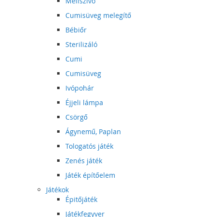
Mellszívó
Cumisüveg melegítő
Bébiőr
Sterilizáló
Cumi
Cumisüveg
Ivópohár
Éjjeli lámpa
Csörgő
Ágynemű, Paplan
Tologatós játék
Zenés játék
Játék építőelem
Játékok
Épitőjáték
Játékfegyver