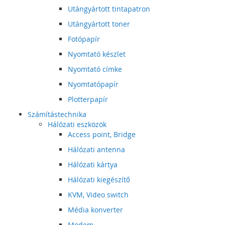
Utángyártott tintapatron
Utángyártott toner
Fotópapír
Nyomtató készlet
Nyomtató címke
Nyomtatópapír
Plotterpapír
Számítástechnika
Hálózati eszközök
Access point, Bridge
Hálózati antenna
Hálózati kártya
Hálózati kiegészítő
KVM, Video switch
Média konverter
Modem