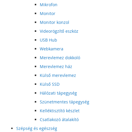
Mikrofon
Monitor
Monitor konzol
Videorögzítő eszköz
USB Hub
Webkamera
Merevlemez dokkoló
Merevlemez ház
Külső merevlemez
Külső SSD
Hálózati tápegység
Szünetmentes tápegység
Kelléktisztító készlet
Csatlakozó átalakító
Szépség és egészség