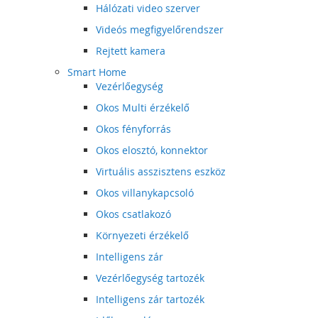
Hálózati video szerver
Videós megfigyelőrendszer
Rejtett kamera
Smart Home
Vezérlőegység
Okos Multi érzékelő
Okos fényforrás
Okos elosztó, konnektor
Virtuális asszisztens eszköz
Okos villanykapcsoló
Okos csatlakozó
Környezeti érzékelő
Intelligens zár
Vezérlőegység tartozék
Intelligens zár tartozék