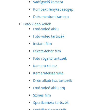
Vadfigyelő kamera
Kompakt fényképezőgép
Dokumentum kamera
Fotó-Videó kellék
Fotó-videó akku
Fotó-videó tartozék
Instant film
Fekete-fehér film
Fotó-rögzítő tartozék
Kamera retesz
Kamerafelszerelés
Drón alkatrész, tartozék
Fotó-videó akku szíj
Színes film
Sportkamera tartozék
Fotóállvány tartozék