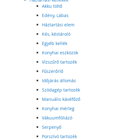
Akku töltő
Edény, Lábas
Háztartási elem
Kés, késtároló
Egyéb kellék
Konyhai eszközök
Vízszűrő tartozék
Fűszerőrlő
Időjárás állomás
Szódagép tartozék
Manuális kávéfőző
Konyhai mérleg
Vákuumfóliázó
Serpenyő
Porszívó tartozék