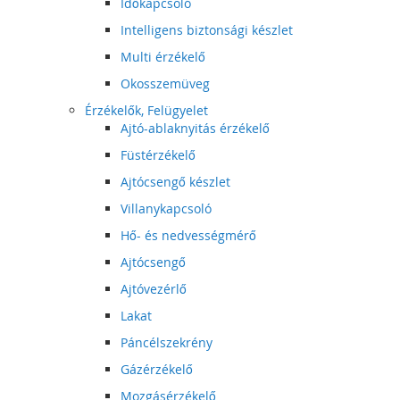
Időkapcsoló
Intelligens biztonsági készlet
Multi érzékelő
Okosszemüveg
Érzékelők, Felügyelet
Ajtó-ablaknyitás érzékelő
Füstérzékelő
Ajtócsengő készlet
Villanykapcsoló
Hő- és nedvességmérő
Ajtócsengő
Ajtóvezérlő
Lakat
Páncélszekrény
Gázérzékelő
Mozgásérzékelő