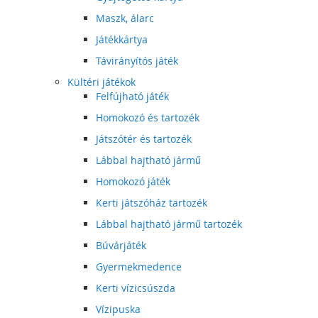
Maszk, álarc
Játékkártya
Távirányítós játék
Kültéri játékok
Felfújható játék
Homokozó és tartozék
Játszótér és tartozék
Lábbal hajtható jármű
Homokozó játék
Kerti játszóház tartozék
Lábbal hajtható jármű tartozék
Búvárjáték
Gyermekmedence
Kerti vízicsúszda
Vízipuska