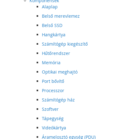
Komponensek
Alaplap
Belső merevlemez
Belső SSD
Hangkártya
Számítógép kiegészítő
Hűtőrendszer
Memória
Optikai meghajtó
Port bővítő
Processzor
Számítógép ház
Szoftver
Tápegység
Videókártya
Áramelosztó egység (PDU)