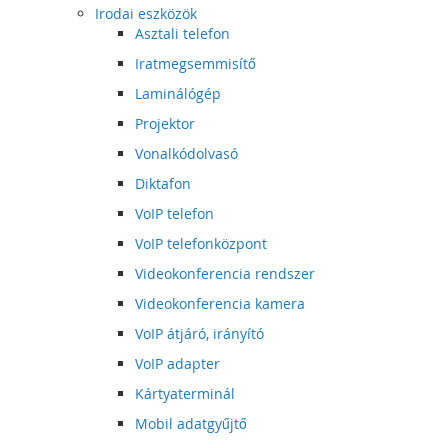
Irodai eszközök
Asztali telefon
Iratmegsemmisítő
Laminálógép
Projektor
Vonalkódolvasó
Diktafon
VoIP telefon
VoIP telefonközpont
Videokonferencia rendszer
Videokonferencia kamera
VoIP átjáró, irányító
VoIP adapter
Kártyaterminál
Mobil adatgyűjtő