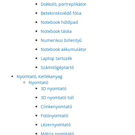
Dokkoló, portreplikátor
Betekintésvédő fólia
Notebook hűtőpad
Notebook táska
Numerikus billentyű
Notebook akkumulátor
Laptop tartozék
Számitógéptartó
Nyomtató, Kellékanyag
Nyomtató
3D nyomtató
3D nyomtató toll
Címkenyomtató
Fotónyomtató
Lézernyomtató
Mátrix nyomtató