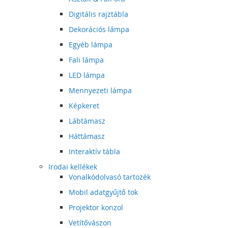
Digitális rajztábla
Dekorációs lámpa
Egyéb lámpa
Fali lámpa
LED lámpa
Mennyezeti lámpa
Képkeret
Lábtámasz
Háttámasz
Interaktív tábla
Irodai kellékek
Vonalkódolvasó tartozék
Mobil adatgyűjtő tok
Projektor konzol
Vetítővászon