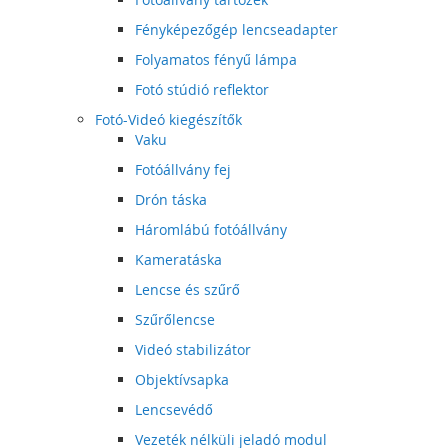
Fényképezőgép lencseadapter
Folyamatos fényű lámpa
Fotó stúdió reflektor
Fotó-Videó kiegészítők
Vaku
Fotóállvány fej
Drón táska
Háromlábú fotóállvány
Kameratáska
Lencse és szűrő
Szűrőlencse
Videó stabilizátor
Objektívsapka
Lencsevédő
Vezeték nélküli jeladó modul