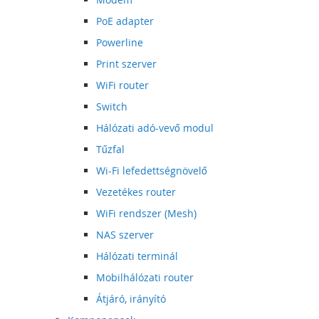
PoE adapter
Powerline
Print szerver
WiFi router
Switch
Hálózati adó-vevő modul
Tűzfal
Wi-Fi lefedettségnövelő
Vezetékes router
WiFi rendszer (Mesh)
NAS szerver
Hálózati terminál
Mobilhálózati router
Átjáró, irányító