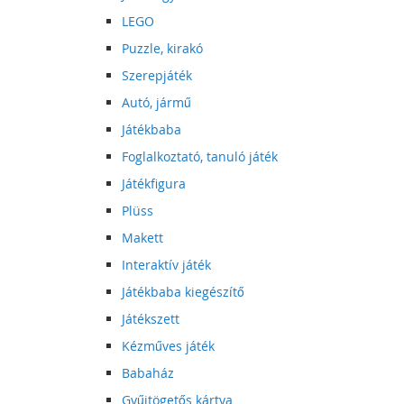
LEGO
Puzzle, kirakó
Szerepjáték
Autó, jármű
Játékbaba
Foglalkoztató, tanuló játék
Játékfigura
Plüss
Makett
Interaktív játék
Játékbaba kiegészítő
Játékszett
Kézműves játék
Babaház
Gyűjtögetős kártya