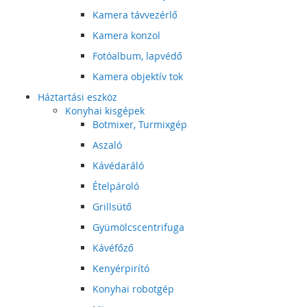
Kamera távvezérlő
Kamera konzol
Fotóalbum, lapvédő
Kamera objektív tok
Háztartási eszköz
Konyhai kisgépek
Botmixer, Turmixgép
Aszaló
Kávédaráló
Ételpároló
Grillsütő
Gyümölcscentrifuga
Kávéfőző
Kenyérpirító
Konyhai robotgép