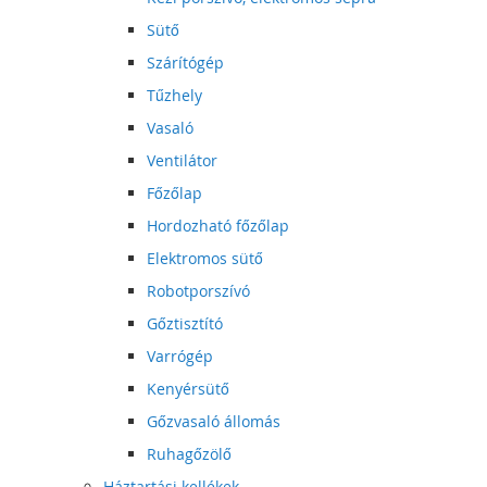
Sütő
Szárítógép
Tűzhely
Vasaló
Ventilátor
Főzőlap
Hordozható főzőlap
Elektromos sütő
Robotporszívó
Gőztisztító
Varrógép
Kenyérsütő
Gőzvasaló állomás
Ruhagőzölő
Háztartási kellékek