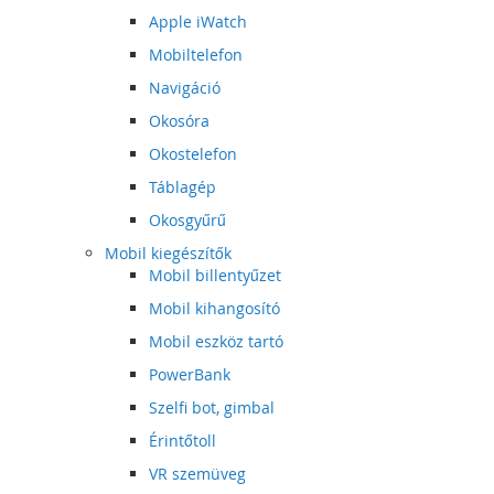
Apple iWatch
Mobiltelefon
Navigáció
Okosóra
Okostelefon
Táblagép
Okosgyűrű
Mobil kiegészítők
Mobil billentyűzet
Mobil kihangosító
Mobil eszköz tartó
PowerBank
Szelfi bot, gimbal
Érintőtoll
VR szemüveg