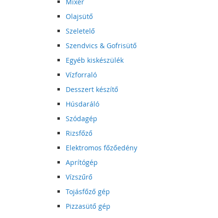
Mixer
Olajsütő
Szeletelő
Szendvics & Gofrisütő
Egyéb kiskészülék
Vízforraló
Desszert készítő
Húsdaráló
Szódagép
Rizsfőző
Elektromos főzőedény
Aprítógép
Vízszűrő
Tojásfőző gép
Pizzasütő gép