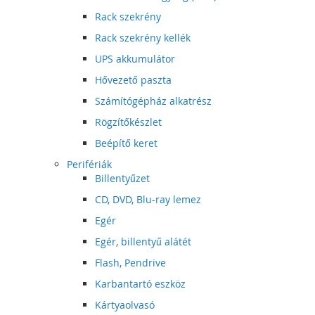
Rack szekrény
Rack szekrény kellék
UPS akkumulátor
Hővezető paszta
Számítógépház alkatrész
Rögzítőkészlet
Beépítő keret
Perifériák
Billentyűzet
CD, DVD, Blu-ray lemez
Egér
Egér, billentyű alátét
Flash, Pendrive
Karbantartó eszköz
Kártyaolvasó