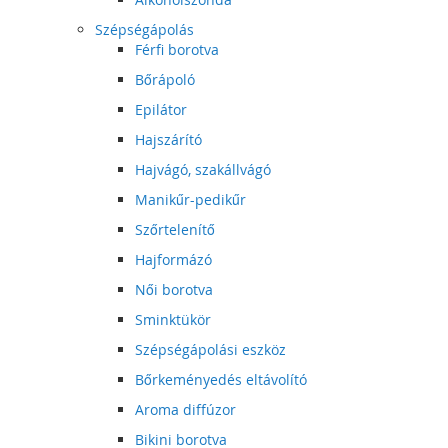
Szépségápolás
Férfi borotva
Bőrápoló
Epilátor
Hajszárító
Hajvágó, szakállvágó
Manikűr-pedikűr
Szőrtelenítő
Hajformázó
Női borotva
Sminktükör
Szépségápolási eszköz
Bőrkeményedés eltávolító
Aroma diffúzor
Bikini borotva