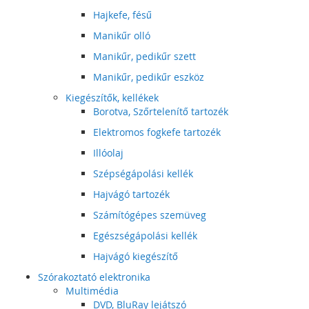
Hajkefe, fésű
Manikűr olló
Manikűr, pedikűr szett
Manikűr, pedikűr eszköz
Kiegészítők, kellékek
Borotva, Szőrtelenítő tartozék
Elektromos fogkefe tartozék
Illóolaj
Szépségápolási kellék
Hajvágó tartozék
Számítógépes szemüveg
Egészségápolási kellék
Hajvágó kiegészítő
Szórakoztató elektronika
Multimédia
DVD, BluRay lejátszó