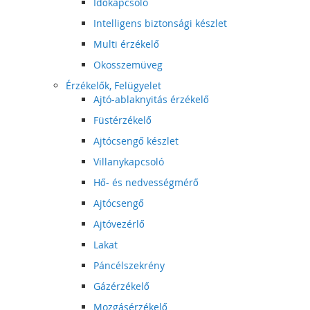
Időkapcsoló
Intelligens biztonsági készlet
Multi érzékelő
Okosszemüveg
Érzékelők, Felügyelet
Ajtó-ablaknyitás érzékelő
Füstérzékelő
Ajtócsengő készlet
Villanykapcsoló
Hő- és nedvességmérő
Ajtócsengő
Ajtóvezérlő
Lakat
Páncélszekrény
Gázérzékelő
Mozgásérzékelő