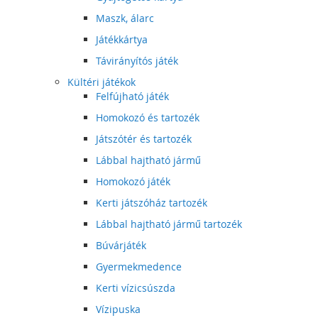
Maszk, álarc
Játékkártya
Távirányítós játék
Kültéri játékok
Felfújható játék
Homokozó és tartozék
Játszótér és tartozék
Lábbal hajtható jármű
Homokozó játék
Kerti játszóház tartozék
Lábbal hajtható jármű tartozék
Búvárjáték
Gyermekmedence
Kerti vízicsúszda
Vízipuska