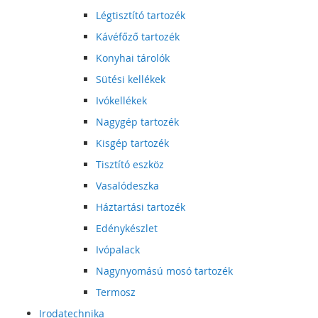
Légtisztító tartozék
Kávéfőző tartozék
Konyhai tárolók
Sütési kellékek
Ivókellékek
Nagygép tartozék
Kisgép tartozék
Tisztító eszköz
Vasalódeszka
Háztartási tartozék
Edénykészlet
Ivópalack
Nagynyomású mosó tartozék
Termosz
Irodatechnika