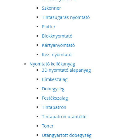
Szkenner
Tintasugaras nyomtató
Plotter
Blokknyomtató
Kártyanyomtató
Kézi nyomtató
Nyomtató kellékanyag
3D nyomtató alapanyag
Címkeszalag
Dobegység
Festékszalag
Tintapatron
Tintapatron utántöltő
Toner
Utángyártott dobegység