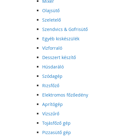
Mixer
Olajsütő
Szeletelő
Szendvics & Gofrisütő
Egyéb kiskészülék
Vízforraló
Desszert készítő
Húsdaráló
Szódagép
Rizsfőző
Elektromos főzőedény
Aprítógép
Vízszűrő
Tojásfőző gép
Pizzasütő gép