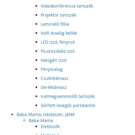
Videokonferencia tartozék
Projektor tartozék
Lamináló fólia
VoIP, Analóg kellék
LED izzó, fénycső
Fluoreszkáló izzó
Halogén izzó
Fényszalag
Csuklótámasz
Deréktámasz
Iratmegsemmisítő tartozék
Sűrített levegős portalanító
Baba-Mama, Iskolaszer, Játék
Baba-Mama
Etetőszék