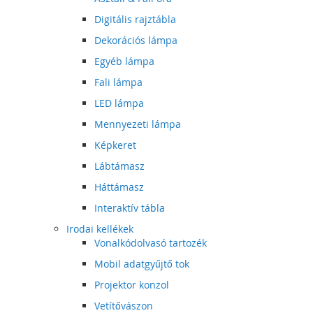
Digitális rajztábla
Dekorációs lámpa
Egyéb lámpa
Fali lámpa
LED lámpa
Mennyezeti lámpa
Képkeret
Lábtámasz
Háttámasz
Interaktív tábla
Irodai kellékek
Vonalkódolvasó tartozék
Mobil adatgyűjtő tok
Projektor konzol
Vetítővászon