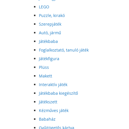
LEGO
Puzzle, kirakó
Szerepjáték
Autó, jármű
Játékbaba
Foglalkoztató, tanuló játék
Játékfigura
Plüss
Makett
Interaktív játék
Játékbaba kiegészítő
Játékszett
Kézműves játék
Babaház
Gyűjtögetős kártya