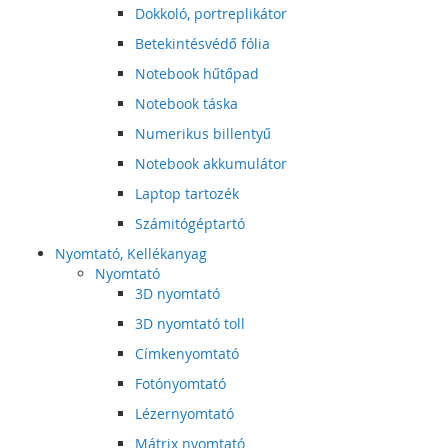
Dokkoló, portreplikátor
Betekintésvédő fólia
Notebook hűtőpad
Notebook táska
Numerikus billentyű
Notebook akkumulátor
Laptop tartozék
Számitógéptartó
Nyomtató, Kellékanyag
Nyomtató
3D nyomtató
3D nyomtató toll
Címkenyomtató
Fotónyomtató
Lézernyomtató
Mátrix nyomtató