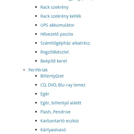
Rack szekrény
Rack szekrény kellék
UPS akkumulátor
Hővezető paszta
Számítógépház alkatrész
Rögzítőkészlet
Beépítő keret
Perifériák
Billentyűzet
CD, DVD, Blu-ray lemez
Egér
Egér, billentyű alátét
Flash, Pendrive
Karbantartó eszköz
Kártyaolvasó