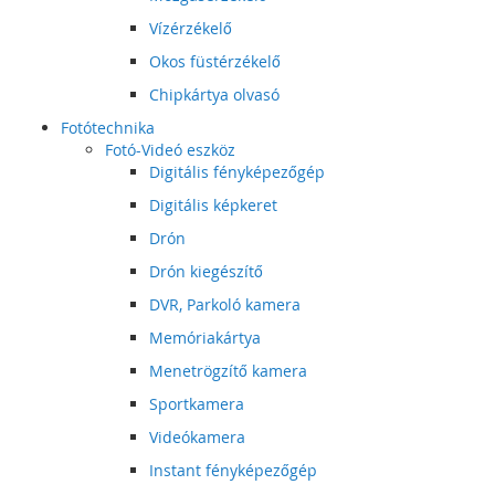
Vízérzékelő
Okos füstérzékelő
Chipkártya olvasó
Fotótechnika
Fotó-Videó eszköz
Digitális fényképezőgép
Digitális képkeret
Drón
Drón kiegészítő
DVR, Parkoló kamera
Memóriakártya
Menetrögzítő kamera
Sportkamera
Videókamera
Instant fényképezőgép