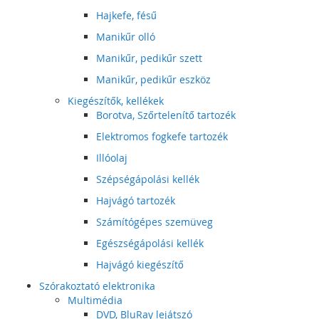
Hajkefe, fésű
Manikűr olló
Manikűr, pedikűr szett
Manikűr, pedikűr eszköz
Kiegészítők, kellékek
Borotva, Szőrtelenítő tartozék
Elektromos fogkefe tartozék
Illóolaj
Szépségápolási kellék
Hajvágó tartozék
Számítógépes szemüveg
Egészségápolási kellék
Hajvágó kiegészítő
Szórakoztató elektronika
Multimédia
DVD, BluRay lejátszó