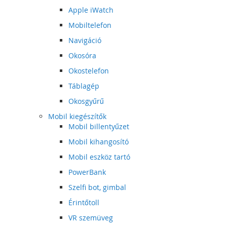
Apple iWatch
Mobiltelefon
Navigáció
Okosóra
Okostelefon
Táblagép
Okosgyűrű
Mobil kiegészítők
Mobil billentyűzet
Mobil kihangosító
Mobil eszköz tartó
PowerBank
Szelfi bot, gimbal
Érintőtoll
VR szemüveg