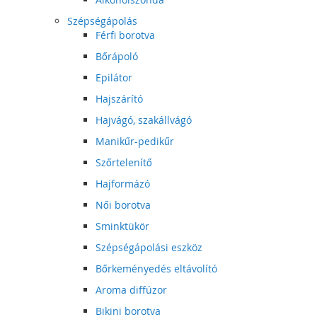
Szépségápolás
Férfi borotva
Bőrápoló
Epilátor
Hajszárító
Hajvágó, szakállvágó
Manikűr-pedikűr
Szőrtelenítő
Hajformázó
Női borotva
Sminktükör
Szépségápolási eszköz
Bőrkeményedés eltávolító
Aroma diffúzor
Bikini borotva