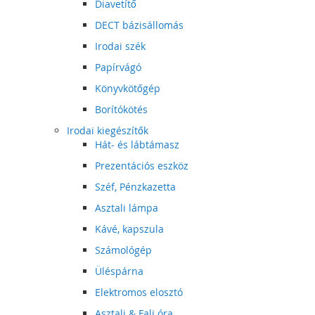
Diavetítő
DECT bázisállomás
Irodai szék
Papírvágó
Könyvkötőgép
Borítókötés
Irodai kiegészítők
Hát- és lábtámasz
Prezentációs eszköz
Széf, Pénzkazetta
Asztali lámpa
Kávé, kapszula
Számológép
Üléspárna
Elektromos elosztó
Asztali & Fali óra