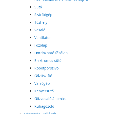
Sütő
Szárítógép
Tűzhely
Vasaló
Ventilátor
Főzőlap
Hordozható főzőlap
Elektromos sütő
Robotporszívó
Gőztisztító
Varrógép
Kenyérsütő
Gőzvasaló állomás
Ruhagőzölő
Háztartási kellékek