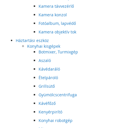
Kamera távvezérlő
Kamera konzol
Fotóalbum, lapvédő
Kamera objektív tok
Háztartási eszköz
Konyhai kisgépek
Botmixer, Turmixgép
Aszaló
Kávédaráló
Ételpároló
Grillsütő
Gyümölcscentrifuga
Kávéfőző
Kenyérpirító
Konyhai robotgép