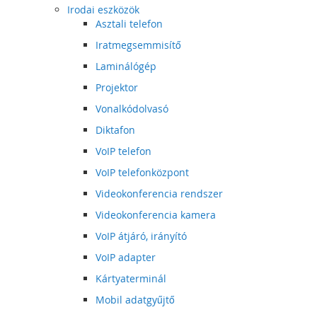
Irodai eszközök
Asztali telefon
Iratmegsemmisítő
Laminálógép
Projektor
Vonalkódolvasó
Diktafon
VoIP telefon
VoIP telefonközpont
Videokonferencia rendszer
Videokonferencia kamera
VoIP átjáró, irányító
VoIP adapter
Kártyaterminál
Mobil adatgyűjtő