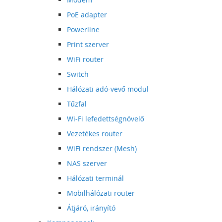
PoE adapter
Powerline
Print szerver
WiFi router
Switch
Hálózati adó-vevő modul
Tűzfal
Wi-Fi lefedettségnövelő
Vezetékes router
WiFi rendszer (Mesh)
NAS szerver
Hálózati terminál
Mobilhálózati router
Átjáró, irányító