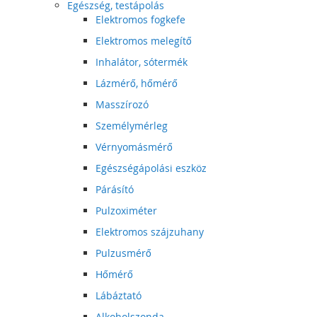
Egészség, testápolás
Elektromos fogkefe
Elektromos melegítő
Inhalátor, sótermék
Lázmérő, hőmérő
Masszírozó
Személymérleg
Vérnyomásmérő
Egészségápolási eszköz
Párásító
Pulzoximéter
Elektromos szájzuhany
Pulzusmérő
Hőmérő
Lábáztató
Alkoholszonda