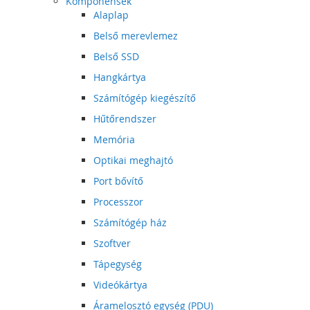
Komponensek
Alaplap
Belső merevlemez
Belső SSD
Hangkártya
Számítógép kiegészítő
Hűtőrendszer
Memória
Optikai meghajtó
Port bővítő
Processzor
Számítógép ház
Szoftver
Tápegység
Videókártya
Áramelosztó egység (PDU)