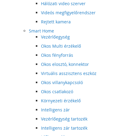
Hálózati video szerver
Videós megfigyelőrendszer
Rejtett kamera
Smart Home
Vezérlőegység
Okos Multi érzékelő
Okos fényforrás
Okos elosztó, konnektor
Virtuális asszisztens eszköz
Okos villanykapcsoló
Okos csatlakozó
Környezeti érzékelő
Intelligens zár
Vezérlőegység tartozék
Intelligens zár tartozék