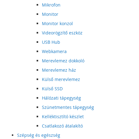
Mikrofon
Monitor
Monitor konzol
Videorögzítő eszköz
USB Hub
Webkamera
Merevlemez dokkoló
Merevlemez ház
Külső merevlemez
Külső SSD
Hálózati tápegység
Szünetmentes tápegység
Kelléktisztító készlet
Csatlakozó átalakító
Szépség és egészség