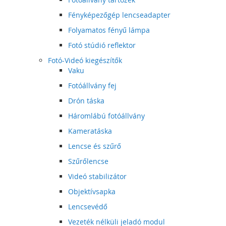
Fényképezőgép lencseadapter
Folyamatos fényű lámpa
Fotó stúdió reflektor
Fotó-Videó kiegészítők
Vaku
Fotóállvány fej
Drón táska
Háromlábú fotóállvány
Kameratáska
Lencse és szűrő
Szűrőlencse
Videó stabilizátor
Objektívsapka
Lencsevédő
Vezeték nélküli jeladó modul