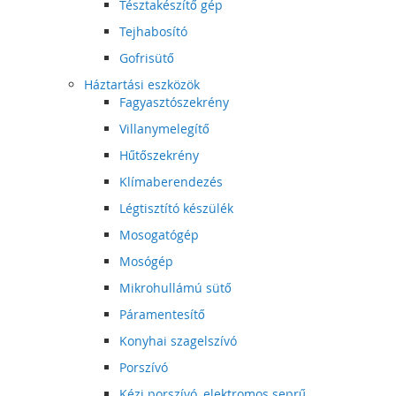
Tésztakészítő gép
Tejhabosító
Gofrisütő
Háztartási eszközök
Fagyasztószekrény
Villanymelegítő
Hűtőszekrény
Klímaberendezés
Légtisztító készülék
Mosogatógép
Mosógép
Mikrohullámú sütő
Páramentesítő
Konyhai szagelszívó
Porszívó
Kézi porszívó, elektromos seprű