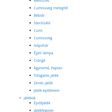
Mellszívó
Cumisüveg melegítő
Bébiőr
Sterilizáló
Cumi
Cumisüveg
Ivópohár
Éjjeli lámpa
Csörgő
Ágynemű, Paplan
Tologatós játék
Zenés játék
Játék építőelem
Játékok
Épitőjáték
Játékfegyver