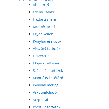
Akku töltő
Edény, Lábas
Háztartási elem
Kés, késtároló
Egyéb kellék
Konyhai eszközök
Vízszűrő tartozék
Fűszerőrlő
Időjárás állomás
Szódagép tartozék
Manuális kávéfőző
Konyhai mérleg
Vákuumfóliázó
Serpenyő
Porszívó tartozék