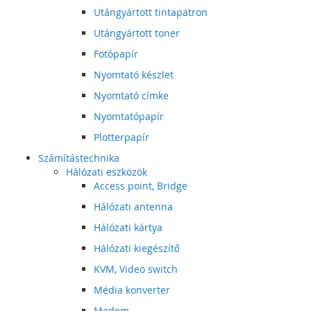
Utángyártott tintapatron
Utángyártott toner
Fotópapír
Nyomtató készlet
Nyomtató címke
Nyomtatópapír
Plotterpapír
Számítástechnika
Hálózati eszközök
Access point, Bridge
Hálózati antenna
Hálózati kártya
Hálózati kiegészítő
KVM, Video switch
Média konverter
Modem