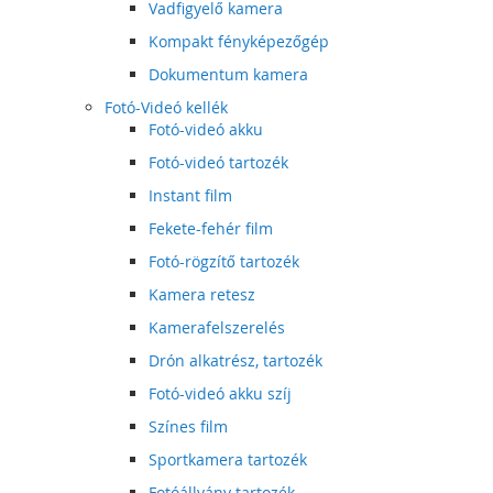
Vadfigyelő kamera
Kompakt fényképezőgép
Dokumentum kamera
Fotó-Videó kellék
Fotó-videó akku
Fotó-videó tartozék
Instant film
Fekete-fehér film
Fotó-rögzítő tartozék
Kamera retesz
Kamerafelszerelés
Drón alkatrész, tartozék
Fotó-videó akku szíj
Színes film
Sportkamera tartozék
Fotóállvány tartozék