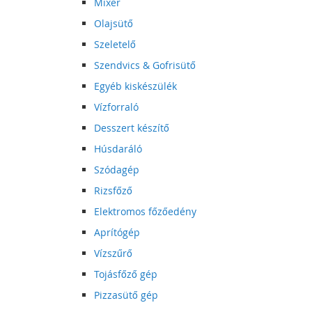
Mixer
Olajsütő
Szeletelő
Szendvics & Gofrisütő
Egyéb kiskészülék
Vízforraló
Desszert készítő
Húsdaráló
Szódagép
Rizsfőző
Elektromos főzőedény
Aprítógép
Vízszűrő
Tojásfőző gép
Pizzasütő gép