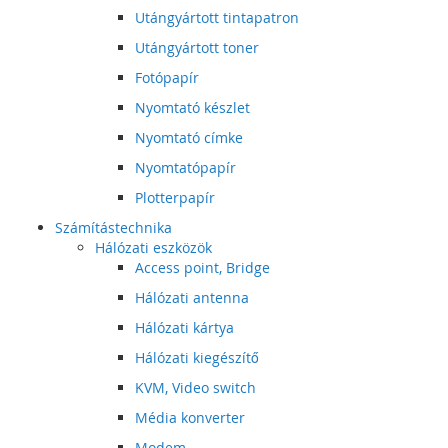
Utángyártott tintapatron
Utángyártott toner
Fotópapír
Nyomtató készlet
Nyomtató címke
Nyomtatópapír
Plotterpapír
Számítástechnika
Hálózati eszközök
Access point, Bridge
Hálózati antenna
Hálózati kártya
Hálózati kiegészítő
KVM, Video switch
Média konverter
Modem