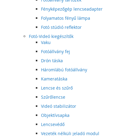
Fényképezőgép lencseadapter
Folyamatos fényű lámpa
Fotó stúdió reflektor
Fotó-Videó kiegészítők
Vaku
Fotóállvány fej
Drón táska
Háromlábú fotóállvány
Kameratáska
Lencse és szűrő
Szűrőlencse
Videó stabilizátor
Objektívsapka
Lencsevédő
Vezeték nélküli jeladó modul