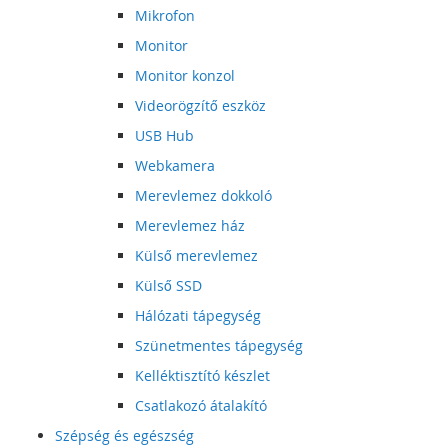
Mikrofon
Monitor
Monitor konzol
Videorögzítő eszköz
USB Hub
Webkamera
Merevlemez dokkoló
Merevlemez ház
Külső merevlemez
Külső SSD
Hálózati tápegység
Szünetmentes tápegység
Kelléktisztító készlet
Csatlakozó átalakító
Szépség és egészség