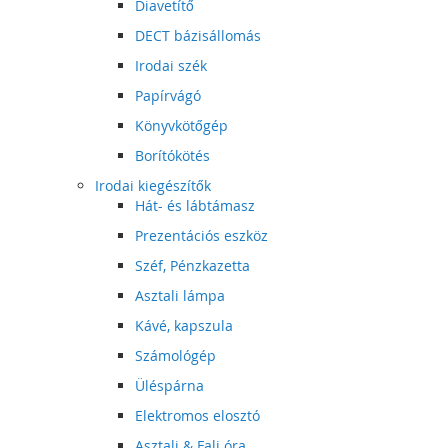
Diavetítő
DECT bázisállomás
Irodai szék
Papírvágó
Könyvkötőgép
Borítókötés
Irodai kiegészítők
Hát- és lábtámasz
Prezentációs eszköz
Széf, Pénzkazetta
Asztali lámpa
Kávé, kapszula
Számológép
Üléspárna
Elektromos elosztó
Asztali & Fali óra