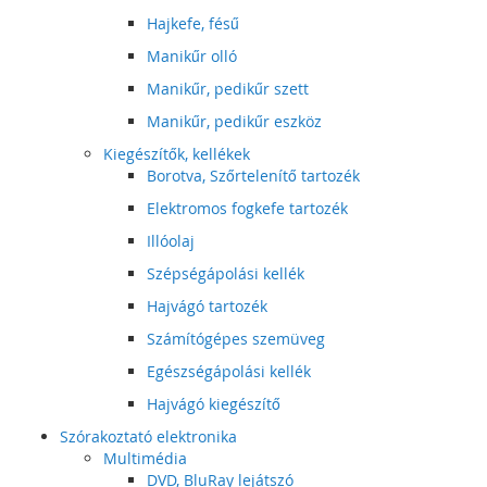
Hajkefe, fésű
Manikűr olló
Manikűr, pedikűr szett
Manikűr, pedikűr eszköz
Kiegészítők, kellékek
Borotva, Szőrtelenítő tartozék
Elektromos fogkefe tartozék
Illóolaj
Szépségápolási kellék
Hajvágó tartozék
Számítógépes szemüveg
Egészségápolási kellék
Hajvágó kiegészítő
Szórakoztató elektronika
Multimédia
DVD, BluRay lejátszó