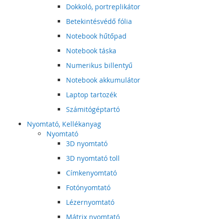
Dokkoló, portreplikátor
Betekintésvédő fólia
Notebook hűtőpad
Notebook táska
Numerikus billentyű
Notebook akkumulátor
Laptop tartozék
Számitógéptartó
Nyomtató, Kellékanyag
Nyomtató
3D nyomtató
3D nyomtató toll
Címkenyomtató
Fotónyomtató
Lézernyomtató
Mátrix nyomtató