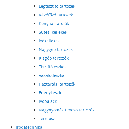
Légtisztító tartozék
Kávéfőző tartozék
Konyhai tárolók
Sütési kellékek
Ivókellékek
Nagygép tartozék
Kisgép tartozék
Tisztító eszköz
Vasalódeszka
Háztartási tartozék
Edénykészlet
Ivópalack
Nagynyomású mosó tartozék
Termosz
Irodatechnika