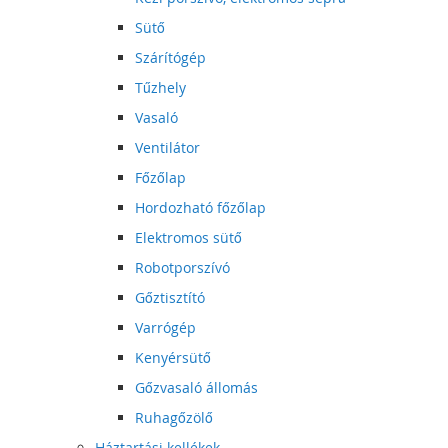
Sütő
Szárítógép
Tűzhely
Vasaló
Ventilátor
Főzőlap
Hordozható főzőlap
Elektromos sütő
Robotporszívó
Gőztisztító
Varrógép
Kenyérsütő
Gőzvasaló állomás
Ruhagőzölő
Háztartási kellékek