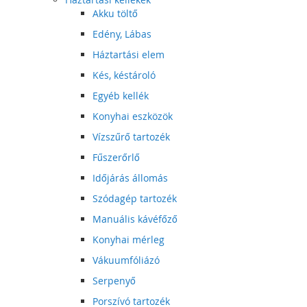
Akku töltő
Edény, Lábas
Háztartási elem
Kés, késtároló
Egyéb kellék
Konyhai eszközök
Vízszűrő tartozék
Fűszerőrlő
Időjárás állomás
Szódagép tartozék
Manuális kávéfőző
Konyhai mérleg
Vákuumfóliázó
Serpenyő
Porszívó tartozék