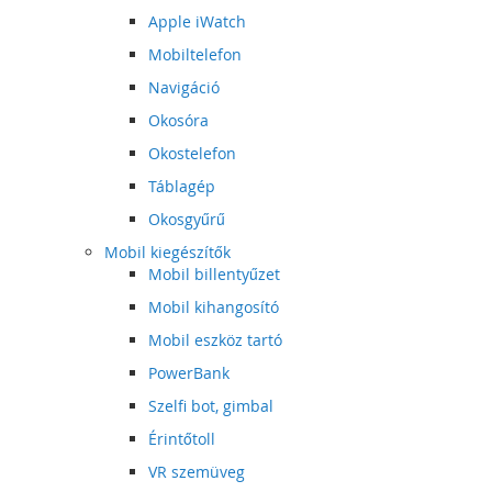
Apple iWatch
Mobiltelefon
Navigáció
Okosóra
Okostelefon
Táblagép
Okosgyűrű
Mobil kiegészítők
Mobil billentyűzet
Mobil kihangosító
Mobil eszköz tartó
PowerBank
Szelfi bot, gimbal
Érintőtoll
VR szemüveg