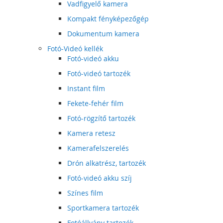
Vadfigyelő kamera
Kompakt fényképezőgép
Dokumentum kamera
Fotó-Videó kellék
Fotó-videó akku
Fotó-videó tartozék
Instant film
Fekete-fehér film
Fotó-rögzítő tartozék
Kamera retesz
Kamerafelszerelés
Drón alkatrész, tartozék
Fotó-videó akku szíj
Színes film
Sportkamera tartozék
Fotóállvány tartozék