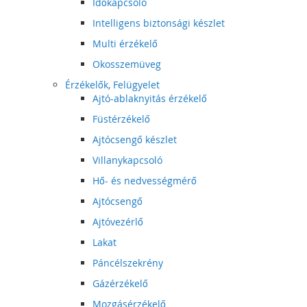
Időkapcsoló
Intelligens biztonsági készlet
Multi érzékelő
Okosszemüveg
Érzékelők, Felügyelet
Ajtó-ablaknyitás érzékelő
Füstérzékelő
Ajtócsengő készlet
Villanykapcsoló
Hő- és nedvességmérő
Ajtócsengő
Ajtóvezérlő
Lakat
Páncélszekrény
Gázérzékelő
Mozgásérzékelő