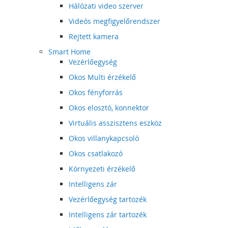
Hálózati video szerver
Videós megfigyelőrendszer
Rejtett kamera
Smart Home
Vezérlőegység
Okos Multi érzékelő
Okos fényforrás
Okos elosztó, konnektor
Virtuális asszisztens eszköz
Okos villanykapcsoló
Okos csatlakozó
Környezeti érzékelő
Intelligens zár
Vezérlőegység tartozék
Intelligens zár tartozék