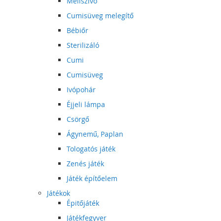
Mellszívó
Cumisüveg melegítő
Bébiőr
Sterilizáló
Cumi
Cumisüveg
Ivópohár
Éjjeli lámpa
Csörgő
Ágynemű, Paplan
Tologatós játék
Zenés játék
Játék építőelem
Játékok
Épitőjáték
Játékfegyver