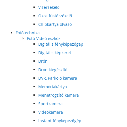
Vízérzékelő
Okos füstérzékelő
Chipkártya olvasó
Fotótechnika
Fotó-Videó eszköz
Digitális fényképezőgép
Digitális képkeret
Drón
Drón kiegészítő
DVR, Parkoló kamera
Memóriakártya
Menetrögzítő kamera
Sportkamera
Videókamera
Instant fényképezőgép