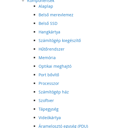
Komponensek
Alaplap
Belső merevlemez
Belső SSD
Hangkártya
Számítógép kiegészítő
Hűtőrendszer
Memória
Optikai meghajtó
Port bővítő
Processzor
Számítógép ház
Szoftver
Tápegység
Videókártya
Áramelosztó egység (PDU)