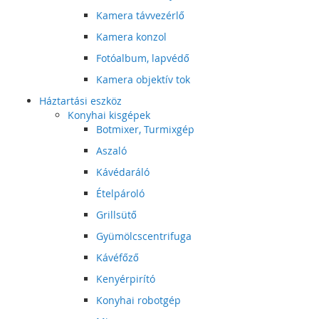
Kamera távvezérlő
Kamera konzol
Fotóalbum, lapvédő
Kamera objektív tok
Háztartási eszköz
Konyhai kisgépek
Botmixer, Turmixgép
Aszaló
Kávédaráló
Ételpároló
Grillsütő
Gyümölcscentrifuga
Kávéfőző
Kenyérpirító
Konyhai robotgép