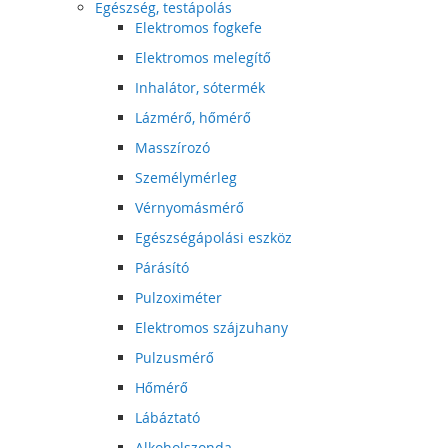
Egészség, testápolás
Elektromos fogkefe
Elektromos melegítő
Inhalátor, sótermék
Lázmérő, hőmérő
Masszírozó
Személymérleg
Vérnyomásmérő
Egészségápolási eszköz
Párásító
Pulzoximéter
Elektromos szájzuhany
Pulzusmérő
Hőmérő
Lábáztató
Alkoholszonda