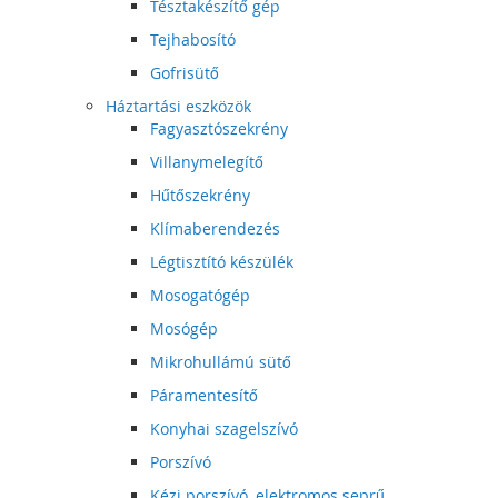
Tésztakészítő gép
Tejhabosító
Gofrisütő
Háztartási eszközök
Fagyasztószekrény
Villanymelegítő
Hűtőszekrény
Klímaberendezés
Légtisztító készülék
Mosogatógép
Mosógép
Mikrohullámú sütő
Páramentesítő
Konyhai szagelszívó
Porszívó
Kézi porszívó, elektromos seprű