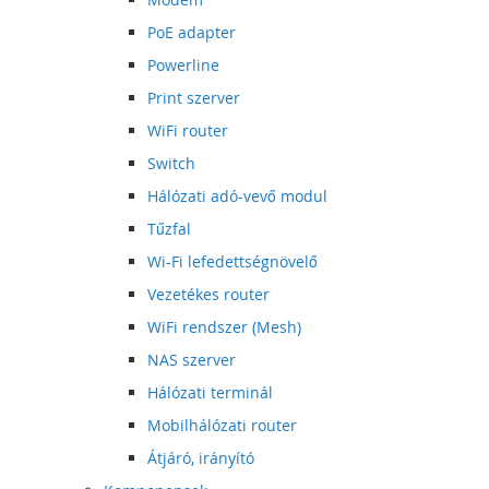
PoE adapter
Powerline
Print szerver
WiFi router
Switch
Hálózati adó-vevő modul
Tűzfal
Wi-Fi lefedettségnövelő
Vezetékes router
WiFi rendszer (Mesh)
NAS szerver
Hálózati terminál
Mobilhálózati router
Átjáró, irányító