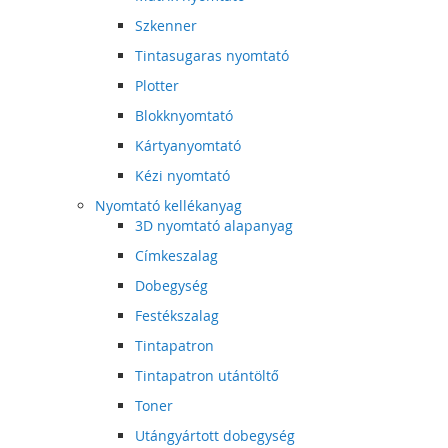
Szkenner
Tintasugaras nyomtató
Plotter
Blokknyomtató
Kártyanyomtató
Kézi nyomtató
Nyomtató kellékanyag
3D nyomtató alapanyag
Címkeszalag
Dobegység
Festékszalag
Tintapatron
Tintapatron utántöltő
Toner
Utángyártott dobegység