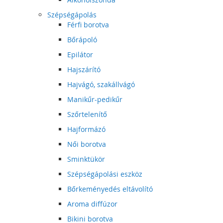
Szépségápolás
Férfi borotva
Bőrápoló
Epilátor
Hajszárító
Hajvágó, szakállvágó
Manikűr-pedikűr
Szőrtelenítő
Hajformázó
Női borotva
Sminktükör
Szépségápolási eszköz
Bőrkeményedés eltávolító
Aroma diffúzor
Bikini borotva