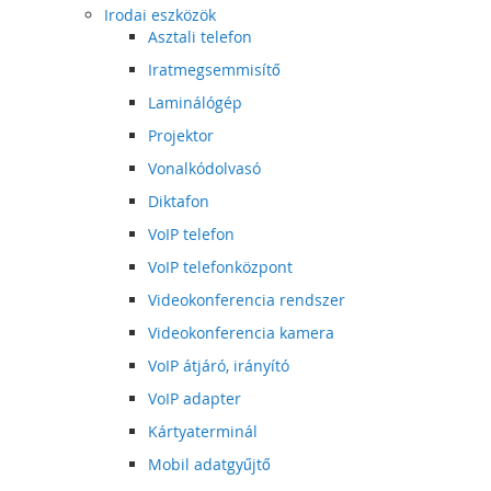
Irodai eszközök
Asztali telefon
Iratmegsemmisítő
Laminálógép
Projektor
Vonalkódolvasó
Diktafon
VoIP telefon
VoIP telefonközpont
Videokonferencia rendszer
Videokonferencia kamera
VoIP átjáró, irányító
VoIP adapter
Kártyaterminál
Mobil adatgyűjtő