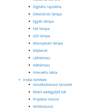
Digitális rajztábla
Dekorációs lámpa
Egyéb lámpa
Fali lámpa
LED lámpa
Mennyezeti lámpa
Képkeret
Lábtámasz
Háttámasz
Interaktív tábla
Irodai kellékek
Vonalkódolvasó tartozék
Mobil adatgyűjtő tok
Projektor konzol
Vetítővászon