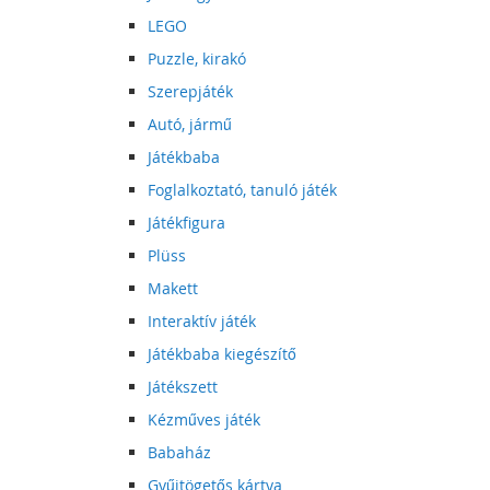
LEGO
Puzzle, kirakó
Szerepjáték
Autó, jármű
Játékbaba
Foglalkoztató, tanuló játék
Játékfigura
Plüss
Makett
Interaktív játék
Játékbaba kiegészítő
Játékszett
Kézműves játék
Babaház
Gyűjtögetős kártya