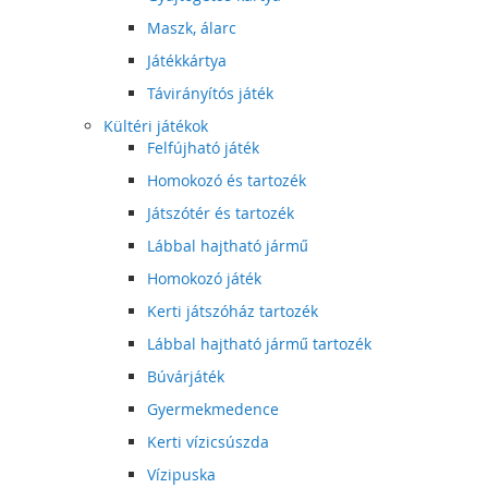
Maszk, álarc
Játékkártya
Távirányítós játék
Kültéri játékok
Felfújható játék
Homokozó és tartozék
Játszótér és tartozék
Lábbal hajtható jármű
Homokozó játék
Kerti játszóház tartozék
Lábbal hajtható jármű tartozék
Búvárjáték
Gyermekmedence
Kerti vízicsúszda
Vízipuska