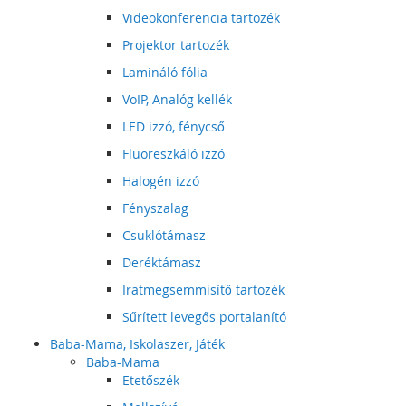
Videokonferencia tartozék
Projektor tartozék
Lamináló fólia
VoIP, Analóg kellék
LED izzó, fénycső
Fluoreszkáló izzó
Halogén izzó
Fényszalag
Csuklótámasz
Deréktámasz
Iratmegsemmisítő tartozék
Sűrített levegős portalanító
Baba-Mama, Iskolaszer, Játék
Baba-Mama
Etetőszék