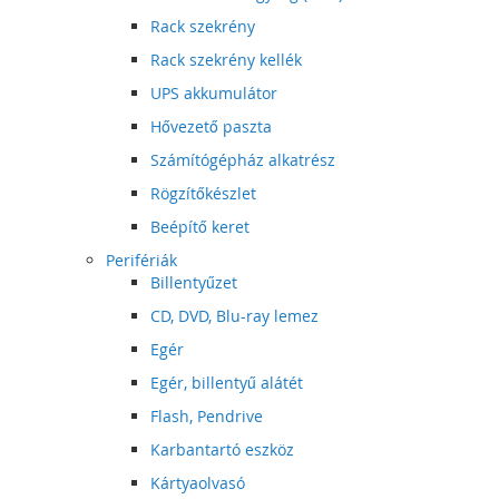
Rack szekrény
Rack szekrény kellék
UPS akkumulátor
Hővezető paszta
Számítógépház alkatrész
Rögzítőkészlet
Beépítő keret
Perifériák
Billentyűzet
CD, DVD, Blu-ray lemez
Egér
Egér, billentyű alátét
Flash, Pendrive
Karbantartó eszköz
Kártyaolvasó