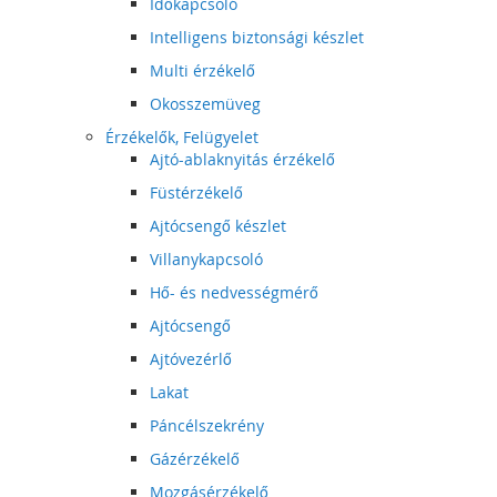
Időkapcsoló
Intelligens biztonsági készlet
Multi érzékelő
Okosszemüveg
Érzékelők, Felügyelet
Ajtó-ablaknyitás érzékelő
Füstérzékelő
Ajtócsengő készlet
Villanykapcsoló
Hő- és nedvességmérő
Ajtócsengő
Ajtóvezérlő
Lakat
Páncélszekrény
Gázérzékelő
Mozgásérzékelő