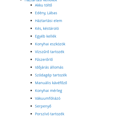
Akku töltő
Edény, Lábas
Háztartási elem
Kés, késtároló
Egyéb kellék
Konyhai eszközök
Vízszűrő tartozék
Fűszerőrlő
Időjárás állomás
Szódagép tartozék
Manuális kávéfőző
Konyhai mérleg
Vákuumfóliázó
Serpenyő
Porszívó tartozék