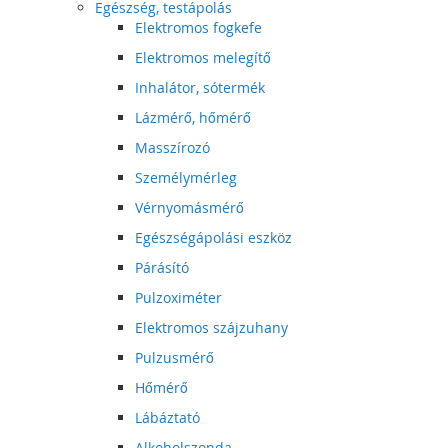
Egészség, testápolás
Elektromos fogkefe
Elektromos melegítő
Inhalátor, sótermék
Lázmérő, hőmérő
Masszírozó
Személymérleg
Vérnyomásmérő
Egészségápolási eszköz
Párásító
Pulzoximéter
Elektromos szájzuhany
Pulzusmérő
Hőmérő
Lábáztató
Alkoholszonda