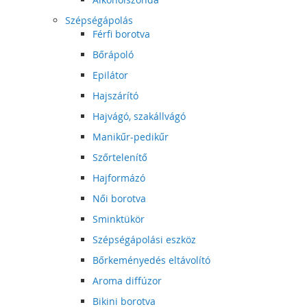
Szépségápolás
Férfi borotva
Bőrápoló
Epilátor
Hajszárító
Hajvágó, szakállvágó
Manikűr-pedikűr
Szőrtelenítő
Hajformázó
Női borotva
Sminktükör
Szépségápolási eszköz
Bőrkeményedés eltávolító
Aroma diffúzor
Bikini borotva