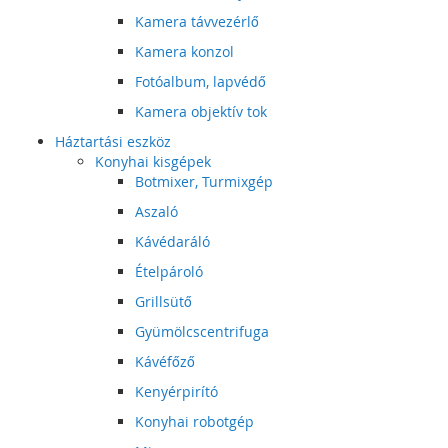
Kamera távvezérlő
Kamera konzol
Fotóalbum, lapvédő
Kamera objektív tok
Háztartási eszköz
Konyhai kisgépek
Botmixer, Turmixgép
Aszaló
Kávédaráló
Ételpároló
Grillsütő
Gyümölcscentrifuga
Kávéfőző
Kenyérpirító
Konyhai robotgép