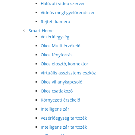
Hálózati video szerver
Videós megfigyelőrendszer
Rejtett kamera
Smart Home
Vezérlőegység
Okos Multi érzékelő
Okos fényforrás
Okos elosztó, konnektor
Virtuális asszisztens eszköz
Okos villanykapcsoló
Okos csatlakozó
Környezeti érzékelő
Intelligens zár
Vezérlőegység tartozék
Intelligens zár tartozék