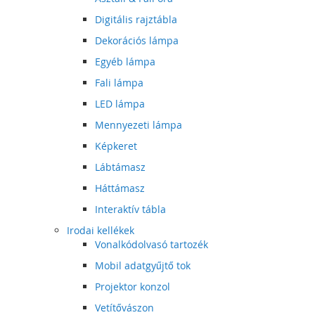
Digitális rajztábla
Dekorációs lámpa
Egyéb lámpa
Fali lámpa
LED lámpa
Mennyezeti lámpa
Képkeret
Lábtámasz
Háttámasz
Interaktív tábla
Irodai kellékek
Vonalkódolvasó tartozék
Mobil adatgyűjtő tok
Projektor konzol
Vetítővászon