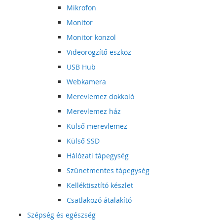
Mikrofon
Monitor
Monitor konzol
Videorögzítő eszköz
USB Hub
Webkamera
Merevlemez dokkoló
Merevlemez ház
Külső merevlemez
Külső SSD
Hálózati tápegység
Szünetmentes tápegység
Kelléktisztító készlet
Csatlakozó átalakító
Szépség és egészség