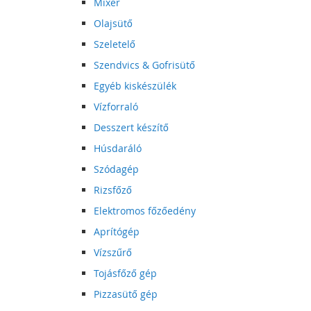
Mixer
Olajsütő
Szeletelő
Szendvics & Gofrisütő
Egyéb kiskészülék
Vízforraló
Desszert készítő
Húsdaráló
Szódagép
Rizsfőző
Elektromos főzőedény
Aprítógép
Vízszűrő
Tojásfőző gép
Pizzasütő gép