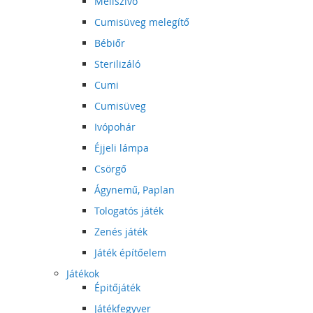
Mellszívó
Cumisüveg melegítő
Bébiőr
Sterilizáló
Cumi
Cumisüveg
Ivópohár
Éjjeli lámpa
Csörgő
Ágynemű, Paplan
Tologatós játék
Zenés játék
Játék építőelem
Játékok
Épitőjáték
Játékfegyver