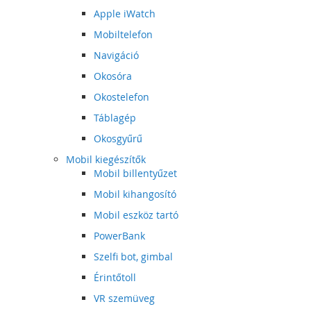
Apple iWatch
Mobiltelefon
Navigáció
Okosóra
Okostelefon
Táblagép
Okosgyűrű
Mobil kiegészítők
Mobil billentyűzet
Mobil kihangosító
Mobil eszköz tartó
PowerBank
Szelfi bot, gimbal
Érintőtoll
VR szemüveg