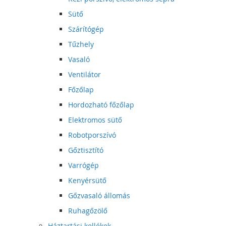
Sütő
Szárítógép
Tűzhely
Vasaló
Ventilátor
Főzőlap
Hordozható főzőlap
Elektromos sütő
Robotporszívó
Gőztisztító
Varrógép
Kenyérsütő
Gőzvasaló állomás
Ruhagőzölő
Háztartási kellékek