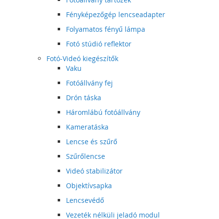
Fényképezőgép lencseadapter
Folyamatos fényű lámpa
Fotó stúdió reflektor
Fotó-Videó kiegészítők
Vaku
Fotóállvány fej
Drón táska
Háromlábú fotóállvány
Kameratáska
Lencse és szűrő
Szűrőlencse
Videó stabilizátor
Objektívsapka
Lencsevédő
Vezeték nélküli jeladó modul