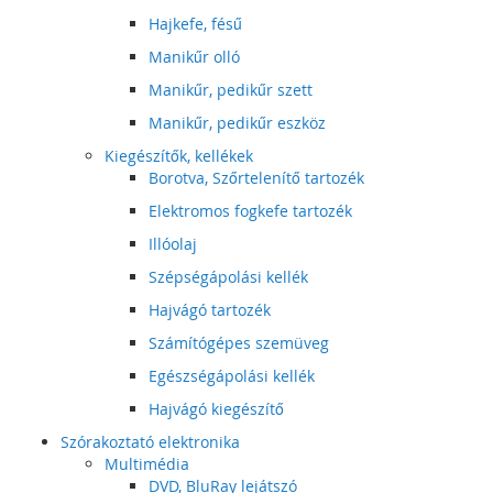
Hajkefe, fésű
Manikűr olló
Manikűr, pedikűr szett
Manikűr, pedikűr eszköz
Kiegészítők, kellékek
Borotva, Szőrtelenítő tartozék
Elektromos fogkefe tartozék
Illóolaj
Szépségápolási kellék
Hajvágó tartozék
Számítógépes szemüveg
Egészségápolási kellék
Hajvágó kiegészítő
Szórakoztató elektronika
Multimédia
DVD, BluRay lejátszó