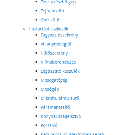
Tésztakészítő gép
Tejhabosító
Gofrisütő
Háztartási eszközök
Fagyasztószekrény
Villanymelegítő
Hűtőszekrény
Klímaberendezés
Légtisztító készülék
Mosogatógép
Mosógép
Mikrohullámú sütő
Páramentesítő
Konyhai szagelszívó
Porszívó
Kézi porszívó, elektromos seprű