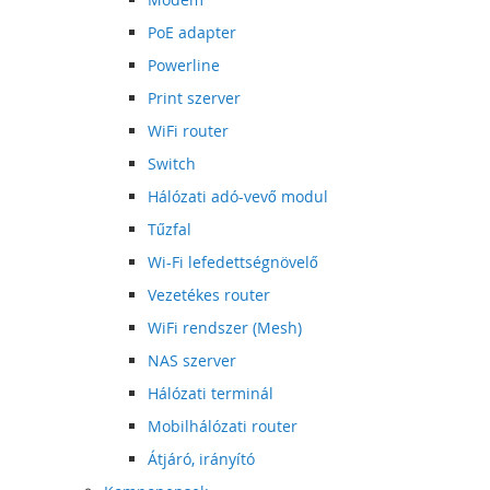
PoE adapter
Powerline
Print szerver
WiFi router
Switch
Hálózati adó-vevő modul
Tűzfal
Wi-Fi lefedettségnövelő
Vezetékes router
WiFi rendszer (Mesh)
NAS szerver
Hálózati terminál
Mobilhálózati router
Átjáró, irányító