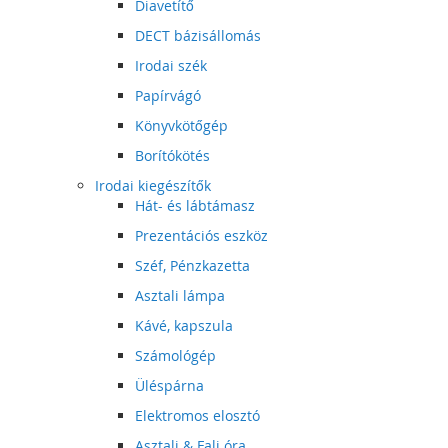
Diavetítő
DECT bázisállomás
Irodai szék
Papírvágó
Könyvkötőgép
Borítókötés
Irodai kiegészítők
Hát- és lábtámasz
Prezentációs eszköz
Széf, Pénzkazetta
Asztali lámpa
Kávé, kapszula
Számológép
Üléspárna
Elektromos elosztó
Asztali & Fali óra