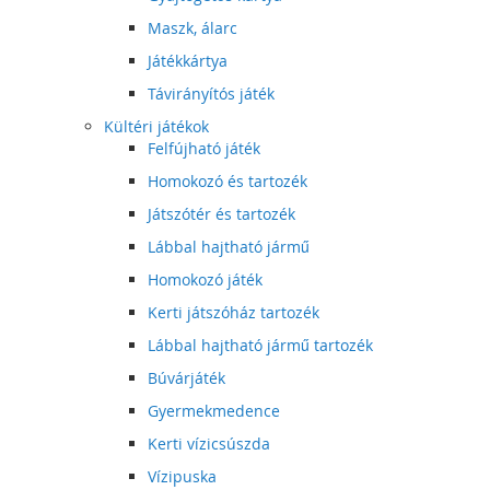
Maszk, álarc
Játékkártya
Távirányítós játék
Kültéri játékok
Felfújható játék
Homokozó és tartozék
Játszótér és tartozék
Lábbal hajtható jármű
Homokozó játék
Kerti játszóház tartozék
Lábbal hajtható jármű tartozék
Búvárjáték
Gyermekmedence
Kerti vízicsúszda
Vízipuska