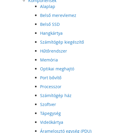
Komponensek
Alaplap
Belső merevlemez
Belső SSD
Hangkártya
Számítógép kiegészítő
Hűtőrendszer
Memória
Optikai meghajtó
Port bővítő
Processzor
Számítógép ház
Szoftver
Tápegység
Videókártya
Áramelosztó egység (PDU)