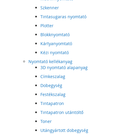
Szkenner
Tintasugaras nyomtató
Plotter
Blokknyomtató
Kártyanyomtató
Kézi nyomtató
Nyomtató kellékanyag
3D nyomtató alapanyag
Címkeszalag
Dobegység
Festékszalag
Tintapatron
Tintapatron utántöltő
Toner
Utángyártott dobegység