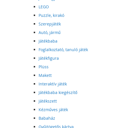
LEGO
Puzzle, kirakó
Szerepjáték
Autó, jármű
Játékbaba
Foglalkoztató, tanuló játék
Játékfigura
Plüss
Makett
Interaktív játék
Játékbaba kiegészítő
Játékszett
Kézműves játék
Babaház
Gyűjtögetős kártya