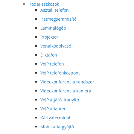
Irodai eszközök
Asztali telefon
Iratmegsemmisítő
Laminálógép
Projektor
Vonalkódolvasó
Diktafon
VoIP telefon
VoIP telefonközpont
Videokonferencia rendszer
Videokonferencia kamera
VoIP átjáró, irányító
VoIP adapter
Kártyaterminál
Mobil adatgyűjtő