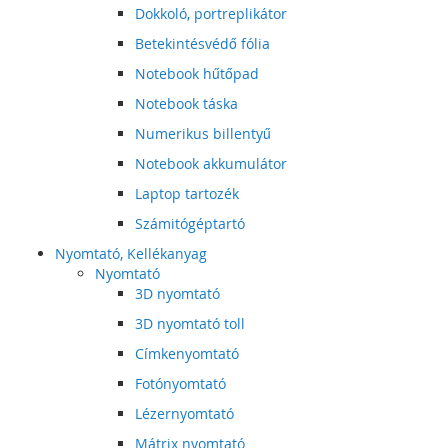
Dokkoló, portreplikátor
Betekintésvédő fólia
Notebook hűtőpad
Notebook táska
Numerikus billentyű
Notebook akkumulátor
Laptop tartozék
Számitógéptartó
Nyomtató, Kellékanyag
Nyomtató
3D nyomtató
3D nyomtató toll
Címkenyomtató
Fotónyomtató
Lézernyomtató
Mátrix nyomtató