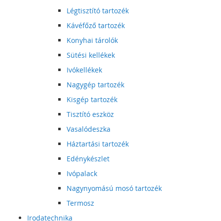
Légtisztító tartozék
Kávéfőző tartozék
Konyhai tárolók
Sütési kellékek
Ivókellékek
Nagygép tartozék
Kisgép tartozék
Tisztító eszköz
Vasalódeszka
Háztartási tartozék
Edénykészlet
Ivópalack
Nagynyomású mosó tartozék
Termosz
Irodatechnika