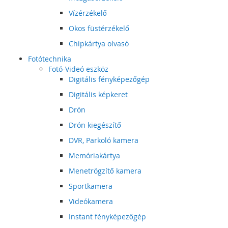
Vízérzékelő
Okos füstérzékelő
Chipkártya olvasó
Fotótechnika
Fotó-Videó eszköz
Digitális fényképezőgép
Digitális képkeret
Drón
Drón kiegészítő
DVR, Parkoló kamera
Memóriakártya
Menetrögzítő kamera
Sportkamera
Videókamera
Instant fényképezőgép