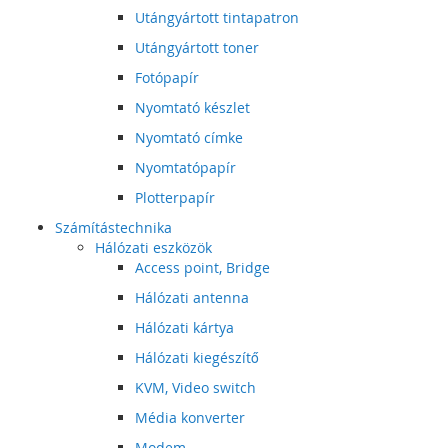
Utángyártott tintapatron
Utángyártott toner
Fotópapír
Nyomtató készlet
Nyomtató címke
Nyomtatópapír
Plotterpapír
Számítástechnika
Hálózati eszközök
Access point, Bridge
Hálózati antenna
Hálózati kártya
Hálózati kiegészítő
KVM, Video switch
Média konverter
Modem