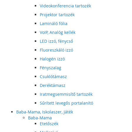
Videokonferencia tartozék
Projektor tartozék
Lamináló fólia
VoIP, Analóg kellék
LED izzó, fénycső
Fluoreszkáló izzó
Halogén izzó
Fényszalag
Csuklótámasz
Deréktámasz
Iratmegsemmisítő tartozék
Sűrített levegős portalanító
Baba-Mama, Iskolaszer, Játék
Baba-Mama
Etetőszék