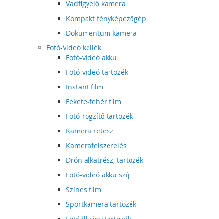
Vadfigyelő kamera
Kompakt fényképezőgép
Dokumentum kamera
Fotó-Videó kellék
Fotó-videó akku
Fotó-videó tartozék
Instant film
Fekete-fehér film
Fotó-rögzítő tartozék
Kamera retesz
Kamerafelszerelés
Drón alkatrész, tartozék
Fotó-videó akku szíj
Színes film
Sportkamera tartozék
Fotóállvány tartozék