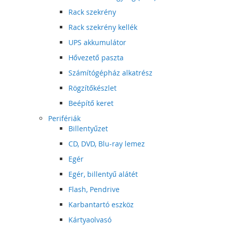
Rack szekrény
Rack szekrény kellék
UPS akkumulátor
Hővezető paszta
Számítógépház alkatrész
Rögzítőkészlet
Beépítő keret
Perifériák
Billentyűzet
CD, DVD, Blu-ray lemez
Egér
Egér, billentyű alátét
Flash, Pendrive
Karbantartó eszköz
Kártyaolvasó