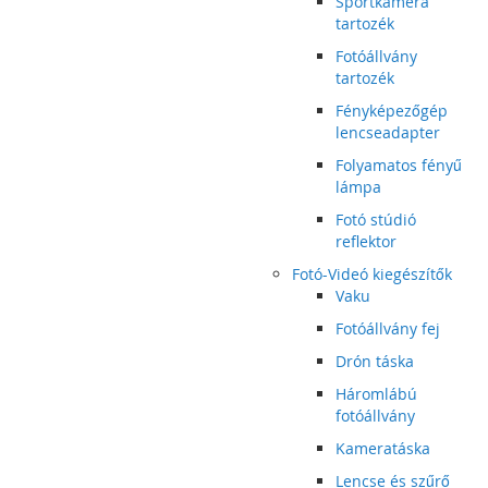
Sportkamera
tartozék
Fotóállvány
tartozék
Fényképezőgép
lencseadapter
Folyamatos fényű
lámpa
Fotó stúdió
reflektor
Fotó-Videó kiegészítők
Vaku
Fotóállvány fej
Drón táska
Háromlábú
fotóállvány
Kameratáska
Lencse és szűrő