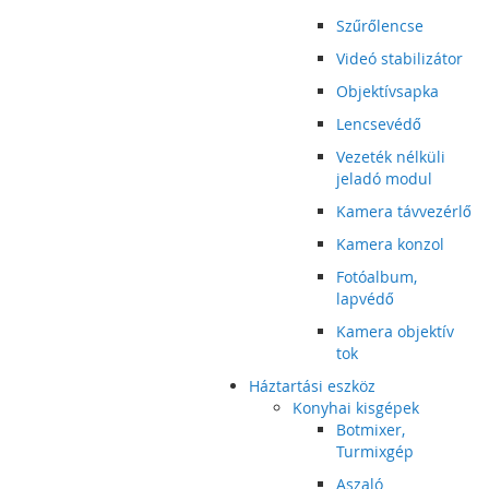
Szűrőlencse
Videó stabilizátor
Objektívsapka
Lencsevédő
Vezeték nélküli
jeladó modul
Kamera távvezérlő
Kamera konzol
Fotóalbum,
lapvédő
Kamera objektív
tok
Háztartási eszköz
Konyhai kisgépek
Botmixer,
Turmixgép
Aszaló