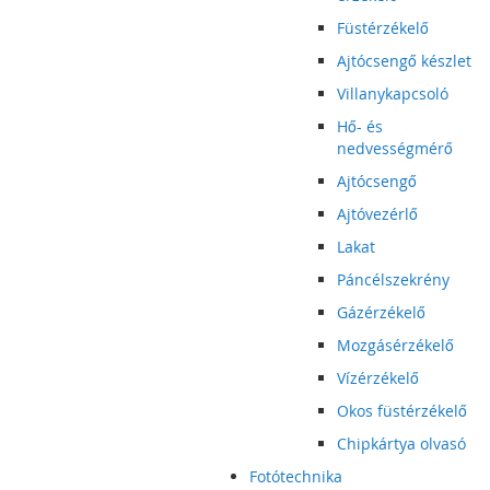
Füstérzékelő
Ajtócsengő készlet
Villanykapcsoló
Hő- és
nedvességmérő
Ajtócsengő
Ajtóvezérlő
Lakat
Páncélszekrény
Gázérzékelő
Mozgásérzékelő
Vízérzékelő
Okos füstérzékelő
Chipkártya olvasó
Fotótechnika