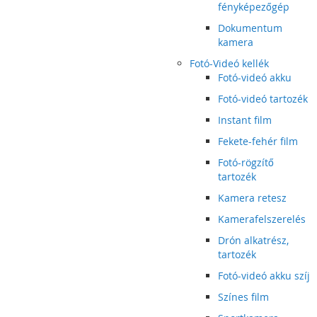
fényképezőgép
Dokumentum
kamera
Fotó-Videó kellék
Fotó-videó akku
Fotó-videó tartozék
Instant film
Fekete-fehér film
Fotó-rögzítő
tartozék
Kamera retesz
Kamerafelszerelés
Drón alkatrész,
tartozék
Fotó-videó akku szíj
Színes film