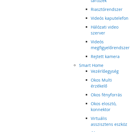
tartozék
Riasztórendszer
Videós kaputelefon
Hálózati video
szerver
Videós
megfigyelőrendszer
Rejtett kamera
Smart Home
Vezérlőegység
Okos Multi
érzékelő
Okos fényforrás
Okos elosztó,
konnektor
Virtuális
asszisztens eszköz