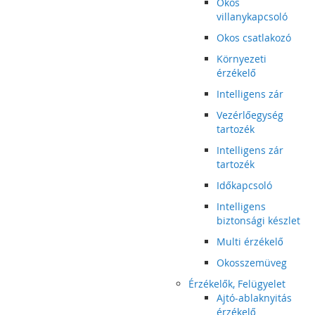
Okos
villanykapcsoló
Okos csatlakozó
Környezeti
érzékelő
Intelligens zár
Vezérlőegység
tartozék
Intelligens zár
tartozék
Időkapcsoló
Intelligens
biztonsági készlet
Multi érzékelő
Okosszemüveg
Érzékelők, Felügyelet
Ajtó-ablaknyitás
érzékelő