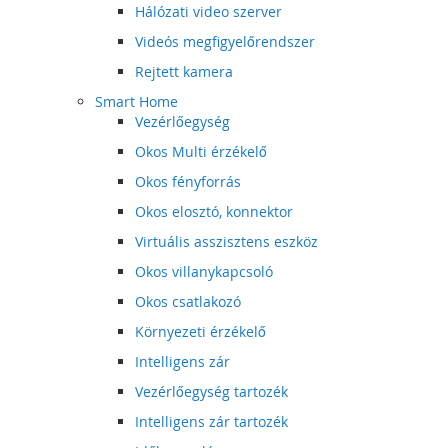
Hálózati video szerver
Videós megfigyelőrendszer
Rejtett kamera
Smart Home
Vezérlőegység
Okos Multi érzékelő
Okos fényforrás
Okos elosztó, konnektor
Virtuális asszisztens eszköz
Okos villanykapcsoló
Okos csatlakozó
Környezeti érzékelő
Intelligens zár
Vezérlőegység tartozék
Intelligens zár tartozék