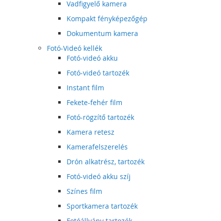
Vadfigyelő kamera
Kompakt fényképezőgép
Dokumentum kamera
Fotó-Videó kellék
Fotó-videó akku
Fotó-videó tartozék
Instant film
Fekete-fehér film
Fotó-rögzítő tartozék
Kamera retesz
Kamerafelszerelés
Drón alkatrész, tartozék
Fotó-videó akku szíj
Színes film
Sportkamera tartozék
Fotóállvány tartozék