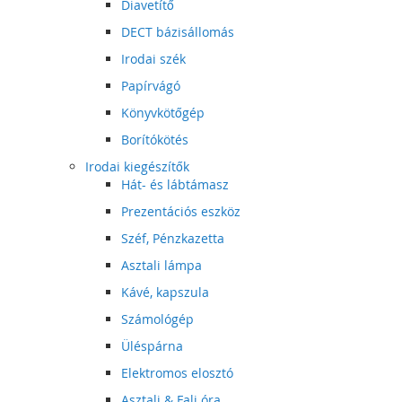
Diavetítő
DECT bázisállomás
Irodai szék
Papírvágó
Könyvkötőgép
Borítókötés
Irodai kiegészítők
Hát- és lábtámasz
Prezentációs eszköz
Széf, Pénzkazetta
Asztali lámpa
Kávé, kapszula
Számológép
Üléspárna
Elektromos elosztó
Asztali & Fali óra