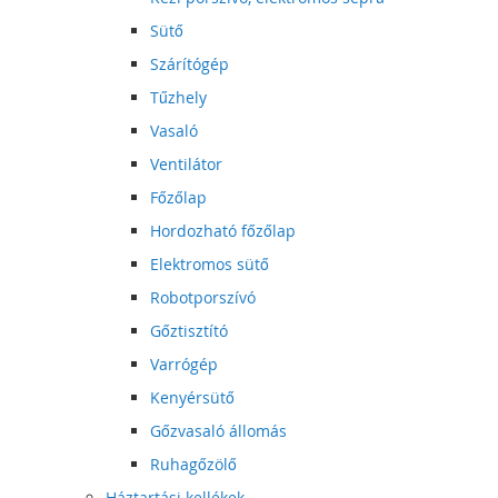
Sütő
Szárítógép
Tűzhely
Vasaló
Ventilátor
Főzőlap
Hordozható főzőlap
Elektromos sütő
Robotporszívó
Gőztisztító
Varrógép
Kenyérsütő
Gőzvasaló állomás
Ruhagőzölő
Háztartási kellékek