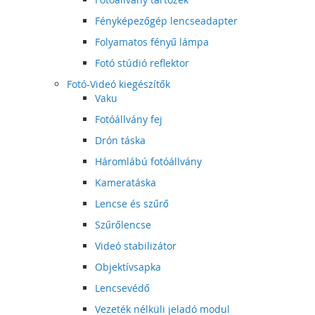
Fényképezőgép lencseadapter
Folyamatos fényű lámpa
Fotó stúdió reflektor
Fotó-Videó kiegészítők
Vaku
Fotóállvány fej
Drón táska
Háromlábú fotóállvány
Kameratáska
Lencse és szűrő
Szűrőlencse
Videó stabilizátor
Objektívsapka
Lencsevédő
Vezeték nélküli jeladó modul