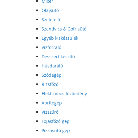
Mixer
Olajsütő
Szeletelő
Szendvics & Gofrisütő
Egyéb kiskészülék
Vízforraló
Desszert készítő
Húsdaráló
Szódagép
Rizsfőző
Elektromos főzőedény
Aprítógép
Vízszűrő
Tojásfőző gép
Pizzasütő gép