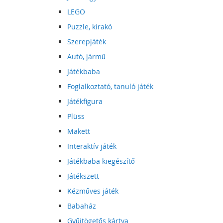
LEGO
Puzzle, kirakó
Szerepjáték
Autó, jármű
Játékbaba
Foglalkoztató, tanuló játék
Játékfigura
Plüss
Makett
Interaktív játék
Játékbaba kiegészítő
Játékszett
Kézműves játék
Babaház
Gyűjtögetős kártya