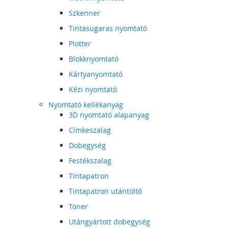
Szkenner
Tintasugaras nyomtató
Plotter
Blokknyomtató
Kártyanyomtató
Kézi nyomtató
Nyomtató kellékanyag
3D nyomtató alapanyag
Címkeszalag
Dobegység
Festékszalag
Tintapatron
Tintapatron utántöltő
Toner
Utángyártott dobegység