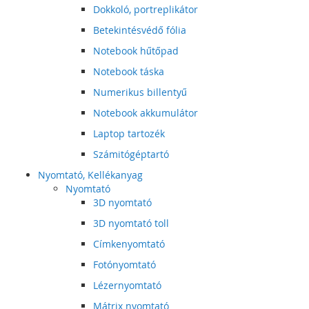
Dokkoló, portreplikátor
Betekintésvédő fólia
Notebook hűtőpad
Notebook táska
Numerikus billentyű
Notebook akkumulátor
Laptop tartozék
Számitógéptartó
Nyomtató, Kellékanyag
Nyomtató
3D nyomtató
3D nyomtató toll
Címkenyomtató
Fotónyomtató
Lézernyomtató
Mátrix nyomtató