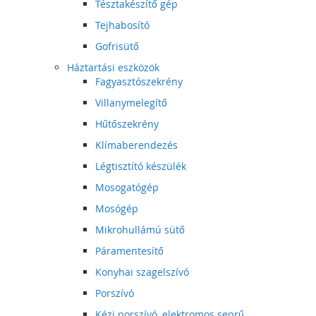
Tésztakészítő gép
Tejhabosító
Gofrisütő
Háztartási eszközök
Fagyasztószekrény
Villanymelegítő
Hűtőszekrény
Klímaberendezés
Légtisztító készülék
Mosogatógép
Mosógép
Mikrohullámú sütő
Páramentesítő
Konyhai szagelszívó
Porszívó
Kézi porszívó, elektromos seprű