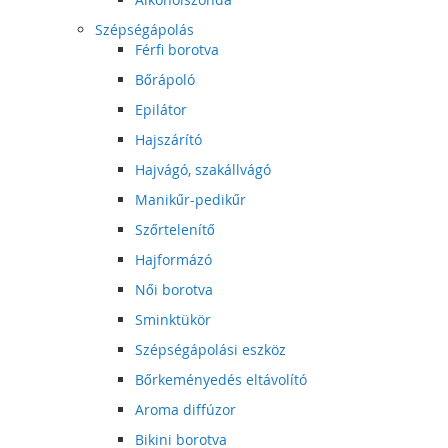
Szépségápolás
Férfi borotva
Bőrápoló
Epilátor
Hajszárító
Hajvágó, szakállvágó
Manikűr-pedikűr
Szőrtelenítő
Hajformázó
Női borotva
Sminktükör
Szépségápolási eszköz
Bőrkeményedés eltávolító
Aroma diffúzor
Bikini borotva