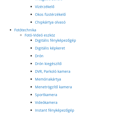
Vízérzékelő
Okos füstérzékelő
Chipkártya olvasó
Fotótechnika
Fotó-Videó eszköz
Digitális fényképezőgép
Digitális képkeret
Drón
Drón kiegészítő
DVR, Parkoló kamera
Memóriakártya
Menetrögzítő kamera
Sportkamera
Videókamera
Instant fényképezőgép