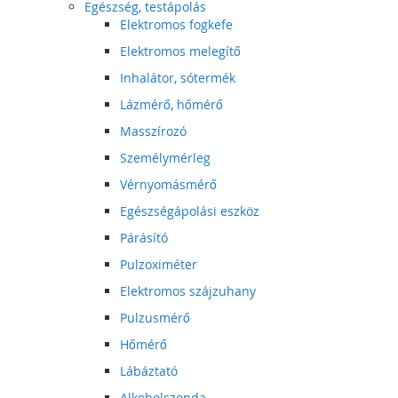
Egészség, testápolás
Elektromos fogkefe
Elektromos melegítő
Inhalátor, sótermék
Lázmérő, hőmérő
Masszírozó
Személymérleg
Vérnyomásmérő
Egészségápolási eszköz
Párásító
Pulzoximéter
Elektromos szájzuhany
Pulzusmérő
Hőmérő
Lábáztató
Alkoholszonda