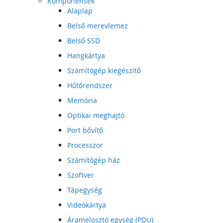
Komponensek
Alaplap
Belső merevlemez
Belső SSD
Hangkártya
Számítógép kiegészítő
Hűtőrendszer
Memória
Optikai meghajtó
Port bővítő
Processzor
Számítógép ház
Szoftver
Tápegység
Videókártya
Áramelosztó egység (PDU)