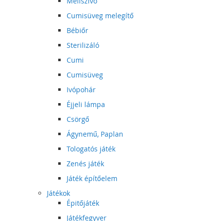
Mellszívó
Cumisüveg melegítő
Bébiőr
Sterilizáló
Cumi
Cumisüveg
Ivópohár
Éjjeli lámpa
Csörgő
Ágynemű, Paplan
Tologatós játék
Zenés játék
Játék építőelem
Játékok
Épitőjáték
Játékfegyver