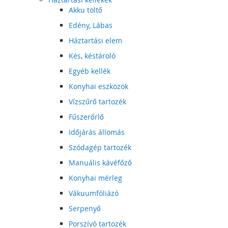
Akku töltő
Edény, Lábas
Háztartási elem
Kés, késtároló
Egyéb kellék
Konyhai eszközök
Vízszűrő tartozék
Fűszerőrlő
Időjárás állomás
Szódagép tartozék
Manuális kávéfőző
Konyhai mérleg
Vákuumfóliázó
Serpenyő
Porszívó tartozék