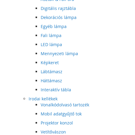
Digitális rajztábla
Dekorációs lámpa
Egyéb lámpa
Fali lámpa
LED lámpa
Mennyezeti lámpa
Képkeret
Lábtámasz
Háttámasz
Interaktív tábla
Irodai kellékek
Vonalkódolvasó tartozék
Mobil adatgyűjtő tok
Projektor konzol
Vetítővászon