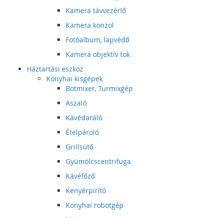
Kamera távvezérlő
Kamera konzol
Fotóalbum, lapvédő
Kamera objektív tok
Háztartási eszköz
Konyhai kisgépek
Botmixer, Turmixgép
Aszaló
Kávédaráló
Ételpároló
Grillsütő
Gyümölcscentrifuga
Kávéfőző
Kenyérpirító
Konyhai robotgép