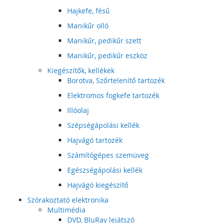
Hajkefe, fésű
Manikűr olló
Manikűr, pedikűr szett
Manikűr, pedikűr eszköz
Kiegészítők, kellékek
Borotva, Szőrtelenítő tartozék
Elektromos fogkefe tartozék
Illóolaj
Szépségápolási kellék
Hajvágó tartozék
Számítógépes szemüveg
Egészségápolási kellék
Hajvágó kiegészítő
Szórakoztató elektronika
Multimédia
DVD, BluRay lejátszó