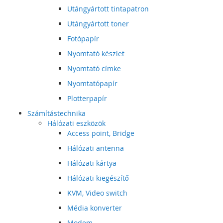
Utángyártott tintapatron
Utángyártott toner
Fotópapír
Nyomtató készlet
Nyomtató címke
Nyomtatópapír
Plotterpapír
Számítástechnika
Hálózati eszközök
Access point, Bridge
Hálózati antenna
Hálózati kártya
Hálózati kiegészítő
KVM, Video switch
Média konverter
Modem