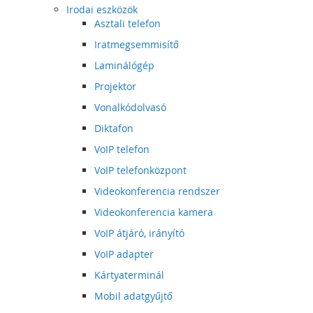
Irodai eszközök
Asztali telefon
Iratmegsemmisítő
Laminálógép
Projektor
Vonalkódolvasó
Diktafon
VoIP telefon
VoIP telefonközpont
Videokonferencia rendszer
Videokonferencia kamera
VoIP átjáró, irányító
VoIP adapter
Kártyaterminál
Mobil adatgyűjtő