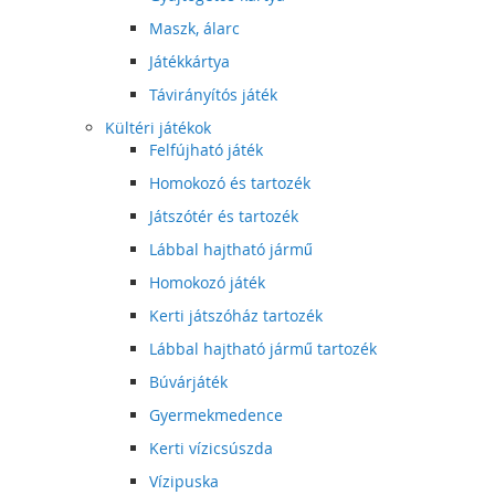
Maszk, álarc
Játékkártya
Távirányítós játék
Kültéri játékok
Felfújható játék
Homokozó és tartozék
Játszótér és tartozék
Lábbal hajtható jármű
Homokozó játék
Kerti játszóház tartozék
Lábbal hajtható jármű tartozék
Búvárjáték
Gyermekmedence
Kerti vízicsúszda
Vízipuska