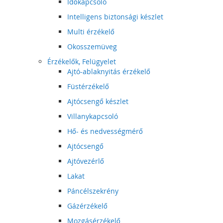
Időkapcsoló
Intelligens biztonsági készlet
Multi érzékelő
Okosszemüveg
Érzékelők, Felügyelet
Ajtó-ablaknyitás érzékelő
Füstérzékelő
Ajtócsengő készlet
Villanykapcsoló
Hő- és nedvességmérő
Ajtócsengő
Ajtóvezérlő
Lakat
Páncélszekrény
Gázérzékelő
Mozgásérzékelő