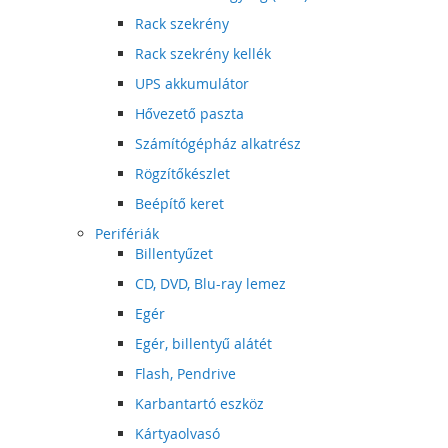
Rack szekrény
Rack szekrény kellék
UPS akkumulátor
Hővezető paszta
Számítógépház alkatrész
Rögzítőkészlet
Beépítő keret
Perifériák
Billentyűzet
CD, DVD, Blu-ray lemez
Egér
Egér, billentyű alátét
Flash, Pendrive
Karbantartó eszköz
Kártyaolvasó