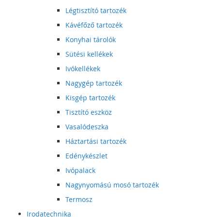
Légtisztító tartozék
Kávéfőző tartozék
Konyhai tárolók
Sütési kellékek
Ivókellékek
Nagygép tartozék
Kisgép tartozék
Tisztító eszköz
Vasalódeszka
Háztartási tartozék
Edénykészlet
Ivópalack
Nagynyomású mosó tartozék
Termosz
Irodatechnika