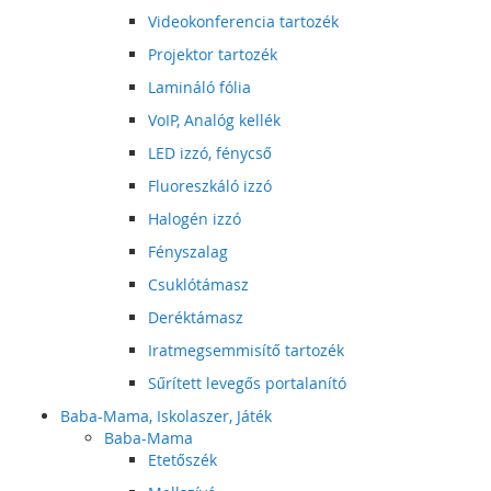
Videokonferencia tartozék
Projektor tartozék
Lamináló fólia
VoIP, Analóg kellék
LED izzó, fénycső
Fluoreszkáló izzó
Halogén izzó
Fényszalag
Csuklótámasz
Deréktámasz
Iratmegsemmisítő tartozék
Sűrített levegős portalanító
Baba-Mama, Iskolaszer, Játék
Baba-Mama
Etetőszék