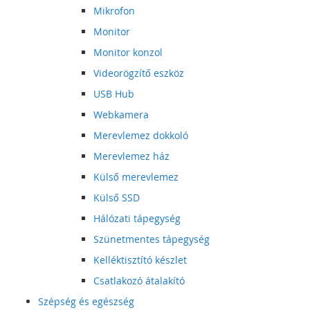
Mikrofon
Monitor
Monitor konzol
Videorögzítő eszköz
USB Hub
Webkamera
Merevlemez dokkoló
Merevlemez ház
Külső merevlemez
Külső SSD
Hálózati tápegység
Szünetmentes tápegység
Kelléktisztító készlet
Csatlakozó átalakító
Szépség és egészség