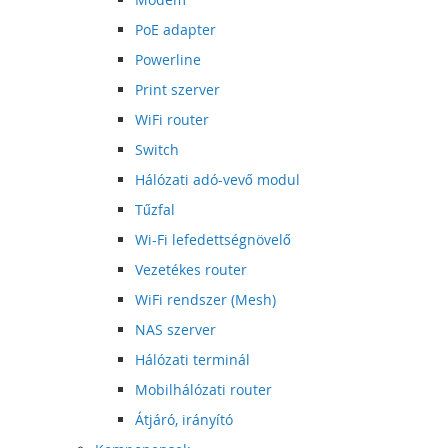
PoE adapter
Powerline
Print szerver
WiFi router
Switch
Hálózati adó-vevő modul
Tűzfal
Wi-Fi lefedettségnövelő
Vezetékes router
WiFi rendszer (Mesh)
NAS szerver
Hálózati terminál
Mobilhálózati router
Átjáró, irányító