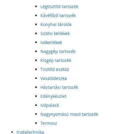
Légtisztító tartozék
Kávéfőző tartozék
Konyhai tárolók
Sütési kellékek
Ivókellékek
Nagygép tartozék
Kisgép tartozék
Tisztító eszköz
Vasalódeszka
Háztartási tartozék
Edénykészlet
Ivópalack
Nagynyomású mosó tartozék
Termosz
Irodatechnika