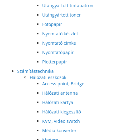
Utángyártott tintapatron
Utángyártott toner
Fotópapír
Nyomtató készlet
Nyomtató címke
Nyomtatópapír
Plotterpapír
Számítástechnika
Hálózati eszközök
Access point, Bridge
Hálózati antenna
Hálózati kártya
Hálózati kiegészítő
KVM, Video switch
Média konverter
Modem