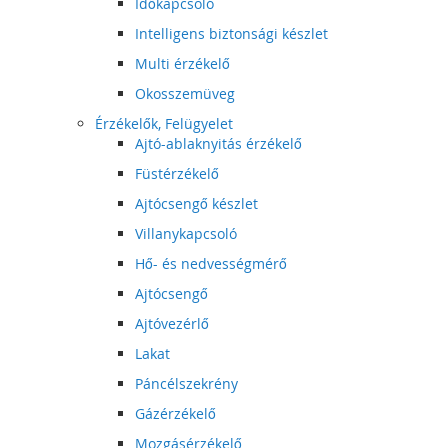
Időkapcsoló
Intelligens biztonsági készlet
Multi érzékelő
Okosszemüveg
Érzékelők, Felügyelet
Ajtó-ablaknyitás érzékelő
Füstérzékelő
Ajtócsengő készlet
Villanykapcsoló
Hő- és nedvességmérő
Ajtócsengő
Ajtóvezérlő
Lakat
Páncélszekrény
Gázérzékelő
Mozgásérzékelő