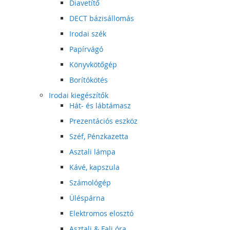
Diavetítő
DECT bázisállomás
Irodai szék
Papírvágó
Könyvkötőgép
Borítókötés
Irodai kiegészítők
Hát- és lábtámasz
Prezentációs eszköz
Széf, Pénzkazetta
Asztali lámpa
Kávé, kapszula
Számológép
Üléspárna
Elektromos elosztó
Asztali & Fali óra