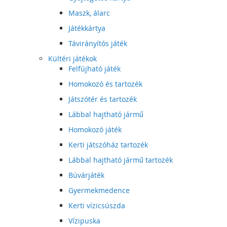
Maszk, álarc
Játékkártya
Távirányítós játék
Kültéri játékok
Felfújható játék
Homokozó és tartozék
Játszótér és tartozék
Lábbal hajtható jármű
Homokozó játék
Kerti játszóház tartozék
Lábbal hajtható jármű tartozék
Búvárjáték
Gyermekmedence
Kerti vízicsúszda
Vízipuska