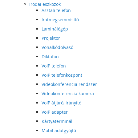
Irodai eszközök
Asztali telefon
Iratmegsemmisítő
Laminálógép
Projektor
Vonalkódolvasó
Diktafon
VoIP telefon
VoIP telefonközpont
Videokonferencia rendszer
Videokonferencia kamera
VoIP átjáró, irányító
VoIP adapter
Kártyaterminál
Mobil adatgyűjtő