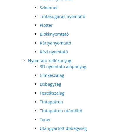
Szkenner
Tintasugaras nyomtató
Plotter
Blokknyomtató
Kártyanyomtató
Kézi nyomtató
Nyomtató kellékanyag
3D nyomtató alapanyag
Címkeszalag
Dobegység
Festékszalag
Tintapatron
Tintapatron utántöltő
Toner
Utángyártott dobegység