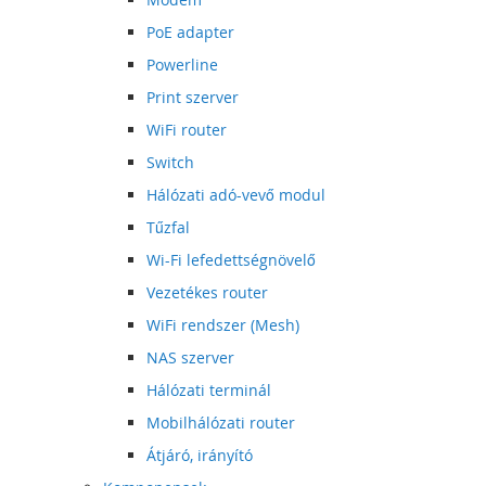
PoE adapter
Powerline
Print szerver
WiFi router
Switch
Hálózati adó-vevő modul
Tűzfal
Wi-Fi lefedettségnövelő
Vezetékes router
WiFi rendszer (Mesh)
NAS szerver
Hálózati terminál
Mobilhálózati router
Átjáró, irányító