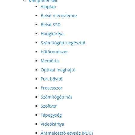
Komponensek
Alaplap
Belső merevlemez
Belső SSD
Hangkártya
Számítógép kiegészítő
Hűtőrendszer
Memória
Optikai meghajtó
Port bővítő
Processzor
Számítógép ház
Szoftver
Tápegység
Videókártya
Áramelosztó egység (PDU)