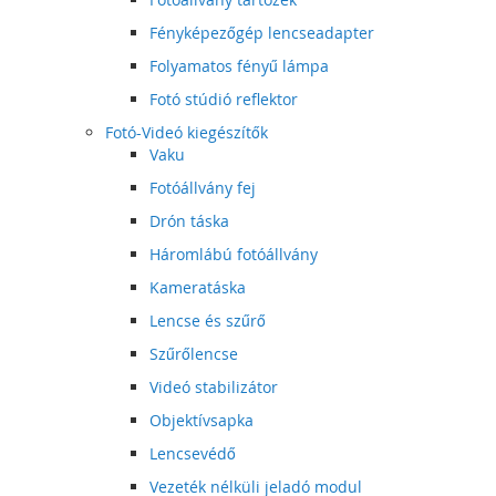
Fényképezőgép lencseadapter
Folyamatos fényű lámpa
Fotó stúdió reflektor
Fotó-Videó kiegészítők
Vaku
Fotóállvány fej
Drón táska
Háromlábú fotóállvány
Kameratáska
Lencse és szűrő
Szűrőlencse
Videó stabilizátor
Objektívsapka
Lencsevédő
Vezeték nélküli jeladó modul