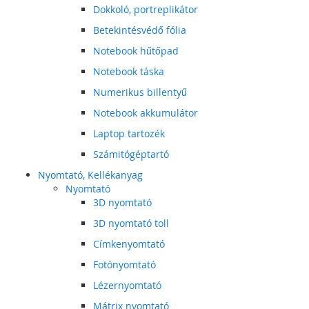
Dokkoló, portreplikátor
Betekintésvédő fólia
Notebook hűtőpad
Notebook táska
Numerikus billentyű
Notebook akkumulátor
Laptop tartozék
Számitógéptartó
Nyomtató, Kellékanyag
Nyomtató
3D nyomtató
3D nyomtató toll
Címkenyomtató
Fotónyomtató
Lézernyomtató
Mátrix nyomtató