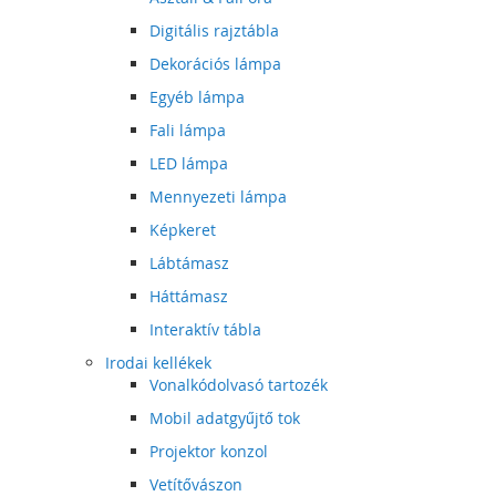
Digitális rajztábla
Dekorációs lámpa
Egyéb lámpa
Fali lámpa
LED lámpa
Mennyezeti lámpa
Képkeret
Lábtámasz
Háttámasz
Interaktív tábla
Irodai kellékek
Vonalkódolvasó tartozék
Mobil adatgyűjtő tok
Projektor konzol
Vetítővászon