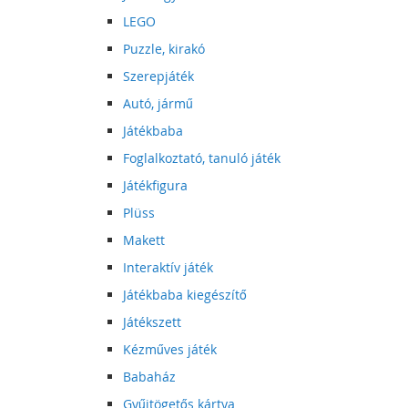
LEGO
Puzzle, kirakó
Szerepjáték
Autó, jármű
Játékbaba
Foglalkoztató, tanuló játék
Játékfigura
Plüss
Makett
Interaktív játék
Játékbaba kiegészítő
Játékszett
Kézműves játék
Babaház
Gyűjtögetős kártya