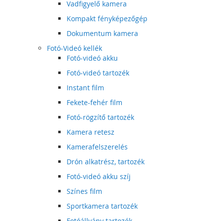
Vadfigyelő kamera
Kompakt fényképezőgép
Dokumentum kamera
Fotó-Videó kellék
Fotó-videó akku
Fotó-videó tartozék
Instant film
Fekete-fehér film
Fotó-rögzítő tartozék
Kamera retesz
Kamerafelszerelés
Drón alkatrész, tartozék
Fotó-videó akku szíj
Színes film
Sportkamera tartozék
Fotóállvány tartozék