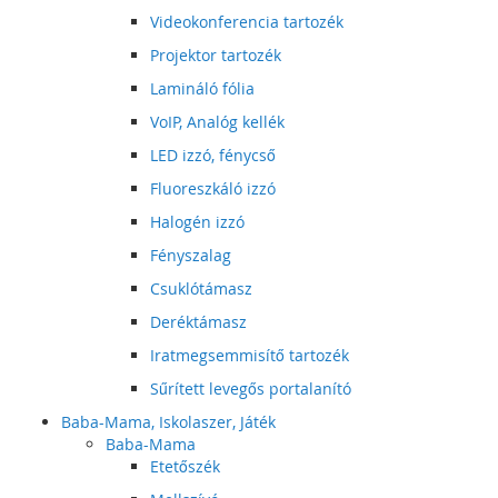
Videokonferencia tartozék
Projektor tartozék
Lamináló fólia
VoIP, Analóg kellék
LED izzó, fénycső
Fluoreszkáló izzó
Halogén izzó
Fényszalag
Csuklótámasz
Deréktámasz
Iratmegsemmisítő tartozék
Sűrített levegős portalanító
Baba-Mama, Iskolaszer, Játék
Baba-Mama
Etetőszék