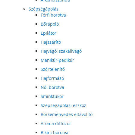
Szépségápolás
Férfi borotva
Bőrápoló
Epilátor
Hajszárító
Hajvágó, szakállvágó
Manikűr-pedikűr
Szőrtelenítő
Hajformázó
Női borotva
Sminktükör
Szépségápolási eszköz
Bőrkeményedés eltávolító
Aroma diffúzor
Bikini borotva