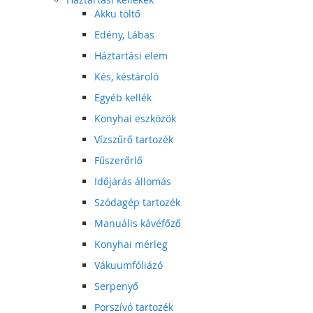
Akku töltő
Edény, Lábas
Háztartási elem
Kés, késtároló
Egyéb kellék
Konyhai eszközök
Vízszűrő tartozék
Fűszerőrlő
Időjárás állomás
Szódagép tartozék
Manuális kávéfőző
Konyhai mérleg
Vákuumfóliázó
Serpenyő
Porszívó tartozék