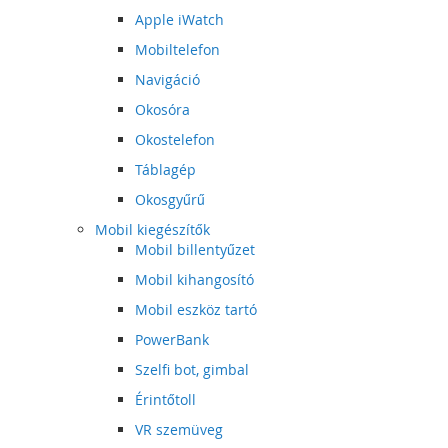
Apple iWatch
Mobiltelefon
Navigáció
Okosóra
Okostelefon
Táblagép
Okosgyűrű
Mobil kiegészítők
Mobil billentyűzet
Mobil kihangosító
Mobil eszköz tartó
PowerBank
Szelfi bot, gimbal
Érintőtoll
VR szemüveg