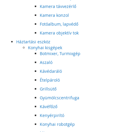
Kamera távvezérlő
Kamera konzol
Fotóalbum, lapvédő
Kamera objektív tok
Háztartási eszköz
Konyhai kisgépek
Botmixer, Turmixgép
Aszaló
Kávédaráló
Ételpároló
Grillsütő
Gyümölcscentrifuga
Kávéfőző
Kenyérpirító
Konyhai robotgép