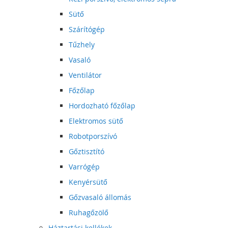
Sütő
Szárítógép
Tűzhely
Vasaló
Ventilátor
Főzőlap
Hordozható főzőlap
Elektromos sütő
Robotporszívó
Gőztisztító
Varrógép
Kenyérsütő
Gőzvasaló állomás
Ruhagőzölő
Háztartási kellékek