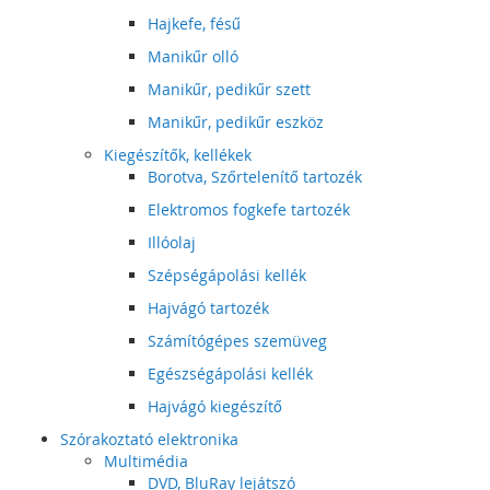
Hajkefe, fésű
Manikűr olló
Manikűr, pedikűr szett
Manikűr, pedikűr eszköz
Kiegészítők, kellékek
Borotva, Szőrtelenítő tartozék
Elektromos fogkefe tartozék
Illóolaj
Szépségápolási kellék
Hajvágó tartozék
Számítógépes szemüveg
Egészségápolási kellék
Hajvágó kiegészítő
Szórakoztató elektronika
Multimédia
DVD, BluRay lejátszó