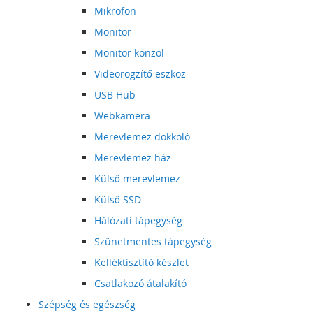
Mikrofon
Monitor
Monitor konzol
Videorögzítő eszköz
USB Hub
Webkamera
Merevlemez dokkoló
Merevlemez ház
Külső merevlemez
Külső SSD
Hálózati tápegység
Szünetmentes tápegység
Kelléktisztító készlet
Csatlakozó átalakító
Szépség és egészség