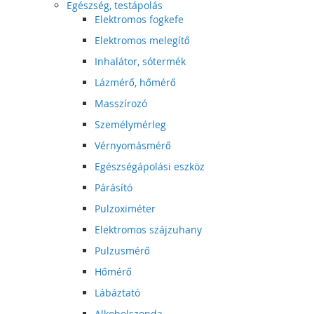
Egészség, testápolás
Elektromos fogkefe
Elektromos melegítő
Inhalátor, sótermék
Lázmérő, hőmérő
Masszírozó
Személymérleg
Vérnyomásmérő
Egészségápolási eszköz
Párásító
Pulzoximéter
Elektromos szájzuhany
Pulzusmérő
Hőmérő
Lábáztató
Alkoholszonda