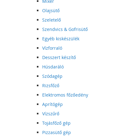
Mixer
Olajsütő
Szeletelő
Szendvics & Gofrisütő
Egyéb kiskészülék
Vízforraló
Desszert készítő
Húsdaráló
Szódagép
Rizsfőző
Elektromos főzőedény
Aprítógép
Vízszűrő
Tojásfőző gép
Pizzasütő gép