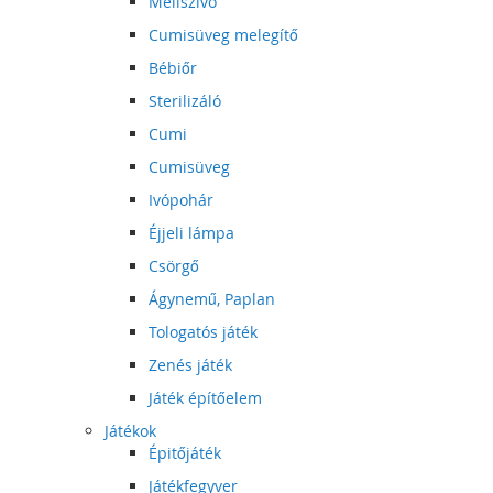
Mellszívó
Cumisüveg melegítő
Bébiőr
Sterilizáló
Cumi
Cumisüveg
Ivópohár
Éjjeli lámpa
Csörgő
Ágynemű, Paplan
Tologatós játék
Zenés játék
Játék építőelem
Játékok
Épitőjáték
Játékfegyver