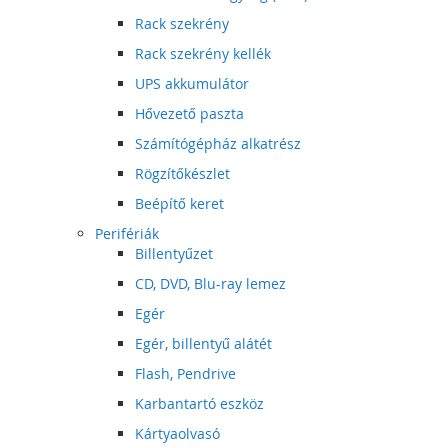
Rack szekrény
Rack szekrény kellék
UPS akkumulátor
Hővezető paszta
Számítógépház alkatrész
Rögzítőkészlet
Beépítő keret
Perifériák
Billentyűzet
CD, DVD, Blu-ray lemez
Egér
Egér, billentyű alátét
Flash, Pendrive
Karbantartó eszköz
Kártyaolvasó