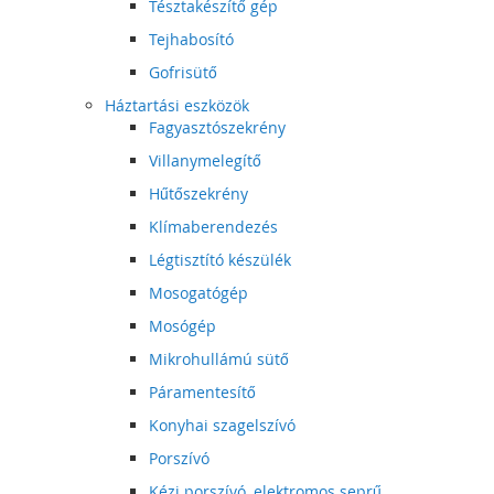
Tésztakészítő gép
Tejhabosító
Gofrisütő
Háztartási eszközök
Fagyasztószekrény
Villanymelegítő
Hűtőszekrény
Klímaberendezés
Légtisztító készülék
Mosogatógép
Mosógép
Mikrohullámú sütő
Páramentesítő
Konyhai szagelszívó
Porszívó
Kézi porszívó, elektromos seprű