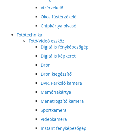
Vízérzékelő
Okos füstérzékelő
Chipkártya olvasó
Fotótechnika
Fotó-Videó eszköz
Digitális fényképezőgép
Digitális képkeret
Drón
Drón kiegészítő
DVR, Parkoló kamera
Memóriakártya
Menetrögzítő kamera
Sportkamera
Videókamera
Instant fényképezőgép