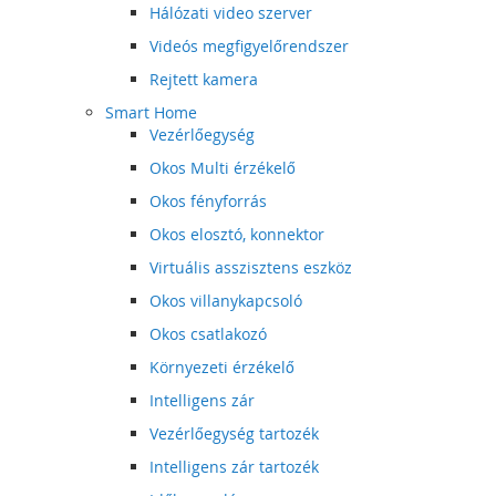
Hálózati video szerver
Videós megfigyelőrendszer
Rejtett kamera
Smart Home
Vezérlőegység
Okos Multi érzékelő
Okos fényforrás
Okos elosztó, konnektor
Virtuális asszisztens eszköz
Okos villanykapcsoló
Okos csatlakozó
Környezeti érzékelő
Intelligens zár
Vezérlőegység tartozék
Intelligens zár tartozék