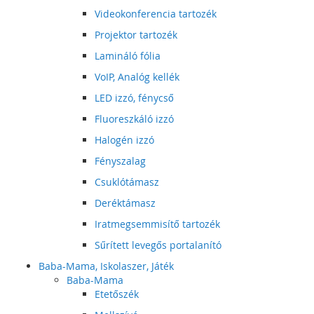
Videokonferencia tartozék
Projektor tartozék
Lamináló fólia
VoIP, Analóg kellék
LED izzó, fénycső
Fluoreszkáló izzó
Halogén izzó
Fényszalag
Csuklótámasz
Deréktámasz
Iratmegsemmisítő tartozék
Sűrített levegős portalanító
Baba-Mama, Iskolaszer, Játék
Baba-Mama
Etetőszék