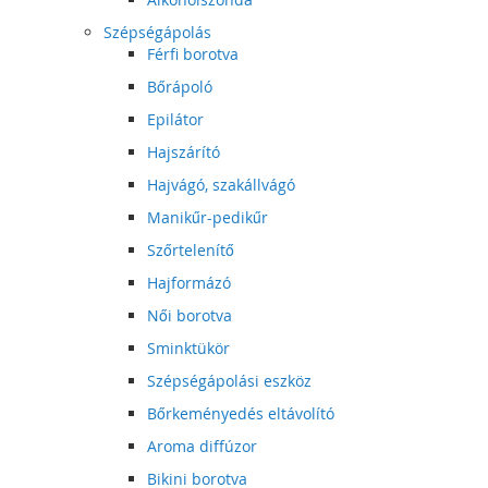
Szépségápolás
Férfi borotva
Bőrápoló
Epilátor
Hajszárító
Hajvágó, szakállvágó
Manikűr-pedikűr
Szőrtelenítő
Hajformázó
Női borotva
Sminktükör
Szépségápolási eszköz
Bőrkeményedés eltávolító
Aroma diffúzor
Bikini borotva