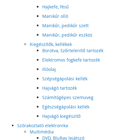
Hajkefe, fésű
Manikűr olló
Manikűr, pedikűr szett
Manikűr, pedikűr eszköz
Kiegészítők, kellékek
Borotva, Szőrtelenítő tartozék
Elektromos fogkefe tartozék
Illóolaj
Szépségápolási kellék
Hajvágó tartozék
Számítógépes szemüveg
Egészségápolási kellék
Hajvágó kiegészítő
Szórakoztató elektronika
Multimédia
DVD, BluRay lejátszó