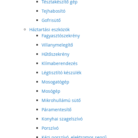
Tésztakészítő gép
Tejhabosító
Gofrisütő
Háztartási eszközök
Fagyasztószekrény
Villanymelegítő
Hűtőszekrény
Klímaberendezés
Légtisztító készülék
Mosogatógép
Mosógép
Mikrohullámú sütő
Páramentesítő
Konyhai szagelszívó
Porszívó
Kézi porszívó, elektromos seprű