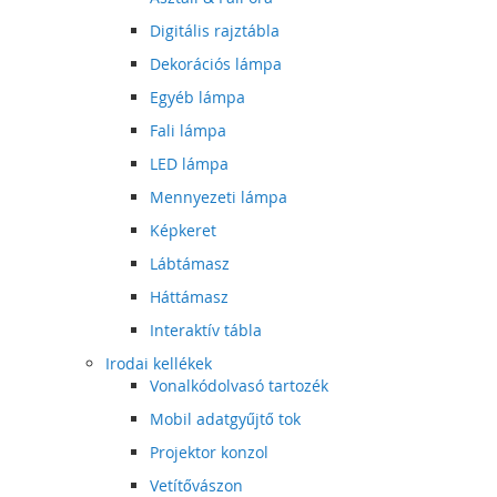
Digitális rajztábla
Dekorációs lámpa
Egyéb lámpa
Fali lámpa
LED lámpa
Mennyezeti lámpa
Képkeret
Lábtámasz
Háttámasz
Interaktív tábla
Irodai kellékek
Vonalkódolvasó tartozék
Mobil adatgyűjtő tok
Projektor konzol
Vetítővászon