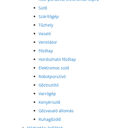
Sütő
Szárítógép
Tűzhely
Vasaló
Ventilátor
Főzőlap
Hordozható főzőlap
Elektromos sütő
Robotporszívó
Gőztisztító
Varrógép
Kenyérsütő
Gőzvasaló állomás
Ruhagőzölő
Háztartási kellékek