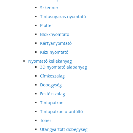
Szkenner
Tintasugaras nyomtató
Plotter
Blokknyomtató
Kártyanyomtató
Kézi nyomtató
Nyomtató kellékanyag
3D nyomtató alapanyag
Címkeszalag
Dobegység
Festékszalag
Tintapatron
Tintapatron utántöltő
Toner
Utángyártott dobegység