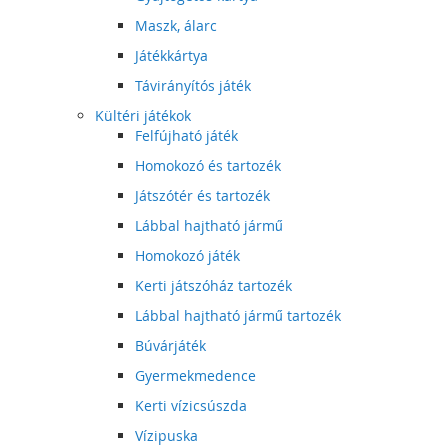
Maszk, álarc
Játékkártya
Távirányítós játék
Kültéri játékok
Felfújható játék
Homokozó és tartozék
Játszótér és tartozék
Lábbal hajtható jármű
Homokozó játék
Kerti játszóház tartozék
Lábbal hajtható jármű tartozék
Búvárjáték
Gyermekmedence
Kerti vízicsúszda
Vízipuska