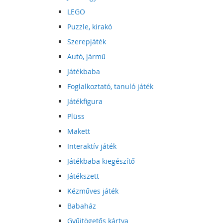
LEGO
Puzzle, kirakó
Szerepjáték
Autó, jármű
Játékbaba
Foglalkoztató, tanuló játék
Játékfigura
Plüss
Makett
Interaktív játék
Játékbaba kiegészítő
Játékszett
Kézműves játék
Babaház
Gyűjtögetős kártya