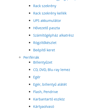
Rack szekrény
Rack szekrény kellék
UPS akkumulátor
Hővezető paszta
Számítógépház alkatrész
Rögzítőkészlet
Beépítő keret
Perifériák
Billentyűzet
CD, DVD, Blu-ray lemez
Egér
Egér, billentyű alátét
Flash, Pendrive
Karbantartó eszköz
Kártyaolvasó