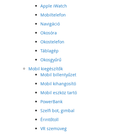
Apple iWatch
Mobiltelefon
Navigáció
Okosóra
Okostelefon
Táblagép
Okosgyűrű
Mobil kiegészítők
Mobil billentyűzet
Mobil kihangosító
Mobil eszköz tartó
PowerBank
Szelfi bot, gimbal
Érintőtoll
VR szemüveg