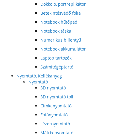
Dokkoló, portreplikátor
Betekintésvédő fólia
Notebook hűtőpad
Notebook táska
Numerikus billentyű
Notebook akkumulátor
Laptop tartozék
Számitógéptartó
Nyomtató, Kellékanyag
Nyomtató
3D nyomtató
3D nyomtató toll
Címkenyomtató
Fotónyomtató
Lézernyomtató
Mátrix nyomtató