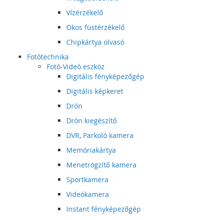
Vízérzékelő
Okos füstérzékelő
Chipkártya olvasó
Fotótechnika
Fotó-Videó eszköz
Digitális fényképezőgép
Digitális képkeret
Drón
Drón kiegészítő
DVR, Parkoló kamera
Memóriakártya
Menetrögzítő kamera
Sportkamera
Videókamera
Instant fényképezőgép