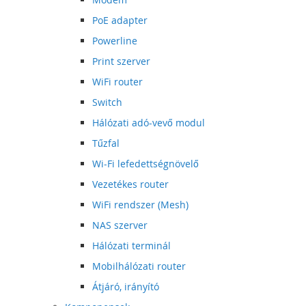
PoE adapter
Powerline
Print szerver
WiFi router
Switch
Hálózati adó-vevő modul
Tűzfal
Wi-Fi lefedettségnövelő
Vezetékes router
WiFi rendszer (Mesh)
NAS szerver
Hálózati terminál
Mobilhálózati router
Átjáró, irányító