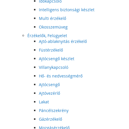
Időkapcsoló
Intelligens biztonsági készlet
Multi érzékelő
Okosszemüveg
Érzékelők, Felügyelet
Ajtó-ablaknyitás érzékelő
Füstérzékelő
Ajtócsengő készlet
Villanykapcsoló
Hő- és nedvességmérő
Ajtócsengő
Ajtóvezérlő
Lakat
Páncélszekrény
Gázérzékelő
Mozgásérzékelő