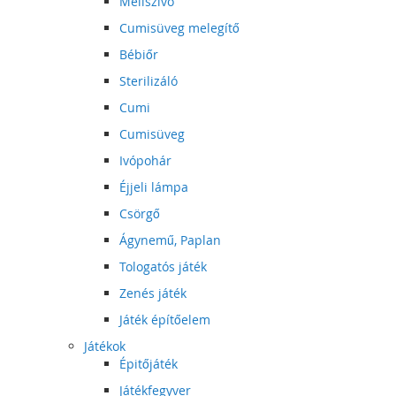
Mellszívó
Cumisüveg melegítő
Bébiőr
Sterilizáló
Cumi
Cumisüveg
Ivópohár
Éjjeli lámpa
Csörgő
Ágynemű, Paplan
Tologatós játék
Zenés játék
Játék építőelem
Játékok
Épitőjáték
Játékfegyver