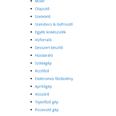
Mixer
Olajsütő
Szeletelő
Szendvics & Gofrisütő
Egyéb kiskészülék
Vízforraló
Desszert készítő
Húsdaráló
Szódagép
Rizsfőző
Elektromos főzőedény
Aprítógép
Vízszűrő
Tojásfőző gép
Pizzasütő gép