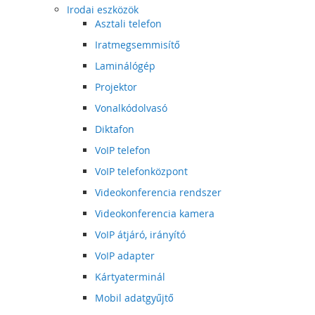
Irodai eszközök
Asztali telefon
Iratmegsemmisítő
Laminálógép
Projektor
Vonalkódolvasó
Diktafon
VoIP telefon
VoIP telefonközpont
Videokonferencia rendszer
Videokonferencia kamera
VoIP átjáró, irányító
VoIP adapter
Kártyaterminál
Mobil adatgyűjtő