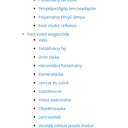
Fényképezőgép lencseadapter
Folyamatos fényű lámpa
Fotó stúdió reflektor
Fotó-Videó kiegészítők
Vaku
Fotóállvány fej
Drón táska
Háromlábú fotóállvány
Kameratáska
Lencse és szűrő
Szűrőlencse
Videó stabilizátor
Objektívsapka
Lencsevédő
Vezeték nélküli jeladó modul