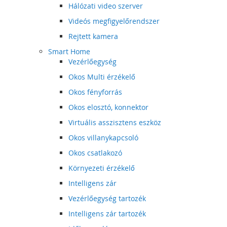
Hálózati video szerver
Videós megfigyelőrendszer
Rejtett kamera
Smart Home
Vezérlőegység
Okos Multi érzékelő
Okos fényforrás
Okos elosztó, konnektor
Virtuális asszisztens eszköz
Okos villanykapcsoló
Okos csatlakozó
Környezeti érzékelő
Intelligens zár
Vezérlőegység tartozék
Intelligens zár tartozék