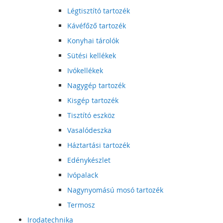
Légtisztító tartozék
Kávéfőző tartozék
Konyhai tárolók
Sütési kellékek
Ivókellékek
Nagygép tartozék
Kisgép tartozék
Tisztító eszköz
Vasalódeszka
Háztartási tartozék
Edénykészlet
Ivópalack
Nagynyomású mosó tartozék
Termosz
Irodatechnika