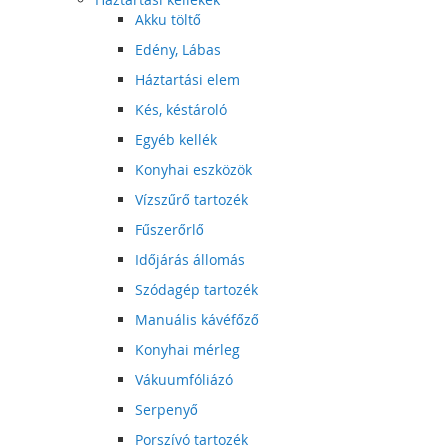
Akku töltő
Edény, Lábas
Háztartási elem
Kés, késtároló
Egyéb kellék
Konyhai eszközök
Vízszűrő tartozék
Fűszerőrlő
Időjárás állomás
Szódagép tartozék
Manuális kávéfőző
Konyhai mérleg
Vákuumfóliázó
Serpenyő
Porszívó tartozék