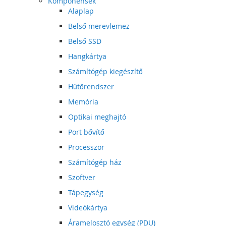
Komponensek
Alaplap
Belső merevlemez
Belső SSD
Hangkártya
Számítógép kiegészítő
Hűtőrendszer
Memória
Optikai meghajtó
Port bővítő
Processzor
Számítógép ház
Szoftver
Tápegység
Videókártya
Áramelosztó egység (PDU)