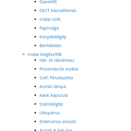
Diavetítő
DECT bázisállomás
Irodai szék
Papírvágó
Könyvkötőgép
Borítókötés
Irodai kiegészítők
Hát- és lábtámasz
Prezentációs eszköz
Széf, Pénzkazetta
Asztali lámpa
Kávé, kapszula
Számológép
Üléspárna
Elektromos elosztó
Asztali & Fali óra