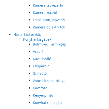
Kamera távvezérlő
Kamera konzol
Fotóalbum, lapvédő
Kamera objektív tok
Háztartási eszköz
Konyhai kisgépek
Botmixer, Turmixgép
Aszaló
Kávédaráló
Ételpároló
Grillsütő
Gyümölcscentrifuga
Kávéfőző
Kenyérpirító
Konyhai robotgép