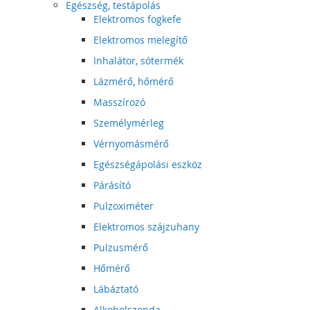
Egészség, testápolás
Elektromos fogkefe
Elektromos melegítő
Inhalátor, sótermék
Lázmérő, hőmérő
Masszírozó
Személymérleg
Vérnyomásmérő
Egészségápolási eszköz
Párásító
Pulzoximéter
Elektromos szájzuhany
Pulzusmérő
Hőmérő
Lábáztató
Alkoholszonda