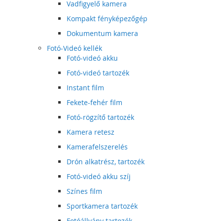
Vadfigyelő kamera
Kompakt fényképezőgép
Dokumentum kamera
Fotó-Videó kellék
Fotó-videó akku
Fotó-videó tartozék
Instant film
Fekete-fehér film
Fotó-rögzítő tartozék
Kamera retesz
Kamerafelszerelés
Drón alkatrész, tartozék
Fotó-videó akku szíj
Színes film
Sportkamera tartozék
Fotóállvány tartozék