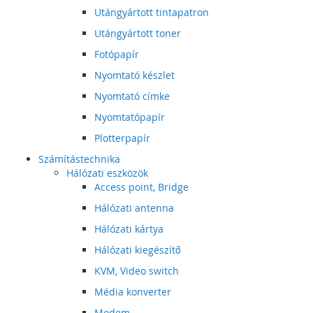
Utángyártott tintapatron
Utángyártott toner
Fotópapír
Nyomtató készlet
Nyomtató címke
Nyomtatópapír
Plotterpapír
Számítástechnika
Hálózati eszközök
Access point, Bridge
Hálózati antenna
Hálózati kártya
Hálózati kiegészítő
KVM, Video switch
Média konverter
Modem