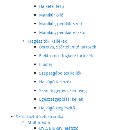
Hajkefe, fésű
Manikűr olló
Manikűr, pedikűr szett
Manikűr, pedikűr eszköz
Kiegészítők, kellékek
Borotva, Szőrtelenítő tartozék
Elektromos fogkefe tartozék
Illóolaj
Szépségápolási kellék
Hajvágó tartozék
Számítógépes szemüveg
Egészségápolási kellék
Hajvágó kiegészítő
Szórakoztató elektronika
Multimédia
DVD, BluRay lejátszó