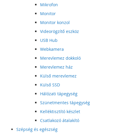
Mikrofon
Monitor
Monitor konzol
Videorögzítő eszköz
USB Hub
Webkamera
Merevlemez dokkoló
Merevlemez ház
Külső merevlemez
Külső SSD
Hálózati tápegység
Szünetmentes tápegység
Kelléktisztító készlet
Csatlakozó átalakító
Szépség és egészség