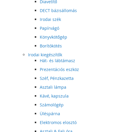
Diavetítő
DECT bázisállomás
Irodai szék
Papírvágó
Könyvkötőgép
Borítókötés
Irodai kiegészítők
Hát- és lábtámasz
Prezentációs eszköz
Széf, Pénzkazetta
Asztali lámpa
Kávé, kapszula
Számológép
Üléspárna
Elektromos elosztó
Asztali & Fali óra