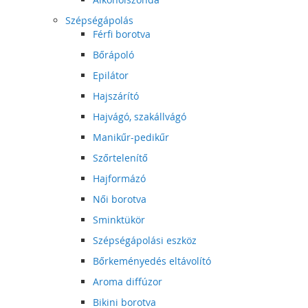
Szépségápolás
Férfi borotva
Bőrápoló
Epilátor
Hajszárító
Hajvágó, szakállvágó
Manikűr-pedikűr
Szőrtelenítő
Hajformázó
Női borotva
Sminktükör
Szépségápolási eszköz
Bőrkeményedés eltávolító
Aroma diffúzor
Bikini borotva