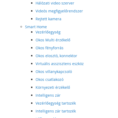
Hálózati video szerver
Videós megfigyelőrendszer
Rejtett kamera
Smart Home
Vezérlőegység
Okos Multi érzékelő
Okos fényforrás
Okos elosztó, konnektor
Virtuális asszisztens eszköz
Okos villanykapcsoló
Okos csatlakozó
Környezeti érzékelő
Intelligens zár
Vezérlőegység tartozék
Intelligens zár tartozék