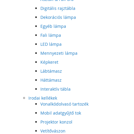
Digitális rajztábla
Dekorációs lámpa
Egyéb lámpa
Fali lámpa
LED lámpa
Mennyezeti lámpa
Képkeret
Lábtámasz
Háttámasz
Interaktív tábla
Irodai kellékek
Vonalkódolvasó tartozék
Mobil adatgyűjtő tok
Projektor konzol
Vetítővászon