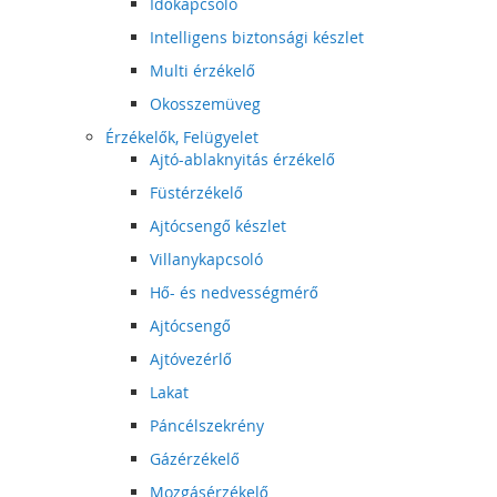
Időkapcsoló
Intelligens biztonsági készlet
Multi érzékelő
Okosszemüveg
Érzékelők, Felügyelet
Ajtó-ablaknyitás érzékelő
Füstérzékelő
Ajtócsengő készlet
Villanykapcsoló
Hő- és nedvességmérő
Ajtócsengő
Ajtóvezérlő
Lakat
Páncélszekrény
Gázérzékelő
Mozgásérzékelő