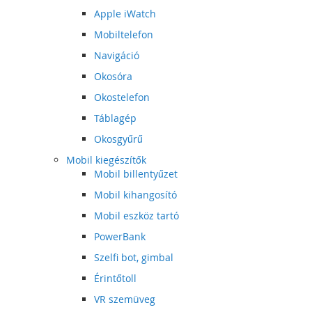
Apple iWatch
Mobiltelefon
Navigáció
Okosóra
Okostelefon
Táblagép
Okosgyűrű
Mobil kiegészítők
Mobil billentyűzet
Mobil kihangosító
Mobil eszköz tartó
PowerBank
Szelfi bot, gimbal
Érintőtoll
VR szemüveg