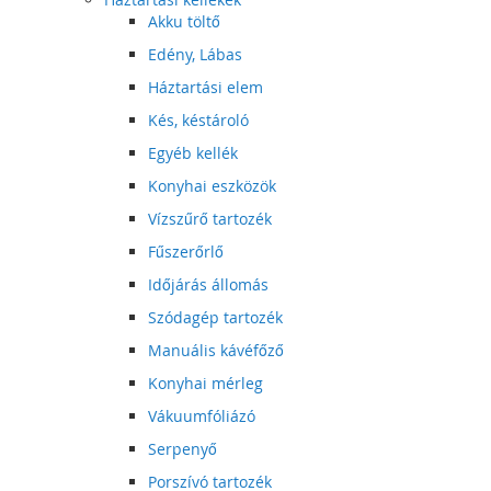
Akku töltő
Edény, Lábas
Háztartási elem
Kés, késtároló
Egyéb kellék
Konyhai eszközök
Vízszűrő tartozék
Fűszerőrlő
Időjárás állomás
Szódagép tartozék
Manuális kávéfőző
Konyhai mérleg
Vákuumfóliázó
Serpenyő
Porszívó tartozék