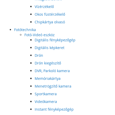
Vízérzékelő
Okos füstérzékelő
Chipkártya olvasó
Fotótechnika
Fotó-Videó eszköz
Digitális fényképezőgép
Digitális képkeret
Drón
Drón kiegészítő
DVR, Parkoló kamera
Memóriakártya
Menetrögzítő kamera
Sportkamera
Videókamera
Instant fényképezőgép