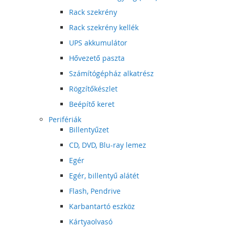
Rack szekrény
Rack szekrény kellék
UPS akkumulátor
Hővezető paszta
Számítógépház alkatrész
Rögzítőkészlet
Beépítő keret
Perifériák
Billentyűzet
CD, DVD, Blu-ray lemez
Egér
Egér, billentyű alátét
Flash, Pendrive
Karbantartó eszköz
Kártyaolvasó