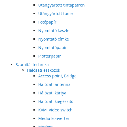
Utángyártott tintapatron
Utángyártott toner
Fotópapír
Nyomtató készlet
Nyomtató címke
Nyomtatópapír
Plotterpapír
Számítástechnika
Hálózati eszközök
Access point, Bridge
Hálózati antenna
Hálózati kártya
Hálózati kiegészítő
KVM, Video switch
Média konverter
Modem