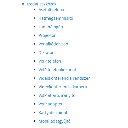
Irodai eszközök
Asztali telefon
Iratmegsemmisítő
Laminálógép
Projektor
Vonalkódolvasó
Diktafon
VoIP telefon
VoIP telefonközpont
Videokonferencia rendszer
Videokonferencia kamera
VoIP átjáró, irányító
VoIP adapter
Kártyaterminál
Mobil adatgyűjtő