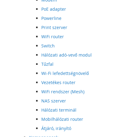
PoE adapter
Powerline
Print szerver
WiFi router
Switch
Hálózati adó-vevő modul
Tűzfal
Wi-Fi lefedettségnövelő
Vezetékes router
WiFi rendszer (Mesh)
NAS szerver
Hálózati terminál
Mobilhálózati router
Átjáró, irányító