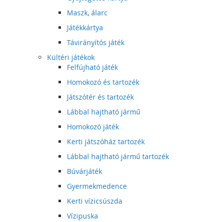
Maszk, álarc
Játékkártya
Távirányítós játék
Kültéri játékok
Felfújható játék
Homokozó és tartozék
Játszótér és tartozék
Lábbal hajtható jármű
Homokozó játék
Kerti játszóház tartozék
Lábbal hajtható jármű tartozék
Búvárjáték
Gyermekmedence
Kerti vízicsúszda
Vízipuska