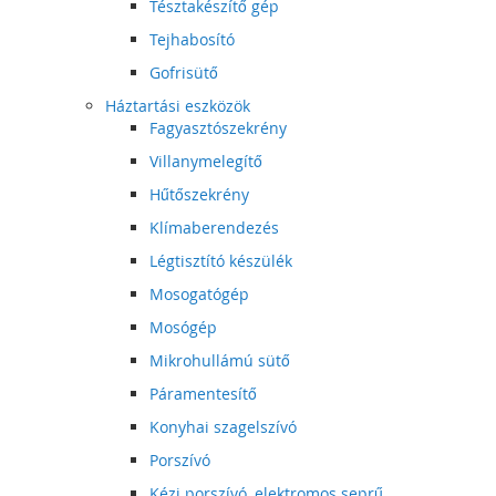
Tésztakészítő gép
Tejhabosító
Gofrisütő
Háztartási eszközök
Fagyasztószekrény
Villanymelegítő
Hűtőszekrény
Klímaberendezés
Légtisztító készülék
Mosogatógép
Mosógép
Mikrohullámú sütő
Páramentesítő
Konyhai szagelszívó
Porszívó
Kézi porszívó, elektromos seprű