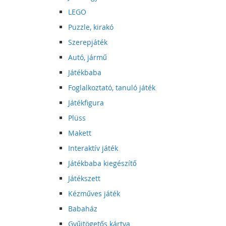
LEGO
Puzzle, kirakó
Szerepjáték
Autó, jármű
Játékbaba
Foglalkoztató, tanuló játék
Játékfigura
Plüss
Makett
Interaktív játék
Játékbaba kiegészítő
Játékszett
Kézműves játék
Babaház
Gyűjtögetős kártya