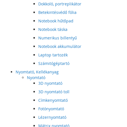
Dokkoló, portreplikátor
Betekintésvédő fólia
Notebook hűtőpad
Notebook táska
Numerikus billentyű
Notebook akkumulátor
Laptop tartozék
Számitógéptartó
Nyomtató, Kellékanyag
Nyomtató
3D nyomtató
3D nyomtató toll
Címkenyomtató
Fotónyomtató
Lézernyomtató
Mátrix nyomtató