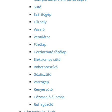
Sütő
Szárítógép
Tűzhely
Vasaló
Ventilátor
Főzőlap
Hordozható főzőlap
Elektromos sütő
Robotporszívó
Gőztisztító
Varrógép
Kenyérsütő
Gőzvasaló állomás
Ruhagőzölő
Háztartási kellékek