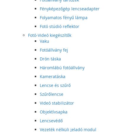
Fényképezőgép lencseadapter
Folyamatos fényű lámpa
Fotó stúdió reflektor
Fotó-Videó kiegészítők
Vaku
Fotóállvány fej
Drón táska
Háromlábú fotóállvány
Kameratáska
Lencse és szűrő
Szűrőlencse
Videó stabilizátor
Objektívsapka
Lencsevédő
Vezeték nélküli jeladó modul