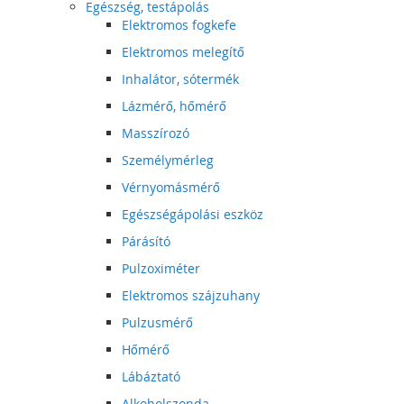
Egészség, testápolás
Elektromos fogkefe
Elektromos melegítő
Inhalátor, sótermék
Lázmérő, hőmérő
Masszírozó
Személymérleg
Vérnyomásmérő
Egészségápolási eszköz
Párásító
Pulzoximéter
Elektromos szájzuhany
Pulzusmérő
Hőmérő
Lábáztató
Alkoholszonda