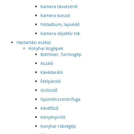
Kamera távvezérlő
Kamera konzol
Fotóalbum, lapvédő
Kamera objektív tok
Háztartási eszköz
Konyhai kisgépek
Botmixer, Turmixgép
Aszaló
Kávédaráló
Ételpároló
Grillsütő
Gyümölcscentrifuga
Kávéfőző
Kenyérpirító
Konyhai robotgép