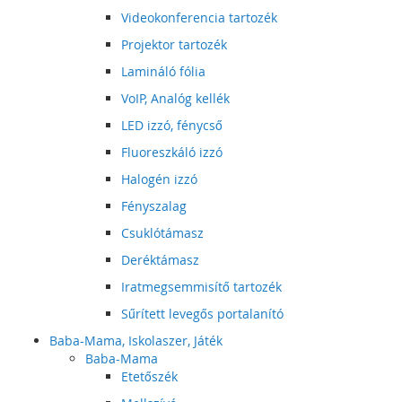
Videokonferencia tartozék
Projektor tartozék
Lamináló fólia
VoIP, Analóg kellék
LED izzó, fénycső
Fluoreszkáló izzó
Halogén izzó
Fényszalag
Csuklótámasz
Deréktámasz
Iratmegsemmisítő tartozék
Sűrített levegős portalanító
Baba-Mama, Iskolaszer, Játék
Baba-Mama
Etetőszék