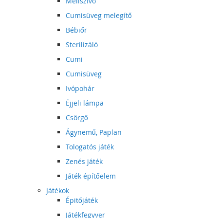
Mellszívó
Cumisüveg melegítő
Bébiőr
Sterilizáló
Cumi
Cumisüveg
Ivópohár
Éjjeli lámpa
Csörgő
Ágynemű, Paplan
Tologatós játék
Zenés játék
Játék építőelem
Játékok
Épitőjáték
Játékfegyver