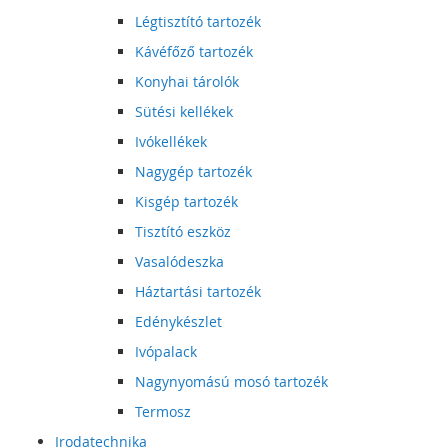
Légtisztító tartozék
Kávéfőző tartozék
Konyhai tárolók
Sütési kellékek
Ivókellékek
Nagygép tartozék
Kisgép tartozék
Tisztító eszköz
Vasalódeszka
Háztartási tartozék
Edénykészlet
Ivópalack
Nagynyomású mosó tartozék
Termosz
Irodatechnika