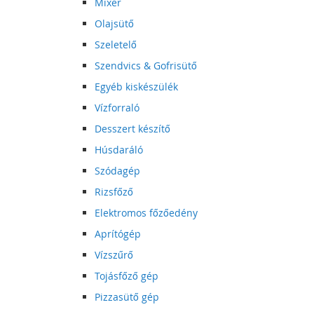
Mixer
Olajsütő
Szeletelő
Szendvics & Gofrisütő
Egyéb kiskészülék
Vízforraló
Desszert készítő
Húsdaráló
Szódagép
Rizsfőző
Elektromos főzőedény
Aprítógép
Vízszűrő
Tojásfőző gép
Pizzasütő gép