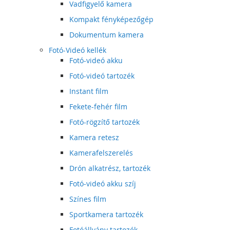
Vadfigyelő kamera
Kompakt fényképezőgép
Dokumentum kamera
Fotó-Videó kellék
Fotó-videó akku
Fotó-videó tartozék
Instant film
Fekete-fehér film
Fotó-rögzítő tartozék
Kamera retesz
Kamerafelszerelés
Drón alkatrész, tartozék
Fotó-videó akku szíj
Színes film
Sportkamera tartozék
Fotóállvány tartozék