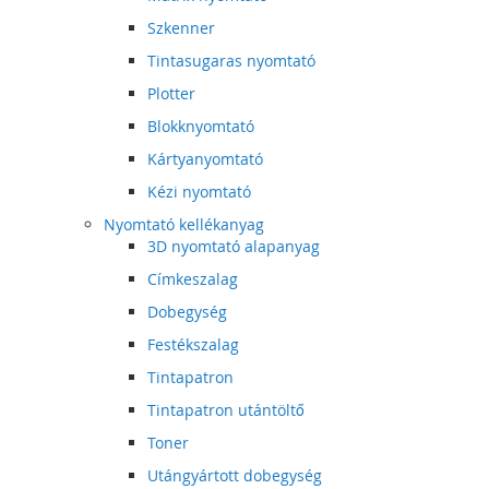
Szkenner
Tintasugaras nyomtató
Plotter
Blokknyomtató
Kártyanyomtató
Kézi nyomtató
Nyomtató kellékanyag
3D nyomtató alapanyag
Címkeszalag
Dobegység
Festékszalag
Tintapatron
Tintapatron utántöltő
Toner
Utángyártott dobegység