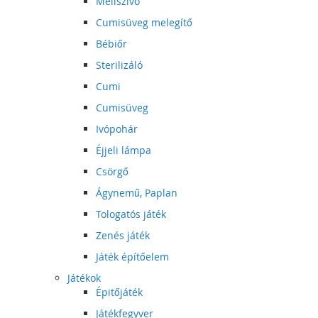
Mellszívó
Cumisüveg melegítő
Bébiőr
Sterilizáló
Cumi
Cumisüveg
Ivópohár
Éjjeli lámpa
Csörgő
Ágynemű, Paplan
Tologatós játék
Zenés játék
Játék építőelem
Játékok
Épitőjáték
Játékfegyver