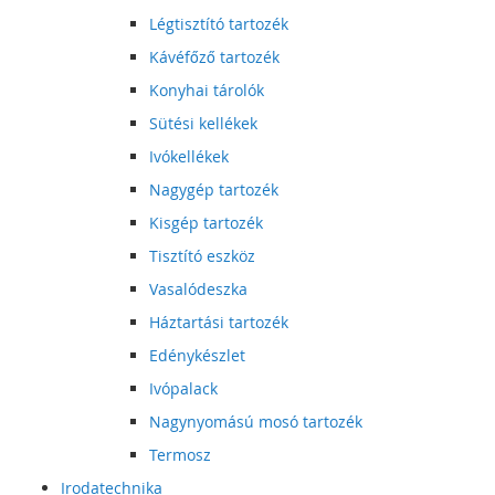
Légtisztító tartozék
Kávéfőző tartozék
Konyhai tárolók
Sütési kellékek
Ivókellékek
Nagygép tartozék
Kisgép tartozék
Tisztító eszköz
Vasalódeszka
Háztartási tartozék
Edénykészlet
Ivópalack
Nagynyomású mosó tartozék
Termosz
Irodatechnika