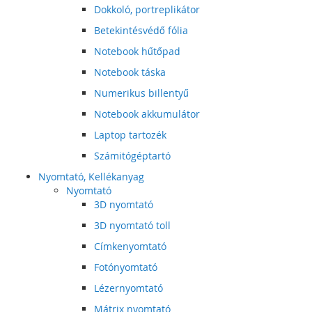
Dokkoló, portreplikátor
Betekintésvédő fólia
Notebook hűtőpad
Notebook táska
Numerikus billentyű
Notebook akkumulátor
Laptop tartozék
Számitógéptartó
Nyomtató, Kellékanyag
Nyomtató
3D nyomtató
3D nyomtató toll
Címkenyomtató
Fotónyomtató
Lézernyomtató
Mátrix nyomtató