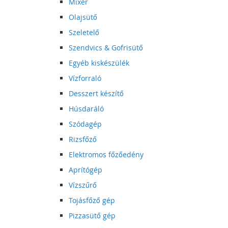
Mixer
Olajsütő
Szeletelő
Szendvics & Gofrisütő
Egyéb kiskészülék
Vízforraló
Desszert készítő
Húsdaráló
Szódagép
Rizsfőző
Elektromos főzőedény
Aprítógép
Vízszűrő
Tojásfőző gép
Pizzasütő gép