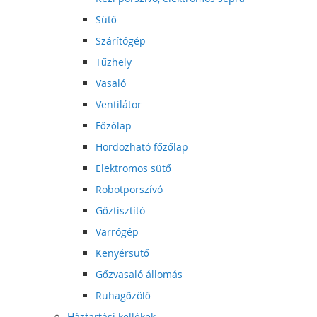
Sütő
Szárítógép
Tűzhely
Vasaló
Ventilátor
Főzőlap
Hordozható főzőlap
Elektromos sütő
Robotporszívó
Gőztisztító
Varrógép
Kenyérsütő
Gőzvasaló állomás
Ruhagőzölő
Háztartási kellékek