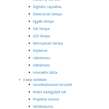
Digitális rajztábla
Dekorációs lámpa
Egyéb lámpa
Fali lámpa
LED lámpa
Mennyezeti lámpa
Képkeret
Lábtámasz
Háttámasz
Interaktív tábla
Irodai kellékek
Vonalkódolvasó tartozék
Mobil adatgyűjtő tok
Projektor konzol
Vetítővászon