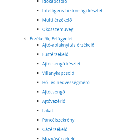
Időkapcsoló
Intelligens biztonsági készlet
Multi érzékelő
Okosszemüveg
Érzékelők, Felügyelet
Ajtó-ablaknyitás érzékelő
Füstérzékelő
Ajtócsengő készlet
Villanykapcsoló
Hő- és nedvességmérő
Ajtócsengő
Ajtóvezérlő
Lakat
Páncélszekrény
Gázérzékelő
Mozgásérzékelő