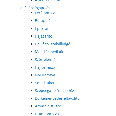
Szépségápolás
Férfi borotva
Bőrápoló
Epilátor
Hajszárító
Hajvágó, szakállvágó
Manikűr-pedikűr
Szőrtelenítő
Hajformázó
Női borotva
Sminktükör
Szépségápolási eszköz
Bőrkeményedés eltávolító
Aroma diffúzor
Bikini borotva