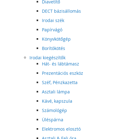
Diavetítő
DECT bázisállomás
Irodai szék
Papírvágó
Könyvkötőgép
Borítókötés
Irodai kiegészítők
Hát- és lábtámasz
Prezentációs eszköz
Széf, Pénzkazetta
Asztali lámpa
Kávé, kapszula
Számológép
Üléspárna
Elektromos elosztó
Asztali & Fali óra