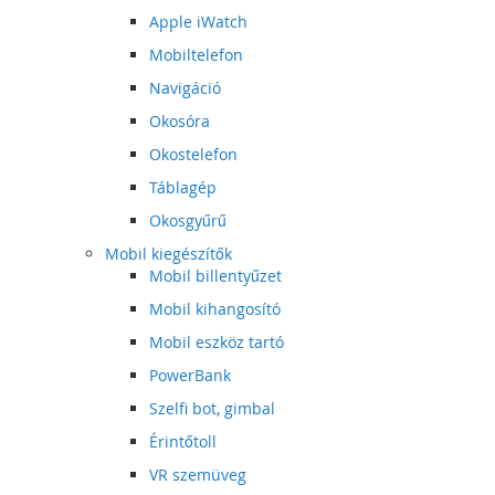
Apple iWatch
Mobiltelefon
Navigáció
Okosóra
Okostelefon
Táblagép
Okosgyűrű
Mobil kiegészítők
Mobil billentyűzet
Mobil kihangosító
Mobil eszköz tartó
PowerBank
Szelfi bot, gimbal
Érintőtoll
VR szemüveg