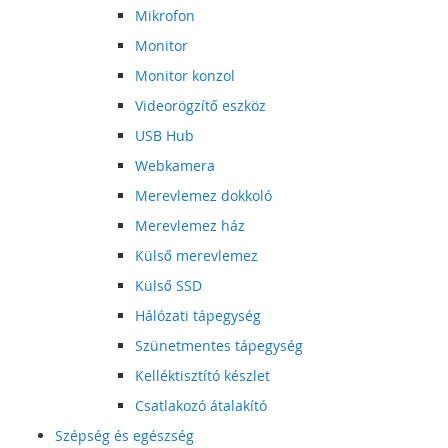
Mikrofon
Monitor
Monitor konzol
Videorögzítő eszköz
USB Hub
Webkamera
Merevlemez dokkoló
Merevlemez ház
Külső merevlemez
Külső SSD
Hálózati tápegység
Szünetmentes tápegység
Kelléktisztító készlet
Csatlakozó átalakító
Szépség és egészség