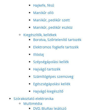
Hajkefe, fésű
Manikűr olló
Manikűr, pedikűr szett
Manikűr, pedikűr eszköz
Kiegészítők, kellékek
Borotva, Szőrtelenítő tartozék
Elektromos fogkefe tartozék
Illóolaj
Szépségápolási kellék
Hajvágó tartozék
Számítógépes szemüveg
Egészségápolási kellék
Hajvágó kiegészítő
Szórakoztató elektronika
Multimédia
DVD, BluRay lejátszó