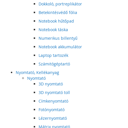
Dokkoló, portreplikátor
Betekintésvédő fólia
Notebook hűtőpad
Notebook táska
Numerikus billentyű
Notebook akkumulátor
Laptop tartozék
Számitógéptartó
Nyomtató, Kellékanyag
Nyomtató
3D nyomtató
3D nyomtató toll
Címkenyomtató
Fotónyomtató
Lézernyomtató
Mátrix nyomtató