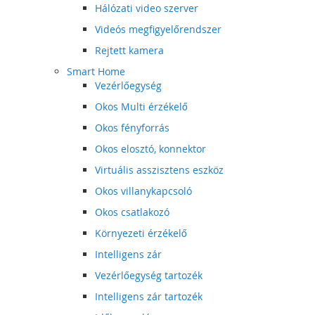
Hálózati video szerver
Videós megfigyelőrendszer
Rejtett kamera
Smart Home
Vezérlőegység
Okos Multi érzékelő
Okos fényforrás
Okos elosztó, konnektor
Virtuális asszisztens eszköz
Okos villanykapcsoló
Okos csatlakozó
Környezeti érzékelő
Intelligens zár
Vezérlőegység tartozék
Intelligens zár tartozék