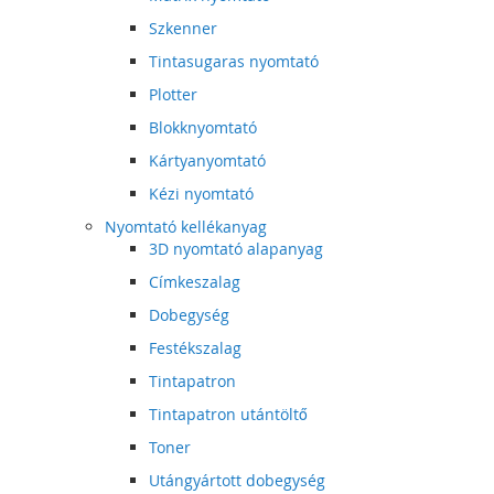
Szkenner
Tintasugaras nyomtató
Plotter
Blokknyomtató
Kártyanyomtató
Kézi nyomtató
Nyomtató kellékanyag
3D nyomtató alapanyag
Címkeszalag
Dobegység
Festékszalag
Tintapatron
Tintapatron utántöltő
Toner
Utángyártott dobegység