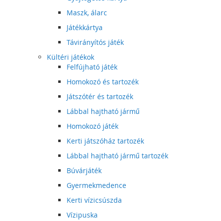
Maszk, álarc
Játékkártya
Távirányítós játék
Kültéri játékok
Felfújható játék
Homokozó és tartozék
Játszótér és tartozék
Lábbal hajtható jármű
Homokozó játék
Kerti játszóház tartozék
Lábbal hajtható jármű tartozék
Búvárjáték
Gyermekmedence
Kerti vízicsúszda
Vízipuska