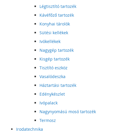
Légtisztító tartozék
Kávéfőző tartozék
Konyhai tárolók
Sütési kellékek
Ivókellékek
Nagygép tartozék
Kisgép tartozék
Tisztító eszköz
Vasalódeszka
Háztartási tartozék
Edénykészlet
Ivópalack
Nagynyomású mosó tartozék
Termosz
Irodatechnika