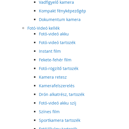
Vadfigyelő kamera
Kompakt fényképezőgép
Dokumentum kamera
Fotó-Videó kellék
Fotó-videó akku
Fotó-videó tartozék
Instant film
Fekete-fehér film
Fotó-rögzítő tartozék
Kamera retesz
Kamerafelszerelés
Drón alkatrész, tartozék
Fotó-videó akku szíj
Színes film
Sportkamera tartozék
Fotóállvány tartozék