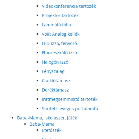
Videokonferencia tartozék
Projektor tartozék
Lamináló fólia
VoIP, Analóg kellék
LED izzó, fénycső
Fluoreszkáló izzó
Halogén izzó
Fényszalag
Csuklótámasz
Deréktámasz
Iratmegsemmisítő tartozék
Sűrített levegős portalanító
Baba-Mama, Iskolaszer, Játék
Baba-Mama
Etetőszék