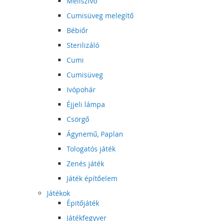
Mellszívó
Cumisüveg melegítő
Bébiőr
Sterilizáló
Cumi
Cumisüveg
Ivópohár
Éjjeli lámpa
Csörgő
Ágynemű, Paplan
Tologatós játék
Zenés játék
Játék építőelem
Játékok
Épitőjáték
Játékfegyver