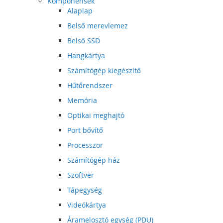
Komponensek
Alaplap
Belső merevlemez
Belső SSD
Hangkártya
Számítógép kiegészítő
Hűtőrendszer
Memória
Optikai meghajtó
Port bővítő
Processzor
Számítógép ház
Szoftver
Tápegység
Videókártya
Áramelosztó egység (PDU)