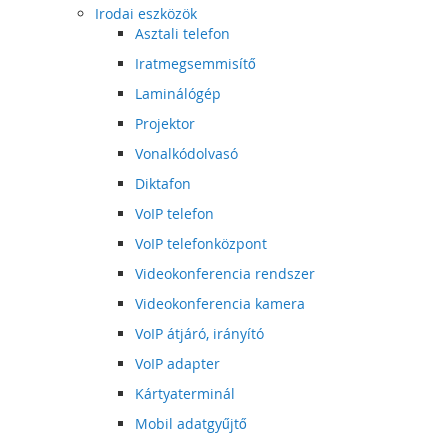
Irodai eszközök
Asztali telefon
Iratmegsemmisítő
Laminálógép
Projektor
Vonalkódolvasó
Diktafon
VoIP telefon
VoIP telefonközpont
Videokonferencia rendszer
Videokonferencia kamera
VoIP átjáró, irányító
VoIP adapter
Kártyaterminál
Mobil adatgyűjtő