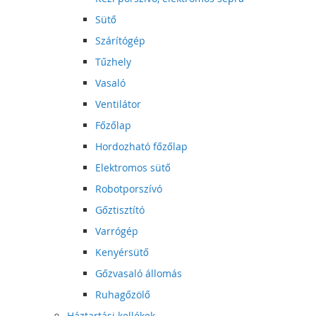
Sütő
Szárítógép
Tűzhely
Vasaló
Ventilátor
Főzőlap
Hordozható főzőlap
Elektromos sütő
Robotporszívó
Gőztisztító
Varrógép
Kenyérsütő
Gőzvasaló állomás
Ruhagőzölő
Háztartási kellékek