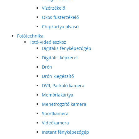
Vízérzékelő
Okos füstérzékelő
Chipkártya olvasó
Fotótechnika
Fotó-Videó eszköz
Digitális fényképezőgép
Digitális képkeret
Drón
Drón kiegészítő
DVR, Parkoló kamera
Memóriakártya
Menetrögzítő kamera
Sportkamera
Videókamera
Instant fényképezőgép