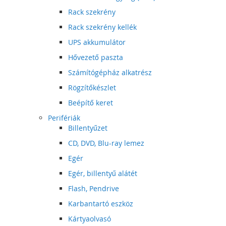
Rack szekrény
Rack szekrény kellék
UPS akkumulátor
Hővezető paszta
Számítógépház alkatrész
Rögzítőkészlet
Beépítő keret
Perifériák
Billentyűzet
CD, DVD, Blu-ray lemez
Egér
Egér, billentyű alátét
Flash, Pendrive
Karbantartó eszköz
Kártyaolvasó