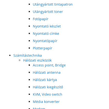
Utángyártott tintapatron
Utángyártott toner
Fotópapír
Nyomtató készlet
Nyomtató címke
Nyomtatópapír
Plotterpapír
Számítástechnika
Hálózati eszközök
Access point, Bridge
Hálózati antenna
Hálózati kártya
Hálózati kiegészítő
KVM, Video switch
Média konverter
Modem