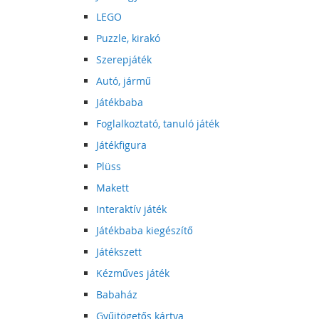
LEGO
Puzzle, kirakó
Szerepjáték
Autó, jármű
Játékbaba
Foglalkoztató, tanuló játék
Játékfigura
Plüss
Makett
Interaktív játék
Játékbaba kiegészítő
Játékszett
Kézműves játék
Babaház
Gyűjtögetős kártya