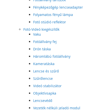
Fényképezőgép lencseadapter
Folyamatos fényű lámpa
Fotó stúdió reflektor
Fotó-Videó kiegészítők
Vaku
Fotóállvány fej
Drón táska
Háromlábú fotóállvány
Kameratáska
Lencse és szűrő
Szűrőlencse
Videó stabilizátor
Objektívsapka
Lencsevédő
Vezeték nélküli jeladó modul