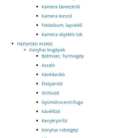
Kamera távvezérlő
Kamera konzol
Fotóalbum, lapvédő
Kamera objektív tok
Háztartási eszköz
Konyhai kisgépek
Botmixer, Turmixgép
Aszaló
Kávédaráló
Ételpároló
Grillsütő
Gyümölcscentrifuga
Kávéfőző
Kenyérpirító
Konyhai robotgép