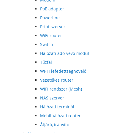
PoE adapter
Powerline
Print szerver
WiFi router
Switch
Hálózati adó-vevő modul
Tűzfal
Wi-Fi lefedettségnövelő
Vezetékes router
WiFi rendszer (Mesh)
NAS szerver
Hálózati terminál
Mobilhálózati router
Átjáró, irányító