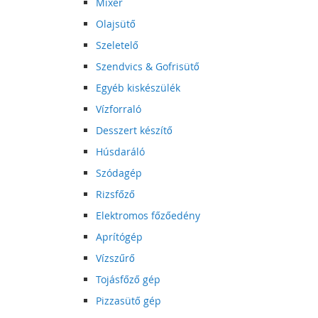
Mixer
Olajsütő
Szeletelő
Szendvics & Gofrisütő
Egyéb kiskészülék
Vízforraló
Desszert készítő
Húsdaráló
Szódagép
Rizsfőző
Elektromos főzőedény
Aprítógép
Vízszűrő
Tojásfőző gép
Pizzasütő gép