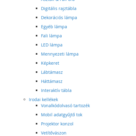
Digitális rajztábla
Dekorációs lámpa
Egyéb lámpa
Fali lámpa
LED lámpa
Mennyezeti lámpa
Képkeret
Lábtámasz
Háttámasz
Interaktív tábla
Irodai kellékek
Vonalkódolvasó tartozék
Mobil adatgyűjtő tok
Projektor konzol
Vetítővászon