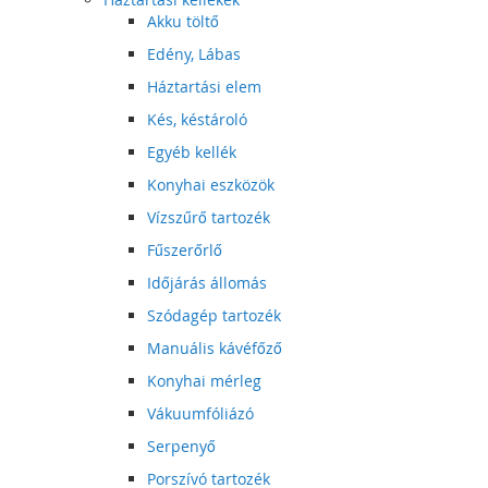
Akku töltő
Edény, Lábas
Háztartási elem
Kés, késtároló
Egyéb kellék
Konyhai eszközök
Vízszűrő tartozék
Fűszerőrlő
Időjárás állomás
Szódagép tartozék
Manuális kávéfőző
Konyhai mérleg
Vákuumfóliázó
Serpenyő
Porszívó tartozék