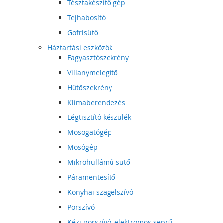
Tésztakészítő gép
Tejhabosító
Gofrisütő
Háztartási eszközök
Fagyasztószekrény
Villanymelegítő
Hűtőszekrény
Klímaberendezés
Légtisztító készülék
Mosogatógép
Mosógép
Mikrohullámú sütő
Páramentesítő
Konyhai szagelszívó
Porszívó
Kézi porszívó, elektromos seprű