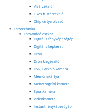
Vízérzékelő
Okos füstérzékelő
Chipkártya olvasó
Fotótechnika
Fotó-Videó eszköz
Digitális fényképezőgép
Digitális képkeret
Drón
Drón kiegészítő
DVR, Parkoló kamera
Memóriakártya
Menetrögzítő kamera
Sportkamera
Videókamera
Instant fényképezőgép