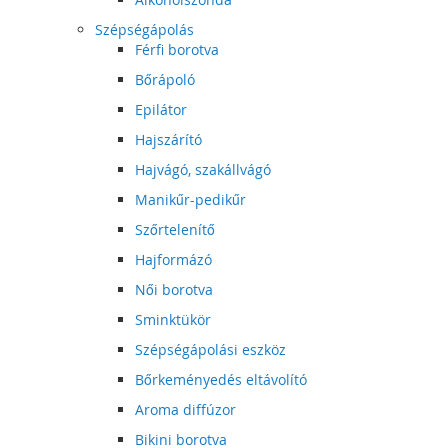
Szépségápolás
Férfi borotva
Bőrápoló
Epilátor
Hajszárító
Hajvágó, szakállvágó
Manikűr-pedikűr
Szőrtelenítő
Hajformázó
Női borotva
Sminktükör
Szépségápolási eszköz
Bőrkeményedés eltávolító
Aroma diffúzor
Bikini borotva