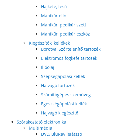
Hajkefe, fésű
Manikűr olló
Manikűr, pedikűr szett
Manikűr, pedikűr eszköz
Kiegészítők, kellékek
Borotva, Szőrtelenítő tartozék
Elektromos fogkefe tartozék
Illóolaj
Szépségápolási kellék
Hajvágó tartozék
Számítógépes szemüveg
Egészségápolási kellék
Hajvágó kiegészítő
Szórakoztató elektronika
Multimédia
DVD, BluRay lejátszó