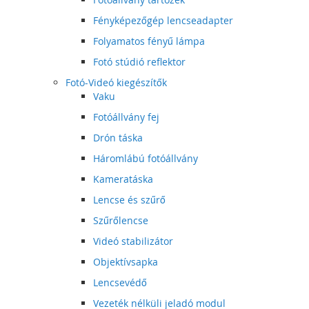
Fényképezőgép lencseadapter
Folyamatos fényű lámpa
Fotó stúdió reflektor
Fotó-Videó kiegészítők
Vaku
Fotóállvány fej
Drón táska
Háromlábú fotóállvány
Kameratáska
Lencse és szűrő
Szűrőlencse
Videó stabilizátor
Objektívsapka
Lencsevédő
Vezeték nélküli jeladó modul