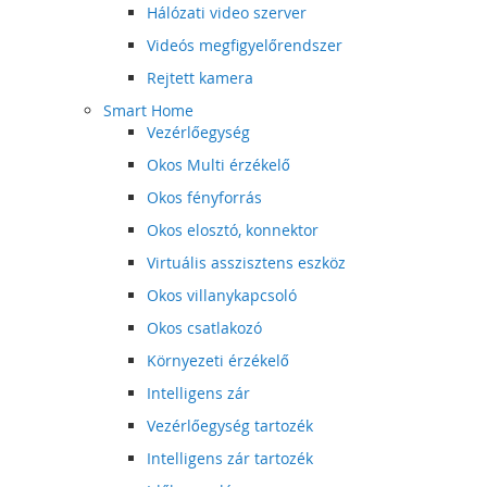
Hálózati video szerver
Videós megfigyelőrendszer
Rejtett kamera
Smart Home
Vezérlőegység
Okos Multi érzékelő
Okos fényforrás
Okos elosztó, konnektor
Virtuális asszisztens eszköz
Okos villanykapcsoló
Okos csatlakozó
Környezeti érzékelő
Intelligens zár
Vezérlőegység tartozék
Intelligens zár tartozék