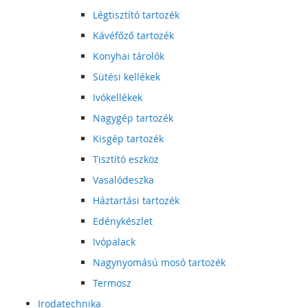
Légtisztító tartozék
Kávéfőző tartozék
Konyhai tárolók
Sütési kellékek
Ivókellékek
Nagygép tartozék
Kisgép tartozék
Tisztító eszköz
Vasalódeszka
Háztartási tartozék
Edénykészlet
Ivópalack
Nagynyomású mosó tartozék
Termosz
Irodatechnika