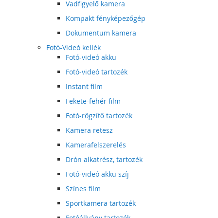
Vadfigyelő kamera
Kompakt fényképezőgép
Dokumentum kamera
Fotó-Videó kellék
Fotó-videó akku
Fotó-videó tartozék
Instant film
Fekete-fehér film
Fotó-rögzítő tartozék
Kamera retesz
Kamerafelszerelés
Drón alkatrész, tartozék
Fotó-videó akku szíj
Színes film
Sportkamera tartozék
Fotóállvány tartozék