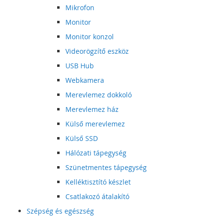
Mikrofon
Monitor
Monitor konzol
Videorögzítő eszköz
USB Hub
Webkamera
Merevlemez dokkoló
Merevlemez ház
Külső merevlemez
Külső SSD
Hálózati tápegység
Szünetmentes tápegység
Kelléktisztító készlet
Csatlakozó átalakító
Szépség és egészség