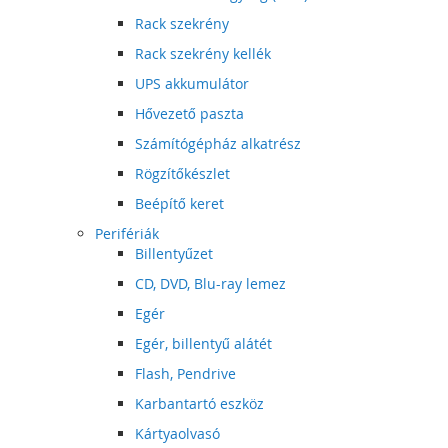
Rack szekrény
Rack szekrény kellék
UPS akkumulátor
Hővezető paszta
Számítógépház alkatrész
Rögzítőkészlet
Beépítő keret
Perifériák
Billentyűzet
CD, DVD, Blu-ray lemez
Egér
Egér, billentyű alátét
Flash, Pendrive
Karbantartó eszköz
Kártyaolvasó