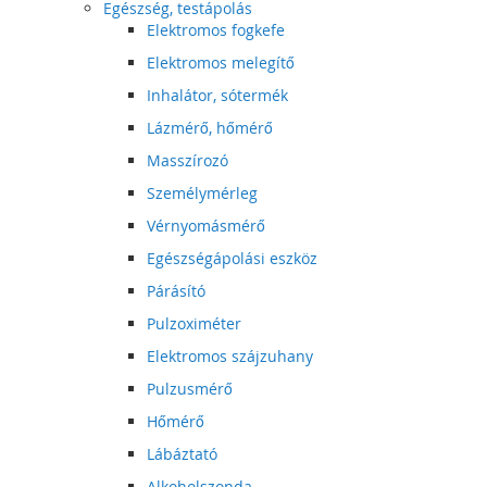
Egészség, testápolás
Elektromos fogkefe
Elektromos melegítő
Inhalátor, sótermék
Lázmérő, hőmérő
Masszírozó
Személymérleg
Vérnyomásmérő
Egészségápolási eszköz
Párásító
Pulzoximéter
Elektromos szájzuhany
Pulzusmérő
Hőmérő
Lábáztató
Alkoholszonda