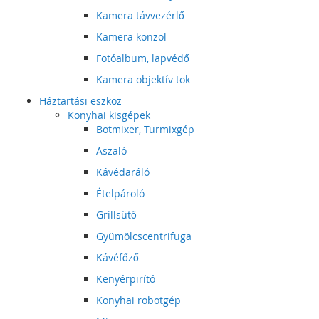
Kamera távvezérlő
Kamera konzol
Fotóalbum, lapvédő
Kamera objektív tok
Háztartási eszköz
Konyhai kisgépek
Botmixer, Turmixgép
Aszaló
Kávédaráló
Ételpároló
Grillsütő
Gyümölcscentrifuga
Kávéfőző
Kenyérpirító
Konyhai robotgép