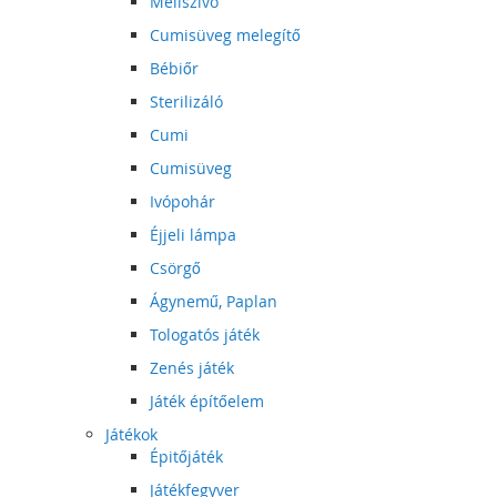
Mellszívó
Cumisüveg melegítő
Bébiőr
Sterilizáló
Cumi
Cumisüveg
Ivópohár
Éjjeli lámpa
Csörgő
Ágynemű, Paplan
Tologatós játék
Zenés játék
Játék építőelem
Játékok
Épitőjáték
Játékfegyver