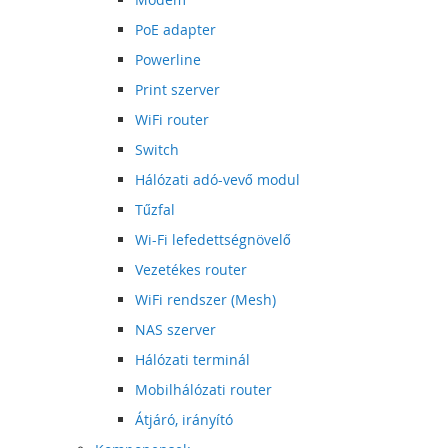
PoE adapter
Powerline
Print szerver
WiFi router
Switch
Hálózati adó-vevő modul
Tűzfal
Wi-Fi lefedettségnövelő
Vezetékes router
WiFi rendszer (Mesh)
NAS szerver
Hálózati terminál
Mobilhálózati router
Átjáró, irányító