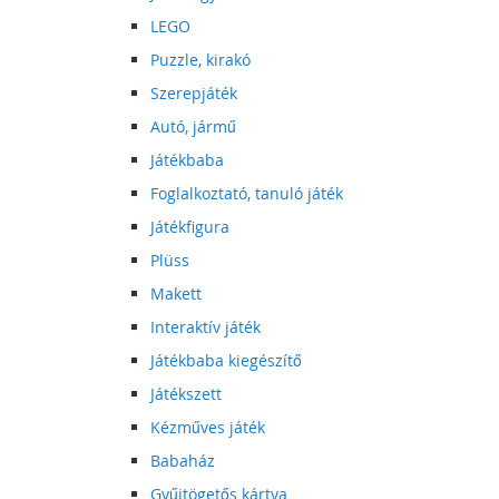
LEGO
Puzzle, kirakó
Szerepjáték
Autó, jármű
Játékbaba
Foglalkoztató, tanuló játék
Játékfigura
Plüss
Makett
Interaktív játék
Játékbaba kiegészítő
Játékszett
Kézműves játék
Babaház
Gyűjtögetős kártya