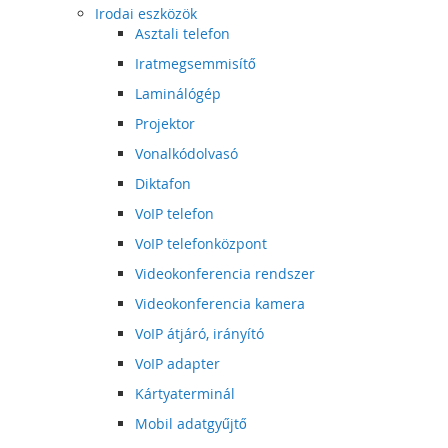
Irodai eszközök
Asztali telefon
Iratmegsemmisítő
Laminálógép
Projektor
Vonalkódolvasó
Diktafon
VoIP telefon
VoIP telefonközpont
Videokonferencia rendszer
Videokonferencia kamera
VoIP átjáró, irányító
VoIP adapter
Kártyaterminál
Mobil adatgyűjtő