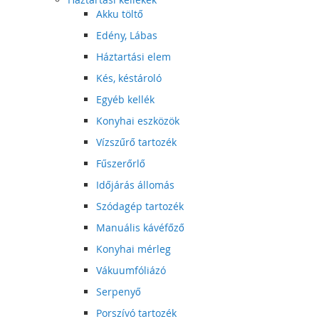
Akku töltő
Edény, Lábas
Háztartási elem
Kés, késtároló
Egyéb kellék
Konyhai eszközök
Vízszűrő tartozék
Fűszerőrlő
Időjárás állomás
Szódagép tartozék
Manuális kávéfőző
Konyhai mérleg
Vákuumfóliázó
Serpenyő
Porszívó tartozék