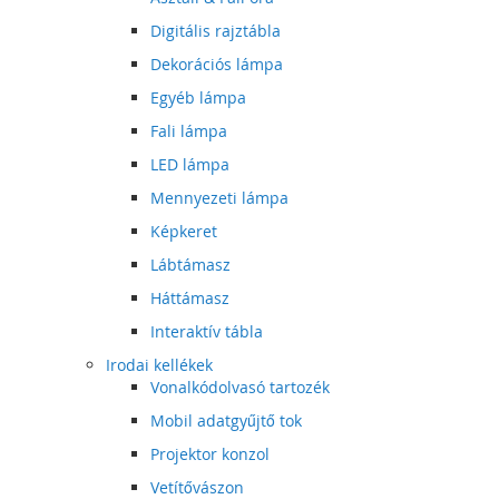
Digitális rajztábla
Dekorációs lámpa
Egyéb lámpa
Fali lámpa
LED lámpa
Mennyezeti lámpa
Képkeret
Lábtámasz
Háttámasz
Interaktív tábla
Irodai kellékek
Vonalkódolvasó tartozék
Mobil adatgyűjtő tok
Projektor konzol
Vetítővászon