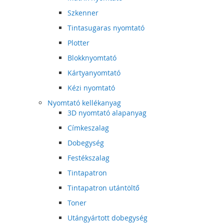
Szkenner
Tintasugaras nyomtató
Plotter
Blokknyomtató
Kártyanyomtató
Kézi nyomtató
Nyomtató kellékanyag
3D nyomtató alapanyag
Címkeszalag
Dobegység
Festékszalag
Tintapatron
Tintapatron utántöltő
Toner
Utángyártott dobegység