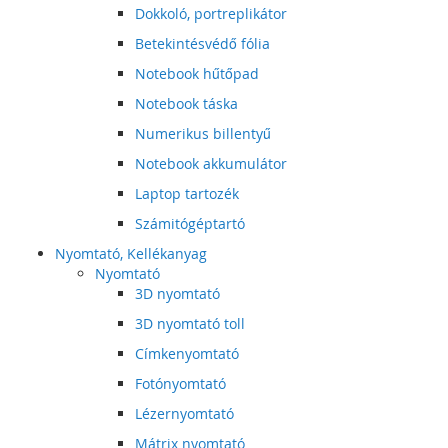
Dokkoló, portreplikátor
Betekintésvédő fólia
Notebook hűtőpad
Notebook táska
Numerikus billentyű
Notebook akkumulátor
Laptop tartozék
Számitógéptartó
Nyomtató, Kellékanyag
Nyomtató
3D nyomtató
3D nyomtató toll
Címkenyomtató
Fotónyomtató
Lézernyomtató
Mátrix nyomtató