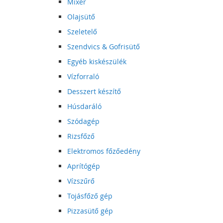
Mixer
Olajsütő
Szeletelő
Szendvics & Gofrisütő
Egyéb kiskészülék
Vízforraló
Desszert készítő
Húsdaráló
Szódagép
Rizsfőző
Elektromos főzőedény
Aprítógép
Vízszűrő
Tojásfőző gép
Pizzasütő gép