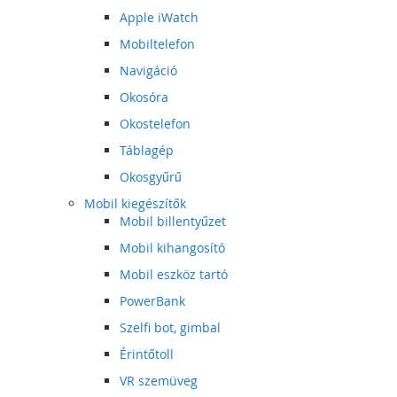
Apple iWatch
Mobiltelefon
Navigáció
Okosóra
Okostelefon
Táblagép
Okosgyűrű
Mobil kiegészítők
Mobil billentyűzet
Mobil kihangosító
Mobil eszköz tartó
PowerBank
Szelfi bot, gimbal
Érintőtoll
VR szemüveg