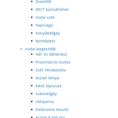
Diavetítő
DECT bázisállomás
Irodai szék
Papírvágó
Könyvkötőgép
Borítókötés
Irodai kiegészítők
Hát- és lábtámasz
Prezentációs eszköz
Széf, Pénzkazetta
Asztali lámpa
Kávé, kapszula
Számológép
Üléspárna
Elektromos elosztó
Asztali & Fali óra