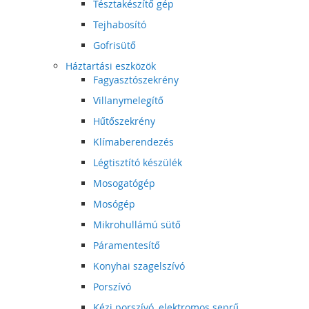
Tésztakészítő gép
Tejhabosító
Gofrisütő
Háztartási eszközök
Fagyasztószekrény
Villanymelegítő
Hűtőszekrény
Klímaberendezés
Légtisztító készülék
Mosogatógép
Mosógép
Mikrohullámú sütő
Páramentesítő
Konyhai szagelszívó
Porszívó
Kézi porszívó, elektromos seprű