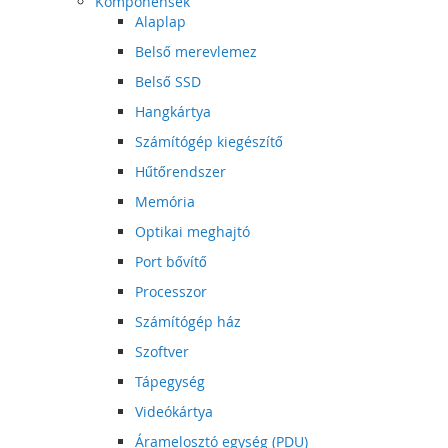
Komponensek
Alaplap
Belső merevlemez
Belső SSD
Hangkártya
Számítógép kiegészítő
Hűtőrendszer
Memória
Optikai meghajtó
Port bővítő
Processzor
Számítógép ház
Szoftver
Tápegység
Videókártya
Áramelosztó egység (PDU)