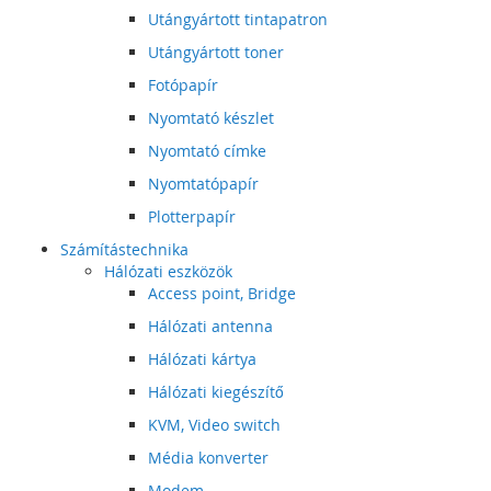
Utángyártott tintapatron
Utángyártott toner
Fotópapír
Nyomtató készlet
Nyomtató címke
Nyomtatópapír
Plotterpapír
Számítástechnika
Hálózati eszközök
Access point, Bridge
Hálózati antenna
Hálózati kártya
Hálózati kiegészítő
KVM, Video switch
Média konverter
Modem