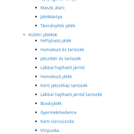
Maszk, álarc
Játékkártya
Távirányítós játék
Kültéri játékok
Felfújható játék
Homokozó és tartozék
Játszótér és tartozék
Lábbal hajtható jármű
Homokozó játék
Kerti játszóház tartozék
Lábbal hajtható jármű tartozék
Búvárjáték
Gyermekmedence
Kerti vízicsúszda
Vízipuska