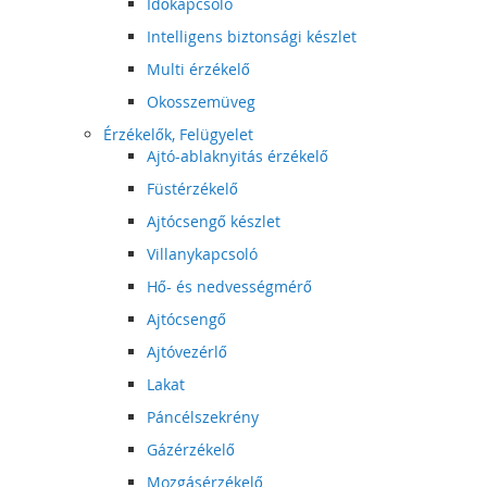
Időkapcsoló
Intelligens biztonsági készlet
Multi érzékelő
Okosszemüveg
Érzékelők, Felügyelet
Ajtó-ablaknyitás érzékelő
Füstérzékelő
Ajtócsengő készlet
Villanykapcsoló
Hő- és nedvességmérő
Ajtócsengő
Ajtóvezérlő
Lakat
Páncélszekrény
Gázérzékelő
Mozgásérzékelő