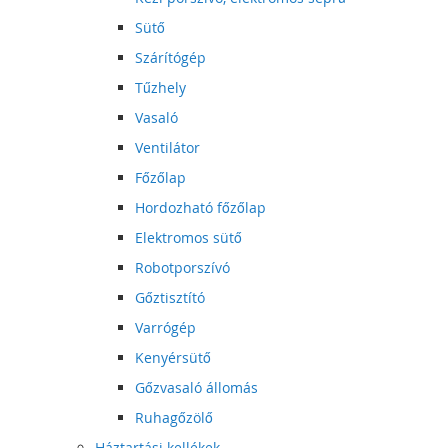
Sütő
Szárítógép
Tűzhely
Vasaló
Ventilátor
Főzőlap
Hordozható főzőlap
Elektromos sütő
Robotporszívó
Gőztisztító
Varrógép
Kenyérsütő
Gőzvasaló állomás
Ruhagőzölő
Háztartási kellékek