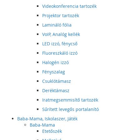
Videokonferencia tartozék
Projektor tartozék
Lamináló fólia
VoIP, Analóg kellék
LED izzó, fénycső
Fluoreszkáló izzó
Halogén izzó
Fényszalag
Csuklótámasz
Deréktámasz
Iratmegsemmisítő tartozék
Sűrített levegős portalanító
Baba-Mama, Iskolaszer, Játék
Baba-Mama
Etetőszék