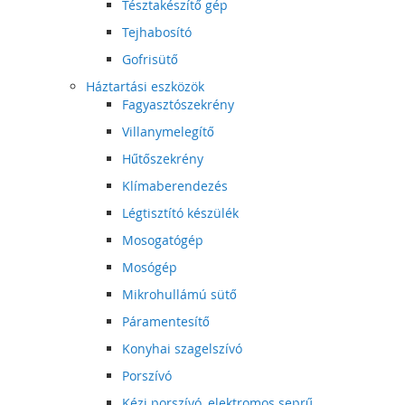
Tésztakészítő gép
Tejhabosító
Gofrisütő
Háztartási eszközök
Fagyasztószekrény
Villanymelegítő
Hűtőszekrény
Klímaberendezés
Légtisztító készülék
Mosogatógép
Mosógép
Mikrohullámú sütő
Páramentesítő
Konyhai szagelszívó
Porszívó
Kézi porszívó, elektromos seprű