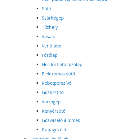
Sütő
Szárítógép
Tűzhely
Vasaló
Ventilátor
Főzőlap
Hordozható főzőlap
Elektromos sütő
Robotporszívó
Gőztisztító
Varrógép
Kenyérsütő
Gőzvasaló állomás
Ruhagőzölő
Háztartási kellékek