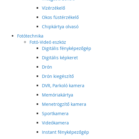
Vízérzékelő
Okos füstérzékelő
Chipkártya olvasó
Fotótechnika
Fotó-Videó eszköz
Digitális fényképezőgép
Digitális képkeret
Drón
Drón kiegészítő
DVR, Parkoló kamera
Memóriakártya
Menetrögzítő kamera
Sportkamera
Videókamera
Instant fényképezőgép