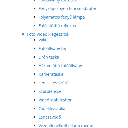
Fényképezőgép lencseadapter
Folyamatos fényű lámpa
Fotó stúdió reflektor
Fotó-Videó kiegészítők
Vaku
Fotóállvány fej
Drón táska
Háromlábú fotóállvány
Kameratáska
Lencse és szűrő
Szűrőlencse
Videó stabilizátor
Objektívsapka
Lencsevédő
Vezeték nélküli jeladó modul