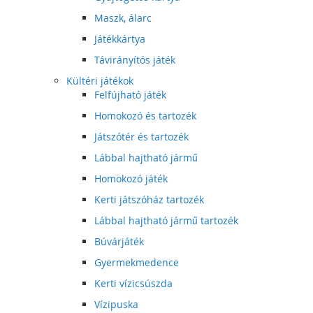
Maszk, álarc
Játékkártya
Távirányítós játék
Kültéri játékok
Felfújható játék
Homokozó és tartozék
Játszótér és tartozék
Lábbal hajtható jármű
Homokozó játék
Kerti játszóház tartozék
Lábbal hajtható jármű tartozék
Búvárjáték
Gyermekmedence
Kerti vízicsúszda
Vízipuska