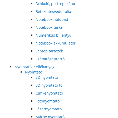
Dokkoló, portreplikátor
Betekintésvédő fólia
Notebook hűtőpad
Notebook táska
Numerikus billentyű
Notebook akkumulátor
Laptop tartozék
Számitógéptartó
Nyomtató, Kellékanyag
Nyomtató
3D nyomtató
3D nyomtató toll
Címkenyomtató
Fotónyomtató
Lézernyomtató
Mátrix nyomtató