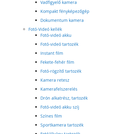
Vadfigyelő kamera
Kompakt fényképezőgép
Dokumentum kamera
Fotó-Videó kellék
Fotó-videó akku
Fotó-videó tartozék
Instant film
Fekete-fehér film
Fotó-rögzítő tartozék
Kamera retesz
Kamerafelszerelés
Drón alkatrész, tartozék
Fotó-videó akku szíj
Színes film
Sportkamera tartozék
Fotóállvány tartozék