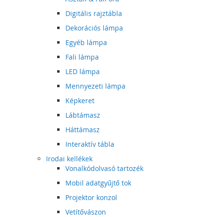
Digitális rajztábla
Dekorációs lámpa
Egyéb lámpa
Fali lámpa
LED lámpa
Mennyezeti lámpa
Képkeret
Lábtámasz
Háttámasz
Interaktív tábla
Irodai kellékek
Vonalkódolvasó tartozék
Mobil adatgyűjtő tok
Projektor konzol
Vetítővászon