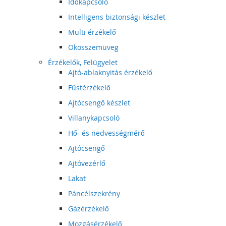
Időkapcsoló
Intelligens biztonsági készlet
Multi érzékelő
Okosszemüveg
Érzékelők, Felügyelet
Ajtó-ablaknyitás érzékelő
Füstérzékelő
Ajtócsengő készlet
Villanykapcsoló
Hő- és nedvességmérő
Ajtócsengő
Ajtóvezérlő
Lakat
Páncélszekrény
Gázérzékelő
Mozgásérzékelő