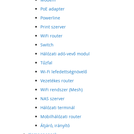
PoE adapter
Powerline
Print szerver
WiFi router
Switch
Hálózati adó-vevő modul
Tűzfal
Wi-Fi lefedettségnövelő
Vezetékes router
WiFi rendszer (Mesh)
NAS szerver
Hálózati terminál
Mobilhálózati router
Átjáró, irányító