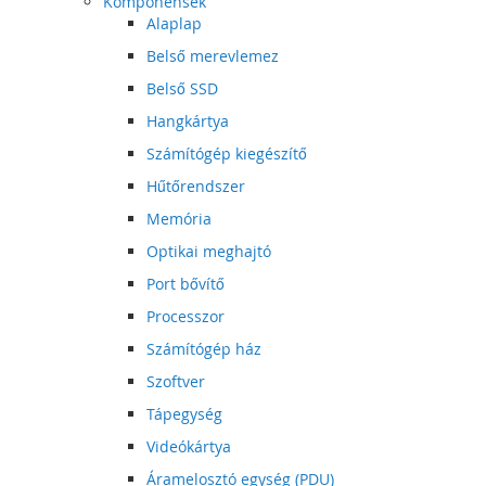
Komponensek
Alaplap
Belső merevlemez
Belső SSD
Hangkártya
Számítógép kiegészítő
Hűtőrendszer
Memória
Optikai meghajtó
Port bővítő
Processzor
Számítógép ház
Szoftver
Tápegység
Videókártya
Áramelosztó egység (PDU)