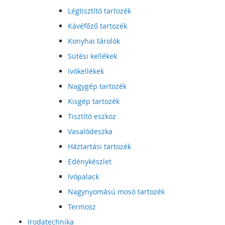
Légtisztító tartozék
Kávéfőző tartozék
Konyhai tárolók
Sütési kellékek
Ivókellékek
Nagygép tartozék
Kisgép tartozék
Tisztító eszköz
Vasalódeszka
Háztartási tartozék
Edénykészlet
Ivópalack
Nagynyomású mosó tartozék
Termosz
Irodatechnika