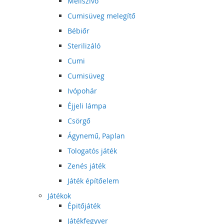
Mellszívó
Cumisüveg melegítő
Bébiőr
Sterilizáló
Cumi
Cumisüveg
Ivópohár
Éjjeli lámpa
Csörgő
Ágynemű, Paplan
Tologatós játék
Zenés játék
Játék építőelem
Játékok
Épitőjáték
Játékfegyver