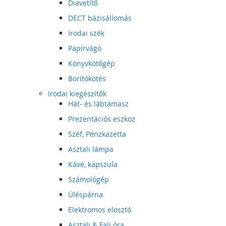
Diavetítő
DECT bázisállomás
Irodai szék
Papírvágó
Könyvkötőgép
Borítókötés
Irodai kiegészítők
Hát- és lábtámasz
Prezentációs eszköz
Széf, Pénzkazetta
Asztali lámpa
Kávé, kapszula
Számológép
Üléspárna
Elektromos elosztó
Asztali & Fali óra