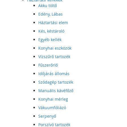
Akku töltő
Edény, Lábas
Háztartási elem
Kés, késtároló
Egyéb kellék
Konyhai eszközök
Vízszűrő tartozék
Fűszerőrlő
Időjárás állomás
Szódagép tartozék
Manuális kávéfőző
Konyhai mérleg
Vákuumfóliázó
Serpenyő
Porszívó tartozék