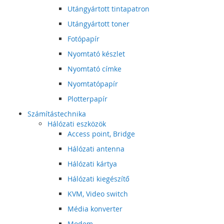
Utángyártott tintapatron
Utángyártott toner
Fotópapír
Nyomtató készlet
Nyomtató címke
Nyomtatópapír
Plotterpapír
Számítástechnika
Hálózati eszközök
Access point, Bridge
Hálózati antenna
Hálózati kártya
Hálózati kiegészítő
KVM, Video switch
Média konverter
Modem