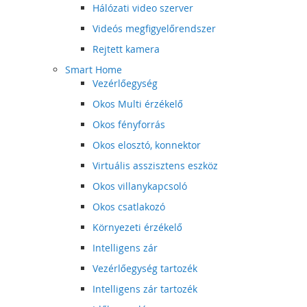
Hálózati video szerver
Videós megfigyelőrendszer
Rejtett kamera
Smart Home
Vezérlőegység
Okos Multi érzékelő
Okos fényforrás
Okos elosztó, konnektor
Virtuális asszisztens eszköz
Okos villanykapcsoló
Okos csatlakozó
Környezeti érzékelő
Intelligens zár
Vezérlőegység tartozék
Intelligens zár tartozék