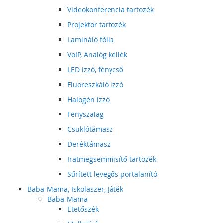
Videokonferencia tartozék
Projektor tartozék
Lamináló fólia
VoIP, Analóg kellék
LED izzó, fénycső
Fluoreszkáló izzó
Halogén izzó
Fényszalag
Csuklótámasz
Deréktámasz
Iratmegsemmisítő tartozék
Sűrített levegős portalanító
Baba-Mama, Iskolaszer, Játék
Baba-Mama
Etetőszék