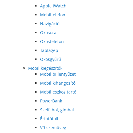
Apple iWatch
Mobiltelefon
Navigáció
Okosóra
Okostelefon
Táblagép
Okosgyűrű
Mobil kiegészítők
Mobil billentyűzet
Mobil kihangosító
Mobil eszköz tartó
PowerBank
Szelfi bot, gimbal
Érintőtoll
VR szemüveg