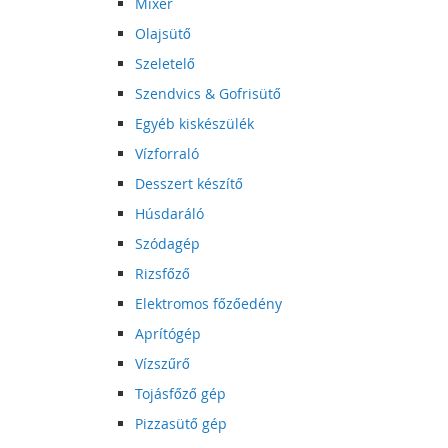
Mixer
Olajsütő
Szeletelő
Szendvics & Gofrisütő
Egyéb kiskészülék
Vízforraló
Desszert készítő
Húsdaráló
Szódagép
Rizsfőző
Elektromos főzőedény
Aprítógép
Vízszűrő
Tojásfőző gép
Pizzasütő gép