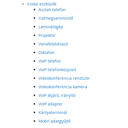
Irodai eszközök
Asztali telefon
Iratmegsemmisítő
Laminálógép
Projektor
Vonalkódolvasó
Diktafon
VoIP telefon
VoIP telefonközpont
Videokonferencia rendszer
Videokonferencia kamera
VoIP átjáró, irányító
VoIP adapter
Kártyaterminál
Mobil adatgyűjtő