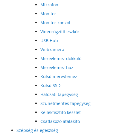
Mikrofon
Monitor
Monitor konzol
Videorögzítő eszköz
USB Hub
Webkamera
Merevlemez dokkoló
Merevlemez ház
Külső merevlemez
Külső SSD
Hálózati tápegység
Szünetmentes tápegység
Kelléktisztító készlet
Csatlakozó átalakító
Szépség és egészség