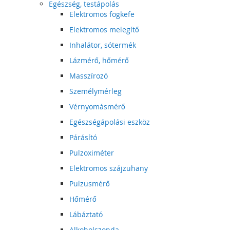
Egészség, testápolás
Elektromos fogkefe
Elektromos melegítő
Inhalátor, sótermék
Lázmérő, hőmérő
Masszírozó
Személymérleg
Vérnyomásmérő
Egészségápolási eszköz
Párásító
Pulzoximéter
Elektromos szájzuhany
Pulzusmérő
Hőmérő
Lábáztató
Alkoholszonda