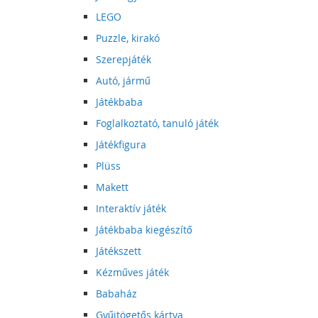
LEGO
Puzzle, kirakó
Szerepjáték
Autó, jármű
Játékbaba
Foglalkoztató, tanuló játék
Játékfigura
Plüss
Makett
Interaktív játék
Játékbaba kiegészítő
Játékszett
Kézműves játék
Babaház
Gyűjtögetős kártya