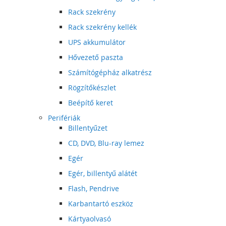
Rack szekrény
Rack szekrény kellék
UPS akkumulátor
Hővezető paszta
Számítógépház alkatrész
Rögzítőkészlet
Beépítő keret
Perifériák
Billentyűzet
CD, DVD, Blu-ray lemez
Egér
Egér, billentyű alátét
Flash, Pendrive
Karbantartó eszköz
Kártyaolvasó