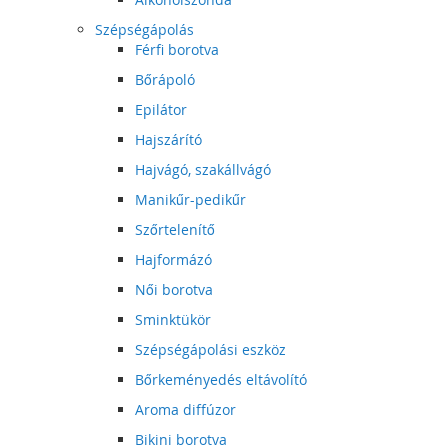
Szépségápolás
Férfi borotva
Bőrápoló
Epilátor
Hajszárító
Hajvágó, szakállvágó
Manikűr-pedikűr
Szőrtelenítő
Hajformázó
Női borotva
Sminktükör
Szépségápolási eszköz
Bőrkeményedés eltávolító
Aroma diffúzor
Bikini borotva