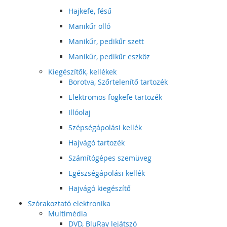
Hajkefe, fésű
Manikűr olló
Manikűr, pedikűr szett
Manikűr, pedikűr eszköz
Kiegészítők, kellékek
Borotva, Szőrtelenítő tartozék
Elektromos fogkefe tartozék
Illóolaj
Szépségápolási kellék
Hajvágó tartozék
Számítógépes szemüveg
Egészségápolási kellék
Hajvágó kiegészítő
Szórakoztató elektronika
Multimédia
DVD, BluRay lejátszó