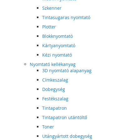
Szkenner
Tintasugaras nyomtató
Plotter
Blokknyomtató
Kártyanyomtató
Kézi nyomtató
Nyomtató kellékanyag
3D nyomtató alapanyag
Címkeszalag
Dobegység
Festékszalag
Tintapatron
Tintapatron utántöltő
Toner
Utángyártott dobegység