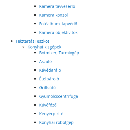
Kamera távvezérlő
Kamera konzol
Fotóalbum, lapvédő
Kamera objektív tok
Háztartási eszköz
Konyhai kisgépek
Botmixer, Turmixgép
Aszaló
Kávédaráló
Ételpároló
Grillsütő
Gyümölcscentrifuga
Kávéfőző
Kenyérpirító
Konyhai robotgép