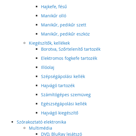
Hajkefe, fésű
Manikűr olló
Manikűr, pedikűr szett
Manikűr, pedikűr eszköz
Kiegészítők, kellékek
Borotva, Szőrtelenítő tartozék
Elektromos fogkefe tartozék
Illóolaj
Szépségápolási kellék
Hajvágó tartozék
Számítógépes szemüveg
Egészségápolási kellék
Hajvágó kiegészítő
Szórakoztató elektronika
Multimédia
DVD, BluRay lejátszó