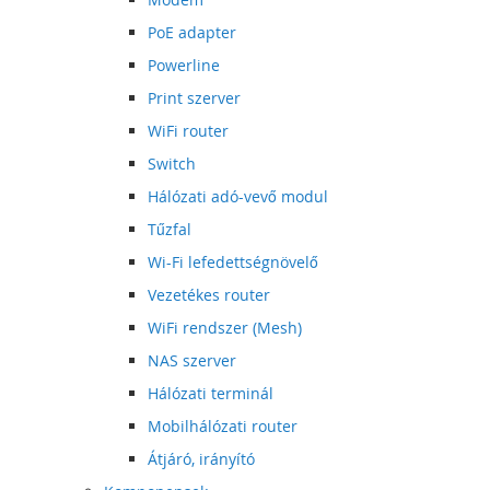
PoE adapter
Powerline
Print szerver
WiFi router
Switch
Hálózati adó-vevő modul
Tűzfal
Wi-Fi lefedettségnövelő
Vezetékes router
WiFi rendszer (Mesh)
NAS szerver
Hálózati terminál
Mobilhálózati router
Átjáró, irányító