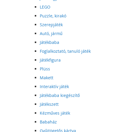
LEGO
Puzzle, kirakó
Szerepjáték
Autó, jármű
Játékbaba
Foglalkoztató, tanuló játék
Játékfigura
Plüss
Makett
Interaktív játék
Játékbaba kiegészítő
Játékszett
Kézműves játék
Babaház
Gyűjtögetős kártya