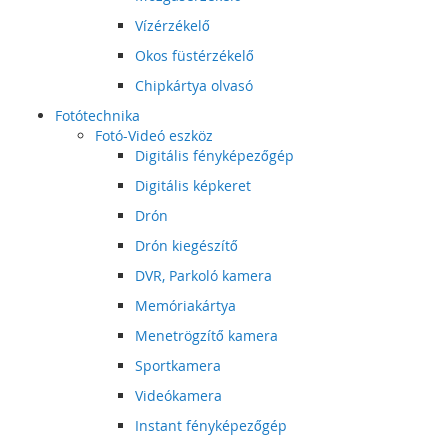
Vízérzékelő
Okos füstérzékelő
Chipkártya olvasó
Fotótechnika
Fotó-Videó eszköz
Digitális fényképezőgép
Digitális képkeret
Drón
Drón kiegészítő
DVR, Parkoló kamera
Memóriakártya
Menetrögzítő kamera
Sportkamera
Videókamera
Instant fényképezőgép