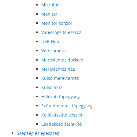
Mikrofon
Monitor
Monitor konzol
Videorögzítő eszköz
USB Hub
Webkamera
Merevlemez dokkoló
Merevlemez ház
Külső merevlemez
Külső SSD
Hálózati tápegység
Szünetmentes tápegység
Kelléktisztító készlet
Csatlakozó átalakító
Szépség és egészség