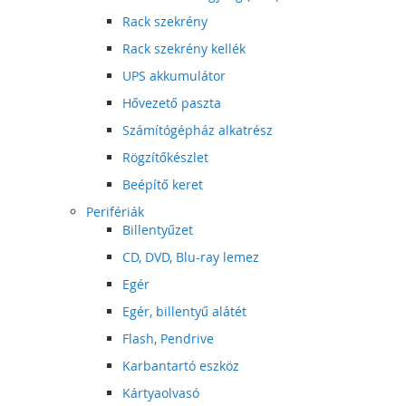
Rack szekrény
Rack szekrény kellék
UPS akkumulátor
Hővezető paszta
Számítógépház alkatrész
Rögzítőkészlet
Beépítő keret
Perifériák
Billentyűzet
CD, DVD, Blu-ray lemez
Egér
Egér, billentyű alátét
Flash, Pendrive
Karbantartó eszköz
Kártyaolvasó