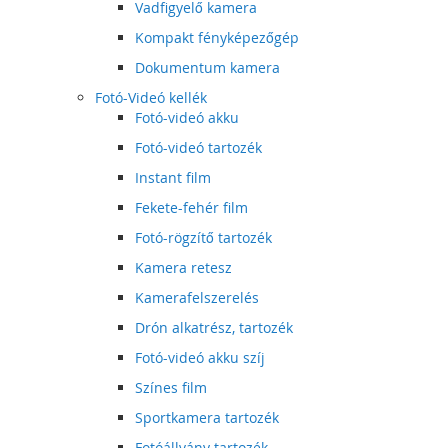
Vadfigyelő kamera
Kompakt fényképezőgép
Dokumentum kamera
Fotó-Videó kellék
Fotó-videó akku
Fotó-videó tartozék
Instant film
Fekete-fehér film
Fotó-rögzítő tartozék
Kamera retesz
Kamerafelszerelés
Drón alkatrész, tartozék
Fotó-videó akku szíj
Színes film
Sportkamera tartozék
Fotóállvány tartozék