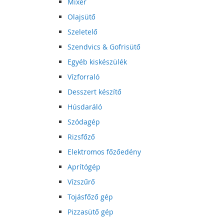
Mixer
Olajsütő
Szeletelő
Szendvics & Gofrisütő
Egyéb kiskészülék
Vízforraló
Desszert készítő
Húsdaráló
Szódagép
Rizsfőző
Elektromos főzőedény
Aprítógép
Vízszűrő
Tojásfőző gép
Pizzasütő gép