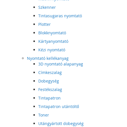
Szkenner
Tintasugaras nyomtató
Plotter
Blokknyomtató
Kártyanyomtató
Kézi nyomtató
Nyomtató kellékanyag
3D nyomtató alapanyag
Címkeszalag
Dobegység
Festékszalag
Tintapatron
Tintapatron utántöltő
Toner
Utángyártott dobegység