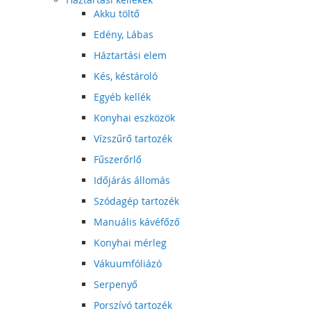
Akku töltő
Edény, Lábas
Háztartási elem
Kés, késtároló
Egyéb kellék
Konyhai eszközök
Vízszűrő tartozék
Fűszerőrlő
Időjárás állomás
Szódagép tartozék
Manuális kávéfőző
Konyhai mérleg
Vákuumfóliázó
Serpenyő
Porszívó tartozék