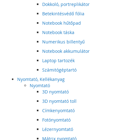
Dokkoló, portreplikátor
Betekintésvédő fólia
Notebook hűtőpad
Notebook táska
Numerikus billentyű
Notebook akkumulátor
Laptop tartozék
Számitógéptartó
Nyomtató, Kellékanyag
Nyomtató
3D nyomtató
3D nyomtató toll
Címkenyomtató
Fotónyomtató
Lézernyomtató
Mátrix nyomtató