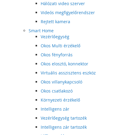
Hálózati video szerver
Videós megfigyelőrendszer
Rejtett kamera
Smart Home
Vezérlőegység
Okos Multi érzékelő
Okos fényforrás
Okos elosztó, konnektor
Virtuális asszisztens eszköz
Okos villanykapcsoló
Okos csatlakozó
Környezeti érzékelő
Intelligens zár
Vezérlőegység tartozék
Intelligens zár tartozék