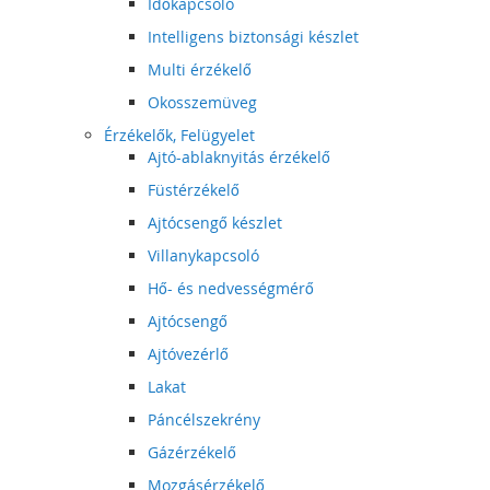
Időkapcsoló
Intelligens biztonsági készlet
Multi érzékelő
Okosszemüveg
Érzékelők, Felügyelet
Ajtó-ablaknyitás érzékelő
Füstérzékelő
Ajtócsengő készlet
Villanykapcsoló
Hő- és nedvességmérő
Ajtócsengő
Ajtóvezérlő
Lakat
Páncélszekrény
Gázérzékelő
Mozgásérzékelő