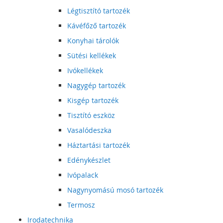
Légtisztító tartozék
Kávéfőző tartozék
Konyhai tárolók
Sütési kellékek
Ivókellékek
Nagygép tartozék
Kisgép tartozék
Tisztító eszköz
Vasalódeszka
Háztartási tartozék
Edénykészlet
Ivópalack
Nagynyomású mosó tartozék
Termosz
Irodatechnika