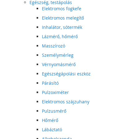
Egészség, testápolás
Elektromos fogkefe
Elektromos melegítő
Inhalátor, sótermék
Lázmérő, hőmérő
Masszírozó
Személymérleg
Vérnyomásmérő
Egészségápolási eszköz
Párásító
Pulzoximéter
Elektromos szájzuhany
Pulzusmérő
Hőmérő
Lábáztató
Alkoholszonda