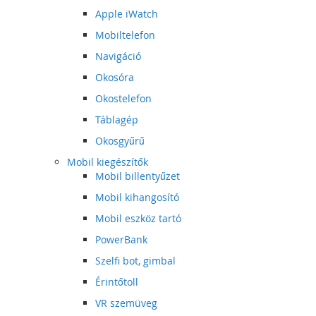
Apple iWatch
Mobiltelefon
Navigáció
Okosóra
Okostelefon
Táblagép
Okosgyűrű
Mobil kiegészítők
Mobil billentyűzet
Mobil kihangosító
Mobil eszköz tartó
PowerBank
Szelfi bot, gimbal
Érintőtoll
VR szemüveg