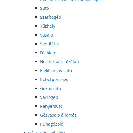
Sütő
Szárítógép
Tűzhely
Vasaló
Ventilátor
Főzőlap
Hordozható főzőlap
Elektromos sütő
Robotporszívó
Gőztisztító
Varrógép
Kenyérsütő
Gőzvasaló állomás
Ruhagőzölő
Háztartási kellékek