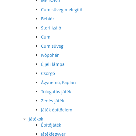
Mellszívó
Cumisüveg melegítő
Bébiőr
Sterilizáló
Cumi
Cumisüveg
Ivópohár
Éjjeli lámpa
Csörgő
Ágynemű, Paplan
Tologatós játék
Zenés játék
Játék építőelem
Játékok
Épitőjáték
Játékfegyver