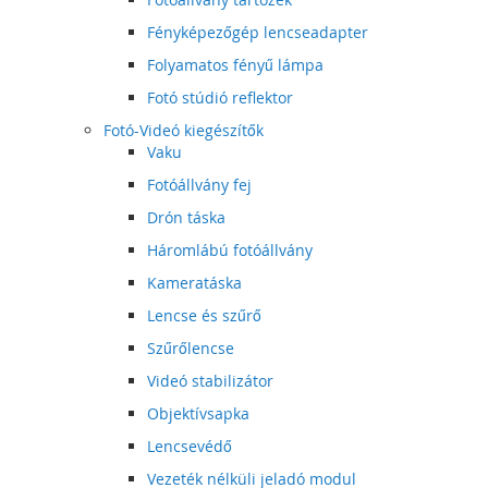
Fényképezőgép lencseadapter
Folyamatos fényű lámpa
Fotó stúdió reflektor
Fotó-Videó kiegészítők
Vaku
Fotóállvány fej
Drón táska
Háromlábú fotóállvány
Kameratáska
Lencse és szűrő
Szűrőlencse
Videó stabilizátor
Objektívsapka
Lencsevédő
Vezeték nélküli jeladó modul