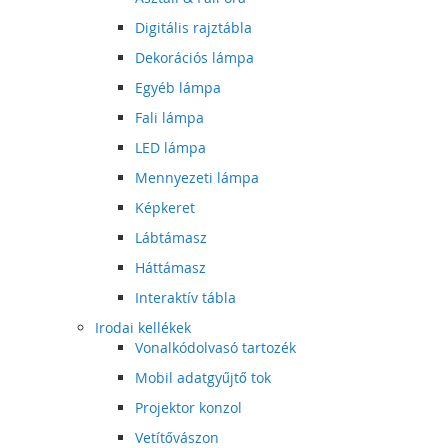
Digitális rajztábla
Dekorációs lámpa
Egyéb lámpa
Fali lámpa
LED lámpa
Mennyezeti lámpa
Képkeret
Lábtámasz
Háttámasz
Interaktív tábla
Irodai kellékek
Vonalkódolvasó tartozék
Mobil adatgyűjtő tok
Projektor konzol
Vetítővászon