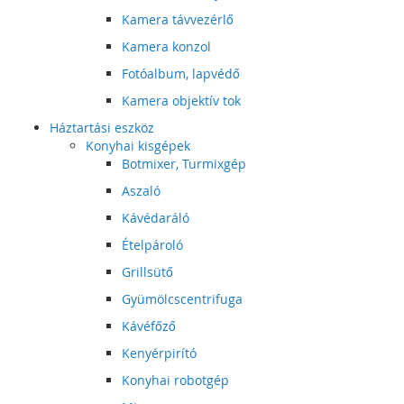
Kamera távvezérlő
Kamera konzol
Fotóalbum, lapvédő
Kamera objektív tok
Háztartási eszköz
Konyhai kisgépek
Botmixer, Turmixgép
Aszaló
Kávédaráló
Ételpároló
Grillsütő
Gyümölcscentrifuga
Kávéfőző
Kenyérpirító
Konyhai robotgép