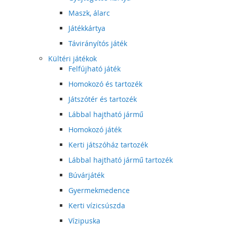
Maszk, álarc
Játékkártya
Távirányítós játék
Kültéri játékok
Felfújható játék
Homokozó és tartozék
Játszótér és tartozék
Lábbal hajtható jármű
Homokozó játék
Kerti játszóház tartozék
Lábbal hajtható jármű tartozék
Búvárjáték
Gyermekmedence
Kerti vízicsúszda
Vízipuska