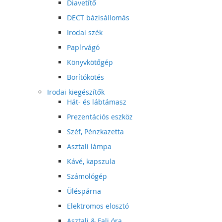
Diavetítő
DECT bázisállomás
Irodai szék
Papírvágó
Könyvkötőgép
Borítókötés
Irodai kiegészítők
Hát- és lábtámasz
Prezentációs eszköz
Széf, Pénzkazetta
Asztali lámpa
Kávé, kapszula
Számológép
Üléspárna
Elektromos elosztó
Asztali & Fali óra