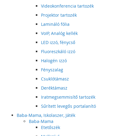
Videokonferencia tartozék
Projektor tartozék
Lamináló fólia
VoIP, Analóg kellék
LED izzó, fénycső
Fluoreszkáló izzó
Halogén izzó
Fényszalag
Csuklótámasz
Deréktámasz
Iratmegsemmisítő tartozék
Sűrített levegős portalanító
Baba-Mama, Iskolaszer, Játék
Baba-Mama
Etetőszék