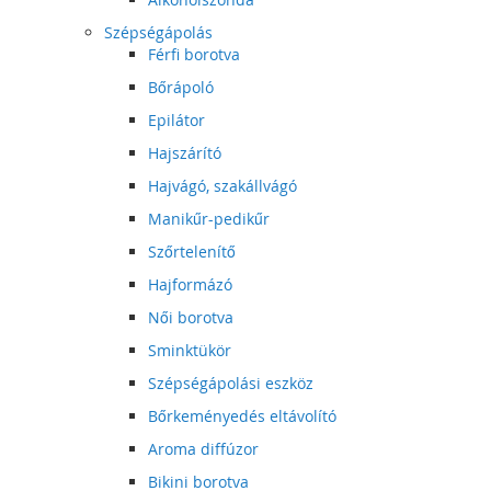
Szépségápolás
Férfi borotva
Bőrápoló
Epilátor
Hajszárító
Hajvágó, szakállvágó
Manikűr-pedikűr
Szőrtelenítő
Hajformázó
Női borotva
Sminktükör
Szépségápolási eszköz
Bőrkeményedés eltávolító
Aroma diffúzor
Bikini borotva