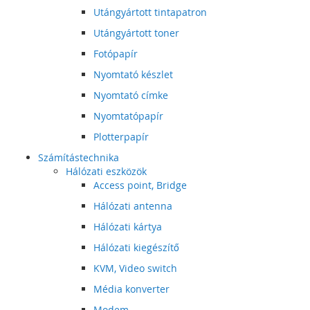
Utángyártott tintapatron
Utángyártott toner
Fotópapír
Nyomtató készlet
Nyomtató címke
Nyomtatópapír
Plotterpapír
Számítástechnika
Hálózati eszközök
Access point, Bridge
Hálózati antenna
Hálózati kártya
Hálózati kiegészítő
KVM, Video switch
Média konverter
Modem