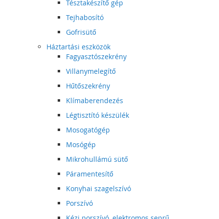
Tésztakészítő gép
Tejhabosító
Gofrisütő
Háztartási eszközök
Fagyasztószekrény
Villanymelegítő
Hűtőszekrény
Klímaberendezés
Légtisztító készülék
Mosogatógép
Mosógép
Mikrohullámú sütő
Páramentesítő
Konyhai szagelszívó
Porszívó
Kézi porszívó, elektromos seprű