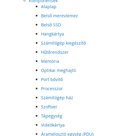
Komponensek
Alaplap
Belső merevlemez
Belső SSD
Hangkártya
Számítógép kiegészítő
Hűtőrendszer
Memória
Optikai meghajtó
Port bővítő
Processzor
Számítógép ház
Szoftver
Tápegység
Videókártya
Áramelosztó egység (PDU)