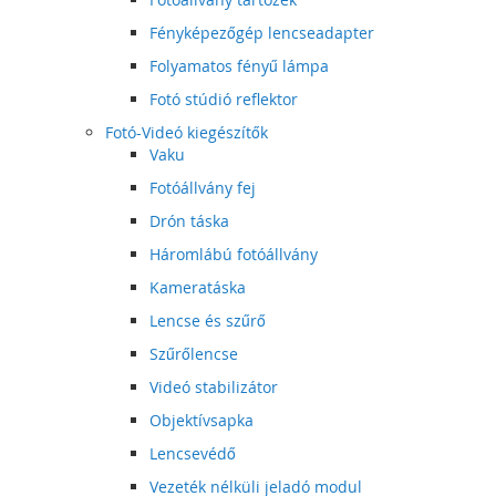
Fényképezőgép lencseadapter
Folyamatos fényű lámpa
Fotó stúdió reflektor
Fotó-Videó kiegészítők
Vaku
Fotóállvány fej
Drón táska
Háromlábú fotóállvány
Kameratáska
Lencse és szűrő
Szűrőlencse
Videó stabilizátor
Objektívsapka
Lencsevédő
Vezeték nélküli jeladó modul