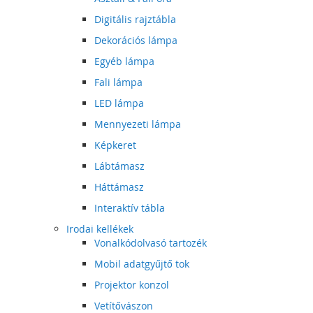
Digitális rajztábla
Dekorációs lámpa
Egyéb lámpa
Fali lámpa
LED lámpa
Mennyezeti lámpa
Képkeret
Lábtámasz
Háttámasz
Interaktív tábla
Irodai kellékek
Vonalkódolvasó tartozék
Mobil adatgyűjtő tok
Projektor konzol
Vetítővászon