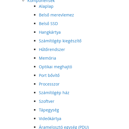
Komponensek
Alaplap
Belső merevlemez
Belső SSD
Hangkártya
Számítógép kiegészítő
Hűtőrendszer
Memória
Optikai meghajtó
Port bővítő
Processzor
Számítógép ház
Szoftver
Tápegység
Videókártya
Áramelosztó egység (PDU)