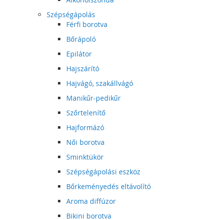
Szépségápolás
Férfi borotva
Bőrápoló
Epilátor
Hajszárító
Hajvágó, szakállvágó
Manikűr-pedikűr
Szőrtelenítő
Hajformázó
Női borotva
Sminktükör
Szépségápolási eszköz
Bőrkeményedés eltávolító
Aroma diffúzor
Bikini borotva