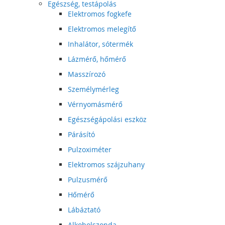
Egészség, testápolás
Elektromos fogkefe
Elektromos melegítő
Inhalátor, sótermék
Lázmérő, hőmérő
Masszírozó
Személymérleg
Vérnyomásmérő
Egészségápolási eszköz
Párásító
Pulzoximéter
Elektromos szájzuhany
Pulzusmérő
Hőmérő
Lábáztató
Alkoholszonda