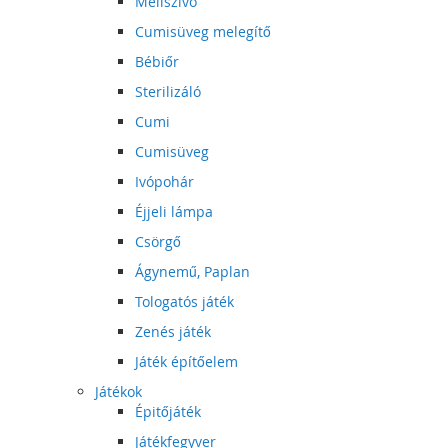
Mellszívó
Cumisüveg melegítő
Bébiőr
Sterilizáló
Cumi
Cumisüveg
Ivópohár
Éjjeli lámpa
Csörgő
Ágynemű, Paplan
Tologatós játék
Zenés játék
Játék építőelem
Játékok
Épitőjáték
Játékfegyver