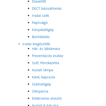
Diavetítő
DECT bázisállomás
Irodai szék
Papírvágó
Könyvkötőgép
Borítókötés
Irodai kiegészítők
Hát- és lábtámasz
Prezentációs eszköz
Széf, Pénzkazetta
Asztali lámpa
Kávé, kapszula
Számológép
Üléspárna
Elektromos elosztó
Asztali & Fali óra