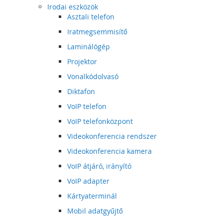
Irodai eszközök
Asztali telefon
Iratmegsemmisítő
Laminálógép
Projektor
Vonalkódolvasó
Diktafon
VoIP telefon
VoIP telefonközpont
Videokonferencia rendszer
Videokonferencia kamera
VoIP átjáró, irányító
VoIP adapter
Kártyaterminál
Mobil adatgyűjtő