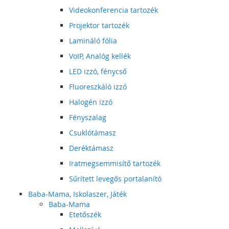
Videokonferencia tartozék
Projektor tartozék
Lamináló fólia
VoIP, Analóg kellék
LED izzó, fénycső
Fluoreszkáló izzó
Halogén izzó
Fényszalag
Csuklótámasz
Deréktámasz
Iratmegsemmisítő tartozék
Sűrített levegős portalanító
Baba-Mama, Iskolaszer, Játék
Baba-Mama
Etetőszék