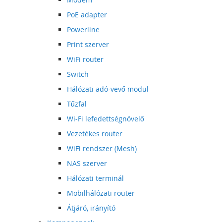
PoE adapter
Powerline
Print szerver
WiFi router
Switch
Hálózati adó-vevő modul
Tűzfal
Wi-Fi lefedettségnövelő
Vezetékes router
WiFi rendszer (Mesh)
NAS szerver
Hálózati terminál
Mobilhálózati router
Átjáró, irányító