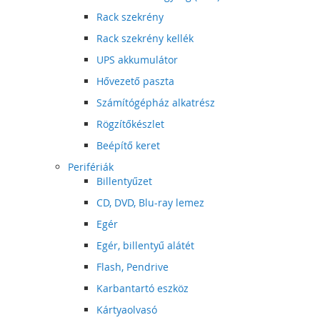
Rack szekrény
Rack szekrény kellék
UPS akkumulátor
Hővezető paszta
Számítógépház alkatrész
Rögzítőkészlet
Beépítő keret
Perifériák
Billentyűzet
CD, DVD, Blu-ray lemez
Egér
Egér, billentyű alátét
Flash, Pendrive
Karbantartó eszköz
Kártyaolvasó