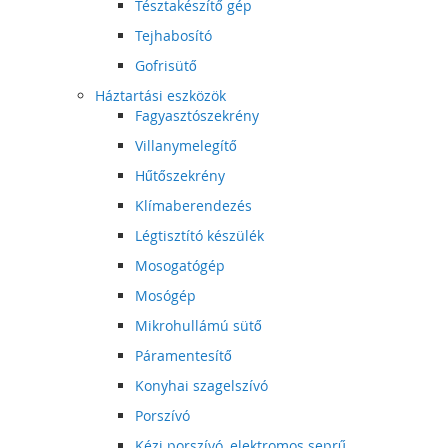
Tésztakészítő gép
Tejhabosító
Gofrisütő
Háztartási eszközök
Fagyasztószekrény
Villanymelegítő
Hűtőszekrény
Klímaberendezés
Légtisztító készülék
Mosogatógép
Mosógép
Mikrohullámú sütő
Páramentesítő
Konyhai szagelszívó
Porszívó
Kézi porszívó, elektromos seprű