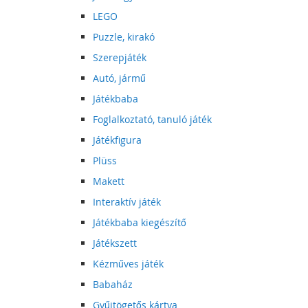
LEGO
Puzzle, kirakó
Szerepjáték
Autó, jármű
Játékbaba
Foglalkoztató, tanuló játék
Játékfigura
Plüss
Makett
Interaktív játék
Játékbaba kiegészítő
Játékszett
Kézműves játék
Babaház
Gyűjtögetős kártya