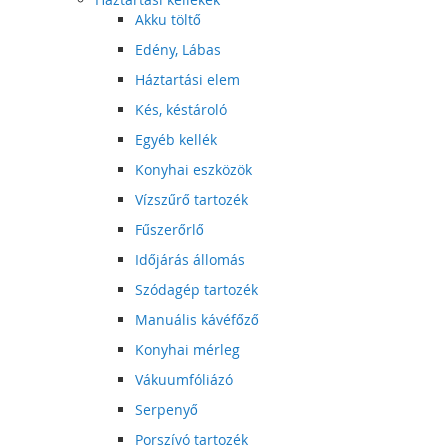
Akku töltő
Edény, Lábas
Háztartási elem
Kés, késtároló
Egyéb kellék
Konyhai eszközök
Vízszűrő tartozék
Fűszerőrlő
Időjárás állomás
Szódagép tartozék
Manuális kávéfőző
Konyhai mérleg
Vákuumfóliázó
Serpenyő
Porszívó tartozék