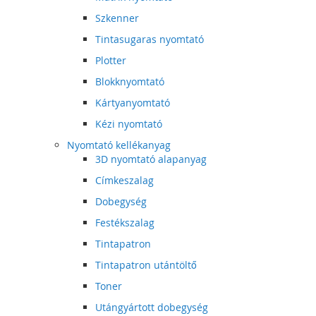
Szkenner
Tintasugaras nyomtató
Plotter
Blokknyomtató
Kártyanyomtató
Kézi nyomtató
Nyomtató kellékanyag
3D nyomtató alapanyag
Címkeszalag
Dobegység
Festékszalag
Tintapatron
Tintapatron utántöltő
Toner
Utángyártott dobegység