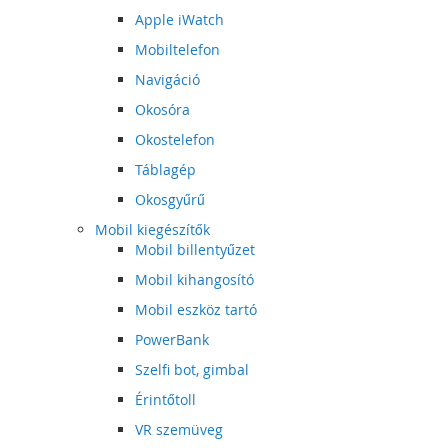
Apple iWatch
Mobiltelefon
Navigáció
Okosóra
Okostelefon
Táblagép
Okosgyűrű
Mobil kiegészítők
Mobil billentyűzet
Mobil kihangosító
Mobil eszköz tartó
PowerBank
Szelfi bot, gimbal
Érintőtoll
VR szemüveg