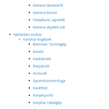
Kamera távvezérlő
Kamera konzol
Fotóalbum, lapvédő
Kamera objektív tok
Háztartási eszköz
Konyhai kisgépek
Botmixer, Turmixgép
Aszaló
Kávédaráló
Ételpároló
Grillsütő
Gyümölcscentrifuga
Kávéfőző
Kenyérpirító
Konyhai robotgép