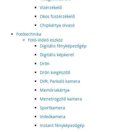
Vízérzékelő
Okos füstérzékelő
Chipkártya olvasó
Fotótechnika
Fotó-Videó eszköz
Digitális fényképezőgép
Digitális képkeret
Drón
Drón kiegészítő
DVR, Parkoló kamera
Memóriakártya
Menetrögzítő kamera
Sportkamera
Videókamera
Instant fényképezőgép