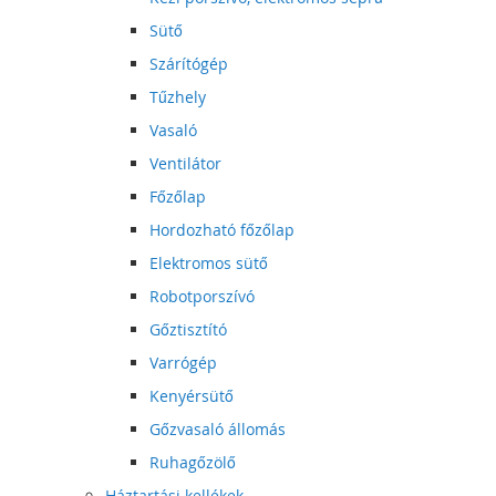
Sütő
Szárítógép
Tűzhely
Vasaló
Ventilátor
Főzőlap
Hordozható főzőlap
Elektromos sütő
Robotporszívó
Gőztisztító
Varrógép
Kenyérsütő
Gőzvasaló állomás
Ruhagőzölő
Háztartási kellékek