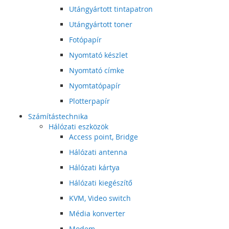
Utángyártott tintapatron
Utángyártott toner
Fotópapír
Nyomtató készlet
Nyomtató címke
Nyomtatópapír
Plotterpapír
Számítástechnika
Hálózati eszközök
Access point, Bridge
Hálózati antenna
Hálózati kártya
Hálózati kiegészítő
KVM, Video switch
Média konverter
Modem