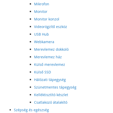
Mikrofon
Monitor
Monitor konzol
Videorögzítő eszköz
USB Hub
Webkamera
Merevlemez dokkoló
Merevlemez ház
Külső merevlemez
Külső SSD
Hálózati tápegység
Szünetmentes tápegység
Kelléktisztító készlet
Csatlakozó átalakító
Szépség és egészség