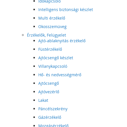
Időkapcsoló
Intelligens biztonsági készlet
Multi érzékelő
Okosszemüveg
Érzékelők, Felügyelet
Ajtó-ablaknyitás érzékelő
Füstérzékelő
Ajtócsengő készlet
Villanykapcsoló
Hő- és nedvességmérő
Ajtócsengő
Ajtóvezérlő
Lakat
Páncélszekrény
Gázérzékelő
Mozgásérzékelő