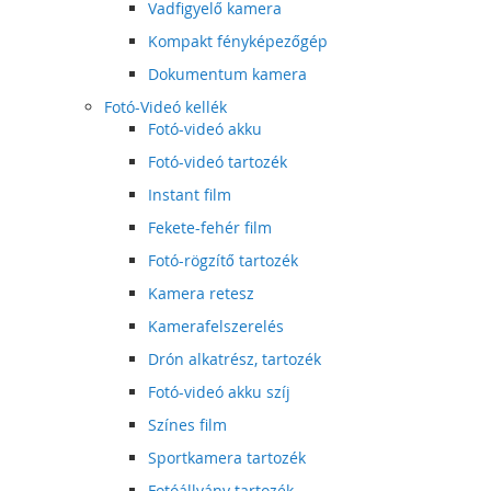
Vadfigyelő kamera
Kompakt fényképezőgép
Dokumentum kamera
Fotó-Videó kellék
Fotó-videó akku
Fotó-videó tartozék
Instant film
Fekete-fehér film
Fotó-rögzítő tartozék
Kamera retesz
Kamerafelszerelés
Drón alkatrész, tartozék
Fotó-videó akku szíj
Színes film
Sportkamera tartozék
Fotóállvány tartozék