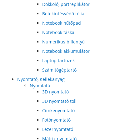
Dokkoló, portreplikátor
Betekintésvédő fólia
Notebook hűtőpad
Notebook táska
Numerikus billentyű
Notebook akkumulátor
Laptop tartozék
Számitógéptartó
Nyomtató, Kellékanyag
Nyomtató
3D nyomtató
3D nyomtató toll
Címkenyomtató
Fotónyomtató
Lézernyomtató
Mátrix nyomtató