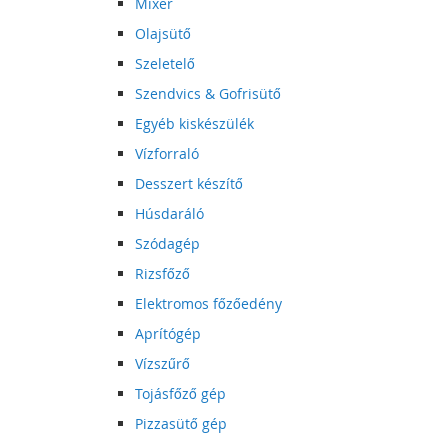
Mixer
Olajsütő
Szeletelő
Szendvics & Gofrisütő
Egyéb kiskészülék
Vízforraló
Desszert készítő
Húsdaráló
Szódagép
Rizsfőző
Elektromos főzőedény
Aprítógép
Vízszűrő
Tojásfőző gép
Pizzasütő gép