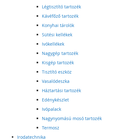
Légtisztító tartozék
Kávéfőző tartozék
Konyhai tárolók
Sütési kellékek
Ivókellékek
Nagygép tartozék
Kisgép tartozék
Tisztító eszköz
Vasalódeszka
Háztartási tartozék
Edénykészlet
Ivópalack
Nagynyomású mosó tartozék
Termosz
Irodatechnika