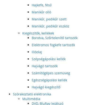
Hajkefe, fésű
Manikűr olló
Manikűr, pedikűr szett
Manikűr, pedikűr eszköz
Kiegészítők, kellékek
Borotva, Szőrtelenítő tartozék
Elektromos fogkefe tartozék
Illóolaj
Szépségápolási kellék
Hajvágó tartozék
Számítógépes szemüveg
Egészségápolási kellék
Hajvágó kiegészítő
Szórakoztató elektronika
Multimédia
DVD, BluRay lejátszó