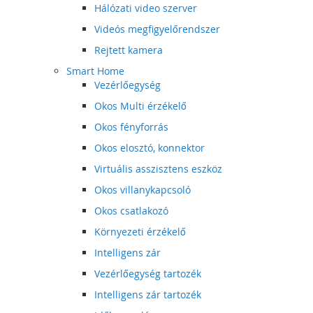
Hálózati video szerver
Videós megfigyelőrendszer
Rejtett kamera
Smart Home
Vezérlőegység
Okos Multi érzékelő
Okos fényforrás
Okos elosztó, konnektor
Virtuális asszisztens eszköz
Okos villanykapcsoló
Okos csatlakozó
Környezeti érzékelő
Intelligens zár
Vezérlőegység tartozék
Intelligens zár tartozék