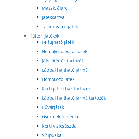
Maszk, álarc
Játékkártya
Távirányítós játék
Kültéri játékok
Felfújható játék
Homokozó és tartozék
Játszótér és tartozék
Lábbal hajtható jármű
Homokozó játék
Kerti játszóház tartozék
Lábbal hajtható jármű tartozék
Búvárjáték
Gyermekmedence
Kerti vízicsúszda
Vízipuska