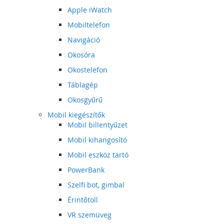
Apple iWatch
Mobiltelefon
Navigáció
Okosóra
Okostelefon
Táblagép
Okosgyűrű
Mobil kiegészítők
Mobil billentyűzet
Mobil kihangosító
Mobil eszköz tartó
PowerBank
Szelfi bot, gimbal
Érintőtoll
VR szemüveg