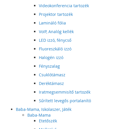
Videokonferencia tartozék
Projektor tartozék
Lamináló fólia
VoIP, Analóg kellék
LED izzó, fénycső
Fluoreszkáló izzó
Halogén izzó
Fényszalag
Csuklótámasz
Deréktámasz
Iratmegsemmisítő tartozék
Sűrített levegős portalanító
Baba-Mama, Iskolaszer, Játék
Baba-Mama
Etetőszék