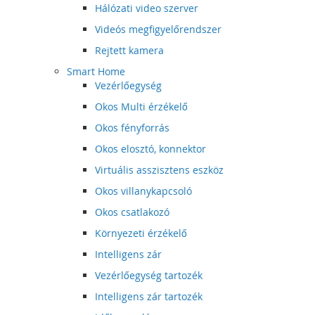
Hálózati video szerver
Videós megfigyelőrendszer
Rejtett kamera
Smart Home
Vezérlőegység
Okos Multi érzékelő
Okos fényforrás
Okos elosztó, konnektor
Virtuális asszisztens eszköz
Okos villanykapcsoló
Okos csatlakozó
Környezeti érzékelő
Intelligens zár
Vezérlőegység tartozék
Intelligens zár tartozék