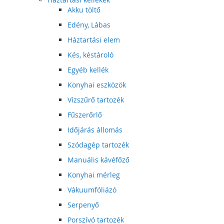
Akku töltő
Edény, Lábas
Háztartási elem
Kés, késtároló
Egyéb kellék
Konyhai eszközök
Vízszűrő tartozék
Fűszerőrlő
Időjárás állomás
Szódagép tartozék
Manuális kávéfőző
Konyhai mérleg
Vákuumfóliázó
Serpenyő
Porszívó tartozék