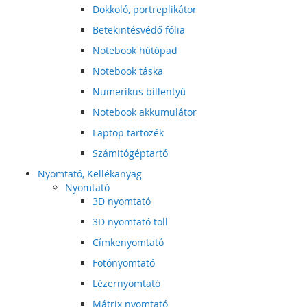
Dokkoló, portreplikátor
Betekintésvédő fólia
Notebook hűtőpad
Notebook táska
Numerikus billentyű
Notebook akkumulátor
Laptop tartozék
Számitógéptartó
Nyomtató, Kellékanyag
Nyomtató
3D nyomtató
3D nyomtató toll
Címkenyomtató
Fotónyomtató
Lézernyomtató
Mátrix nyomtató