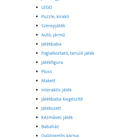
LEGO
Puzzle, kirakó
Szerepjáték
Autó, jármű
Játékbaba
Foglalkoztató, tanuló játék
Játékfigura
Plüss
Makett
Interaktív játék
Játékbaba kiegészítő
Játékszett
Kézműves játék
Babaház
Gyűjtögetős kártya