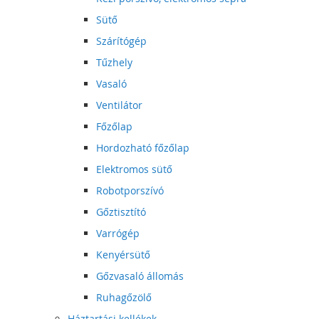
Sütő
Szárítógép
Tűzhely
Vasaló
Ventilátor
Főzőlap
Hordozható főzőlap
Elektromos sütő
Robotporszívó
Gőztisztító
Varrógép
Kenyérsütő
Gőzvasaló állomás
Ruhagőzölő
Háztartási kellékek