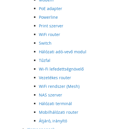
PoE adapter
Powerline
Print szerver
WiFi router
Switch
Hálózati adó-vevő modul
Tűzfal
Wi-Fi lefedettségnövelő
Vezetékes router
WiFi rendszer (Mesh)
NAS szerver
Hálózati terminál
Mobilhálózati router
Átjáró, irányító