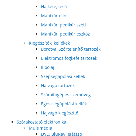
Hajkefe, fésű
Manikűr olló
Manikűr, pedikűr szett
Manikűr, pedikűr eszköz
Kiegészítők, kellékek
Borotva, Szőrtelenítő tartozék
Elektromos fogkefe tartozék
Illóolaj
Szépségápolási kellék
Hajvágó tartozék
Számítógépes szemüveg
Egészségápolási kellék
Hajvágó kiegészítő
Szórakoztató elektronika
Multimédia
DVD, BluRay lejátszó