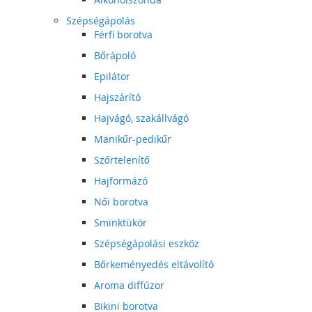
Szépségápolás
Férfi borotva
Bőrápoló
Epilátor
Hajszárító
Hajvágó, szakállvágó
Manikűr-pedikűr
Szőrtelenítő
Hajformázó
Női borotva
Sminktükör
Szépségápolási eszköz
Bőrkeményedés eltávolító
Aroma diffúzor
Bikini borotva