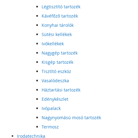
Légtisztító tartozék
Kávéfőző tartozék
Konyhai tárolók
Sütési kellékek
Ivókellékek
Nagygép tartozék
Kisgép tartozék
Tisztító eszköz
Vasalódeszka
Háztartási tartozék
Edénykészlet
Ivópalack
Nagynyomású mosó tartozék
Termosz
Irodatechnika