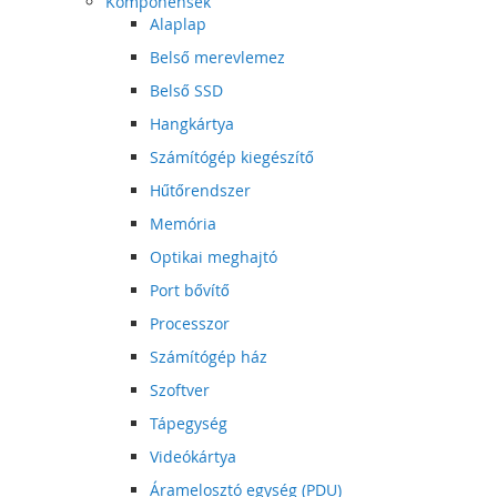
Komponensek
Alaplap
Belső merevlemez
Belső SSD
Hangkártya
Számítógép kiegészítő
Hűtőrendszer
Memória
Optikai meghajtó
Port bővítő
Processzor
Számítógép ház
Szoftver
Tápegység
Videókártya
Áramelosztó egység (PDU)