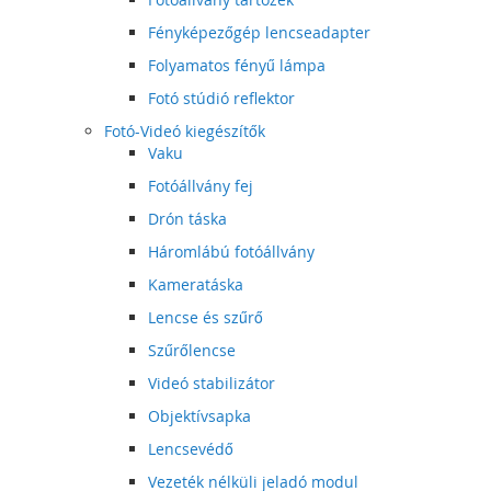
Fényképezőgép lencseadapter
Folyamatos fényű lámpa
Fotó stúdió reflektor
Fotó-Videó kiegészítők
Vaku
Fotóállvány fej
Drón táska
Háromlábú fotóállvány
Kameratáska
Lencse és szűrő
Szűrőlencse
Videó stabilizátor
Objektívsapka
Lencsevédő
Vezeték nélküli jeladó modul