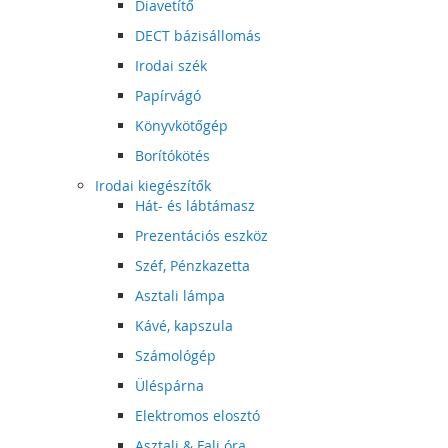
Diavetítő
DECT bázisállomás
Irodai szék
Papírvágó
Könyvkötőgép
Borítókötés
Irodai kiegészítők
Hát- és lábtámasz
Prezentációs eszköz
Széf, Pénzkazetta
Asztali lámpa
Kávé, kapszula
Számológép
Üléspárna
Elektromos elosztó
Asztali & Fali óra