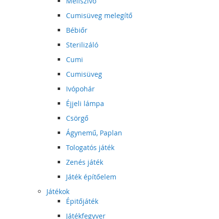
Mellszívó
Cumisüveg melegítő
Bébiőr
Sterilizáló
Cumi
Cumisüveg
Ivópohár
Éjjeli lámpa
Csörgő
Ágynemű, Paplan
Tologatós játék
Zenés játék
Játék építőelem
Játékok
Épitőjáték
Játékfegyver