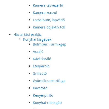
Kamera távvezérlő
Kamera konzol
Fotóalbum, lapvédő
Kamera objektív tok
Háztartási eszköz
Konyhai kisgépek
Botmixer, Turmixgép
Aszaló
Kávédaráló
Ételpároló
Grillsütő
Gyümölcscentrifuga
Kávéfőző
Kenyérpirító
Konyhai robotgép