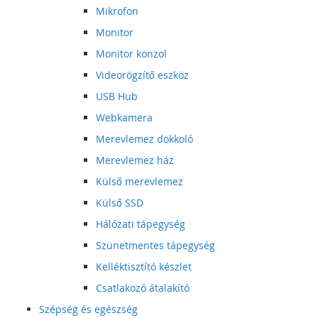
Mikrofon
Monitor
Monitor konzol
Videorögzítő eszköz
USB Hub
Webkamera
Merevlemez dokkoló
Merevlemez ház
Külső merevlemez
Külső SSD
Hálózati tápegység
Szünetmentes tápegység
Kelléktisztító készlet
Csatlakozó átalakító
Szépség és egészség