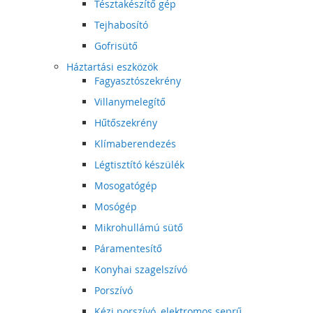
Tésztakészítő gép
Tejhabosító
Gofrisütő
Háztartási eszközök
Fagyasztószekrény
Villanymelegítő
Hűtőszekrény
Klímaberendezés
Légtisztító készülék
Mosogatógép
Mosógép
Mikrohullámú sütő
Páramentesítő
Konyhai szagelszívó
Porszívó
Kézi porszívó, elektromos seprű