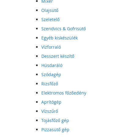
Mixer
Olajsütő
Szeletelő
Szendvics & Gofrisütő
Egyéb kiskészülék
Vízforraló
Desszert készítő
Húsdaráló
Szódagép
Rizsfőző
Elektromos főzőedény
Aprítógép
Vízszűrő
Tojásfőző gép
Pizzasütő gép