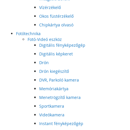
Vízérzékelő
Okos füstérzékelő
Chipkártya olvasó
Fotótechnika
Fotó-Videó eszköz
Digitális fényképezőgép
Digitális képkeret
Drón
Drón kiegészítő
DVR, Parkoló kamera
Memóriakártya
Menetrögzítő kamera
Sportkamera
Videókamera
Instant fényképezőgép