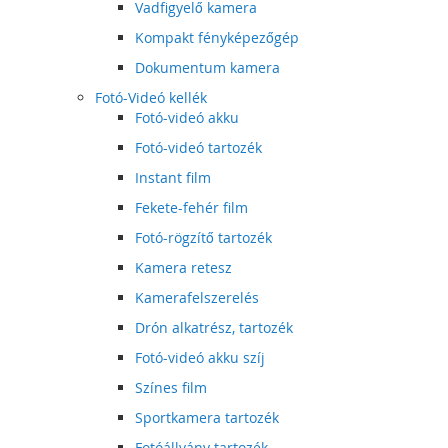
Vadfigyelő kamera
Kompakt fényképezőgép
Dokumentum kamera
Fotó-Videó kellék
Fotó-videó akku
Fotó-videó tartozék
Instant film
Fekete-fehér film
Fotó-rögzítő tartozék
Kamera retesz
Kamerafelszerelés
Drón alkatrész, tartozék
Fotó-videó akku szíj
Színes film
Sportkamera tartozék
Fotóállvány tartozék