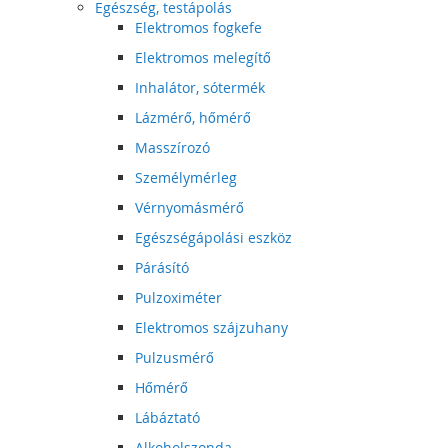
Egészség, testápolás
Elektromos fogkefe
Elektromos melegítő
Inhalátor, sótermék
Lázmérő, hőmérő
Masszírozó
Személymérleg
Vérnyomásmérő
Egészségápolási eszköz
Párásító
Pulzoximéter
Elektromos szájzuhany
Pulzusmérő
Hőmérő
Lábáztató
Alkoholszonda