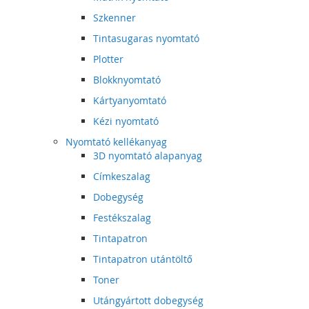
Szkenner
Tintasugaras nyomtató
Plotter
Blokknyomtató
Kártyanyomtató
Kézi nyomtató
Nyomtató kellékanyag
3D nyomtató alapanyag
Címkeszalag
Dobegység
Festékszalag
Tintapatron
Tintapatron utántöltő
Toner
Utángyártott dobegység