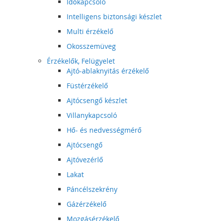
Időkapcsoló
Intelligens biztonsági készlet
Multi érzékelő
Okosszemüveg
Érzékelők, Felügyelet
Ajtó-ablaknyitás érzékelő
Füstérzékelő
Ajtócsengő készlet
Villanykapcsoló
Hő- és nedvességmérő
Ajtócsengő
Ajtóvezérlő
Lakat
Páncélszekrény
Gázérzékelő
Mozgásérzékelő