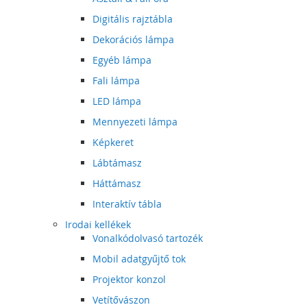
Digitális rajztábla
Dekorációs lámpa
Egyéb lámpa
Fali lámpa
LED lámpa
Mennyezeti lámpa
Képkeret
Lábtámasz
Háttámasz
Interaktív tábla
Irodai kellékek
Vonalkódolvasó tartozék
Mobil adatgyűjtő tok
Projektor konzol
Vetítővászon