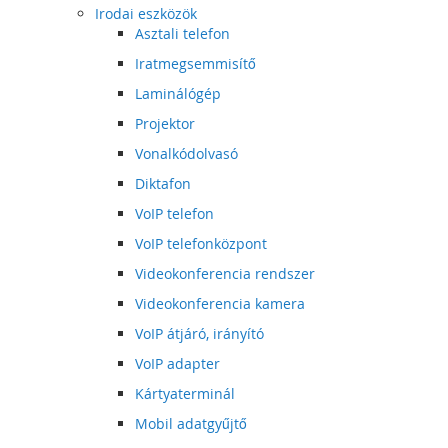
Irodai eszközök
Asztali telefon
Iratmegsemmisítő
Laminálógép
Projektor
Vonalkódolvasó
Diktafon
VoIP telefon
VoIP telefonközpont
Videokonferencia rendszer
Videokonferencia kamera
VoIP átjáró, irányító
VoIP adapter
Kártyaterminál
Mobil adatgyűjtő