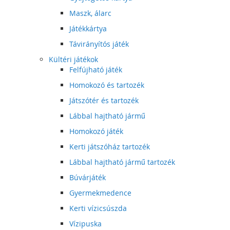
Maszk, álarc
Játékkártya
Távirányítós játék
Kültéri játékok
Felfújható játék
Homokozó és tartozék
Játszótér és tartozék
Lábbal hajtható jármű
Homokozó játék
Kerti játszóház tartozék
Lábbal hajtható jármű tartozék
Búvárjáték
Gyermekmedence
Kerti vízicsúszda
Vízipuska