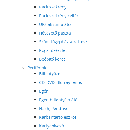
Rack szekrény
Rack szekrény kellék
UPS akkumulátor
Hővezető paszta
Számítógépház alkatrész
Rögzítőkészlet
Beépítő keret
Perifériák
Billentyűzet
CD, DVD, Blu-ray lemez
Egér
Egér, billentyű alátét
Flash, Pendrive
Karbantartó eszköz
Kártyaolvasó