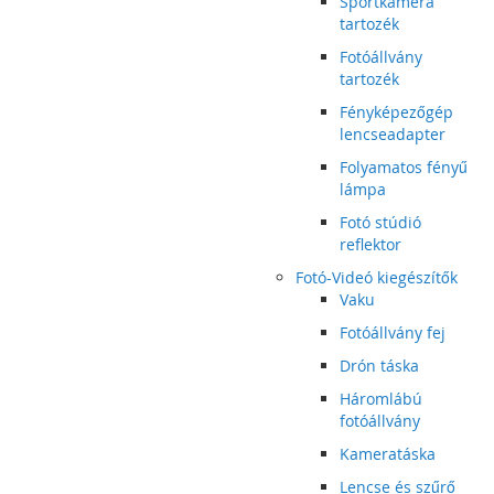
Sportkamera
tartozék
Fotóállvány
tartozék
Fényképezőgép
lencseadapter
Folyamatos fényű
lámpa
Fotó stúdió
reflektor
Fotó-Videó kiegészítők
Vaku
Fotóállvány fej
Drón táska
Háromlábú
fotóállvány
Kameratáska
Lencse és szűrő