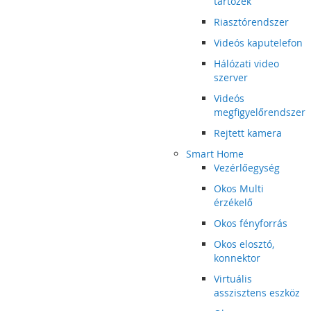
tartozék
Riasztórendszer
Videós kaputelefon
Hálózati video
szerver
Videós
megfigyelőrendszer
Rejtett kamera
Smart Home
Vezérlőegység
Okos Multi
érzékelő
Okos fényforrás
Okos elosztó,
konnektor
Virtuális
asszisztens eszköz