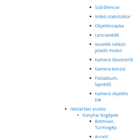
Szűrőlencse
Videó stabilizátor
Objektívsapka
Lencsevédő
Vezeték nélküli
jeladó modul
Kamera távvezérlő
Kamera konzol
Fotóalbum,
lapvédő
Kamera objektív
tok
Háztartási eszköz
Konyhai kisgépek
Botmixer,
Turmixgép
Aszaló