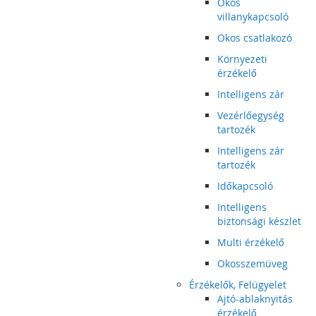
Okos
villanykapcsoló
Okos csatlakozó
Környezeti
érzékelő
Intelligens zár
Vezérlőegység
tartozék
Intelligens zár
tartozék
Időkapcsoló
Intelligens
biztonsági készlet
Multi érzékelő
Okosszemüveg
Érzékelők, Felügyelet
Ajtó-ablaknyitás
érzékelő