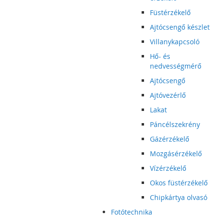
Füstérzékelő
Ajtócsengő készlet
Villanykapcsoló
Hő- és
nedvességmérő
Ajtócsengő
Ajtóvezérlő
Lakat
Páncélszekrény
Gázérzékelő
Mozgásérzékelő
Vízérzékelő
Okos füstérzékelő
Chipkártya olvasó
Fotótechnika