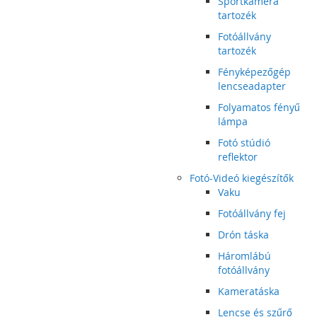
Sportkamera
tartozék
Fotóállvány
tartozék
Fényképezőgép
lencseadapter
Folyamatos fényű
lámpa
Fotó stúdió
reflektor
Fotó-Videó kiegészítők
Vaku
Fotóállvány fej
Drón táska
Háromlábú
fotóállvány
Kameratáska
Lencse és szűrő