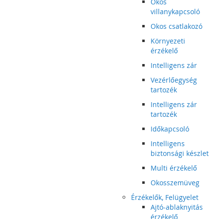
Okos
villanykapcsoló
Okos csatlakozó
Környezeti
érzékelő
Intelligens zár
Vezérlőegység
tartozék
Intelligens zár
tartozék
Időkapcsoló
Intelligens
biztonsági készlet
Multi érzékelő
Okosszemüveg
Érzékelők, Felügyelet
Ajtó-ablaknyitás
érzékelő