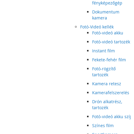
fényképezőgép
Dokumentum
kamera
Fotó-Videó kellék
Fotó-videó akku
Fotó-videó tartozék
Instant film
Fekete-fehér film
Fotó-rögzítő
tartozék
Kamera retesz
Kamerafelszerelés
Drón alkatrész,
tartozék
Fotó-videó akku szíj
Színes film