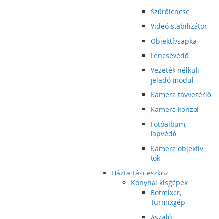
Szűrőlencse
Videó stabilizátor
Objektívsapka
Lencsevédő
Vezeték nélküli
jeladó modul
Kamera távvezérlő
Kamera konzol
Fotóalbum,
lapvédő
Kamera objektív
tok
Háztartási eszköz
Konyhai kisgépek
Botmixer,
Turmixgép
Aszaló