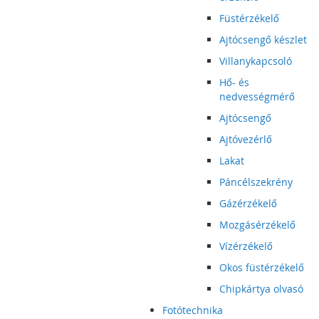
Füstérzékelő
Ajtócsengő készlet
Villanykapcsoló
Hő- és
nedvességmérő
Ajtócsengő
Ajtóvezérlő
Lakat
Páncélszekrény
Gázérzékelő
Mozgásérzékelő
Vízérzékelő
Okos füstérzékelő
Chipkártya olvasó
Fotótechnika