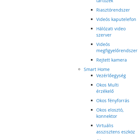
tartozék
Riasztórendszer
Videós kaputelefon
Hálózati video
szerver
Videós
megfigyelőrendszer
Rejtett kamera
Smart Home
Vezérlőegység
Okos Multi
érzékelő
Okos fényforrás
Okos elosztó,
konnektor
Virtuális
asszisztens eszköz