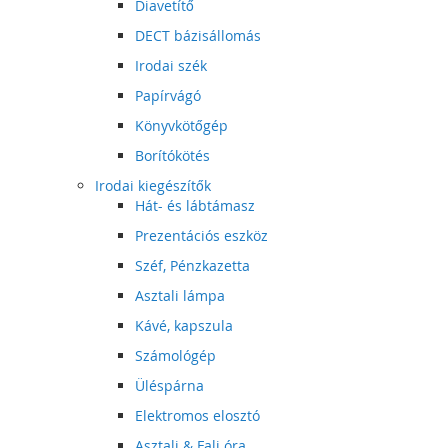
Diavetítő
DECT bázisállomás
Irodai szék
Papírvágó
Könyvkötőgép
Borítókötés
Irodai kiegészítők
Hát- és lábtámasz
Prezentációs eszköz
Széf, Pénzkazetta
Asztali lámpa
Kávé, kapszula
Számológép
Üléspárna
Elektromos elosztó
Asztali & Fali óra