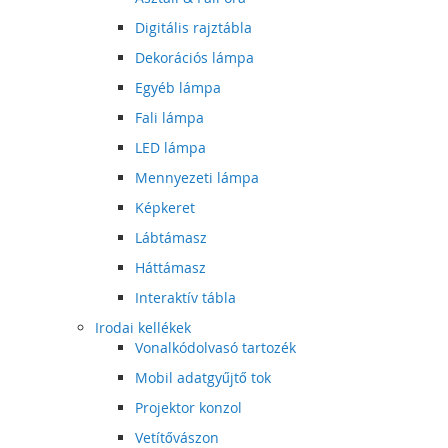
Digitális rajztábla
Dekorációs lámpa
Egyéb lámpa
Fali lámpa
LED lámpa
Mennyezeti lámpa
Képkeret
Lábtámasz
Háttámasz
Interaktív tábla
Irodai kellékek
Vonalkódolvasó tartozék
Mobil adatgyűjtő tok
Projektor konzol
Vetítővászon