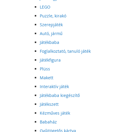
LEGO
Puzzle, kirakó
Szerepjáték
Autó, jármű
Játékbaba
Foglalkoztató, tanuló játék
Játékfigura
Plüss
Makett
Interaktív játék
Játékbaba kiegészítő
Játékszett
Kézműves játék
Babaház
Gyűjtögetős kártya