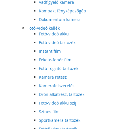
Vadfigyelő kamera
Kompakt fényképezőgép
Dokumentum kamera
Fotó-Videó kellék
Fotó-videó akku
Fotó-videó tartozék
Instant film
Fekete-fehér film
Fotó-rögzítő tartozék
Kamera retesz
Kamerafelszerelés
Drón alkatrész, tartozék
Fotó-videó akku szíj
Színes film
Sportkamera tartozék
Fotóállvány tartozék