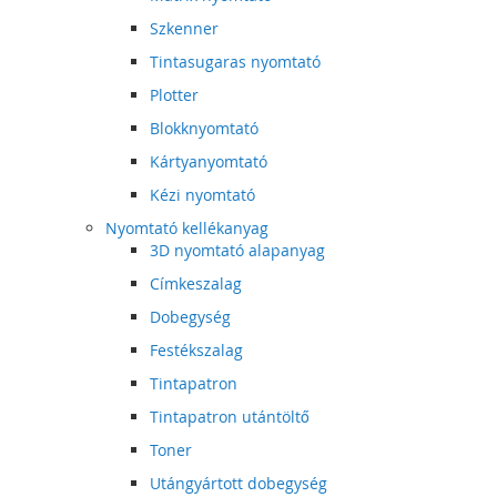
Szkenner
Tintasugaras nyomtató
Plotter
Blokknyomtató
Kártyanyomtató
Kézi nyomtató
Nyomtató kellékanyag
3D nyomtató alapanyag
Címkeszalag
Dobegység
Festékszalag
Tintapatron
Tintapatron utántöltő
Toner
Utángyártott dobegység