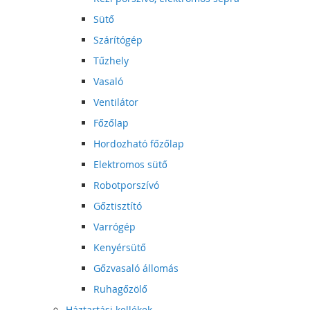
Sütő
Szárítógép
Tűzhely
Vasaló
Ventilátor
Főzőlap
Hordozható főzőlap
Elektromos sütő
Robotporszívó
Gőztisztító
Varrógép
Kenyérsütő
Gőzvasaló állomás
Ruhagőzölő
Háztartási kellékek