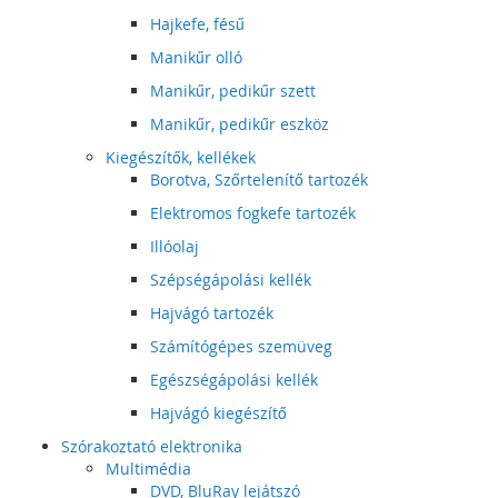
Hajkefe, fésű
Manikűr olló
Manikűr, pedikűr szett
Manikűr, pedikűr eszköz
Kiegészítők, kellékek
Borotva, Szőrtelenítő tartozék
Elektromos fogkefe tartozék
Illóolaj
Szépségápolási kellék
Hajvágó tartozék
Számítógépes szemüveg
Egészségápolási kellék
Hajvágó kiegészítő
Szórakoztató elektronika
Multimédia
DVD, BluRay lejátszó