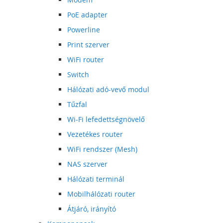
PoE adapter
Powerline
Print szerver
WiFi router
Switch
Hálózati adó-vevő modul
Tűzfal
Wi-Fi lefedettségnövelő
Vezetékes router
WiFi rendszer (Mesh)
NAS szerver
Hálózati terminál
Mobilhálózati router
Átjáró, irányító