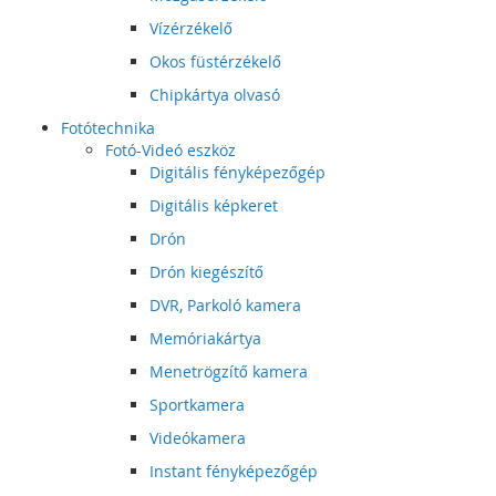
Vízérzékelő
Okos füstérzékelő
Chipkártya olvasó
Fotótechnika
Fotó-Videó eszköz
Digitális fényképezőgép
Digitális képkeret
Drón
Drón kiegészítő
DVR, Parkoló kamera
Memóriakártya
Menetrögzítő kamera
Sportkamera
Videókamera
Instant fényképezőgép