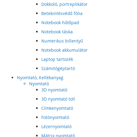
Dokkoló, portreplikátor
Betekintésvédő fólia
Notebook hűtőpad
Notebook táska
Numerikus billentyű
Notebook akkumulátor
Laptop tartozék
Számitógéptartó
Nyomtató, Kellékanyag
Nyomtató
3D nyomtató
3D nyomtató toll
Címkenyomtató
Fotónyomtató
Lézernyomtató
Mátrix nyomtató