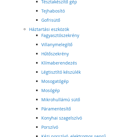
Tésztakészítő gép
Tejhabosító
Gofrisütő
Háztartási eszközök
Fagyasztószekrény
Villanymelegítő
Hűtőszekrény
Klímaberendezés
Légtisztító készülék
Mosogatógép
Mosógép
Mikrohullámú sütő
Páramentesítő
Konyhai szagelszívó
Porszívó
Kézi porszívó, elektromos seprű