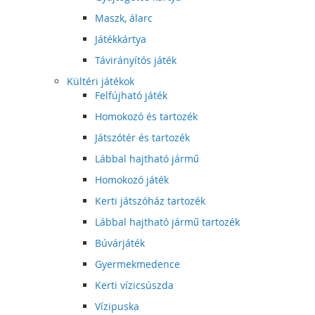
Maszk, álarc
Játékkártya
Távirányítós játék
Kültéri játékok
Felfújható játék
Homokozó és tartozék
Játszótér és tartozék
Lábbal hajtható jármű
Homokozó játék
Kerti játszóház tartozék
Lábbal hajtható jármű tartozék
Búvárjáték
Gyermekmedence
Kerti vízicsúszda
Vízipuska