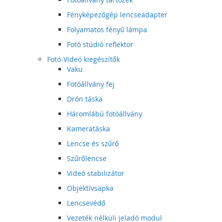
Fényképezőgép lencseadapter
Folyamatos fényű lámpa
Fotó stúdió reflektor
Fotó-Videó kiegészítők
Vaku
Fotóállvány fej
Drón táska
Háromlábú fotóállvány
Kameratáska
Lencse és szűrő
Szűrőlencse
Videó stabilizátor
Objektívsapka
Lencsevédő
Vezeték nélküli jeladó modul