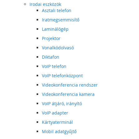
Irodai eszközök
Asztali telefon
Iratmegsemmisítő
Laminálógép
Projektor
Vonalkódolvasó
Diktafon
VoIP telefon
VoIP telefonközpont
Videokonferencia rendszer
Videokonferencia kamera
VoIP átjáró, irányító
VoIP adapter
Kártyaterminál
Mobil adatgyűjtő