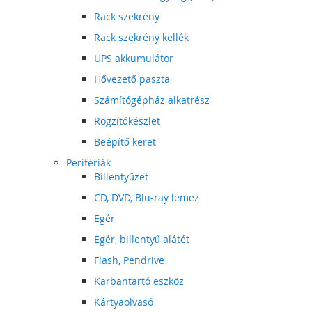
Rack szekrény
Rack szekrény kellék
UPS akkumulátor
Hővezető paszta
Számítógépház alkatrész
Rögzítőkészlet
Beépítő keret
Perifériák
Billentyűzet
CD, DVD, Blu-ray lemez
Egér
Egér, billentyű alátét
Flash, Pendrive
Karbantartó eszköz
Kártyaolvasó