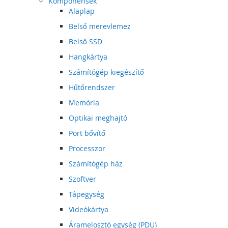
Komponensek
Alaplap
Belső merevlemez
Belső SSD
Hangkártya
Számítógép kiegészítő
Hűtőrendszer
Memória
Optikai meghajtó
Port bővítő
Processzor
Számítógép ház
Szoftver
Tápegység
Videókártya
Áramelosztó egység (PDU)