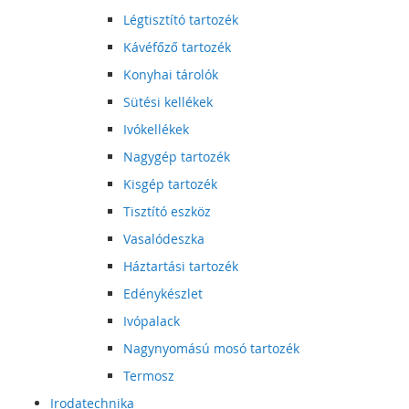
Légtisztító tartozék
Kávéfőző tartozék
Konyhai tárolók
Sütési kellékek
Ivókellékek
Nagygép tartozék
Kisgép tartozék
Tisztító eszköz
Vasalódeszka
Háztartási tartozék
Edénykészlet
Ivópalack
Nagynyomású mosó tartozék
Termosz
Irodatechnika