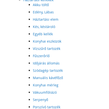
Akku töltő
Edény, Lábas
Háztartási elem
Kés, késtároló
Egyéb kellék
Konyhai eszközök
Vízszűrő tartozék
Fűszerőrlő
Időjárás állomás
Szódagép tartozék
Manuális kávéfőző
Konyhai mérleg
Vákuumfóliázó
Serpenyő
Porszívó tartozék