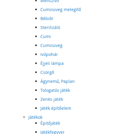
Mellszívó
Cumisüveg melegítő
Bébiőr
Sterilizáló
Cumi
Cumisüveg
Ivópohár
Éjjeli lámpa
Csörgő
Ágynemű, Paplan
Tologatós játék
Zenés játék
Játék építőelem
Játékok
Épitőjáték
Játékfegyver