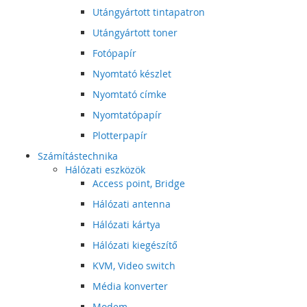
Utángyártott tintapatron
Utángyártott toner
Fotópapír
Nyomtató készlet
Nyomtató címke
Nyomtatópapír
Plotterpapír
Számítástechnika
Hálózati eszközök
Access point, Bridge
Hálózati antenna
Hálózati kártya
Hálózati kiegészítő
KVM, Video switch
Média konverter
Modem