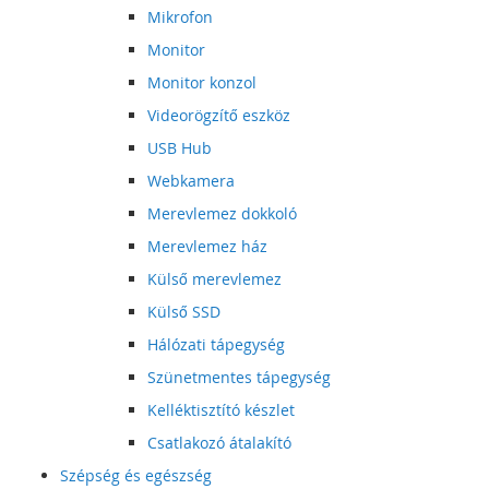
Mikrofon
Monitor
Monitor konzol
Videorögzítő eszköz
USB Hub
Webkamera
Merevlemez dokkoló
Merevlemez ház
Külső merevlemez
Külső SSD
Hálózati tápegység
Szünetmentes tápegység
Kelléktisztító készlet
Csatlakozó átalakító
Szépség és egészség