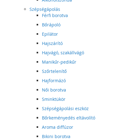
Szépségápolás
Férfi borotva
Bőrápoló
Epilátor
Hajszárító
Hajvágó, szakállvágó
Manikűr-pedikűr
Szőrtelenítő
Hajformázó
Női borotva
Sminktükör
Szépségápolási eszköz
Bőrkeményedés eltávolító
Aroma diffúzor
Bikini borotva