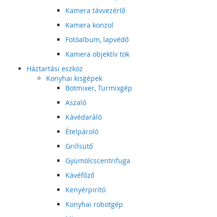
Kamera távvezérlő
Kamera konzol
Fotóalbum, lapvédő
Kamera objektív tok
Háztartási eszköz
Konyhai kisgépek
Botmixer, Turmixgép
Aszaló
Kávédaráló
Ételpároló
Grillsütő
Gyümölcscentrifuga
Kávéfőző
Kenyérpirító
Konyhai robotgép