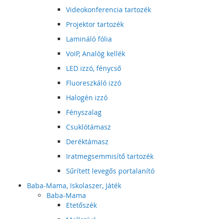
Videokonferencia tartozék
Projektor tartozék
Lamináló fólia
VoIP, Analóg kellék
LED izzó, fénycső
Fluoreszkáló izzó
Halogén izzó
Fényszalag
Csuklótámasz
Deréktámasz
Iratmegsemmisítő tartozék
Sűrített levegős portalanító
Baba-Mama, Iskolaszer, Játék
Baba-Mama
Etetőszék