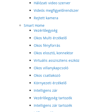
Hálózati video szerver
Videós megfigyelőrendszer
Rejtett kamera
Smart Home
Vezérlőegység
Okos Multi érzékelő
Okos fényforrás
Okos elosztó, konnektor
Virtuális asszisztens eszköz
Okos villanykapcsoló
Okos csatlakozó
Környezeti érzékelő
Intelligens zár
Vezérlőegység tartozék
Intelligens zár tartozék