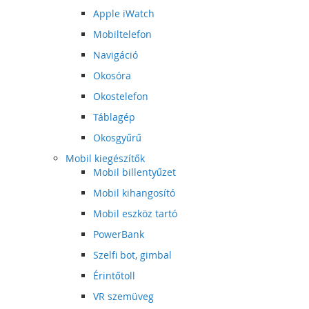
Apple iWatch
Mobiltelefon
Navigáció
Okosóra
Okostelefon
Táblagép
Okosgyűrű
Mobil kiegészítők
Mobil billentyűzet
Mobil kihangosító
Mobil eszköz tartó
PowerBank
Szelfi bot, gimbal
Érintőtoll
VR szemüveg