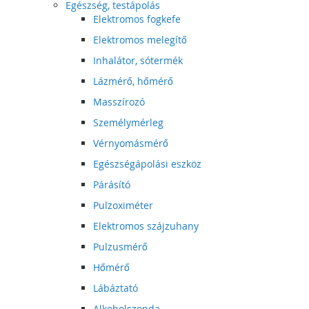
Egészség, testápolás
Elektromos fogkefe
Elektromos melegítő
Inhalátor, sótermék
Lázmérő, hőmérő
Masszírozó
Személymérleg
Vérnyomásmérő
Egészségápolási eszköz
Párásító
Pulzoximéter
Elektromos szájzuhany
Pulzusmérő
Hőmérő
Lábáztató
Alkoholszonda