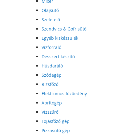
Mixer
Olajsütő
Szeletelő
Szendvics & Gofrisütő
Egyéb kiskészülék
Vízforraló
Desszert készítő
Húsdaráló
Szódagép
Rizsfőző
Elektromos főzőedény
Aprítógép
Vízszűrő
Tojásfőző gép
Pizzasütő gép