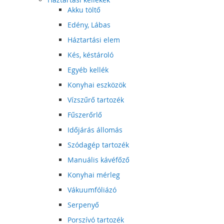
Akku töltő
Edény, Lábas
Háztartási elem
Kés, késtároló
Egyéb kellék
Konyhai eszközök
Vízszűrő tartozék
Fűszerőrlő
Időjárás állomás
Szódagép tartozék
Manuális kávéfőző
Konyhai mérleg
Vákuumfóliázó
Serpenyő
Porszívó tartozék