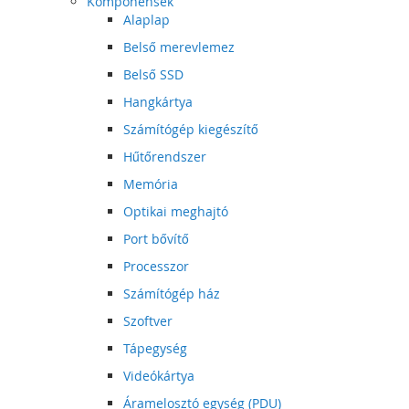
Komponensek
Alaplap
Belső merevlemez
Belső SSD
Hangkártya
Számítógép kiegészítő
Hűtőrendszer
Memória
Optikai meghajtó
Port bővítő
Processzor
Számítógép ház
Szoftver
Tápegység
Videókártya
Áramelosztó egység (PDU)