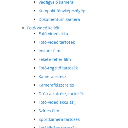
Vadfigyelő kamera
Kompakt fényképezőgép
Dokumentum kamera
Fotó-Videó kellék
Fotó-videó akku
Fotó-videó tartozék
Instant film
Fekete-fehér film
Fotó-rögzítő tartozék
Kamera retesz
Kamerafelszerelés
Drón alkatrész, tartozék
Fotó-videó akku szíj
Színes film
Sportkamera tartozék
Fotóállvány tartozék