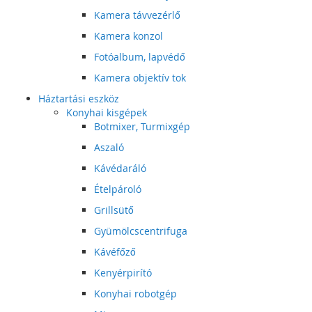
Kamera távvezérlő
Kamera konzol
Fotóalbum, lapvédő
Kamera objektív tok
Háztartási eszköz
Konyhai kisgépek
Botmixer, Turmixgép
Aszaló
Kávédaráló
Ételpároló
Grillsütő
Gyümölcscentrifuga
Kávéfőző
Kenyérpirító
Konyhai robotgép