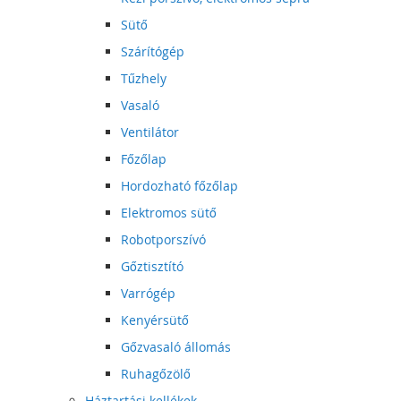
Sütő
Szárítógép
Tűzhely
Vasaló
Ventilátor
Főzőlap
Hordozható főzőlap
Elektromos sütő
Robotporszívó
Gőztisztító
Varrógép
Kenyérsütő
Gőzvasaló állomás
Ruhagőzölő
Háztartási kellékek