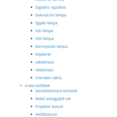
Digitális rajztábla
Dekorációs lámpa
Egyéb lámpa
Fali lámpa
LED lámpa
Mennyezeti lámpa
Képkeret
Lábtámasz
Háttámasz
Interaktív tábla
Irodai kellékek
Vonalkódolvasó tartozék
Mobil adatgyűjtő tok
Projektor konzol
Vetítővászon