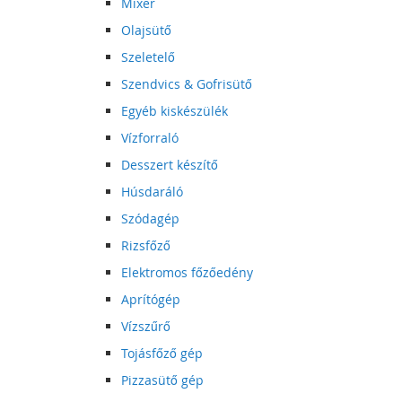
Mixer
Olajsütő
Szeletelő
Szendvics & Gofrisütő
Egyéb kiskészülék
Vízforraló
Desszert készítő
Húsdaráló
Szódagép
Rizsfőző
Elektromos főzőedény
Aprítógép
Vízszűrő
Tojásfőző gép
Pizzasütő gép