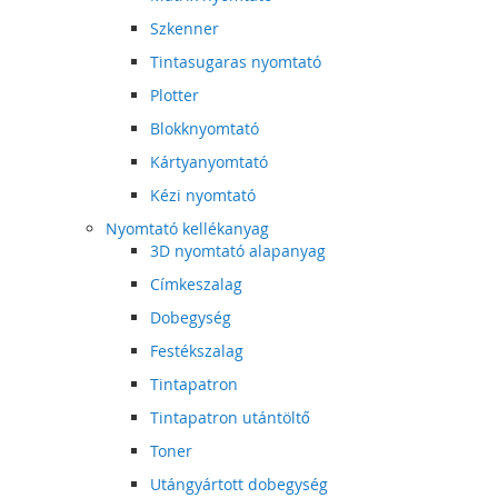
Szkenner
Tintasugaras nyomtató
Plotter
Blokknyomtató
Kártyanyomtató
Kézi nyomtató
Nyomtató kellékanyag
3D nyomtató alapanyag
Címkeszalag
Dobegység
Festékszalag
Tintapatron
Tintapatron utántöltő
Toner
Utángyártott dobegység