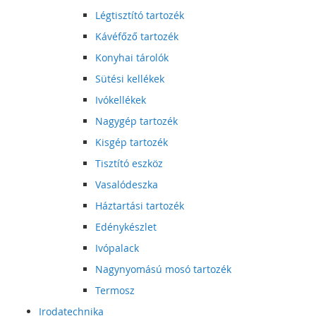
Légtisztító tartozék
Kávéfőző tartozék
Konyhai tárolók
Sütési kellékek
Ivókellékek
Nagygép tartozék
Kisgép tartozék
Tisztító eszköz
Vasalódeszka
Háztartási tartozék
Edénykészlet
Ivópalack
Nagynyomású mosó tartozék
Termosz
Irodatechnika