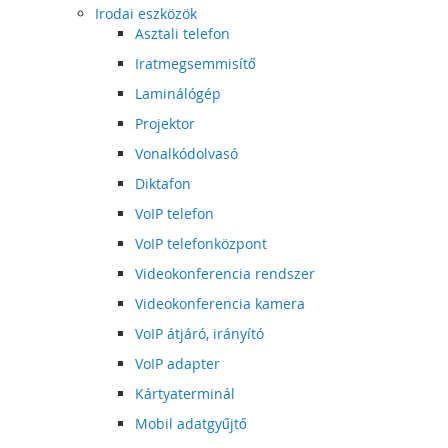
Irodai eszközök
Asztali telefon
Iratmegsemmisítő
Laminálógép
Projektor
Vonalkódolvasó
Diktafon
VoIP telefon
VoIP telefonközpont
Videokonferencia rendszer
Videokonferencia kamera
VoIP átjáró, irányító
VoIP adapter
Kártyaterminál
Mobil adatgyűjtő