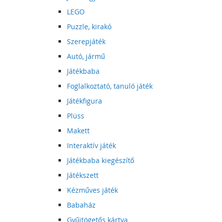
LEGO
Puzzle, kirakó
Szerepjáték
Autó, jármű
Játékbaba
Foglalkoztató, tanuló játék
Játékfigura
Plüss
Makett
Interaktív játék
Játékbaba kiegészítő
Játékszett
Kézműves játék
Babaház
Gyűjtögetős kártya