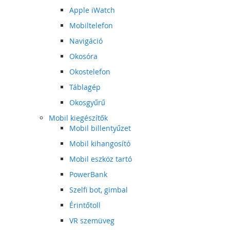
Apple iWatch
Mobiltelefon
Navigáció
Okosóra
Okostelefon
Táblagép
Okosgyűrű
Mobil kiegészítők
Mobil billentyűzet
Mobil kihangosító
Mobil eszköz tartó
PowerBank
Szelfi bot, gimbal
Érintőtoll
VR szemüveg