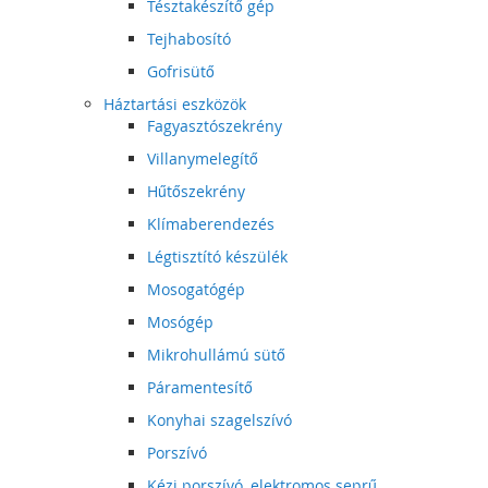
Tésztakészítő gép
Tejhabosító
Gofrisütő
Háztartási eszközök
Fagyasztószekrény
Villanymelegítő
Hűtőszekrény
Klímaberendezés
Légtisztító készülék
Mosogatógép
Mosógép
Mikrohullámú sütő
Páramentesítő
Konyhai szagelszívó
Porszívó
Kézi porszívó, elektromos seprű