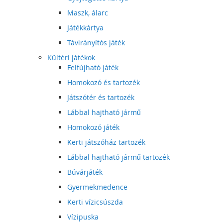
Maszk, álarc
Játékkártya
Távirányítós játék
Kültéri játékok
Felfújható játék
Homokozó és tartozék
Játszótér és tartozék
Lábbal hajtható jármű
Homokozó játék
Kerti játszóház tartozék
Lábbal hajtható jármű tartozék
Búvárjáték
Gyermekmedence
Kerti vízicsúszda
Vízipuska