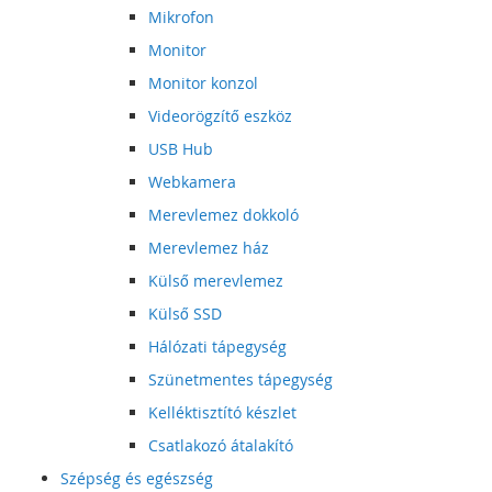
Mikrofon
Monitor
Monitor konzol
Videorögzítő eszköz
USB Hub
Webkamera
Merevlemez dokkoló
Merevlemez ház
Külső merevlemez
Külső SSD
Hálózati tápegység
Szünetmentes tápegység
Kelléktisztító készlet
Csatlakozó átalakító
Szépség és egészség