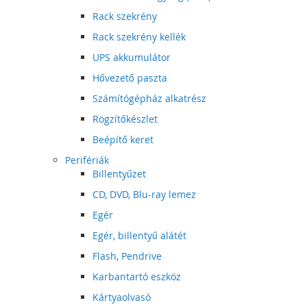
Rack szekrény
Rack szekrény kellék
UPS akkumulátor
Hővezető paszta
Számítógépház alkatrész
Rögzítőkészlet
Beépítő keret
Perifériák
Billentyűzet
CD, DVD, Blu-ray lemez
Egér
Egér, billentyű alátét
Flash, Pendrive
Karbantartó eszköz
Kártyaolvasó