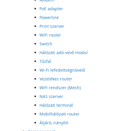
PoE adapter
Powerline
Print szerver
WiFi router
Switch
Hálózati adó-vevő modul
Tűzfal
Wi-Fi lefedettségnövelő
Vezetékes router
WiFi rendszer (Mesh)
NAS szerver
Hálózati terminál
Mobilhálózati router
Átjáró, irányító