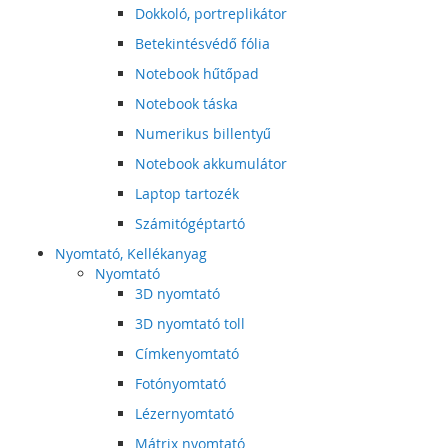
Dokkoló, portreplikátor
Betekintésvédő fólia
Notebook hűtőpad
Notebook táska
Numerikus billentyű
Notebook akkumulátor
Laptop tartozék
Számitógéptartó
Nyomtató, Kellékanyag
Nyomtató
3D nyomtató
3D nyomtató toll
Címkenyomtató
Fotónyomtató
Lézernyomtató
Mátrix nyomtató