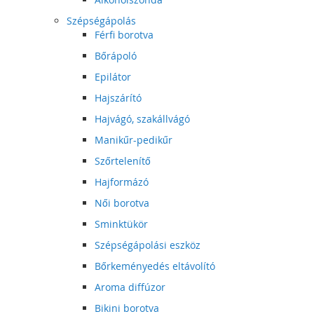
Szépségápolás
Férfi borotva
Bőrápoló
Epilátor
Hajszárító
Hajvágó, szakállvágó
Manikűr-pedikűr
Szőrtelenítő
Hajformázó
Női borotva
Sminktükör
Szépségápolási eszköz
Bőrkeményedés eltávolító
Aroma diffúzor
Bikini borotva