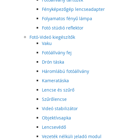
Fényképezőgép lencseadapter
Folyamatos fényű lámpa
Fotó stúdió reflektor
Fotó-Videó kiegészítők
Vaku
Fotóállvány fej
Drón táska
Háromlábú fotóállvány
Kameratáska
Lencse és szűrő
Szűrőlencse
Videó stabilizátor
Objektívsapka
Lencsevédő
Vezeték nélküli jeladó modul