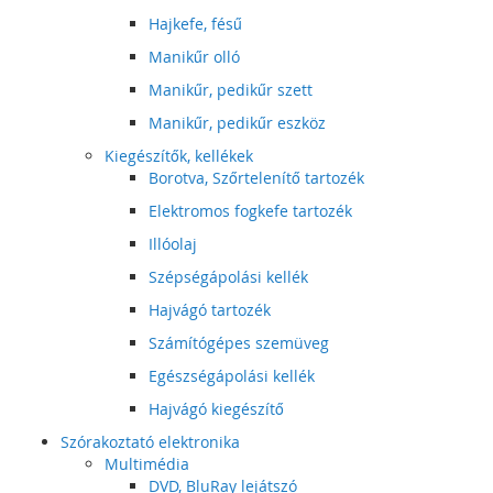
Hajkefe, fésű
Manikűr olló
Manikűr, pedikűr szett
Manikűr, pedikűr eszköz
Kiegészítők, kellékek
Borotva, Szőrtelenítő tartozék
Elektromos fogkefe tartozék
Illóolaj
Szépségápolási kellék
Hajvágó tartozék
Számítógépes szemüveg
Egészségápolási kellék
Hajvágó kiegészítő
Szórakoztató elektronika
Multimédia
DVD, BluRay lejátszó