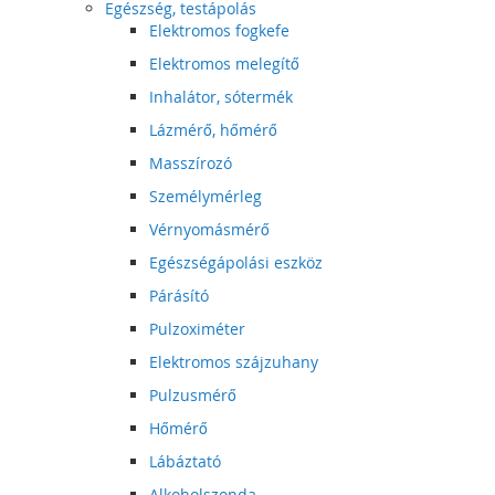
Egészség, testápolás
Elektromos fogkefe
Elektromos melegítő
Inhalátor, sótermék
Lázmérő, hőmérő
Masszírozó
Személymérleg
Vérnyomásmérő
Egészségápolási eszköz
Párásító
Pulzoximéter
Elektromos szájzuhany
Pulzusmérő
Hőmérő
Lábáztató
Alkoholszonda