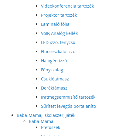
Videokonferencia tartozék
Projektor tartozék
Lamináló fólia
VoIP, Analóg kellék
LED izzó, fénycső
Fluoreszkáló izzó
Halogén izzó
Fényszalag
Csuklótámasz
Deréktámasz
Iratmegsemmisítő tartozék
Sűrített levegős portalanító
Baba-Mama, Iskolaszer, Játék
Baba-Mama
Etetőszék