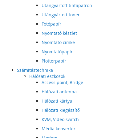
Utángyártott tintapatron
Utángyártott toner
Fotópapír
Nyomtató készlet
Nyomtató címke
Nyomtatópapír
Plotterpapír
Számítástechnika
Hálózati eszközök
Access point, Bridge
Hálózati antenna
Hálózati kártya
Hálózati kiegészítő
KVM, Video switch
Média konverter
Modem