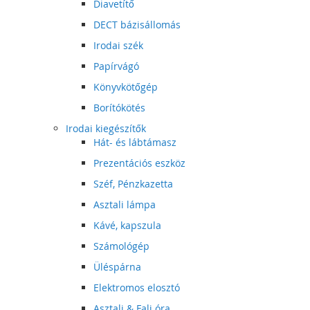
Diavetítő
DECT bázisállomás
Irodai szék
Papírvágó
Könyvkötőgép
Borítókötés
Irodai kiegészítők
Hát- és lábtámasz
Prezentációs eszköz
Széf, Pénzkazetta
Asztali lámpa
Kávé, kapszula
Számológép
Üléspárna
Elektromos elosztó
Asztali & Fali óra