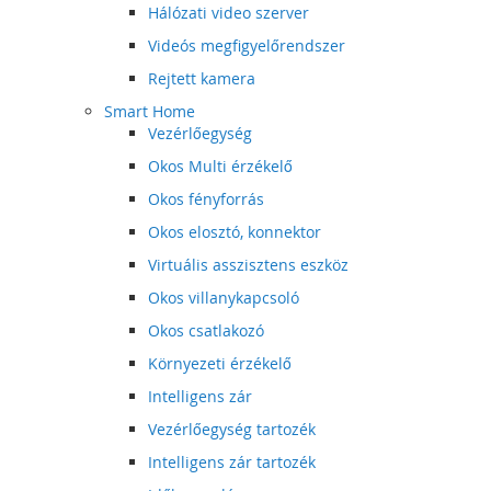
Hálózati video szerver
Videós megfigyelőrendszer
Rejtett kamera
Smart Home
Vezérlőegység
Okos Multi érzékelő
Okos fényforrás
Okos elosztó, konnektor
Virtuális asszisztens eszköz
Okos villanykapcsoló
Okos csatlakozó
Környezeti érzékelő
Intelligens zár
Vezérlőegység tartozék
Intelligens zár tartozék