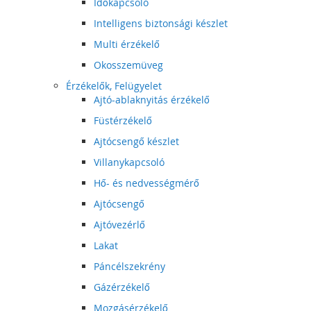
Időkapcsoló
Intelligens biztonsági készlet
Multi érzékelő
Okosszemüveg
Érzékelők, Felügyelet
Ajtó-ablaknyitás érzékelő
Füstérzékelő
Ajtócsengő készlet
Villanykapcsoló
Hő- és nedvességmérő
Ajtócsengő
Ajtóvezérlő
Lakat
Páncélszekrény
Gázérzékelő
Mozgásérzékelő