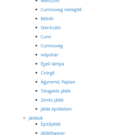
Mellszívó
Cumisüveg melegítő
Bébiőr
Sterilizáló
Cumi
Cumisüveg
Ivópohár
Éjjeli lámpa
Csörgő
Ágynemű, Paplan
Tologatós játék
Zenés játék
Játék építőelem
Játékok
Épitőjáték
Játékfegyver