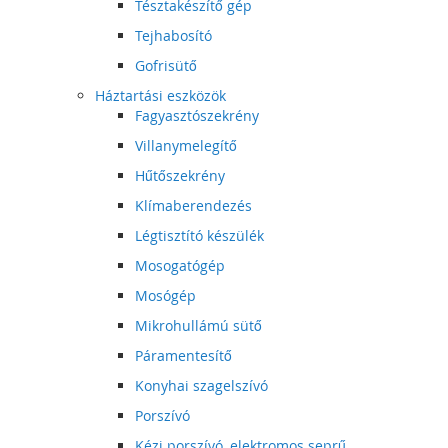
Tésztakészítő gép
Tejhabosító
Gofrisütő
Háztartási eszközök
Fagyasztószekrény
Villanymelegítő
Hűtőszekrény
Klímaberendezés
Légtisztító készülék
Mosogatógép
Mosógép
Mikrohullámú sütő
Páramentesítő
Konyhai szagelszívó
Porszívó
Kézi porszívó, elektromos seprű