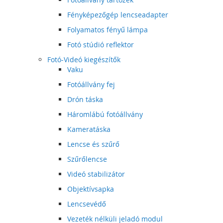
Fényképezőgép lencseadapter
Folyamatos fényű lámpa
Fotó stúdió reflektor
Fotó-Videó kiegészítők
Vaku
Fotóállvány fej
Drón táska
Háromlábú fotóállvány
Kameratáska
Lencse és szűrő
Szűrőlencse
Videó stabilizátor
Objektívsapka
Lencsevédő
Vezeték nélküli jeladó modul