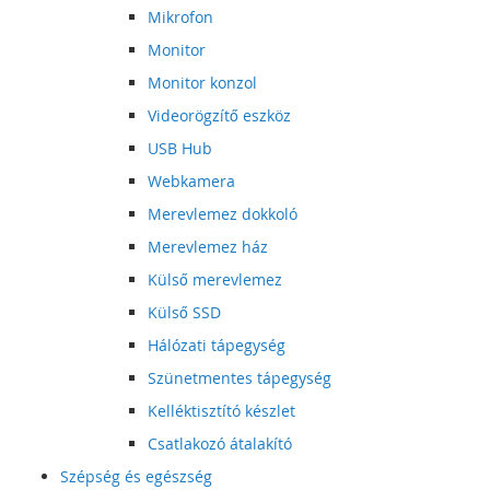
Mikrofon
Monitor
Monitor konzol
Videorögzítő eszköz
USB Hub
Webkamera
Merevlemez dokkoló
Merevlemez ház
Külső merevlemez
Külső SSD
Hálózati tápegység
Szünetmentes tápegység
Kelléktisztító készlet
Csatlakozó átalakító
Szépség és egészség