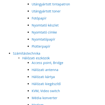
Utángyártott tintapatron
Utángyártott toner
Fotópapír
Nyomtató készlet
Nyomtató címke
Nyomtatópapír
Plotterpapír
Számítástechnika
Hálózati eszközök
Access point, Bridge
Hálózati antenna
Hálózati kártya
Hálózati kiegészítő
KVM, Video switch
Média konverter
Modem