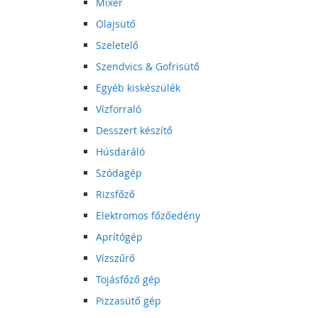
Mixer
Olajsütő
Szeletelő
Szendvics & Gofrisütő
Egyéb kiskészülék
Vízforraló
Desszert készítő
Húsdaráló
Szódagép
Rizsfőző
Elektromos főzőedény
Aprítógép
Vízszűrő
Tojásfőző gép
Pizzasütő gép