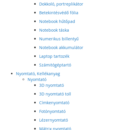
Dokkoló, portreplikátor
Betekintésvédő fólia
Notebook hűtőpad
Notebook táska
Numerikus billentyű
Notebook akkumulátor
Laptop tartozék
Számitógéptartó
Nyomtató, Kellékanyag
Nyomtató
3D nyomtató
3D nyomtató toll
Címkenyomtató
Fotónyomtató
Lézernyomtató
Mátrix nyomtató