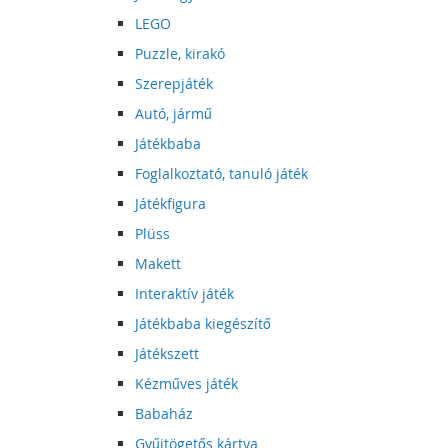
LEGO
Puzzle, kirakó
Szerepjáték
Autó, jármű
Játékbaba
Foglalkoztató, tanuló játék
Játékfigura
Plüss
Makett
Interaktív játék
Játékbaba kiegészítő
Játékszett
Kézműves játék
Babaház
Gyűjtögetős kártya