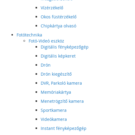
Vízérzékelő
Okos füstérzékelő
Chipkártya olvasó
Fotótechnika
Fotó-Videó eszköz
Digitális fényképezőgép
Digitális képkeret
Drón
Drón kiegészítő
DVR, Parkoló kamera
Memóriakártya
Menetrögzítő kamera
Sportkamera
Videókamera
Instant fényképezőgép