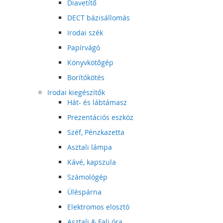
Diavetítő
DECT bázisállomás
Irodai szék
Papírvágó
Könyvkötőgép
Borítókötés
Irodai kiegészítők
Hát- és lábtámasz
Prezentációs eszköz
Széf, Pénzkazetta
Asztali lámpa
Kávé, kapszula
Számológép
Üléspárna
Elektromos elosztó
Asztali & Fali óra