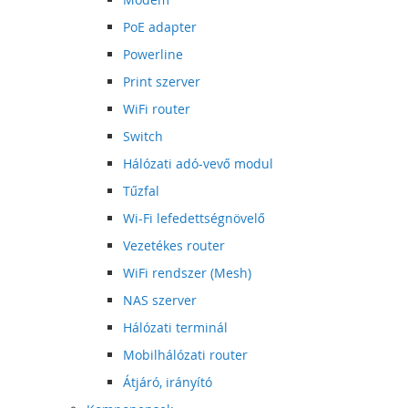
PoE adapter
Powerline
Print szerver
WiFi router
Switch
Hálózati adó-vevő modul
Tűzfal
Wi-Fi lefedettségnövelő
Vezetékes router
WiFi rendszer (Mesh)
NAS szerver
Hálózati terminál
Mobilhálózati router
Átjáró, irányító