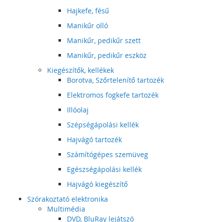
Hajkefe, fésű
Manikűr olló
Manikűr, pedikűr szett
Manikűr, pedikűr eszköz
Kiegészítők, kellékek
Borotva, Szőrtelenítő tartozék
Elektromos fogkefe tartozék
Illóolaj
Szépségápolási kellék
Hajvágó tartozék
Számítógépes szemüveg
Egészségápolási kellék
Hajvágó kiegészítő
Szórakoztató elektronika
Multimédia
DVD, BluRay lejátszó