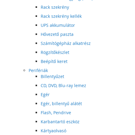
Rack szekrény
Rack szekrény kellék
UPS akkumulátor
Hővezető paszta
Számítógépház alkatrész
Rögzítőkészlet
Beépítő keret
Perifériák
Billentyűzet
CD, DVD, Blu-ray lemez
Egér
Egér, billentyű alátét
Flash, Pendrive
Karbantartó eszköz
Kártyaolvasó