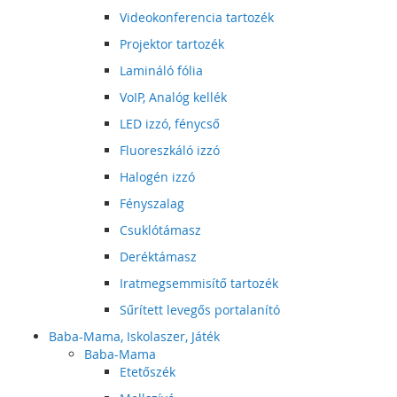
Videokonferencia tartozék
Projektor tartozék
Lamináló fólia
VoIP, Analóg kellék
LED izzó, fénycső
Fluoreszkáló izzó
Halogén izzó
Fényszalag
Csuklótámasz
Deréktámasz
Iratmegsemmisítő tartozék
Sűrített levegős portalanító
Baba-Mama, Iskolaszer, Játék
Baba-Mama
Etetőszék