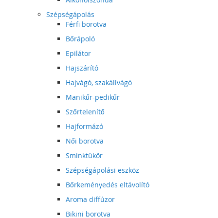
Szépségápolás
Férfi borotva
Bőrápoló
Epilátor
Hajszárító
Hajvágó, szakállvágó
Manikűr-pedikűr
Szőrtelenítő
Hajformázó
Női borotva
Sminktükör
Szépségápolási eszköz
Bőrkeményedés eltávolító
Aroma diffúzor
Bikini borotva