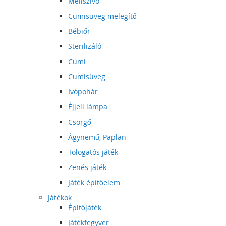
Mellszívó
Cumisüveg melegítő
Bébiőr
Sterilizáló
Cumi
Cumisüveg
Ivópohár
Éjjeli lámpa
Csörgő
Ágynemű, Paplan
Tologatós játék
Zenés játék
Játék építőelem
Játékok
Épitőjáték
Játékfegyver