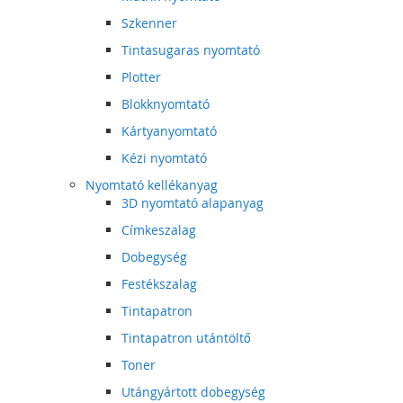
Szkenner
Tintasugaras nyomtató
Plotter
Blokknyomtató
Kártyanyomtató
Kézi nyomtató
Nyomtató kellékanyag
3D nyomtató alapanyag
Címkeszalag
Dobegység
Festékszalag
Tintapatron
Tintapatron utántöltő
Toner
Utángyártott dobegység