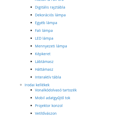
Digitális rajztábla
Dekorációs lámpa
Egyéb lámpa
Fali lámpa
LED lámpa
Mennyezeti lámpa
Képkeret
Lábtámasz
Háttámasz
Interaktív tábla
Irodai kellékek
Vonalkódolvasó tartozék
Mobil adatgyűjtő tok
Projektor konzol
Vetítővászon