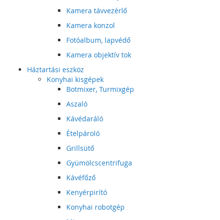
Kamera távvezérlő
Kamera konzol
Fotóalbum, lapvédő
Kamera objektív tok
Háztartási eszköz
Konyhai kisgépek
Botmixer, Turmixgép
Aszaló
Kávédaráló
Ételpároló
Grillsütő
Gyümölcscentrifuga
Kávéfőző
Kenyérpirító
Konyhai robotgép