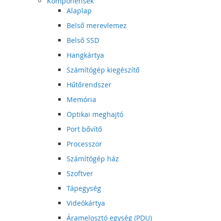
Komponensek
Alaplap
Belső merevlemez
Belső SSD
Hangkártya
Számítógép kiegészítő
Hűtőrendszer
Memória
Optikai meghajtó
Port bővítő
Processzor
Számítógép ház
Szoftver
Tápegység
Videókártya
Áramelosztó egység (PDU)