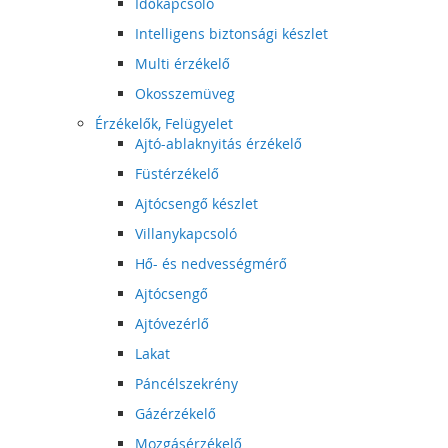
Időkapcsoló
Intelligens biztonsági készlet
Multi érzékelő
Okosszemüveg
Érzékelők, Felügyelet
Ajtó-ablaknyitás érzékelő
Füstérzékelő
Ajtócsengő készlet
Villanykapcsoló
Hő- és nedvességmérő
Ajtócsengő
Ajtóvezérlő
Lakat
Páncélszekrény
Gázérzékelő
Mozgásérzékelő