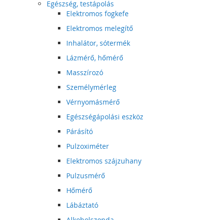
Egészség, testápolás
Elektromos fogkefe
Elektromos melegítő
Inhalátor, sótermék
Lázmérő, hőmérő
Masszírozó
Személymérleg
Vérnyomásmérő
Egészségápolási eszköz
Párásító
Pulzoximéter
Elektromos szájzuhany
Pulzusmérő
Hőmérő
Lábáztató
Alkoholszonda