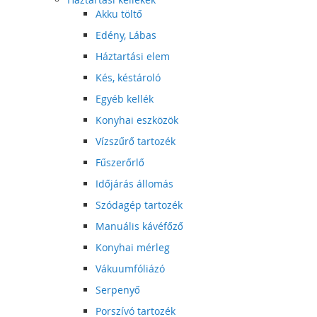
Akku töltő
Edény, Lábas
Háztartási elem
Kés, késtároló
Egyéb kellék
Konyhai eszközök
Vízszűrő tartozék
Fűszerőrlő
Időjárás állomás
Szódagép tartozék
Manuális kávéfőző
Konyhai mérleg
Vákuumfóliázó
Serpenyő
Porszívó tartozék