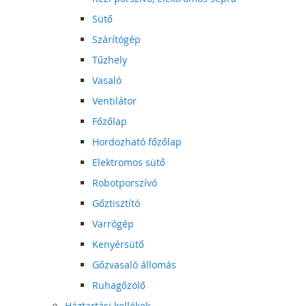
Sütő
Szárítógép
Tűzhely
Vasaló
Ventilátor
Főzőlap
Hordozható főzőlap
Elektromos sütő
Robotporszívó
Gőztisztító
Varrógép
Kenyérsütő
Gőzvasaló állomás
Ruhagőzölő
Háztartási kellékek