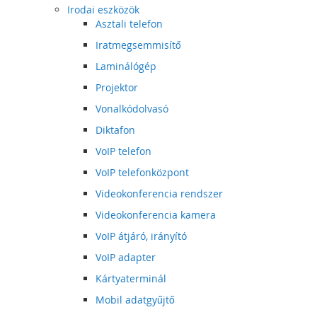
Irodai eszközök
Asztali telefon
Iratmegsemmisítő
Laminálógép
Projektor
Vonalkódolvasó
Diktafon
VoIP telefon
VoIP telefonközpont
Videokonferencia rendszer
Videokonferencia kamera
VoIP átjáró, irányító
VoIP adapter
Kártyaterminál
Mobil adatgyűjtő