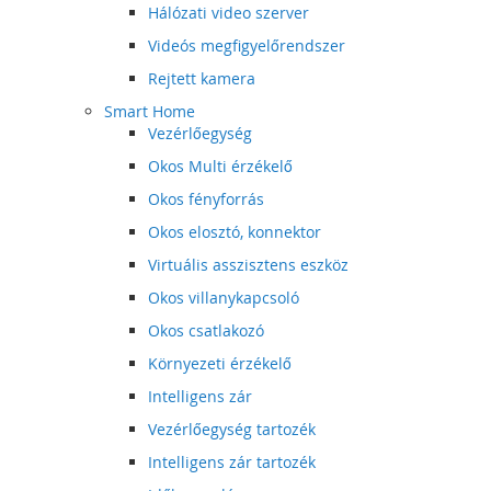
Hálózati video szerver
Videós megfigyelőrendszer
Rejtett kamera
Smart Home
Vezérlőegység
Okos Multi érzékelő
Okos fényforrás
Okos elosztó, konnektor
Virtuális asszisztens eszköz
Okos villanykapcsoló
Okos csatlakozó
Környezeti érzékelő
Intelligens zár
Vezérlőegység tartozék
Intelligens zár tartozék