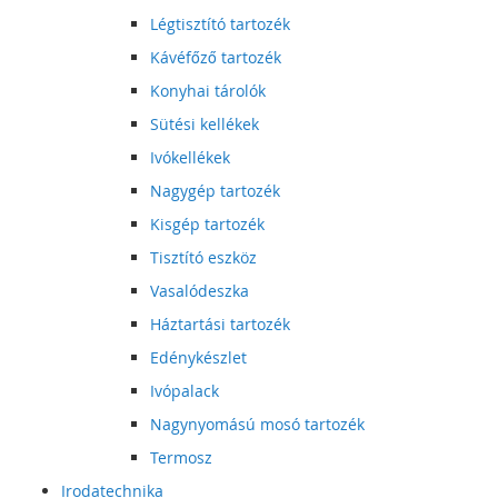
Légtisztító tartozék
Kávéfőző tartozék
Konyhai tárolók
Sütési kellékek
Ivókellékek
Nagygép tartozék
Kisgép tartozék
Tisztító eszköz
Vasalódeszka
Háztartási tartozék
Edénykészlet
Ivópalack
Nagynyomású mosó tartozék
Termosz
Irodatechnika