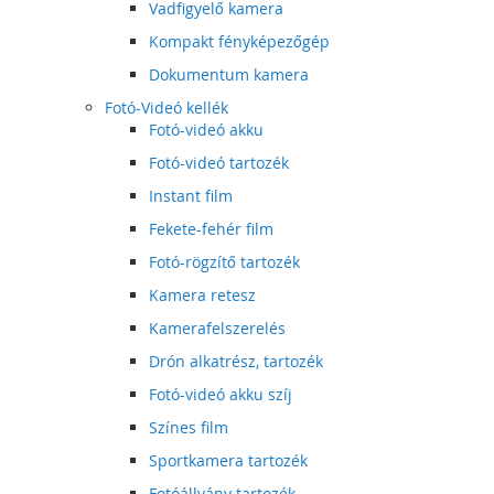
Vadfigyelő kamera
Kompakt fényképezőgép
Dokumentum kamera
Fotó-Videó kellék
Fotó-videó akku
Fotó-videó tartozék
Instant film
Fekete-fehér film
Fotó-rögzítő tartozék
Kamera retesz
Kamerafelszerelés
Drón alkatrész, tartozék
Fotó-videó akku szíj
Színes film
Sportkamera tartozék
Fotóállvány tartozék