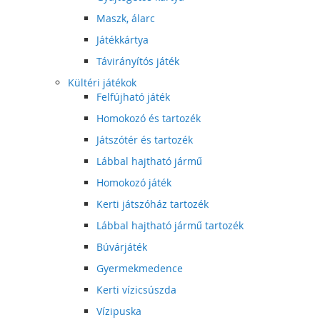
Maszk, álarc
Játékkártya
Távirányítós játék
Kültéri játékok
Felfújható játék
Homokozó és tartozék
Játszótér és tartozék
Lábbal hajtható jármű
Homokozó játék
Kerti játszóház tartozék
Lábbal hajtható jármű tartozék
Búvárjáték
Gyermekmedence
Kerti vízicsúszda
Vízipuska