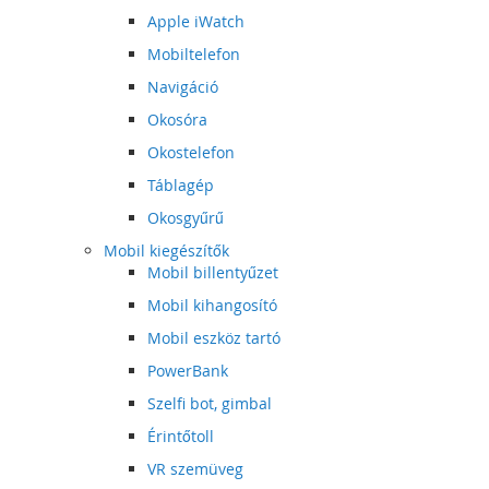
Apple iWatch
Mobiltelefon
Navigáció
Okosóra
Okostelefon
Táblagép
Okosgyűrű
Mobil kiegészítők
Mobil billentyűzet
Mobil kihangosító
Mobil eszköz tartó
PowerBank
Szelfi bot, gimbal
Érintőtoll
VR szemüveg