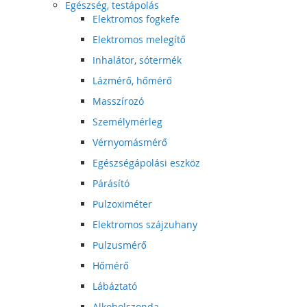
Egészség, testápolás
Elektromos fogkefe
Elektromos melegítő
Inhalátor, sótermék
Lázmérő, hőmérő
Masszírozó
Személymérleg
Vérnyomásmérő
Egészségápolási eszköz
Párásító
Pulzoximéter
Elektromos szájzuhany
Pulzusmérő
Hőmérő
Lábáztató
Alkoholszonda