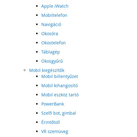
Apple iWatch
Mobiltelefon
Navigáció
Okosóra
Okostelefon
Táblagép
Okosgyűrű
Mobil kiegészítők
Mobil billentyűzet
Mobil kihangosító
Mobil eszköz tartó
PowerBank
Szelfi bot, gimbal
Érintőtoll
VR szemüveg