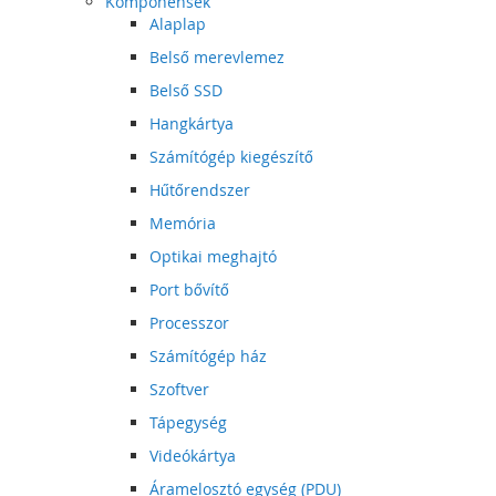
Komponensek
Alaplap
Belső merevlemez
Belső SSD
Hangkártya
Számítógép kiegészítő
Hűtőrendszer
Memória
Optikai meghajtó
Port bővítő
Processzor
Számítógép ház
Szoftver
Tápegység
Videókártya
Áramelosztó egység (PDU)