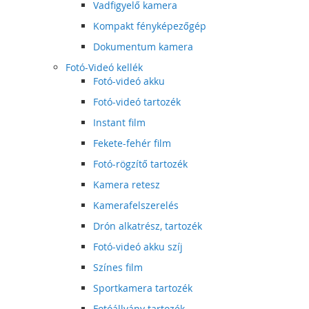
Vadfigyelő kamera
Kompakt fényképezőgép
Dokumentum kamera
Fotó-Videó kellék
Fotó-videó akku
Fotó-videó tartozék
Instant film
Fekete-fehér film
Fotó-rögzítő tartozék
Kamera retesz
Kamerafelszerelés
Drón alkatrész, tartozék
Fotó-videó akku szíj
Színes film
Sportkamera tartozék
Fotóállvány tartozék