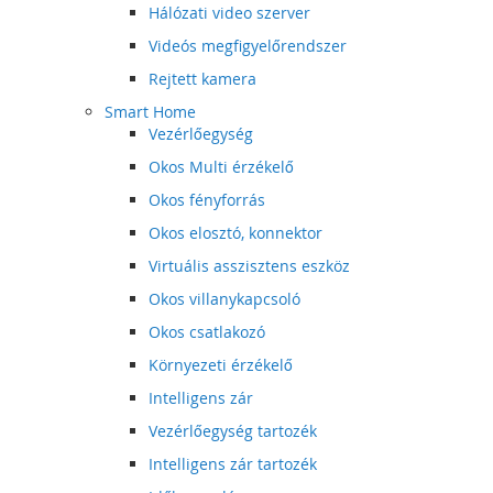
Hálózati video szerver
Videós megfigyelőrendszer
Rejtett kamera
Smart Home
Vezérlőegység
Okos Multi érzékelő
Okos fényforrás
Okos elosztó, konnektor
Virtuális asszisztens eszköz
Okos villanykapcsoló
Okos csatlakozó
Környezeti érzékelő
Intelligens zár
Vezérlőegység tartozék
Intelligens zár tartozék