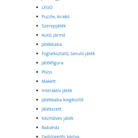
LEGO
Puzzle, kirakó
Szerepjáték
Autó, jármű
Játékbaba
Foglalkoztató, tanuló játék
Játékfigura
Plüss
Makett
Interaktív játék
Játékbaba kiegészítő
Játékszett
Kézműves játék
Babaház
Gyűjtögetős kártya