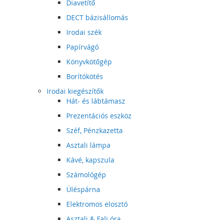
Diavetítő
DECT bázisállomás
Irodai szék
Papírvágó
Könyvkötőgép
Borítókötés
Irodai kiegészítők
Hát- és lábtámasz
Prezentációs eszköz
Széf, Pénzkazetta
Asztali lámpa
Kávé, kapszula
Számológép
Üléspárna
Elektromos elosztó
Asztali & Fali óra