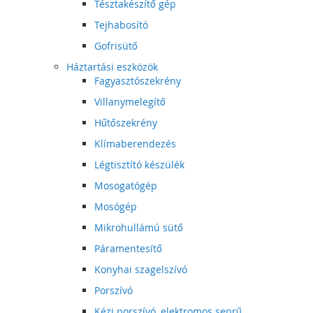
Tésztakészítő gép
Tejhabosító
Gofrisütő
Háztartási eszközök
Fagyasztószekrény
Villanymelegítő
Hűtőszekrény
Klímaberendezés
Légtisztító készülék
Mosogatógép
Mosógép
Mikrohullámú sütő
Páramentesítő
Konyhai szagelszívó
Porszívó
Kézi porszívó, elektromos seprű