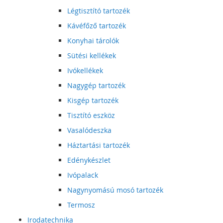
Légtisztító tartozék
Kávéfőző tartozék
Konyhai tárolók
Sütési kellékek
Ivókellékek
Nagygép tartozék
Kisgép tartozék
Tisztító eszköz
Vasalódeszka
Háztartási tartozék
Edénykészlet
Ivópalack
Nagynyomású mosó tartozék
Termosz
Irodatechnika