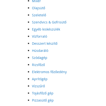
Mixer
Olajsütő
Szeletelő
Szendvics & Gofrisütő
Egyéb kiskészülék
Vízforraló
Desszert készítő
Húsdaráló
Szódagép
Rizsfőző
Elektromos főzőedény
Aprítógép
Vízszűrő
Tojásfőző gép
Pizzasütő gép