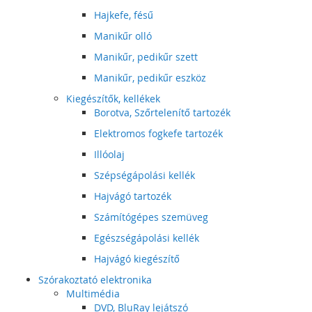
Hajkefe, fésű
Manikűr olló
Manikűr, pedikűr szett
Manikűr, pedikűr eszköz
Kiegészítők, kellékek
Borotva, Szőrtelenítő tartozék
Elektromos fogkefe tartozék
Illóolaj
Szépségápolási kellék
Hajvágó tartozék
Számítógépes szemüveg
Egészségápolási kellék
Hajvágó kiegészítő
Szórakoztató elektronika
Multimédia
DVD, BluRay lejátszó