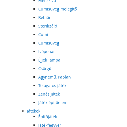
Mellszívó
Cumisüveg melegítő
Bébiőr
Sterilizáló
Cumi
Cumisüveg
Ivópohár
Éjjeli lámpa
Csörgő
Ágynemű, Paplan
Tologatós játék
Zenés játék
Játék építőelem
Játékok
Épitőjáték
Játékfegyver