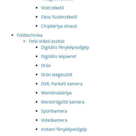
Vízérzékelő
Okos füstérzékelő
Chipkártya olvasó
Fotótechnika
Fotó-Videó eszköz
Digitális fényképezőgép
Digitális képkeret
Drón
Drón kiegészítő
DVR, Parkoló kamera
Memóriakártya
Menetrögzítő kamera
Sportkamera
Videókamera
Instant fényképezőgép