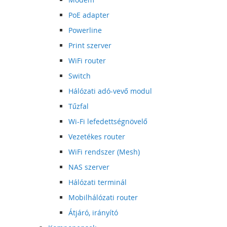
PoE adapter
Powerline
Print szerver
WiFi router
Switch
Hálózati adó-vevő modul
Tűzfal
Wi-Fi lefedettségnövelő
Vezetékes router
WiFi rendszer (Mesh)
NAS szerver
Hálózati terminál
Mobilhálózati router
Átjáró, irányító