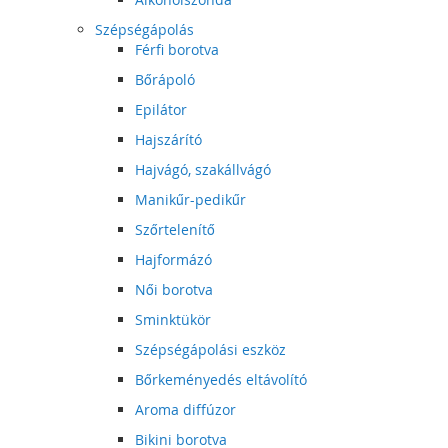
Szépségápolás
Férfi borotva
Bőrápoló
Epilátor
Hajszárító
Hajvágó, szakállvágó
Manikűr-pedikűr
Szőrtelenítő
Hajformázó
Női borotva
Sminktükör
Szépségápolási eszköz
Bőrkeményedés eltávolító
Aroma diffúzor
Bikini borotva