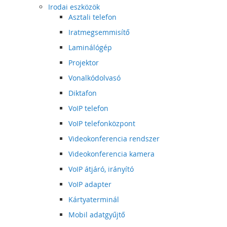
Irodai eszközök
Asztali telefon
Iratmegsemmisítő
Laminálógép
Projektor
Vonalkódolvasó
Diktafon
VoIP telefon
VoIP telefonközpont
Videokonferencia rendszer
Videokonferencia kamera
VoIP átjáró, irányító
VoIP adapter
Kártyaterminál
Mobil adatgyűjtő