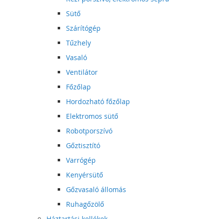
Sütő
Szárítógép
Tűzhely
Vasaló
Ventilátor
Főzőlap
Hordozható főzőlap
Elektromos sütő
Robotporszívó
Gőztisztító
Varrógép
Kenyérsütő
Gőzvasaló állomás
Ruhagőzölő
Háztartási kellékek