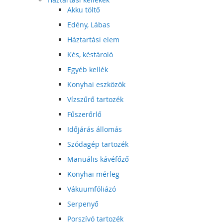
Akku töltő
Edény, Lábas
Háztartási elem
Kés, késtároló
Egyéb kellék
Konyhai eszközök
Vízszűrő tartozék
Fűszerőrlő
Időjárás állomás
Szódagép tartozék
Manuális kávéfőző
Konyhai mérleg
Vákuumfóliázó
Serpenyő
Porszívó tartozék