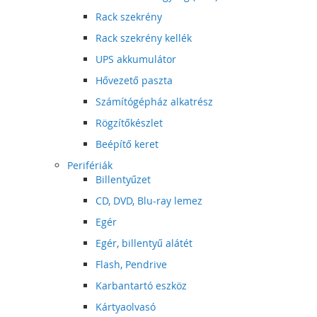
Rack szekrény
Rack szekrény kellék
UPS akkumulátor
Hővezető paszta
Számítógépház alkatrész
Rögzítőkészlet
Beépítő keret
Perifériák
Billentyűzet
CD, DVD, Blu-ray lemez
Egér
Egér, billentyű alátét
Flash, Pendrive
Karbantartó eszköz
Kártyaolvasó