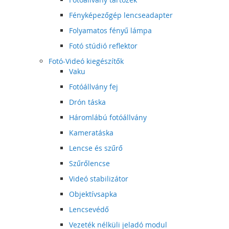
Fényképezőgép lencseadapter
Folyamatos fényű lámpa
Fotó stúdió reflektor
Fotó-Videó kiegészítők
Vaku
Fotóállvány fej
Drón táska
Háromlábú fotóállvány
Kameratáska
Lencse és szűrő
Szűrőlencse
Videó stabilizátor
Objektívsapka
Lencsevédő
Vezeték nélküli jeladó modul