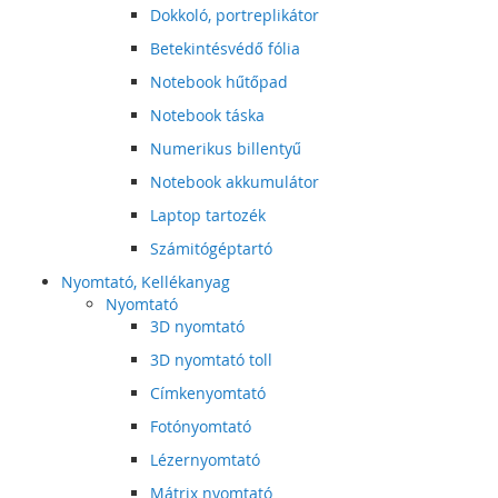
Dokkoló, portreplikátor
Betekintésvédő fólia
Notebook hűtőpad
Notebook táska
Numerikus billentyű
Notebook akkumulátor
Laptop tartozék
Számitógéptartó
Nyomtató, Kellékanyag
Nyomtató
3D nyomtató
3D nyomtató toll
Címkenyomtató
Fotónyomtató
Lézernyomtató
Mátrix nyomtató