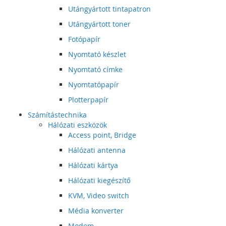
Utángyártott tintapatron
Utángyártott toner
Fotópapír
Nyomtató készlet
Nyomtató címke
Nyomtatópapír
Plotterpapír
Számítástechnika
Hálózati eszközök
Access point, Bridge
Hálózati antenna
Hálózati kártya
Hálózati kiegészítő
KVM, Video switch
Média konverter
Modem