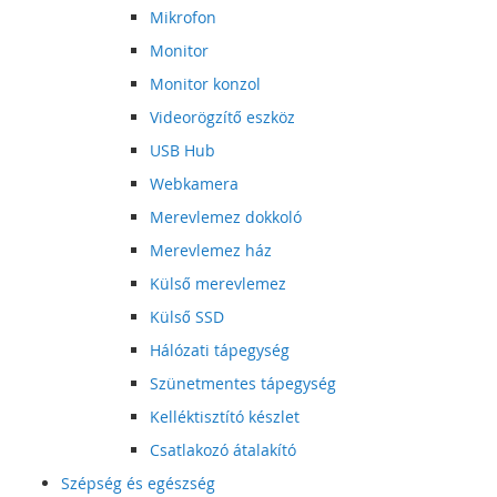
Mikrofon
Monitor
Monitor konzol
Videorögzítő eszköz
USB Hub
Webkamera
Merevlemez dokkoló
Merevlemez ház
Külső merevlemez
Külső SSD
Hálózati tápegység
Szünetmentes tápegység
Kelléktisztító készlet
Csatlakozó átalakító
Szépség és egészség