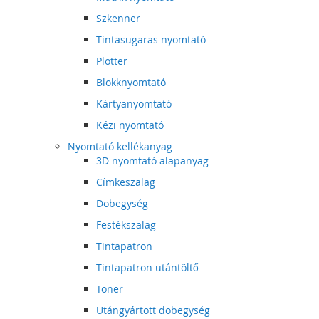
Szkenner
Tintasugaras nyomtató
Plotter
Blokknyomtató
Kártyanyomtató
Kézi nyomtató
Nyomtató kellékanyag
3D nyomtató alapanyag
Címkeszalag
Dobegység
Festékszalag
Tintapatron
Tintapatron utántöltő
Toner
Utángyártott dobegység