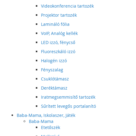
Videokonferencia tartozék
Projektor tartozék
Lamináló fólia
VoIP, Analóg kellék
LED izzó, fénycső
Fluoreszkáló izzó
Halogén izzó
Fényszalag
Csuklótámasz
Deréktámasz
Iratmegsemmisítő tartozék
Sűrített levegős portalanító
Baba-Mama, Iskolaszer, Játék
Baba-Mama
Etetőszék