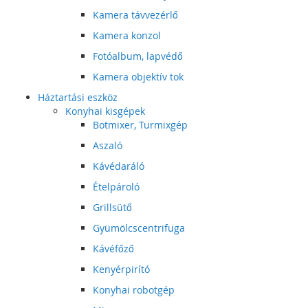
Kamera távvezérlő
Kamera konzol
Fotóalbum, lapvédő
Kamera objektív tok
Háztartási eszköz
Konyhai kisgépek
Botmixer, Turmixgép
Aszaló
Kávédaráló
Ételpároló
Grillsütő
Gyümölcscentrifuga
Kávéfőző
Kenyérpirító
Konyhai robotgép