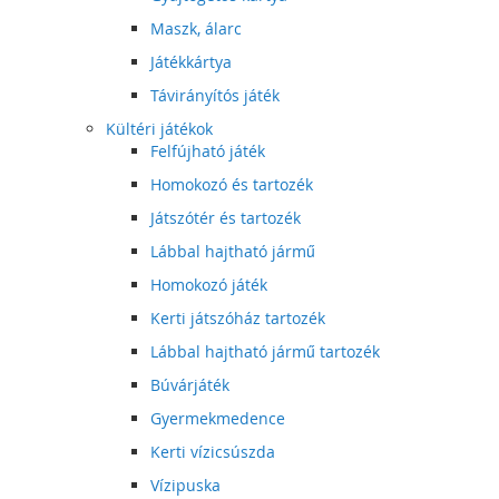
Maszk, álarc
Játékkártya
Távirányítós játék
Kültéri játékok
Felfújható játék
Homokozó és tartozék
Játszótér és tartozék
Lábbal hajtható jármű
Homokozó játék
Kerti játszóház tartozék
Lábbal hajtható jármű tartozék
Búvárjáték
Gyermekmedence
Kerti vízicsúszda
Vízipuska