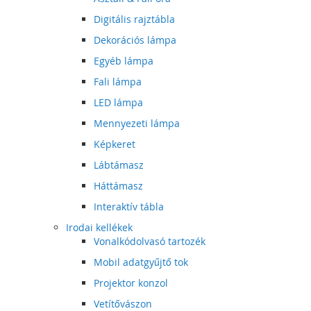
Digitális rajztábla
Dekorációs lámpa
Egyéb lámpa
Fali lámpa
LED lámpa
Mennyezeti lámpa
Képkeret
Lábtámasz
Háttámasz
Interaktív tábla
Irodai kellékek
Vonalkódolvasó tartozék
Mobil adatgyűjtő tok
Projektor konzol
Vetítővászon