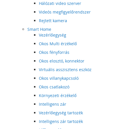
Hálózati video szerver
Videós megfigyelőrendszer
Rejtett kamera
Smart Home
Vezérlőegység
Okos Multi érzékelő
Okos fényforrás
Okos elosztó, konnektor
Virtuális asszisztens eszköz
Okos villanykapcsoló
Okos csatlakozó
Környezeti érzékelő
Intelligens zár
Vezérlőegység tartozék
Intelligens zár tartozék