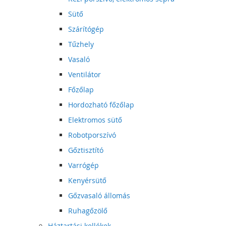
Sütő
Szárítógép
Tűzhely
Vasaló
Ventilátor
Főzőlap
Hordozható főzőlap
Elektromos sütő
Robotporszívó
Gőztisztító
Varrógép
Kenyérsütő
Gőzvasaló állomás
Ruhagőzölő
Háztartási kellékek