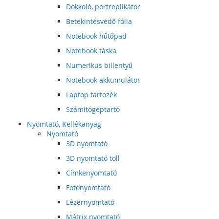
Dokkoló, portreplikátor
Betekintésvédő fólia
Notebook hűtőpad
Notebook táska
Numerikus billentyű
Notebook akkumulátor
Laptop tartozék
Számitógéptartó
Nyomtató, Kellékanyag
Nyomtató
3D nyomtató
3D nyomtató toll
Címkenyomtató
Fotónyomtató
Lézernyomtató
Mátrix nyomtató