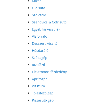
Mixer
Olajsütő
Szeletelő
Szendvics & Gofrisütő
Egyéb kiskészülék
Vízforraló
Desszert készítő
Húsdaráló
Szódagép
Rizsfőző
Elektromos főzőedény
Aprítógép
Vízszűrő
Tojásfőző gép
Pizzasütő gép