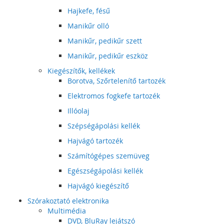
Hajkefe, fésű
Manikűr olló
Manikűr, pedikűr szett
Manikűr, pedikűr eszköz
Kiegészítők, kellékek
Borotva, Szőrtelenítő tartozék
Elektromos fogkefe tartozék
Illóolaj
Szépségápolási kellék
Hajvágó tartozék
Számítógépes szemüveg
Egészségápolási kellék
Hajvágó kiegészítő
Szórakoztató elektronika
Multimédia
DVD, BluRay lejátszó