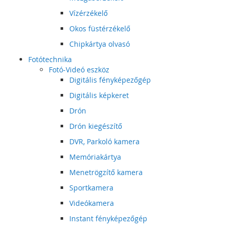
Vízérzékelő
Okos füstérzékelő
Chipkártya olvasó
Fotótechnika
Fotó-Videó eszköz
Digitális fényképezőgép
Digitális képkeret
Drón
Drón kiegészítő
DVR, Parkoló kamera
Memóriakártya
Menetrögzítő kamera
Sportkamera
Videókamera
Instant fényképezőgép