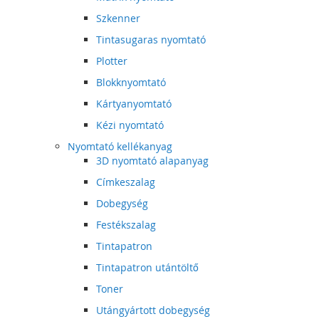
Szkenner
Tintasugaras nyomtató
Plotter
Blokknyomtató
Kártyanyomtató
Kézi nyomtató
Nyomtató kellékanyag
3D nyomtató alapanyag
Címkeszalag
Dobegység
Festékszalag
Tintapatron
Tintapatron utántöltő
Toner
Utángyártott dobegység