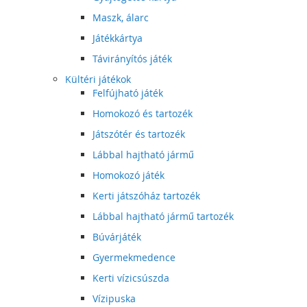
Maszk, álarc
Játékkártya
Távirányítós játék
Kültéri játékok
Felfújható játék
Homokozó és tartozék
Játszótér és tartozék
Lábbal hajtható jármű
Homokozó játék
Kerti játszóház tartozék
Lábbal hajtható jármű tartozék
Búvárjáték
Gyermekmedence
Kerti vízicsúszda
Vízipuska