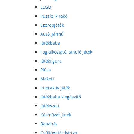
LEGO
Puzzle, kirakó
Szerepjáték
Autó, jármű
Játékbaba
Foglalkoztató, tanuló játék
Játékfigura
Plüss
Makett
Interaktív játék
Játékbaba kiegészítő
Játékszett
Kézműves játék
Babaház
Gyűjtögetős kártya