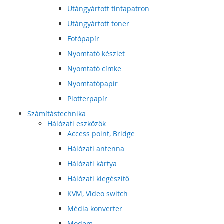
Utángyártott tintapatron
Utángyártott toner
Fotópapír
Nyomtató készlet
Nyomtató címke
Nyomtatópapír
Plotterpapír
Számítástechnika
Hálózati eszközök
Access point, Bridge
Hálózati antenna
Hálózati kártya
Hálózati kiegészítő
KVM, Video switch
Média konverter
Modem