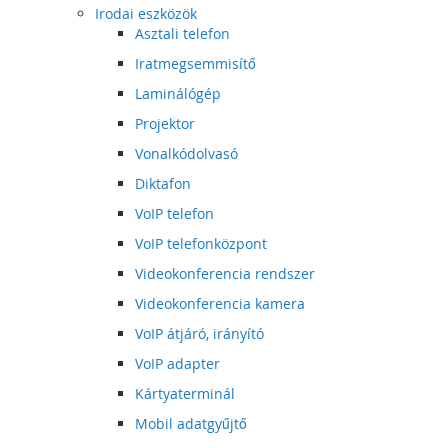
Irodai eszközök
Asztali telefon
Iratmegsemmisítő
Laminálógép
Projektor
Vonalkódolvasó
Diktafon
VoIP telefon
VoIP telefonközpont
Videokonferencia rendszer
Videokonferencia kamera
VoIP átjáró, irányító
VoIP adapter
Kártyaterminál
Mobil adatgyűjtő