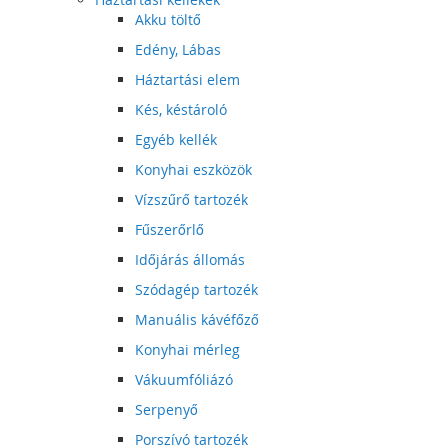
Akku töltő
Edény, Lábas
Háztartási elem
Kés, késtároló
Egyéb kellék
Konyhai eszközök
Vízszűrő tartozék
Fűszerőrlő
Időjárás állomás
Szódagép tartozék
Manuális kávéfőző
Konyhai mérleg
Vákuumfóliázó
Serpenyő
Porszívó tartozék