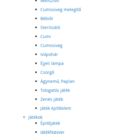
Mellszívó
Cumisüveg melegítő
Bébiőr
Sterilizáló
Cumi
Cumisüveg
Ivópohár
Éjjeli lámpa
Csörgő
Ágynemű, Paplan
Tologatós játék
Zenés játék
Játék építőelem
Játékok
Épitőjáték
Játékfegyver