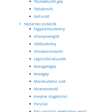
Tésztakészítő gép
Tejhabosító
Gofrisütő
Háztartási eszközök
Fagyasztószekrény
Villanymelegítő
Hűtőszekrény
Klímaberendezés
Légtisztító készülék
Mosogatógép
Mosógép
Mikrohullámú sütő
Páramentesítő
Konyhai szagelszívó
Porszívó
Kézi porszívó, elektromos seprű