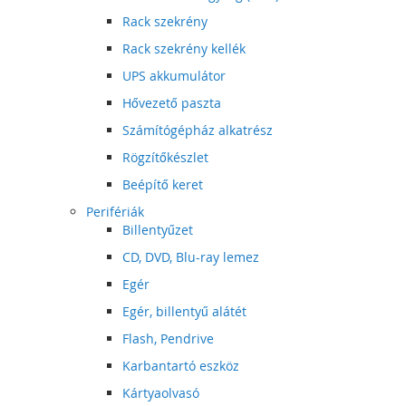
Rack szekrény
Rack szekrény kellék
UPS akkumulátor
Hővezető paszta
Számítógépház alkatrész
Rögzítőkészlet
Beépítő keret
Perifériák
Billentyűzet
CD, DVD, Blu-ray lemez
Egér
Egér, billentyű alátét
Flash, Pendrive
Karbantartó eszköz
Kártyaolvasó