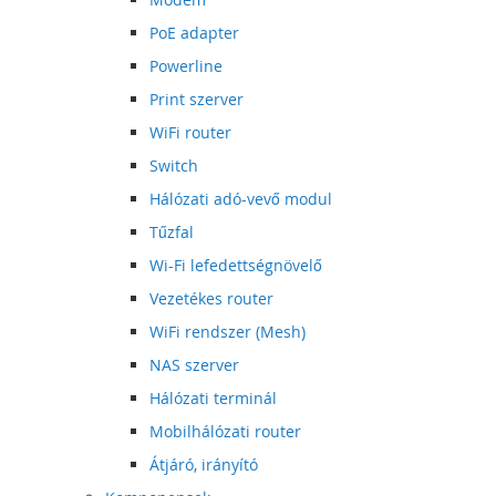
PoE adapter
Powerline
Print szerver
WiFi router
Switch
Hálózati adó-vevő modul
Tűzfal
Wi-Fi lefedettségnövelő
Vezetékes router
WiFi rendszer (Mesh)
NAS szerver
Hálózati terminál
Mobilhálózati router
Átjáró, irányító