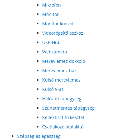
Mikrofon
Monitor
Monitor konzol
Videorögzítő eszköz
USB Hub
Webkamera
Merevlemez dokkoló
Merevlemez ház
Külső merevlemez
Külső SSD
Hálózati tápegység
Szünetmentes tápegység
Kelléktisztító készlet
Csatlakozó átalakító
Szépség és egészség