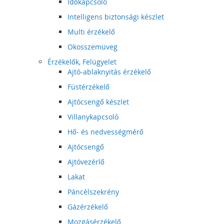
Időkapcsoló
Intelligens biztonsági készlet
Multi érzékelő
Okosszemüveg
Érzékelők, Felügyelet
Ajtó-ablaknyitás érzékelő
Füstérzékelő
Ajtócsengő készlet
Villanykapcsoló
Hő- és nedvességmérő
Ajtócsengő
Ajtóvezérlő
Lakat
Páncélszekrény
Gázérzékelő
Mozgásérzékelő