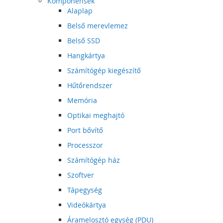
Komponensek
Alaplap
Belső merevlemez
Belső SSD
Hangkártya
Számítógép kiegészítő
Hűtőrendszer
Memória
Optikai meghajtó
Port bővítő
Processzor
Számítógép ház
Szoftver
Tápegység
Videókártya
Áramelosztó egység (PDU)