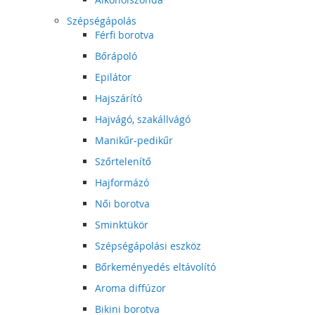
Szépségápolás
Férfi borotva
Bőrápoló
Epilátor
Hajszárító
Hajvágó, szakállvágó
Manikűr-pedikűr
Szőrtelenítő
Hajformázó
Női borotva
Sminktükör
Szépségápolási eszköz
Bőrkeményedés eltávolító
Aroma diffúzor
Bikini borotva