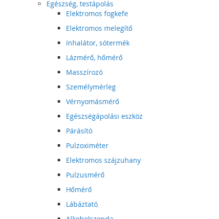
Egészség, testápolás
Elektromos fogkefe
Elektromos melegítő
Inhalátor, sótermék
Lázmérő, hőmérő
Masszírozó
Személymérleg
Vérnyomásmérő
Egészségápolási eszköz
Párásító
Pulzoximéter
Elektromos szájzuhany
Pulzusmérő
Hőmérő
Lábáztató
Alkoholszonda