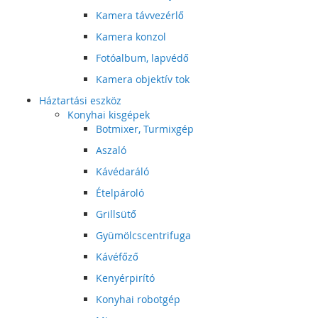
Kamera távvezérlő
Kamera konzol
Fotóalbum, lapvédő
Kamera objektív tok
Háztartási eszköz
Konyhai kisgépek
Botmixer, Turmixgép
Aszaló
Kávédaráló
Ételpároló
Grillsütő
Gyümölcscentrifuga
Kávéfőző
Kenyérpirító
Konyhai robotgép