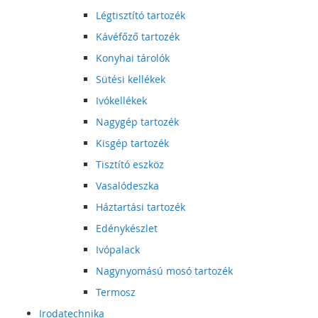
Légtisztító tartozék
Kávéfőző tartozék
Konyhai tárolók
Sütési kellékek
Ivókellékek
Nagygép tartozék
Kisgép tartozék
Tisztító eszköz
Vasalódeszka
Háztartási tartozék
Edénykészlet
Ivópalack
Nagynyomású mosó tartozék
Termosz
Irodatechnika