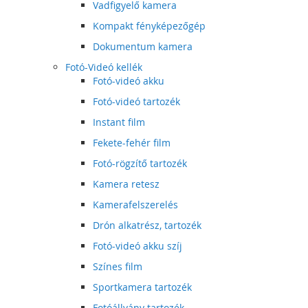
Vadfigyelő kamera
Kompakt fényképezőgép
Dokumentum kamera
Fotó-Videó kellék
Fotó-videó akku
Fotó-videó tartozék
Instant film
Fekete-fehér film
Fotó-rögzítő tartozék
Kamera retesz
Kamerafelszerelés
Drón alkatrész, tartozék
Fotó-videó akku szíj
Színes film
Sportkamera tartozék
Fotóállvány tartozék