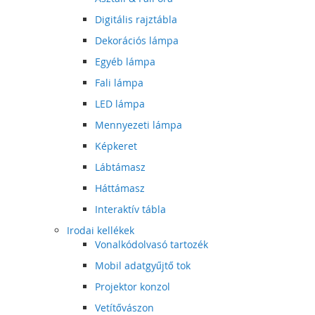
Digitális rajztábla
Dekorációs lámpa
Egyéb lámpa
Fali lámpa
LED lámpa
Mennyezeti lámpa
Képkeret
Lábtámasz
Háttámasz
Interaktív tábla
Irodai kellékek
Vonalkódolvasó tartozék
Mobil adatgyűjtő tok
Projektor konzol
Vetítővászon