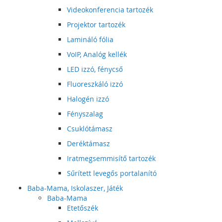
Videokonferencia tartozék
Projektor tartozék
Lamináló fólia
VoIP, Analóg kellék
LED izzó, fénycső
Fluoreszkáló izzó
Halogén izzó
Fényszalag
Csuklótámasz
Deréktámasz
Iratmegsemmisítő tartozék
Sűrített levegős portalanító
Baba-Mama, Iskolaszer, Játék
Baba-Mama
Etetőszék