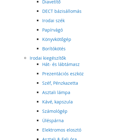
Diavetítő
DECT bázisállomás
Irodai szék
Papírvágó
Könyvkötőgép
Borítókötés
Irodai kiegészítők
Hát- és lábtámasz
Prezentációs eszköz
Széf, Pénzkazetta
Asztali lámpa
Kávé, kapszula
Számológép
Üléspárna
Elektromos elosztó
Asztali & Fali óra