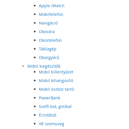
Apple iWatch
Mobiltelefon
Navigáció
Okosóra
Okostelefon
Táblagép
Okosgyűrű
Mobil kiegészítők
Mobil billentyűzet
Mobil kihangosító
Mobil eszköz tartó
PowerBank
Szelfi bot, gimbal
Érintőtoll
VR szemüveg