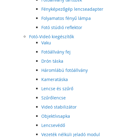
Fényképezőgép lencseadapter
Folyamatos fényű lámpa
Fotó stúdió reflektor
Fotó-Videó kiegészítők
Vaku
Fotóállvány fej
Drón táska
Háromlábú fotóállvány
Kameratáska
Lencse és szűrő
Szűrőlencse
Videó stabilizátor
Objektívsapka
Lencsevédő
Vezeték nélküli jeladó modul