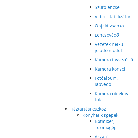
Szűrőlencse
Videó stabilizátor
Objektívsapka
Lencsevédő
Vezeték nélküli
jeladó modul
Kamera távvezérlő
Kamera konzol
Fotóalbum,
lapvédő
Kamera objektív
tok
Háztartási eszköz
Konyhai kisgépek
Botmixer,
Turmixgép
Aszaló