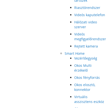
tartozék
Riasztórendszer
Videós kaputelefon
Hálózati video
szerver
Videós
megfigyelőrendszer
Rejtett kamera
Smart Home
Vezérlőegység
Okos Multi
érzékelő
Okos fényforrás
Okos elosztó,
konnektor
Virtuális
asszisztens eszköz