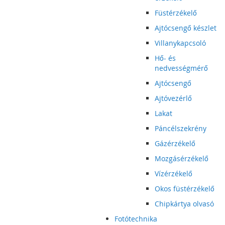
Füstérzékelő
Ajtócsengő készlet
Villanykapcsoló
Hő- és
nedvességmérő
Ajtócsengő
Ajtóvezérlő
Lakat
Páncélszekrény
Gázérzékelő
Mozgásérzékelő
Vízérzékelő
Okos füstérzékelő
Chipkártya olvasó
Fotótechnika