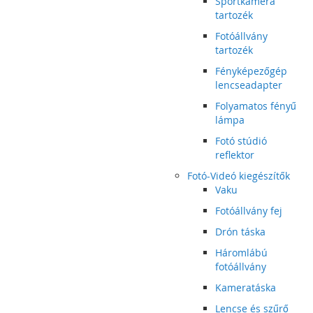
Sportkamera
tartozék
Fotóállvány
tartozék
Fényképezőgép
lencseadapter
Folyamatos fényű
lámpa
Fotó stúdió
reflektor
Fotó-Videó kiegészítők
Vaku
Fotóállvány fej
Drón táska
Háromlábú
fotóállvány
Kameratáska
Lencse és szűrő