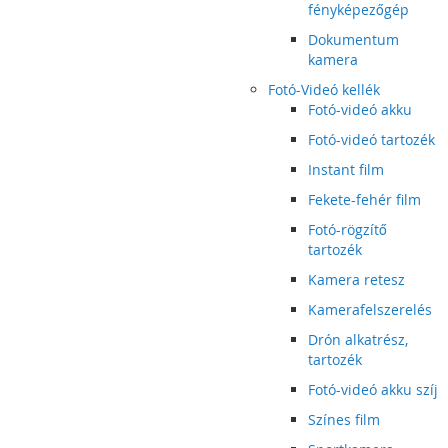
fényképezőgép
Dokumentum
kamera
Fotó-Videó kellék
Fotó-videó akku
Fotó-videó tartozék
Instant film
Fekete-fehér film
Fotó-rögzítő
tartozék
Kamera retesz
Kamerafelszerelés
Drón alkatrész,
tartozék
Fotó-videó akku szíj
Színes film