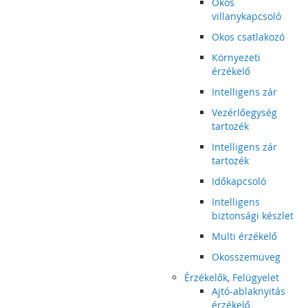
Okos
villanykapcsoló
Okos csatlakozó
Környezeti
érzékelő
Intelligens zár
Vezérlőegység
tartozék
Intelligens zár
tartozék
Időkapcsoló
Intelligens
biztonsági készlet
Multi érzékelő
Okosszemüveg
Érzékelők, Felügyelet
Ajtó-ablaknyitás
érzékelő