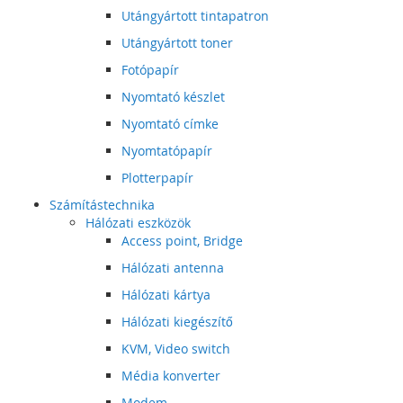
Utángyártott tintapatron
Utángyártott toner
Fotópapír
Nyomtató készlet
Nyomtató címke
Nyomtatópapír
Plotterpapír
Számítástechnika
Hálózati eszközök
Access point, Bridge
Hálózati antenna
Hálózati kártya
Hálózati kiegészítő
KVM, Video switch
Média konverter
Modem