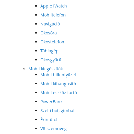
Apple iWatch
Mobiltelefon
Navigáció
Okosóra
Okostelefon
Táblagép
Okosgyűrű
Mobil kiegészítők
Mobil billentyűzet
Mobil kihangosító
Mobil eszköz tartó
PowerBank
Szelfi bot, gimbal
Érintőtoll
VR szemüveg