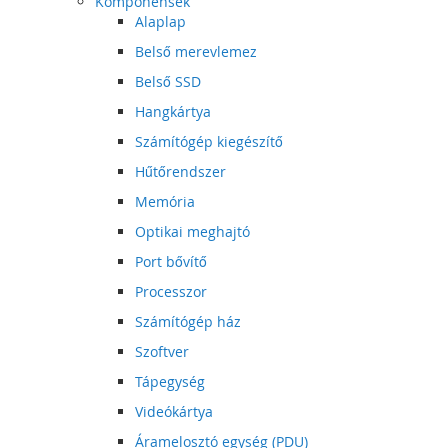
Komponensek
Alaplap
Belső merevlemez
Belső SSD
Hangkártya
Számítógép kiegészítő
Hűtőrendszer
Memória
Optikai meghajtó
Port bővítő
Processzor
Számítógép ház
Szoftver
Tápegység
Videókártya
Áramelosztó egység (PDU)