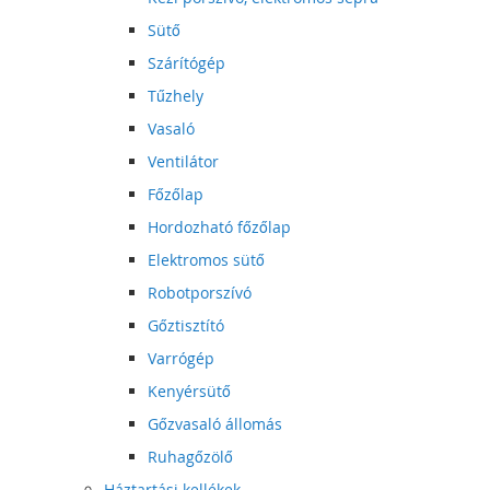
Sütő
Szárítógép
Tűzhely
Vasaló
Ventilátor
Főzőlap
Hordozható főzőlap
Elektromos sütő
Robotporszívó
Gőztisztító
Varrógép
Kenyérsütő
Gőzvasaló állomás
Ruhagőzölő
Háztartási kellékek