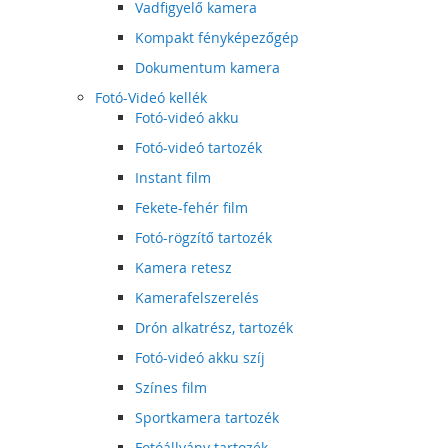
Vadfigyelő kamera
Kompakt fényképezőgép
Dokumentum kamera
Fotó-Videó kellék
Fotó-videó akku
Fotó-videó tartozék
Instant film
Fekete-fehér film
Fotó-rögzítő tartozék
Kamera retesz
Kamerafelszerelés
Drón alkatrész, tartozék
Fotó-videó akku szíj
Színes film
Sportkamera tartozék
Fotóállvány tartozék