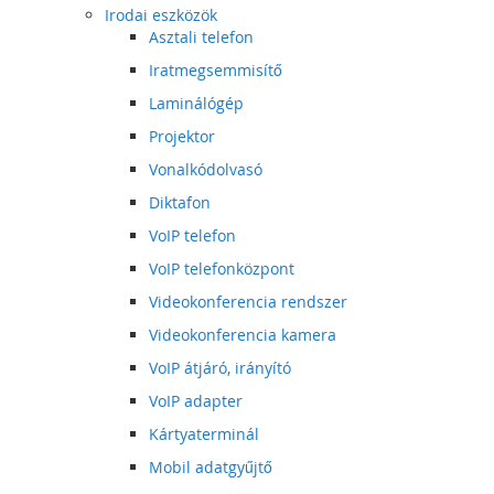
Irodai eszközök
Asztali telefon
Iratmegsemmisítő
Laminálógép
Projektor
Vonalkódolvasó
Diktafon
VoIP telefon
VoIP telefonközpont
Videokonferencia rendszer
Videokonferencia kamera
VoIP átjáró, irányító
VoIP adapter
Kártyaterminál
Mobil adatgyűjtő