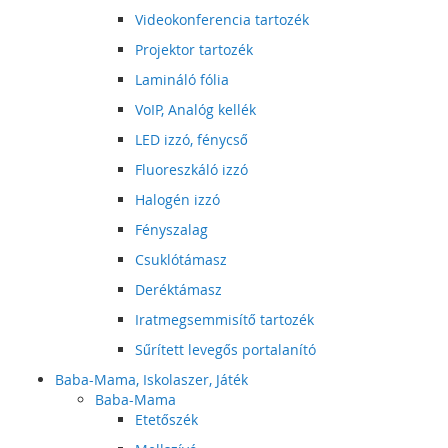
Videokonferencia tartozék
Projektor tartozék
Lamináló fólia
VoIP, Analóg kellék
LED izzó, fénycső
Fluoreszkáló izzó
Halogén izzó
Fényszalag
Csuklótámasz
Deréktámasz
Iratmegsemmisítő tartozék
Sűrített levegős portalanító
Baba-Mama, Iskolaszer, Játék
Baba-Mama
Etetőszék