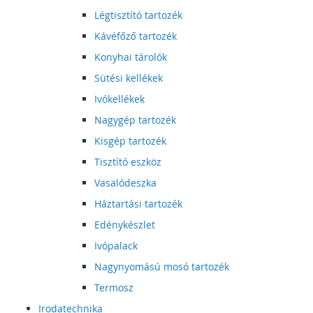
Légtisztító tartozék
Kávéfőző tartozék
Konyhai tárolók
Sütési kellékek
Ivókellékek
Nagygép tartozék
Kisgép tartozék
Tisztító eszköz
Vasalódeszka
Háztartási tartozék
Edénykészlet
Ivópalack
Nagynyomású mosó tartozék
Termosz
Irodatechnika