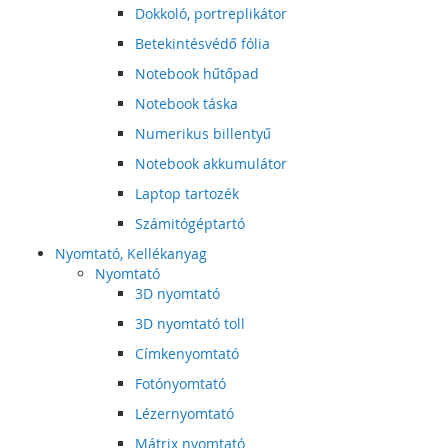
Dokkoló, portreplikátor
Betekintésvédő fólia
Notebook hűtőpad
Notebook táska
Numerikus billentyű
Notebook akkumulátor
Laptop tartozék
Számitógéptartó
Nyomtató, Kellékanyag
Nyomtató
3D nyomtató
3D nyomtató toll
Címkenyomtató
Fotónyomtató
Lézernyomtató
Mátrix nyomtató