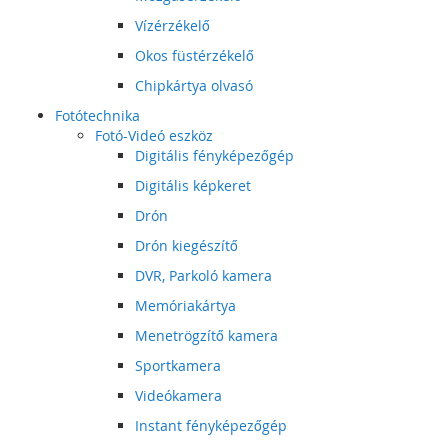
Vízérzékelő
Okos füstérzékelő
Chipkártya olvasó
Fotótechnika
Fotó-Videó eszköz
Digitális fényképezőgép
Digitális képkeret
Drón
Drón kiegészítő
DVR, Parkoló kamera
Memóriakártya
Menetrögzítő kamera
Sportkamera
Videókamera
Instant fényképezőgép