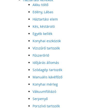
Akku töltő
Edény, Lábas
Háztartási elem
Kés, késtároló
Egyéb kellék
Konyhai eszközök
Vízszűrő tartozék
Fűszerőrlő
Időjárás állomás
Szódagép tartozék
Manuális kávéfőző
Konyhai mérleg
Vákuumfóliázó
Serpenyő
Porszívó tartozék