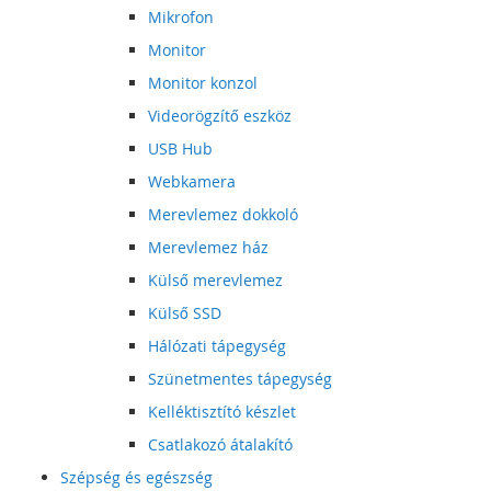
Mikrofon
Monitor
Monitor konzol
Videorögzítő eszköz
USB Hub
Webkamera
Merevlemez dokkoló
Merevlemez ház
Külső merevlemez
Külső SSD
Hálózati tápegység
Szünetmentes tápegység
Kelléktisztító készlet
Csatlakozó átalakító
Szépség és egészség