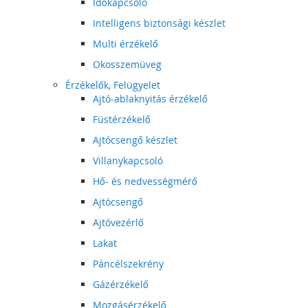
Időkapcsoló
Intelligens biztonsági készlet
Multi érzékelő
Okosszemüveg
Érzékelők, Felügyelet
Ajtó-ablaknyitás érzékelő
Füstérzékelő
Ajtócsengő készlet
Villanykapcsoló
Hő- és nedvességmérő
Ajtócsengő
Ajtóvezérlő
Lakat
Páncélszekrény
Gázérzékelő
Mozgásérzékelő