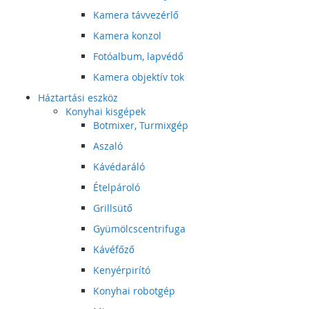
Kamera távvezérlő
Kamera konzol
Fotóalbum, lapvédő
Kamera objektív tok
Háztartási eszköz
Konyhai kisgépek
Botmixer, Turmixgép
Aszaló
Kávédaráló
Ételpároló
Grillsütő
Gyümölcscentrifuga
Kávéfőző
Kenyérpirító
Konyhai robotgép