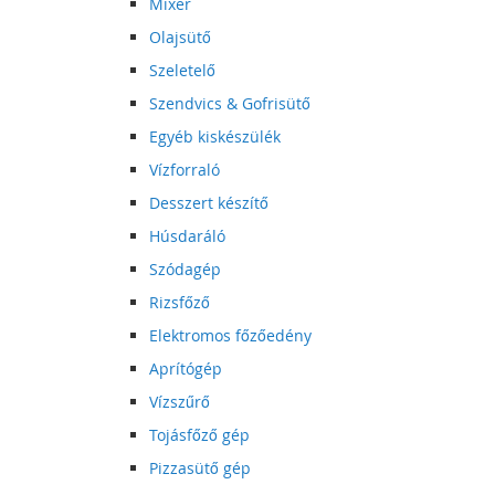
Mixer
Olajsütő
Szeletelő
Szendvics & Gofrisütő
Egyéb kiskészülék
Vízforraló
Desszert készítő
Húsdaráló
Szódagép
Rizsfőző
Elektromos főzőedény
Aprítógép
Vízszűrő
Tojásfőző gép
Pizzasütő gép