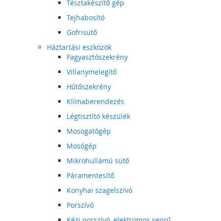
Tésztakészítő gép
Tejhabosító
Gofrisütő
Háztartási eszközök
Fagyasztószekrény
Villanymelegítő
Hűtőszekrény
Klímaberendezés
Légtisztító készülék
Mosogatógép
Mosógép
Mikrohullámú sütő
Páramentesítő
Konyhai szagelszívó
Porszívó
Kézi porszívó, elektromos seprű