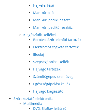
Hajkefe, fésű
Manikűr olló
Manikűr, pedikűr szett
Manikűr, pedikűr eszköz
Kiegészítők, kellékek
Borotva, Szőrtelenítő tartozék
Elektromos fogkefe tartozék
Illóolaj
Szépségápolási kellék
Hajvágó tartozék
Számítógépes szemüveg
Egészségápolási kellék
Hajvágó kiegészítő
Szórakoztató elektronika
Multimédia
DVD, BluRay lejátszó