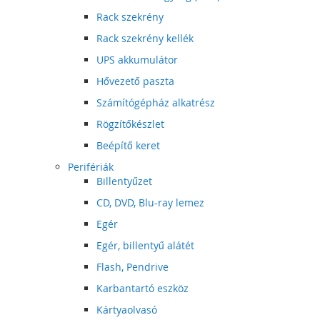
Rack szekrény
Rack szekrény kellék
UPS akkumulátor
Hővezető paszta
Számítógépház alkatrész
Rögzítőkészlet
Beépítő keret
Perifériák
Billentyűzet
CD, DVD, Blu-ray lemez
Egér
Egér, billentyű alátét
Flash, Pendrive
Karbantartó eszköz
Kártyaolvasó