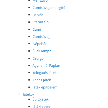
Mellszívó
Cumisüveg melegítő
Bébiőr
Sterilizáló
Cumi
Cumisüveg
Ivópohár
Éjjeli lámpa
Csörgő
Ágynemű, Paplan
Tologatós játék
Zenés játék
Játék építőelem
Játékok
Épitőjáték
Játékfegyver