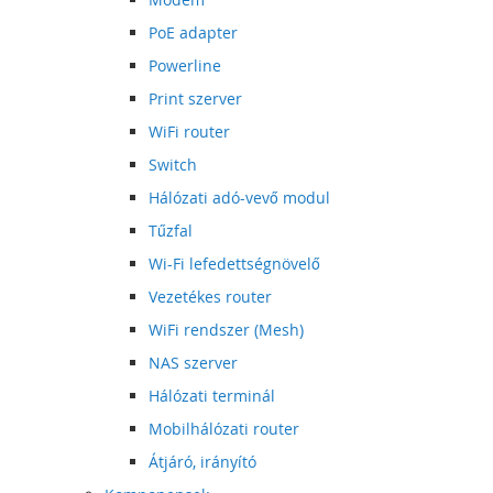
PoE adapter
Powerline
Print szerver
WiFi router
Switch
Hálózati adó-vevő modul
Tűzfal
Wi-Fi lefedettségnövelő
Vezetékes router
WiFi rendszer (Mesh)
NAS szerver
Hálózati terminál
Mobilhálózati router
Átjáró, irányító