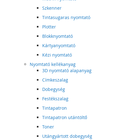
Szkenner
Tintasugaras nyomtató
Plotter
Blokknyomtató
Kártyanyomtató
Kézi nyomtató
Nyomtató kellékanyag
3D nyomtató alapanyag
Címkeszalag
Dobegység
Festékszalag
Tintapatron
Tintapatron utántöltő
Toner
Utángyártott dobegység