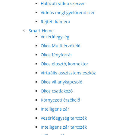
Hálózati video szerver
Videós megfigyelőrendszer
Rejtett kamera
Smart Home
Vezérlőegység
Okos Multi érzékelő
Okos fényforrás
Okos elosztó, konnektor
Virtuális asszisztens eszköz
Okos villanykapcsoló
Okos csatlakozó
Környezeti érzékelő
Intelligens zár
Vezérlőegység tartozék
Intelligens zár tartozék