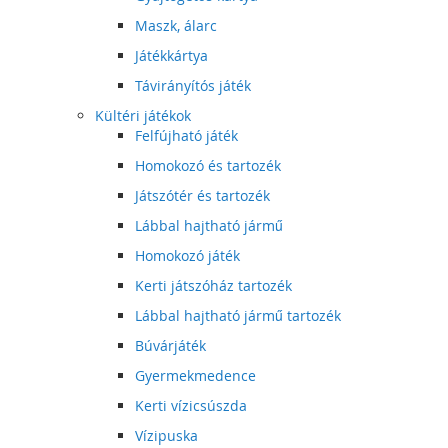
Maszk, álarc
Játékkártya
Távirányítós játék
Kültéri játékok
Felfújható játék
Homokozó és tartozék
Játszótér és tartozék
Lábbal hajtható jármű
Homokozó játék
Kerti játszóház tartozék
Lábbal hajtható jármű tartozék
Búvárjáték
Gyermekmedence
Kerti vízicsúszda
Vízipuska