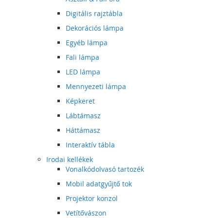
Digitális rajztábla
Dekorációs lámpa
Egyéb lámpa
Fali lámpa
LED lámpa
Mennyezeti lámpa
Képkeret
Lábtámasz
Háttámasz
Interaktív tábla
Irodai kellékek
Vonalkódolvasó tartozék
Mobil adatgyűjtő tok
Projektor konzol
Vetítővászon