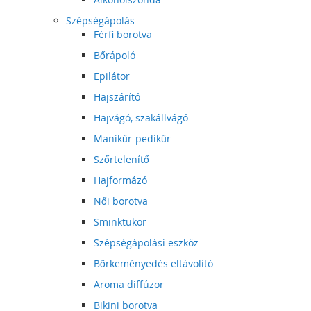
Szépségápolás
Férfi borotva
Bőrápoló
Epilátor
Hajszárító
Hajvágó, szakállvágó
Manikűr-pedikűr
Szőrtelenítő
Hajformázó
Női borotva
Sminktükör
Szépségápolási eszköz
Bőrkeményedés eltávolító
Aroma diffúzor
Bikini borotva