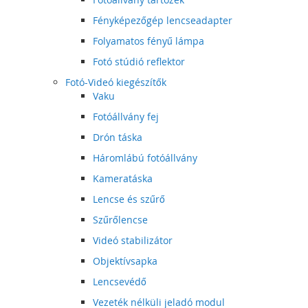
Fényképezőgép lencseadapter
Folyamatos fényű lámpa
Fotó stúdió reflektor
Fotó-Videó kiegészítők
Vaku
Fotóállvány fej
Drón táska
Háromlábú fotóállvány
Kameratáska
Lencse és szűrő
Szűrőlencse
Videó stabilizátor
Objektívsapka
Lencsevédő
Vezeték nélküli jeladó modul