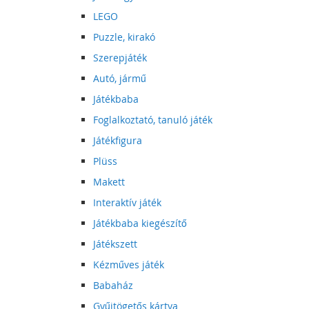
LEGO
Puzzle, kirakó
Szerepjáték
Autó, jármű
Játékbaba
Foglalkoztató, tanuló játék
Játékfigura
Plüss
Makett
Interaktív játék
Játékbaba kiegészítő
Játékszett
Kézműves játék
Babaház
Gyűjtögetős kártya