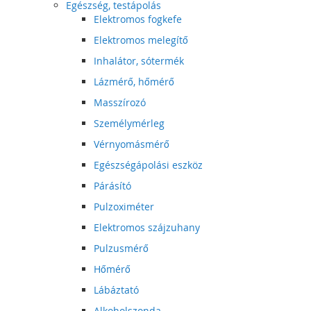
Egészség, testápolás
Elektromos fogkefe
Elektromos melegítő
Inhalátor, sótermék
Lázmérő, hőmérő
Masszírozó
Személymérleg
Vérnyomásmérő
Egészségápolási eszköz
Párásító
Pulzoximéter
Elektromos szájzuhany
Pulzusmérő
Hőmérő
Lábáztató
Alkoholszonda