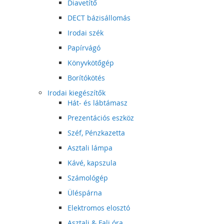
Diavetítő
DECT bázisállomás
Irodai szék
Papírvágó
Könyvkötőgép
Borítókötés
Irodai kiegészítők
Hát- és lábtámasz
Prezentációs eszköz
Széf, Pénzkazetta
Asztali lámpa
Kávé, kapszula
Számológép
Üléspárna
Elektromos elosztó
Asztali & Fali óra