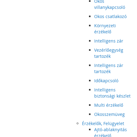
Okos
villanykapcsoló
Okos csatlakozó
Környezeti
érzékelő
Intelligens zár
Vezérlőegység
tartozék
Intelligens zár
tartozék
Időkapcsoló
Intelligens
biztonsági készlet
Multi érzékelő
Okosszemüveg
Érzékelők, Felügyelet
Ajtó-ablaknyitás
érzékelő