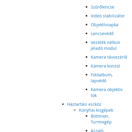
Szűrőlencse
Videó stabilizátor
Objektívsapka
Lencsevédő
Vezeték nélküli
jeladó modul
Kamera távvezérlő
Kamera konzol
Fotóalbum,
lapvédő
Kamera objektív
tok
Háztartási eszköz
Konyhai kisgépek
Botmixer,
Turmixgép
Aszaló