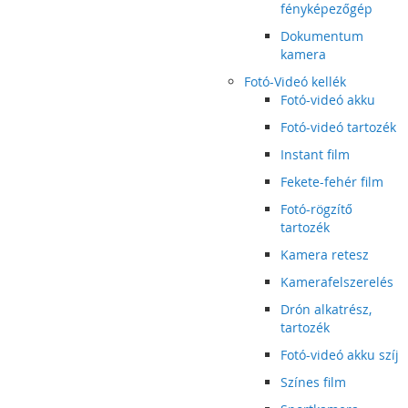
fényképezőgép
Dokumentum
kamera
Fotó-Videó kellék
Fotó-videó akku
Fotó-videó tartozék
Instant film
Fekete-fehér film
Fotó-rögzítő
tartozék
Kamera retesz
Kamerafelszerelés
Drón alkatrész,
tartozék
Fotó-videó akku szíj
Színes film