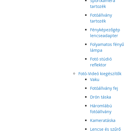
Sportkamera
tartozék
Fotóállvány
tartozék
Fényképezőgép
lencseadapter
Folyamatos fényű
lámpa
Fotó stúdió
reflektor
Fotó-Videó kiegészítők
Vaku
Fotóállvány fej
Drón táska
Háromlábú
fotóállvány
Kameratáska
Lencse és szűrő