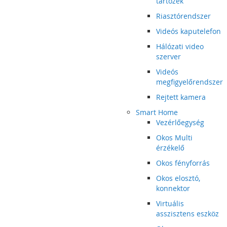
tartozék
Riasztórendszer
Videós kaputelefon
Hálózati video
szerver
Videós
megfigyelőrendszer
Rejtett kamera
Smart Home
Vezérlőegység
Okos Multi
érzékelő
Okos fényforrás
Okos elosztó,
konnektor
Virtuális
asszisztens eszköz