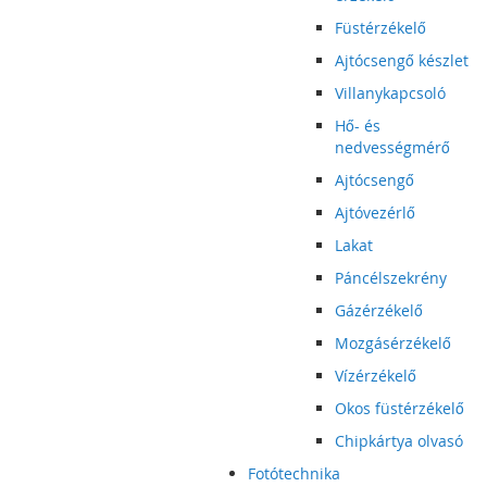
Füstérzékelő
Ajtócsengő készlet
Villanykapcsoló
Hő- és
nedvességmérő
Ajtócsengő
Ajtóvezérlő
Lakat
Páncélszekrény
Gázérzékelő
Mozgásérzékelő
Vízérzékelő
Okos füstérzékelő
Chipkártya olvasó
Fotótechnika