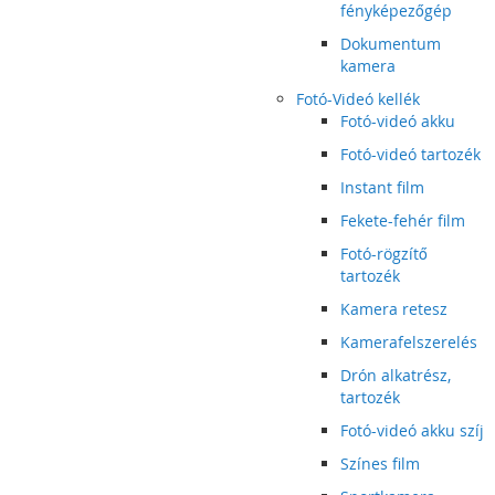
fényképezőgép
Dokumentum
kamera
Fotó-Videó kellék
Fotó-videó akku
Fotó-videó tartozék
Instant film
Fekete-fehér film
Fotó-rögzítő
tartozék
Kamera retesz
Kamerafelszerelés
Drón alkatrész,
tartozék
Fotó-videó akku szíj
Színes film