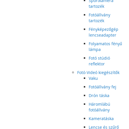
Sportkamera
tartozék
Fotóállvány
tartozék
Fényképezőgép
lencseadapter
Folyamatos fényű
lámpa
Fotó stúdió
reflektor
Fotó-Videó kiegészítők
Vaku
Fotóállvány fej
Drón táska
Háromlábú
fotóállvány
Kameratáska
Lencse és szűrő