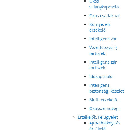
Okos
villanykapcsoló
Okos csatlakozó
Környezeti
érzékelő
Intelligens zár
Vezérlőegység
tartozék
Intelligens zár
tartozék
Időkapcsoló
Intelligens
biztonsági készlet
Multi érzékelő
Okosszemüveg
Érzékelők, Felügyelet
Ajtó-ablaknyitás
érzékelő