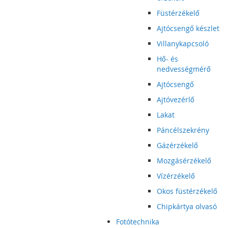
Füstérzékelő
Ajtócsengő készlet
Villanykapcsoló
Hő- és
nedvességmérő
Ajtócsengő
Ajtóvezérlő
Lakat
Páncélszekrény
Gázérzékelő
Mozgásérzékelő
Vízérzékelő
Okos füstérzékelő
Chipkártya olvasó
Fotótechnika