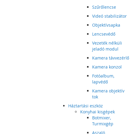
Szűrőlencse
Videó stabilizátor
Objektívsapka
Lencsevédő
Vezeték nélküli
jeladó modul
Kamera távvezérlő
Kamera konzol
Fotóalbum,
lapvédő
Kamera objektív
tok
Háztartási eszköz
Konyhai kisgépek
Botmixer,
Turmixgép
Aszaló