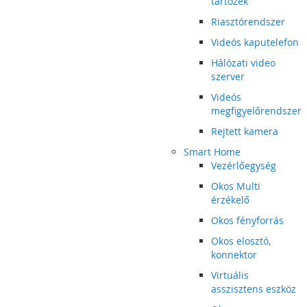
tartozék
Riasztórendszer
Videós kaputelefon
Hálózati video
szerver
Videós
megfigyelőrendszer
Rejtett kamera
Smart Home
Vezérlőegység
Okos Multi
érzékelő
Okos fényforrás
Okos elosztó,
konnektor
Virtuális
asszisztens eszköz