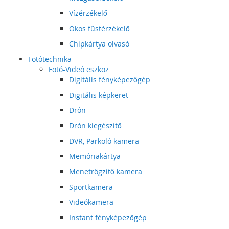
Vízérzékelő
Okos füstérzékelő
Chipkártya olvasó
Fotótechnika
Fotó-Videó eszköz
Digitális fényképezőgép
Digitális képkeret
Drón
Drón kiegészítő
DVR, Parkoló kamera
Memóriakártya
Menetrögzítő kamera
Sportkamera
Videókamera
Instant fényképezőgép