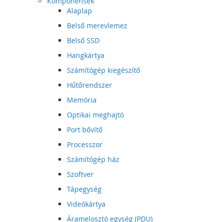
Komponensek
Alaplap
Belső merevlemez
Belső SSD
Hangkártya
Számítógép kiegészítő
Hűtőrendszer
Memória
Optikai meghajtó
Port bővítő
Processzor
Számítógép ház
Szoftver
Tápegység
Videókártya
Áramelosztó egység (PDU)