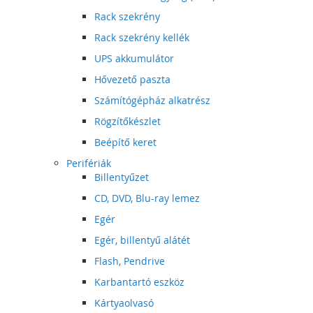
Rack szekrény
Rack szekrény kellék
UPS akkumulátor
Hővezető paszta
Számítógépház alkatrész
Rögzítőkészlet
Beépítő keret
Perifériák
Billentyűzet
CD, DVD, Blu-ray lemez
Egér
Egér, billentyű alátét
Flash, Pendrive
Karbantartó eszköz
Kártyaolvasó