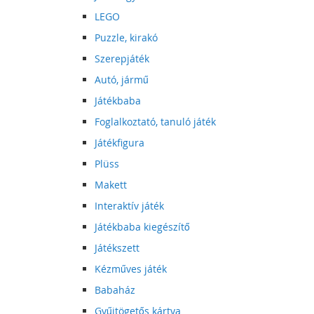
LEGO
Puzzle, kirakó
Szerepjáték
Autó, jármű
Játékbaba
Foglalkoztató, tanuló játék
Játékfigura
Plüss
Makett
Interaktív játék
Játékbaba kiegészítő
Játékszett
Kézműves játék
Babaház
Gyűjtögetős kártya