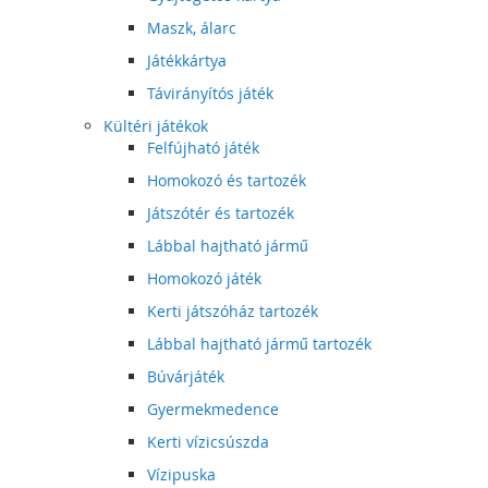
Maszk, álarc
Játékkártya
Távirányítós játék
Kültéri játékok
Felfújható játék
Homokozó és tartozék
Játszótér és tartozék
Lábbal hajtható jármű
Homokozó játék
Kerti játszóház tartozék
Lábbal hajtható jármű tartozék
Búvárjáték
Gyermekmedence
Kerti vízicsúszda
Vízipuska