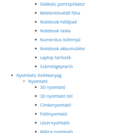
Dokkoló, portreplikátor
Betekintésvédő fólia
Notebook hűtőpad
Notebook táska
Numerikus billentyű
Notebook akkumulátor
Laptop tartozék
Számitógéptartó
Nyomtató, Kellékanyag
Nyomtató
3D nyomtató
3D nyomtató toll
Címkenyomtató
Fotónyomtató
Lézernyomtató
Mátrix nyomtató