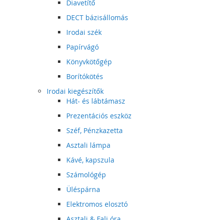
Diavetítő
DECT bázisállomás
Irodai szék
Papírvágó
Könyvkötőgép
Borítókötés
Irodai kiegészítők
Hát- és lábtámasz
Prezentációs eszköz
Széf, Pénzkazetta
Asztali lámpa
Kávé, kapszula
Számológép
Üléspárna
Elektromos elosztó
Asztali & Fali óra