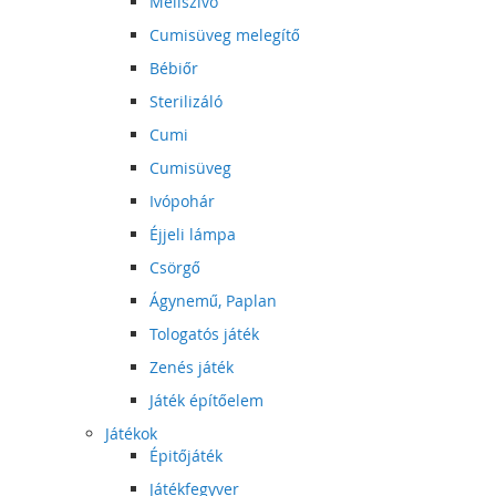
Mellszívó
Cumisüveg melegítő
Bébiőr
Sterilizáló
Cumi
Cumisüveg
Ivópohár
Éjjeli lámpa
Csörgő
Ágynemű, Paplan
Tologatós játék
Zenés játék
Játék építőelem
Játékok
Épitőjáték
Játékfegyver