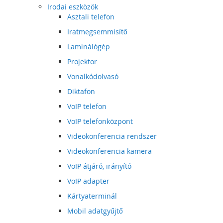
Irodai eszközök
Asztali telefon
Iratmegsemmisítő
Laminálógép
Projektor
Vonalkódolvasó
Diktafon
VoIP telefon
VoIP telefonközpont
Videokonferencia rendszer
Videokonferencia kamera
VoIP átjáró, irányító
VoIP adapter
Kártyaterminál
Mobil adatgyűjtő