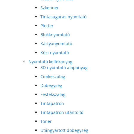
Szkenner
Tintasugaras nyomtató
Plotter
Blokknyomtató
Kártyanyomtató
Kézi nyomtató
Nyomtató kellékanyag
3D nyomtató alapanyag
Címkeszalag
Dobegység
Festékszalag
Tintapatron
Tintapatron utántöltő
Toner
Utángyártott dobegység