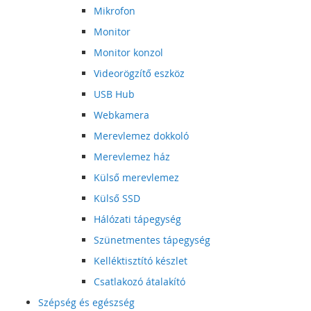
Mikrofon
Monitor
Monitor konzol
Videorögzítő eszköz
USB Hub
Webkamera
Merevlemez dokkoló
Merevlemez ház
Külső merevlemez
Külső SSD
Hálózati tápegység
Szünetmentes tápegység
Kelléktisztító készlet
Csatlakozó átalakító
Szépség és egészség