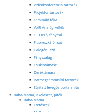
Videokonferencia tartozék
Projektor tartozék
Lamináló fólia
VoIP, Analóg kellék
LED izzó, fénycső
Fluoreszkáló izzó
Halogén izzó
Fényszalag
Csuklótámasz
Deréktámasz
Iratmegsemmisítő tartozék
Sűrített levegős portalanító
Baba-Mama, Iskolaszer, Játék
Baba-Mama
Etetőszék