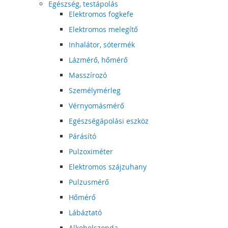
Egészség, testápolás
Elektromos fogkefe
Elektromos melegítő
Inhalátor, sótermék
Lázmérő, hőmérő
Masszírozó
Személymérleg
Vérnyomásmérő
Egészségápolási eszköz
Párásító
Pulzoximéter
Elektromos szájzuhany
Pulzusmérő
Hőmérő
Lábáztató
Alkoholszonda