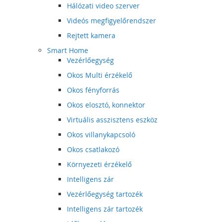
Hálózati video szerver
Videós megfigyelőrendszer
Rejtett kamera
Smart Home
Vezérlőegység
Okos Multi érzékelő
Okos fényforrás
Okos elosztó, konnektor
Virtuális asszisztens eszköz
Okos villanykapcsoló
Okos csatlakozó
Környezeti érzékelő
Intelligens zár
Vezérlőegység tartozék
Intelligens zár tartozék