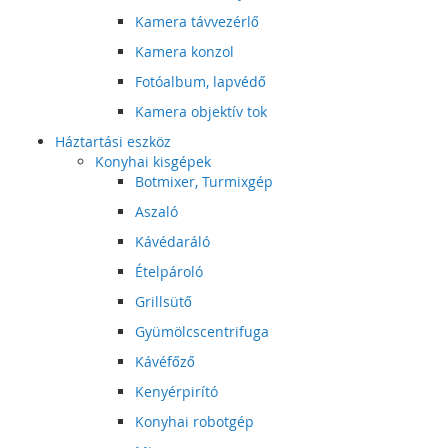
Kamera távvezérlő
Kamera konzol
Fotóalbum, lapvédő
Kamera objektív tok
Háztartási eszköz
Konyhai kisgépek
Botmixer, Turmixgép
Aszaló
Kávédaráló
Ételpároló
Grillsütő
Gyümölcscentrifuga
Kávéfőző
Kenyérpirító
Konyhai robotgép