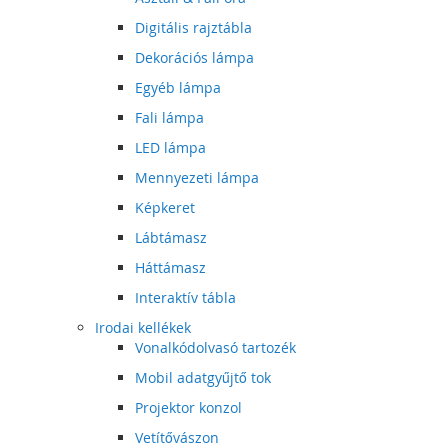
Digitális rajztábla
Dekorációs lámpa
Egyéb lámpa
Fali lámpa
LED lámpa
Mennyezeti lámpa
Képkeret
Lábtámasz
Háttámasz
Interaktív tábla
Irodai kellékek
Vonalkódolvasó tartozék
Mobil adatgyűjtő tok
Projektor konzol
Vetítővászon