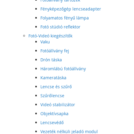
Fényképezőgép lencseadapter
Folyamatos fényű lámpa
Fotó stúdió reflektor
Fotó-Videó kiegészítők
Vaku
Fotóállvány fej
Drón táska
Háromlábú fotóállvány
Kameratáska
Lencse és szűrő
Szűrőlencse
Videó stabilizátor
Objektívsapka
Lencsevédő
Vezeték nélküli jeladó modul