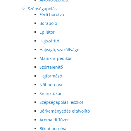
Szépségápolás
Férfi borotva
Bőrápoló
Epilátor
Hajszárító
Hajvágó, szakállvágó
Manikűr-pedikűr
Szőrtelenítő
Hajformázó
Női borotva
Sminktükör
Szépségápolási eszköz
Bőrkeményedés eltávolító
Aroma diffúzor
Bikini borotva