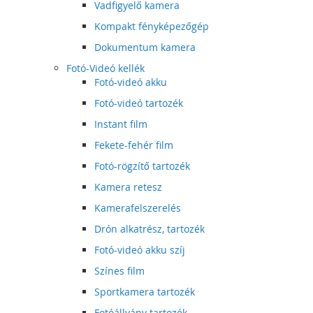
Vadfigyelő kamera
Kompakt fényképezőgép
Dokumentum kamera
Fotó-Videó kellék
Fotó-videó akku
Fotó-videó tartozék
Instant film
Fekete-fehér film
Fotó-rögzítő tartozék
Kamera retesz
Kamerafelszerelés
Drón alkatrész, tartozék
Fotó-videó akku szíj
Színes film
Sportkamera tartozék
Fotóállvány tartozék