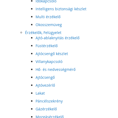
Időkapcsoló
Intelligens biztonsági készlet
Multi érzékelő
Okosszemüveg
Érzékelők, Felügyelet
Ajtó-ablaknyitás érzékelő
Füstérzékelő
Ajtócsengő készlet
Villanykapcsoló
Hő- és nedvességmérő
Ajtócsengő
Ajtóvezérlő
Lakat
Páncélszekrény
Gázérzékelő
Mozgásérzékelő