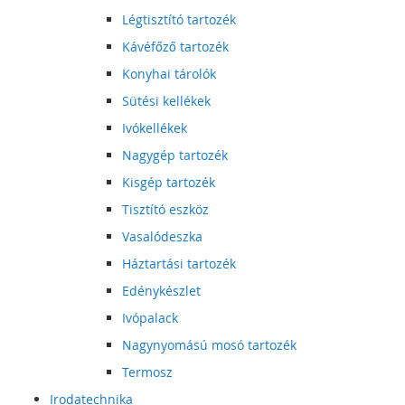
Légtisztító tartozék
Kávéfőző tartozék
Konyhai tárolók
Sütési kellékek
Ivókellékek
Nagygép tartozék
Kisgép tartozék
Tisztító eszköz
Vasalódeszka
Háztartási tartozék
Edénykészlet
Ivópalack
Nagynyomású mosó tartozék
Termosz
Irodatechnika