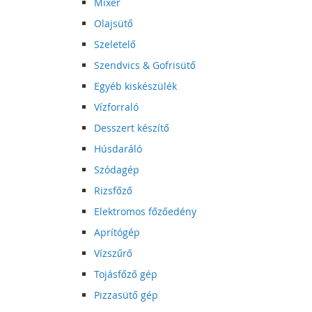
Mixer
Olajsütő
Szeletelő
Szendvics & Gofrisütő
Egyéb kiskészülék
Vízforraló
Desszert készítő
Húsdaráló
Szódagép
Rizsfőző
Elektromos főzőedény
Aprítógép
Vízszűrő
Tojásfőző gép
Pizzasütő gép