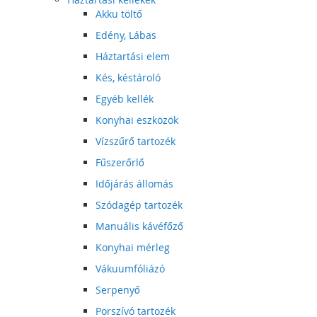
Akku töltő
Edény, Lábas
Háztartási elem
Kés, késtároló
Egyéb kellék
Konyhai eszközök
Vízszűrő tartozék
Fűszerőrlő
Időjárás állomás
Szódagép tartozék
Manuális kávéfőző
Konyhai mérleg
Vákuumfóliázó
Serpenyő
Porszívó tartozék