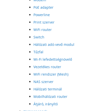
PoE adapter
Powerline
Print szerver
WiFi router
Switch
Hálózati adó-vevő modul
Tűzfal
Wi-Fi lefedettségnövelő
Vezetékes router
WiFi rendszer (Mesh)
NAS szerver
Hálózati terminál
Mobilhálózati router
Átjáró, irányító