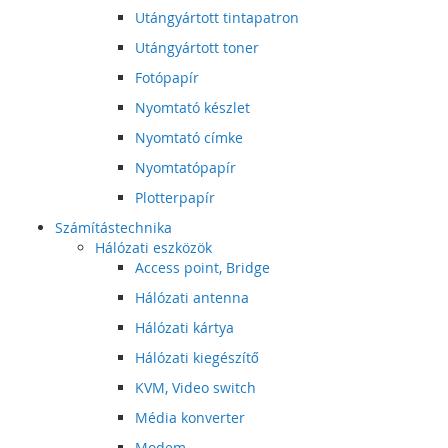
Utángyártott tintapatron
Utángyártott toner
Fotópapír
Nyomtató készlet
Nyomtató címke
Nyomtatópapír
Plotterpapír
Számítástechnika
Hálózati eszközök
Access point, Bridge
Hálózati antenna
Hálózati kártya
Hálózati kiegészítő
KVM, Video switch
Média konverter
Modem