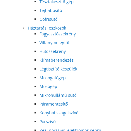
Tésztakészítő gép
Tejhabosító
Gofrisütő
Háztartási eszközök
Fagyasztószekrény
Villanymelegítő
Hűtőszekrény
Klímaberendezés
Légtisztító készülék
Mosogatógép
Mosógép
Mikrohullámú sütő
Páramentesítő
Konyhai szagelszívó
Porszívó
Kézi porszívó, elektromos seprű