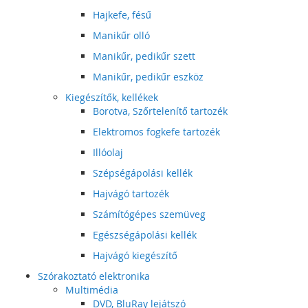
Hajkefe, fésű
Manikűr olló
Manikűr, pedikűr szett
Manikűr, pedikűr eszköz
Kiegészítők, kellékek
Borotva, Szőrtelenítő tartozék
Elektromos fogkefe tartozék
Illóolaj
Szépségápolási kellék
Hajvágó tartozék
Számítógépes szemüveg
Egészségápolási kellék
Hajvágó kiegészítő
Szórakoztató elektronika
Multimédia
DVD, BluRay lejátszó