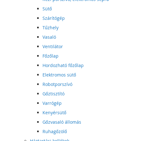
Sütő
Szárítógép
Tűzhely
Vasaló
Ventilátor
Főzőlap
Hordozható főzőlap
Elektromos sütő
Robotporszívó
Gőztisztító
Varrógép
Kenyérsütő
Gőzvasaló állomás
Ruhagőzölő
Háztartási kellékek