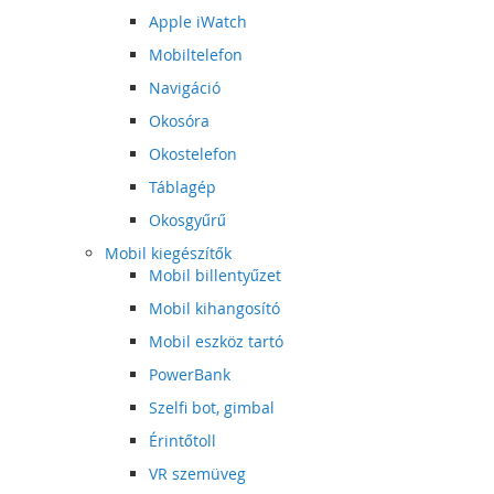
Apple iWatch
Mobiltelefon
Navigáció
Okosóra
Okostelefon
Táblagép
Okosgyűrű
Mobil kiegészítők
Mobil billentyűzet
Mobil kihangosító
Mobil eszköz tartó
PowerBank
Szelfi bot, gimbal
Érintőtoll
VR szemüveg