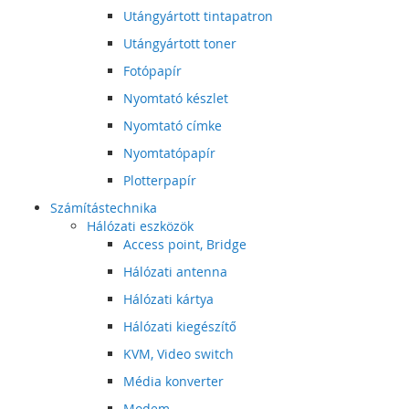
Utángyártott tintapatron
Utángyártott toner
Fotópapír
Nyomtató készlet
Nyomtató címke
Nyomtatópapír
Plotterpapír
Számítástechnika
Hálózati eszközök
Access point, Bridge
Hálózati antenna
Hálózati kártya
Hálózati kiegészítő
KVM, Video switch
Média konverter
Modem