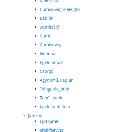
Mellszívó
Cumisüveg melegítő
Bébiőr
Sterilizáló
Cumi
Cumisüveg
Ivópohár
Éjjeli lámpa
Csörgő
Ágynemű, Paplan
Tologatós játék
Zenés játék
Játék építőelem
Játékok
Épitőjáték
Játékfegyver