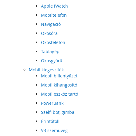
Apple iWatch
Mobiltelefon
Navigáció
Okosóra
Okostelefon
Táblagép
Okosgyűrű
Mobil kiegészítők
Mobil billentyűzet
Mobil kihangosító
Mobil eszköz tartó
PowerBank
Szelfi bot, gimbal
Érintőtoll
VR szemüveg