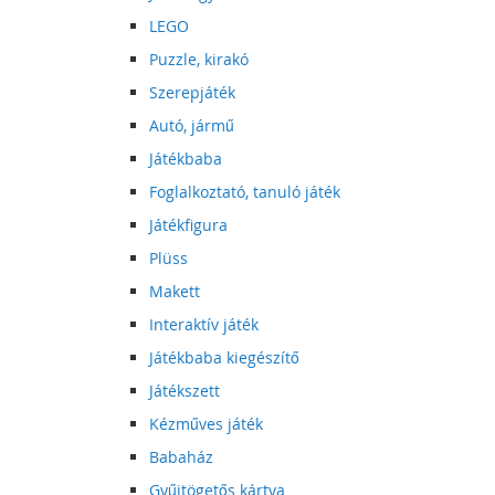
LEGO
Puzzle, kirakó
Szerepjáték
Autó, jármű
Játékbaba
Foglalkoztató, tanuló játék
Játékfigura
Plüss
Makett
Interaktív játék
Játékbaba kiegészítő
Játékszett
Kézműves játék
Babaház
Gyűjtögetős kártya