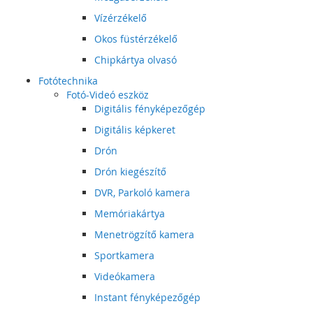
Vízérzékelő
Okos füstérzékelő
Chipkártya olvasó
Fotótechnika
Fotó-Videó eszköz
Digitális fényképezőgép
Digitális képkeret
Drón
Drón kiegészítő
DVR, Parkoló kamera
Memóriakártya
Menetrögzítő kamera
Sportkamera
Videókamera
Instant fényképezőgép