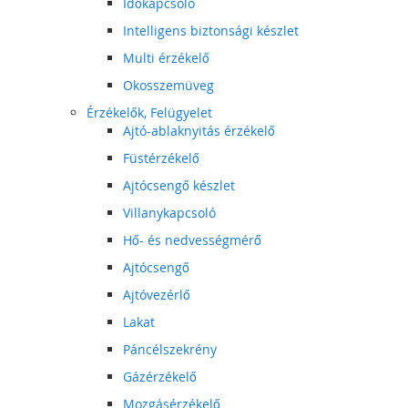
Időkapcsoló
Intelligens biztonsági készlet
Multi érzékelő
Okosszemüveg
Érzékelők, Felügyelet
Ajtó-ablaknyitás érzékelő
Füstérzékelő
Ajtócsengő készlet
Villanykapcsoló
Hő- és nedvességmérő
Ajtócsengő
Ajtóvezérlő
Lakat
Páncélszekrény
Gázérzékelő
Mozgásérzékelő