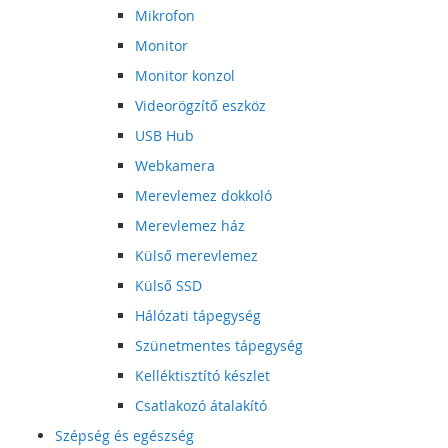
Mikrofon
Monitor
Monitor konzol
Videorögzítő eszköz
USB Hub
Webkamera
Merevlemez dokkoló
Merevlemez ház
Külső merevlemez
Külső SSD
Hálózati tápegység
Szünetmentes tápegység
Kelléktisztító készlet
Csatlakozó átalakító
Szépség és egészség