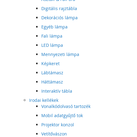
Digitális rajztábla
Dekorációs lámpa
Egyéb lámpa
Fali lámpa
LED lámpa
Mennyezeti lámpa
Képkeret
Lábtámasz
Háttámasz
Interaktív tábla
Irodai kellékek
Vonalkódolvasó tartozék
Mobil adatgyűjtő tok
Projektor konzol
Vetítővászon