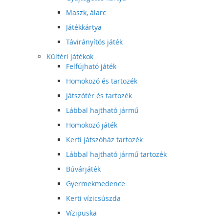
Maszk, álarc
Játékkártya
Távirányítós játék
Kültéri játékok
Felfújható játék
Homokozó és tartozék
Játszótér és tartozék
Lábbal hajtható jármű
Homokozó játék
Kerti játszóház tartozék
Lábbal hajtható jármű tartozék
Búvárjáték
Gyermekmedence
Kerti vízicsúszda
Vízipuska