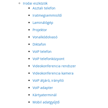
Irodai eszközök
Asztali telefon
Iratmegsemmisítő
Laminálógép
Projektor
Vonalkódolvasó
Diktafon
VoIP telefon
VoIP telefonközpont
Videokonferencia rendszer
Videokonferencia kamera
VoIP átjáró, irányító
VoIP adapter
Kártyaterminál
Mobil adatgyűjtő