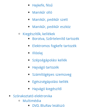
Hajkefe, fésű
Manikűr olló
Manikűr, pedikűr szett
Manikűr, pedikűr eszköz
Kiegészítők, kellékek
Borotva, Szőrtelenítő tartozék
Elektromos fogkefe tartozék
Illóolaj
Szépségápolási kellék
Hajvágó tartozék
Számítógépes szemüveg
Egészségápolási kellék
Hajvágó kiegészítő
Szórakoztató elektronika
Multimédia
DVD, BluRay lejátszó