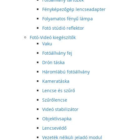
Fényképezőgép lencseadapter
Folyamatos fényű lámpa
Fotó stúdió reflektor
Fotó-Videó kiegészítők
Vaku
Fotóállvány fej
Drón táska
Háromlábú fotóállvány
Kameratáska
Lencse és szűrő
Szűrőlencse
Videó stabilizátor
Objektívsapka
Lencsevédő
Vezeték nélküli jeladó modul