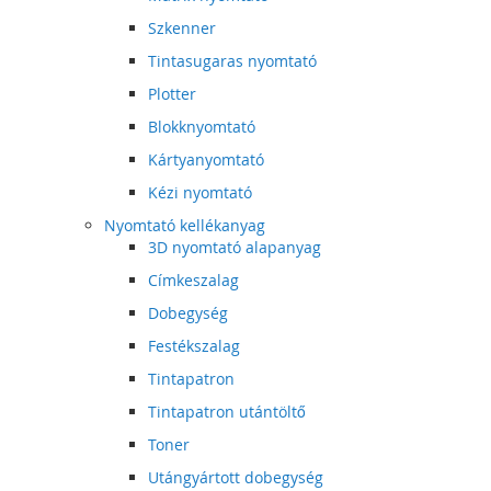
Szkenner
Tintasugaras nyomtató
Plotter
Blokknyomtató
Kártyanyomtató
Kézi nyomtató
Nyomtató kellékanyag
3D nyomtató alapanyag
Címkeszalag
Dobegység
Festékszalag
Tintapatron
Tintapatron utántöltő
Toner
Utángyártott dobegység