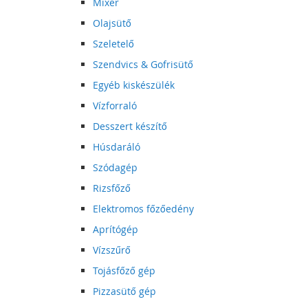
Mixer
Olajsütő
Szeletelő
Szendvics & Gofrisütő
Egyéb kiskészülék
Vízforraló
Desszert készítő
Húsdaráló
Szódagép
Rizsfőző
Elektromos főzőedény
Aprítógép
Vízszűrő
Tojásfőző gép
Pizzasütő gép