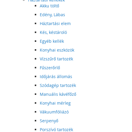
Akku töltő
Edény, Lábas
Háztartási elem
Kés, késtároló
Egyéb kellék
Konyhai eszközök
Vízszűrő tartozék
Fűszerőrlő
Időjárás állomás
Szódagép tartozék
Manuális kávéfőző
Konyhai mérleg
Vákuumfóliázó
Serpenyő
Porszívó tartozék