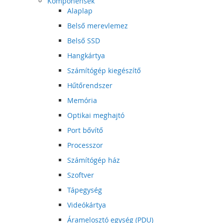
Komponensek
Alaplap
Belső merevlemez
Belső SSD
Hangkártya
Számítógép kiegészítő
Hűtőrendszer
Memória
Optikai meghajtó
Port bővítő
Processzor
Számítógép ház
Szoftver
Tápegység
Videókártya
Áramelosztó egység (PDU)