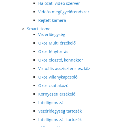
Hálózati video szerver
Videós megfigyelőrendszer
Rejtett kamera
Smart Home
Vezérlőegység
Okos Multi érzékelő
Okos fényforrás
Okos elosztó, konnektor
Virtuális asszisztens eszköz
Okos villanykapcsoló
Okos csatlakozó
Környezeti érzékelő
Intelligens zár
Vezérlőegység tartozék
Intelligens zár tartozék