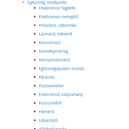
Egészség, testápolás
Elektromos fogkefe
Elektromos melegítő
Inhalátor, sótermék
Lázmérő, hőmérő
Masszírozó
Személymérleg
Vérnyomásmérő
Egészségápolási eszköz
Párásító
Pulzoximéter
Elektromos szájzuhany
Pulzusmérő
Hőmérő
Lábáztató
Alkoholszonda