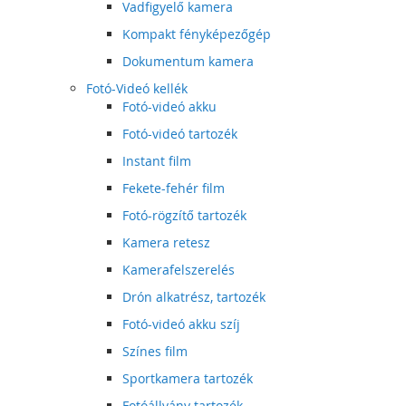
Vadfigyelő kamera
Kompakt fényképezőgép
Dokumentum kamera
Fotó-Videó kellék
Fotó-videó akku
Fotó-videó tartozék
Instant film
Fekete-fehér film
Fotó-rögzítő tartozék
Kamera retesz
Kamerafelszerelés
Drón alkatrész, tartozék
Fotó-videó akku szíj
Színes film
Sportkamera tartozék
Fotóállvány tartozék