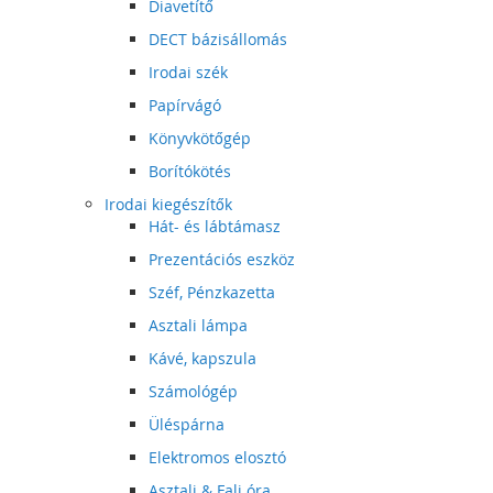
Diavetítő
DECT bázisállomás
Irodai szék
Papírvágó
Könyvkötőgép
Borítókötés
Irodai kiegészítők
Hát- és lábtámasz
Prezentációs eszköz
Széf, Pénzkazetta
Asztali lámpa
Kávé, kapszula
Számológép
Üléspárna
Elektromos elosztó
Asztali & Fali óra