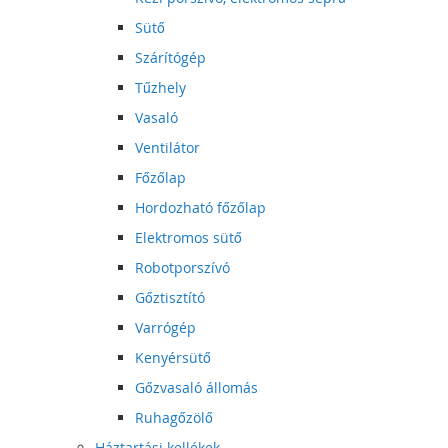
Sütő
Szárítógép
Tűzhely
Vasaló
Ventilátor
Főzőlap
Hordozható főzőlap
Elektromos sütő
Robotporszívó
Gőztisztító
Varrógép
Kenyérsütő
Gőzvasaló állomás
Ruhagőzölő
Háztartási kellékek