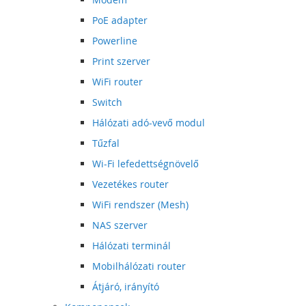
PoE adapter
Powerline
Print szerver
WiFi router
Switch
Hálózati adó-vevő modul
Tűzfal
Wi-Fi lefedettségnövelő
Vezetékes router
WiFi rendszer (Mesh)
NAS szerver
Hálózati terminál
Mobilhálózati router
Átjáró, irányító