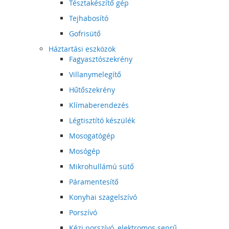
Tésztakészítő gép
Tejhabosító
Gofrisütő
Háztartási eszközök
Fagyasztószekrény
Villanymelegítő
Hűtőszekrény
Klímaberendezés
Légtisztító készülék
Mosogatógép
Mosógép
Mikrohullámú sütő
Páramentesítő
Konyhai szagelszívó
Porszívó
Kézi porszívó, elektromos seprű