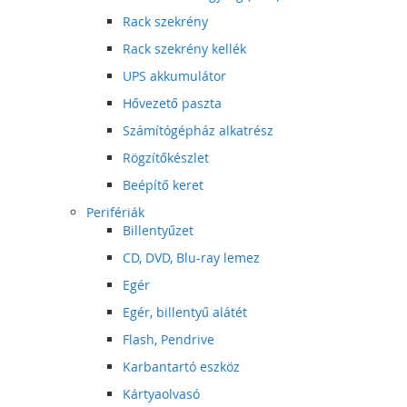
Rack szekrény
Rack szekrény kellék
UPS akkumulátor
Hővezető paszta
Számítógépház alkatrész
Rögzítőkészlet
Beépítő keret
Perifériák
Billentyűzet
CD, DVD, Blu-ray lemez
Egér
Egér, billentyű alátét
Flash, Pendrive
Karbantartó eszköz
Kártyaolvasó