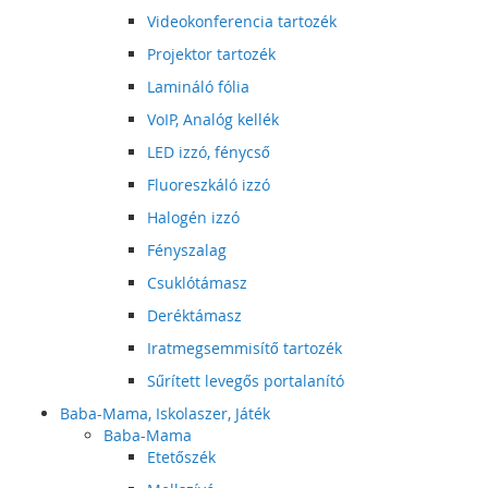
Videokonferencia tartozék
Projektor tartozék
Lamináló fólia
VoIP, Analóg kellék
LED izzó, fénycső
Fluoreszkáló izzó
Halogén izzó
Fényszalag
Csuklótámasz
Deréktámasz
Iratmegsemmisítő tartozék
Sűrített levegős portalanító
Baba-Mama, Iskolaszer, Játék
Baba-Mama
Etetőszék