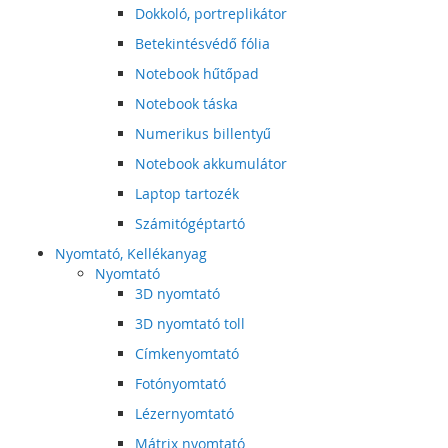
Dokkoló, portreplikátor
Betekintésvédő fólia
Notebook hűtőpad
Notebook táska
Numerikus billentyű
Notebook akkumulátor
Laptop tartozék
Számitógéptartó
Nyomtató, Kellékanyag
Nyomtató
3D nyomtató
3D nyomtató toll
Címkenyomtató
Fotónyomtató
Lézernyomtató
Mátrix nyomtató