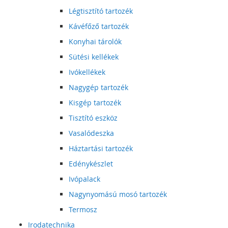
Légtisztító tartozék
Kávéfőző tartozék
Konyhai tárolók
Sütési kellékek
Ivókellékek
Nagygép tartozék
Kisgép tartozék
Tisztító eszköz
Vasalódeszka
Háztartási tartozék
Edénykészlet
Ivópalack
Nagynyomású mosó tartozék
Termosz
Irodatechnika