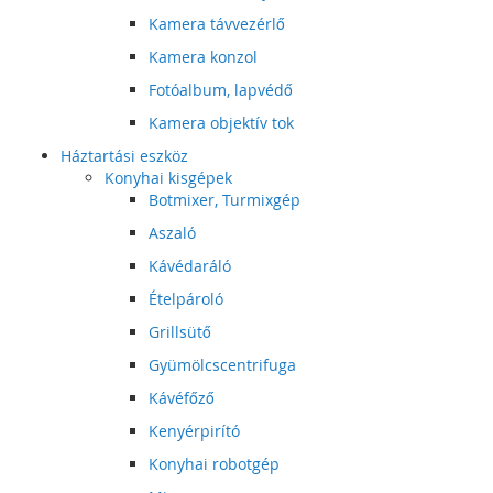
Kamera távvezérlő
Kamera konzol
Fotóalbum, lapvédő
Kamera objektív tok
Háztartási eszköz
Konyhai kisgépek
Botmixer, Turmixgép
Aszaló
Kávédaráló
Ételpároló
Grillsütő
Gyümölcscentrifuga
Kávéfőző
Kenyérpirító
Konyhai robotgép