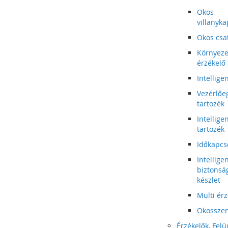
Okos
villanyka
Okos csa
Környeze
érzékelő
Intellige
Vezérlőe
tartozék
Intellige
tartozék
Időkapcs
Intellige
biztonsá
készlet
Multi ér
Okossze
Érzékelők, Felü