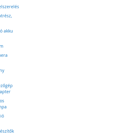
lszerelés
trész,
eó akku
lm
mera
ány
ezőgép
apter
os
mpa
ió
észítők