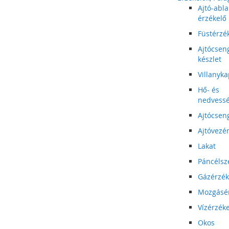
Ajtó-abla
érzékelő
Füstérzé
Ajtócsen
készlet
Villanyk
Hő- és
nedvess
Ajtócsen
Ajtóvezér
Lakat
Páncélsz
Gázérzék
Mozgásé
Vízérzék
Okos