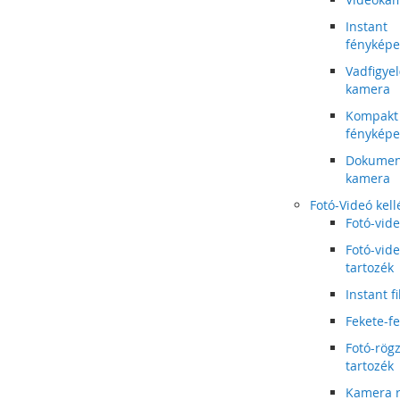
Instant
fénykép
Vadfigye
kamera
Kompakt
fénykép
Dokume
kamera
Fotó-Videó kell
Fotó-vid
Fotó-vid
tartozék
Instant f
Fekete-fe
Fotó-rögz
tartozék
Kamera r