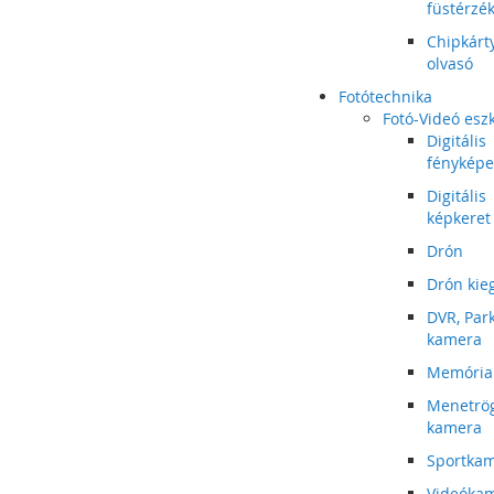
füstérzé
Chipkárt
olvasó
Fotótechnika
Fotó-Videó esz
Digitális
fénykép
Digitális
képkeret
Drón
Drón kie
DVR, Par
kamera
Memória
Menetrög
kamera
Sportka
Videóka