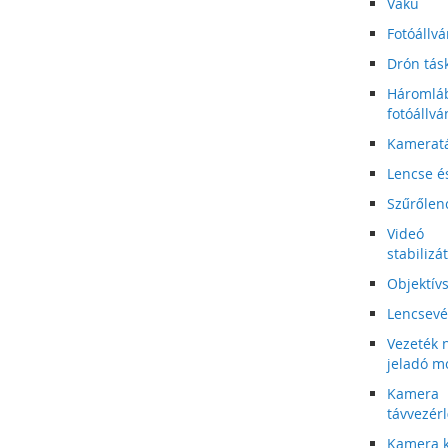
Vaku
Fotóállvá
Drón tás
Háromlá
fotóállvá
Kamerat
Lencse é
Szűrőlen
Videó
stabilizá
Objektív
Lencsev
Vezeték n
jeladó m
Kamera
távvezér
Kamera k