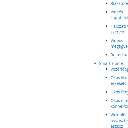
Riasztór
Videós
kaputele
Hálózati 
szerver
Videós
megfigye
Rejtett 
Smart Home
Vezérlőe
Okos Mul
érzékelő
Okos fén
Okos elos
konnekto
Virtuális
assziszt
eszköz