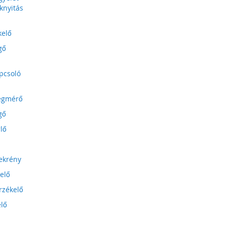
knyitás
kelő
gő
apcsoló
égmérő
gő
lő
ekrény
elő
rzékelő
elő