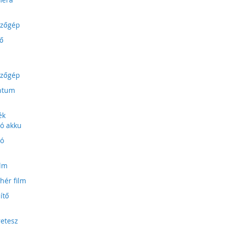
ezőgép
lő
ezőgép
ntum
ék
eó akku
eó
ilm
hér film
ítő
etesz