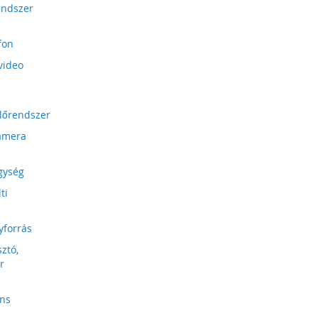
endszer
fon
video
lőrendszer
kamera
gység
ti
yforrás
ztó,
r
ens