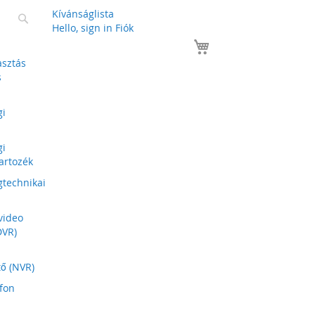
Kívánságlista
Keresés
Hello, sign in
Fiók
Kosár
asztás
s
gi
gi
artozék
gtechnikai
 video
DVR)
tő (NVR)
fon