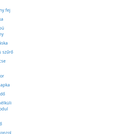
ny fej
ka
bú
ny
áska
s szűrő
cse
tor
sapka
édő
élküli
odul
lő
onzol