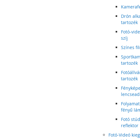
Kamerafe
Drón alka
tartozék
Fotó-vid
szíj
Színes fi
Sportka
tartozék
Fotóállv
tartozék
Fénykép
lencsead
Folyamat
fényű lá
Fotó stúd
reflektor
Fotó-Videó kieg