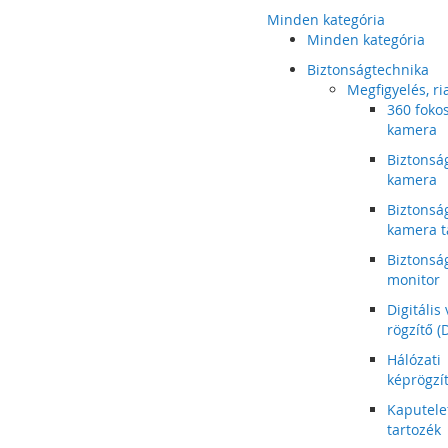
Minden kategória
Minden kategória
Biztonságtechnika
Megfigyelés, ri
360 foko
kamera
Biztonsá
kamera
Biztonsá
kamera t
Biztonsá
monitor
Digitális
rögzítő (
Hálózati
képrögzí
Kaputele
tartozék