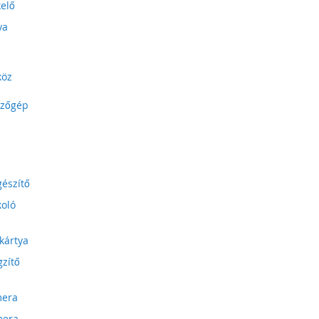
kelő
ya
köz
ezőgép
gészítő
koló
kártya
zítő
mera
mera