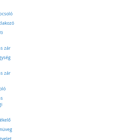
pcsoló
tlakozó
ti
ns zár
gység
ns zár
oló
ns
gi
zékelő
müveg
gyelet