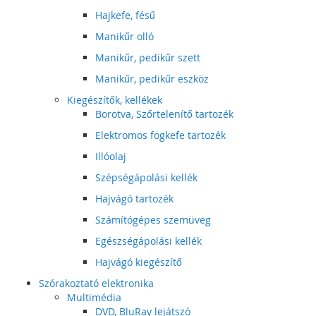
Hajkefe, fésű
Manikűr olló
Manikűr, pedikűr szett
Manikűr, pedikűr eszköz
Kiegészítők, kellékek
Borotva, Szőrtelenítő tartozék
Elektromos fogkefe tartozék
Illóolaj
Szépségápolási kellék
Hajvágó tartozék
Számítógépes szemüveg
Egészségápolási kellék
Hajvágó kiegészítő
Szórakoztató elektronika
Multimédia
DVD, BluRay lejátszó