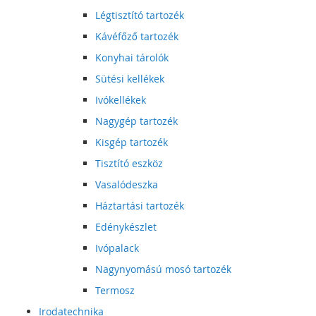
Légtisztító tartozék
Kávéfőző tartozék
Konyhai tárolók
Sütési kellékek
Ivókellékek
Nagygép tartozék
Kisgép tartozék
Tisztító eszköz
Vasalódeszka
Háztartási tartozék
Edénykészlet
Ivópalack
Nagynyomású mosó tartozék
Termosz
Irodatechnika