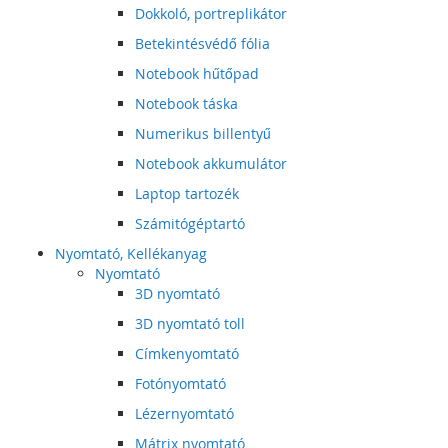
Dokkoló, portreplikátor
Betekintésvédő fólia
Notebook hűtőpad
Notebook táska
Numerikus billentyű
Notebook akkumulátor
Laptop tartozék
Számitógéptartó
Nyomtató, Kellékanyag
Nyomtató
3D nyomtató
3D nyomtató toll
Címkenyomtató
Fotónyomtató
Lézernyomtató
Mátrix nyomtató