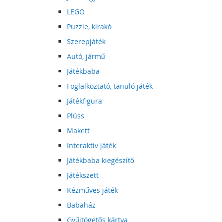
LEGO
Puzzle, kirakó
Szerepjáték
Autó, jármű
Játékbaba
Foglalkoztató, tanuló játék
Játékfigura
Plüss
Makett
Interaktív játék
Játékbaba kiegészítő
Játékszett
Kézműves játék
Babaház
Gyűjtögetős kártya