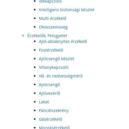
Időkapcsoló
Intelligens biztonsági készlet
Multi érzékelő
Okosszemüveg
Érzékelők, Felügyelet
Ajtó-ablaknyitás érzékelő
Füstérzékelő
Ajtócsengő készlet
Villanykapcsoló
Hő- és nedvességmérő
Ajtócsengő
Ajtóvezérlő
Lakat
Páncélszekrény
Gázérzékelő
Mozgásérzékelő