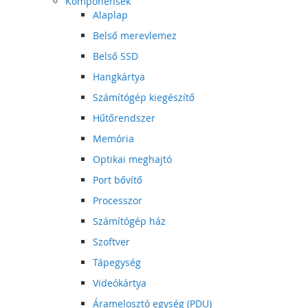
Komponensek
Alaplap
Belső merevlemez
Belső SSD
Hangkártya
Számítógép kiegészítő
Hűtőrendszer
Memória
Optikai meghajtó
Port bővítő
Processzor
Számítógép ház
Szoftver
Tápegység
Videókártya
Áramelosztó egység (PDU)