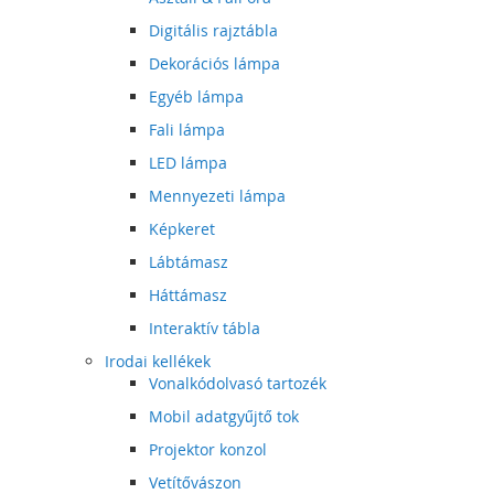
Digitális rajztábla
Dekorációs lámpa
Egyéb lámpa
Fali lámpa
LED lámpa
Mennyezeti lámpa
Képkeret
Lábtámasz
Háttámasz
Interaktív tábla
Irodai kellékek
Vonalkódolvasó tartozék
Mobil adatgyűjtő tok
Projektor konzol
Vetítővászon