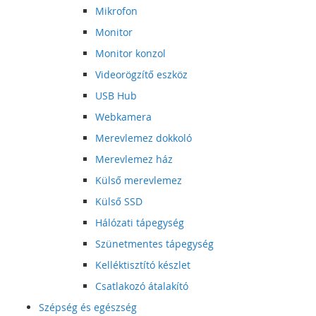
Mikrofon
Monitor
Monitor konzol
Videorögzítő eszköz
USB Hub
Webkamera
Merevlemez dokkoló
Merevlemez ház
Külső merevlemez
Külső SSD
Hálózati tápegység
Szünetmentes tápegység
Kelléktisztító készlet
Csatlakozó átalakító
Szépség és egészség