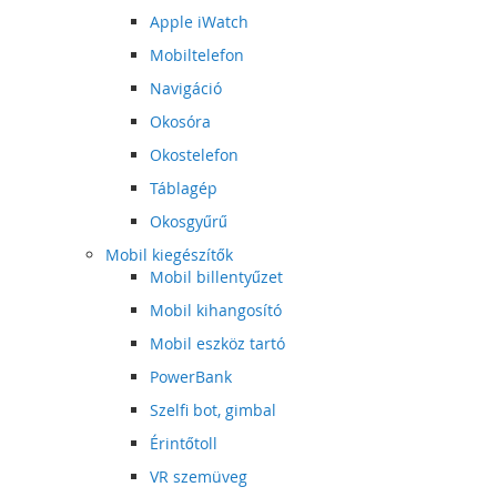
Apple iWatch
Mobiltelefon
Navigáció
Okosóra
Okostelefon
Táblagép
Okosgyűrű
Mobil kiegészítők
Mobil billentyűzet
Mobil kihangosító
Mobil eszköz tartó
PowerBank
Szelfi bot, gimbal
Érintőtoll
VR szemüveg