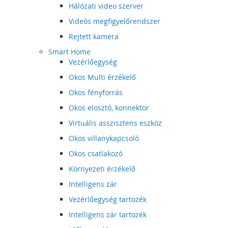
Hálózati video szerver
Videós megfigyelőrendszer
Rejtett kamera
Smart Home
Vezérlőegység
Okos Multi érzékelő
Okos fényforrás
Okos elosztó, konnektor
Virtuális asszisztens eszköz
Okos villanykapcsoló
Okos csatlakozó
Környezeti érzékelő
Intelligens zár
Vezérlőegység tartozék
Intelligens zár tartozék