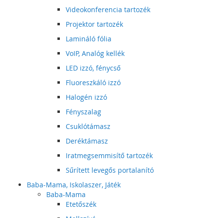
Videokonferencia tartozék
Projektor tartozék
Lamináló fólia
VoIP, Analóg kellék
LED izzó, fénycső
Fluoreszkáló izzó
Halogén izzó
Fényszalag
Csuklótámasz
Deréktámasz
Iratmegsemmisítő tartozék
Sűrített levegős portalanító
Baba-Mama, Iskolaszer, Játék
Baba-Mama
Etetőszék