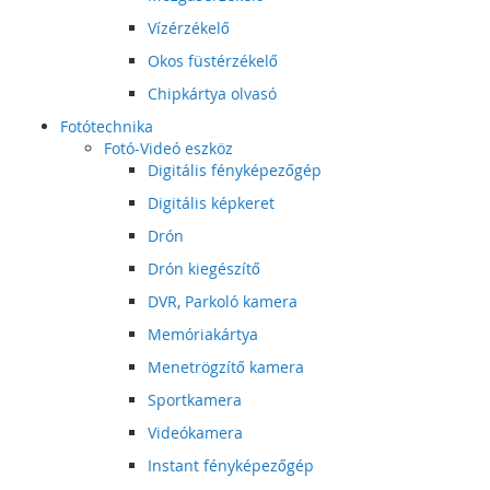
Vízérzékelő
Okos füstérzékelő
Chipkártya olvasó
Fotótechnika
Fotó-Videó eszköz
Digitális fényképezőgép
Digitális képkeret
Drón
Drón kiegészítő
DVR, Parkoló kamera
Memóriakártya
Menetrögzítő kamera
Sportkamera
Videókamera
Instant fényképezőgép