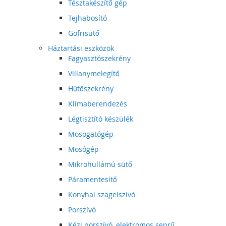
Tésztakészítő gép
Tejhabosító
Gofrisütő
Háztartási eszközök
Fagyasztószekrény
Villanymelegítő
Hűtőszekrény
Klímaberendezés
Légtisztító készülék
Mosogatógép
Mosógép
Mikrohullámú sütő
Páramentesítő
Konyhai szagelszívó
Porszívó
Kézi porszívó, elektromos seprű