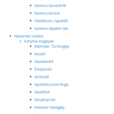
Kamera távvezérlő
Kamera konzol
Fotóalbum, lapvédő
Kamera objektív tok
Háztartási eszköz
Konyhai kisgépek
Botmixer, Turmixgép
Aszaló
Kávédaráló
Ételpároló
Grillsütő
Gyümölcscentrifuga
Kávéfőző
Kenyérpirító
Konyhai robotgép