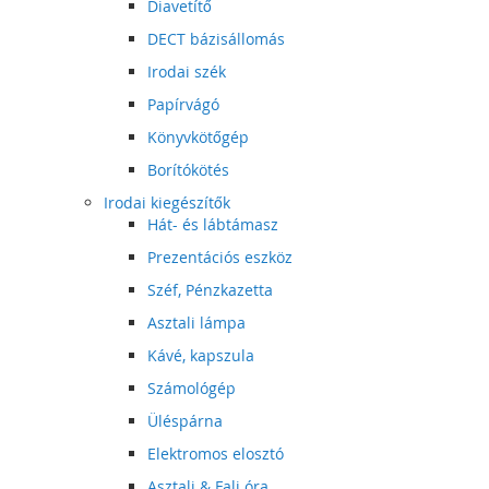
Diavetítő
DECT bázisállomás
Irodai szék
Papírvágó
Könyvkötőgép
Borítókötés
Irodai kiegészítők
Hát- és lábtámasz
Prezentációs eszköz
Széf, Pénzkazetta
Asztali lámpa
Kávé, kapszula
Számológép
Üléspárna
Elektromos elosztó
Asztali & Fali óra