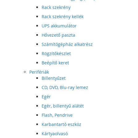
Rack szekrény
Rack szekrény kellék
UPS akkumulátor
Hővezető paszta
Számítógépház alkatrész
Rögzítőkészlet
Beépítő keret
Perifériák
Billentyűzet
CD, DVD, Blu-ray lemez
Egér
Egér, billentyű alátét
Flash, Pendrive
Karbantartó eszköz
Kártyaolvasó