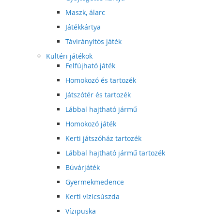
Maszk, álarc
Játékkártya
Távirányítós játék
Kültéri játékok
Felfújható játék
Homokozó és tartozék
Játszótér és tartozék
Lábbal hajtható jármű
Homokozó játék
Kerti játszóház tartozék
Lábbal hajtható jármű tartozék
Búvárjáték
Gyermekmedence
Kerti vízicsúszda
Vízipuska