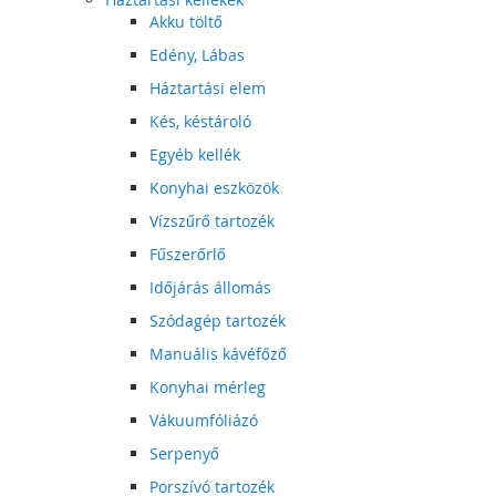
Akku töltő
Edény, Lábas
Háztartási elem
Kés, késtároló
Egyéb kellék
Konyhai eszközök
Vízszűrő tartozék
Fűszerőrlő
Időjárás állomás
Szódagép tartozék
Manuális kávéfőző
Konyhai mérleg
Vákuumfóliázó
Serpenyő
Porszívó tartozék