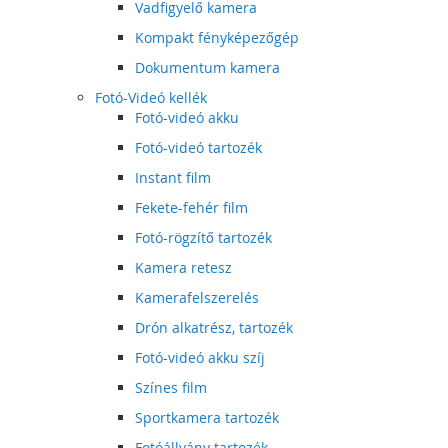
Vadfigyelő kamera
Kompakt fényképezőgép
Dokumentum kamera
Fotó-Videó kellék
Fotó-videó akku
Fotó-videó tartozék
Instant film
Fekete-fehér film
Fotó-rögzítő tartozék
Kamera retesz
Kamerafelszerelés
Drón alkatrész, tartozék
Fotó-videó akku szíj
Színes film
Sportkamera tartozék
Fotóállvány tartozék