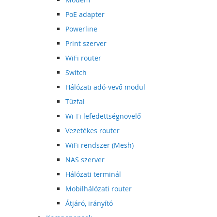
PoE adapter
Powerline
Print szerver
WiFi router
Switch
Hálózati adó-vevő modul
Tűzfal
Wi-Fi lefedettségnövelő
Vezetékes router
WiFi rendszer (Mesh)
NAS szerver
Hálózati terminál
Mobilhálózati router
Átjáró, irányító