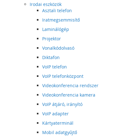
Irodai eszközök
Asztali telefon
Iratmegsemmisítő
Laminálógép
Projektor
Vonalkódolvasó
Diktafon
VoIP telefon
VoIP telefonközpont
Videokonferencia rendszer
Videokonferencia kamera
VoIP átjáró, irányító
VoIP adapter
Kártyaterminál
Mobil adatgyűjtő