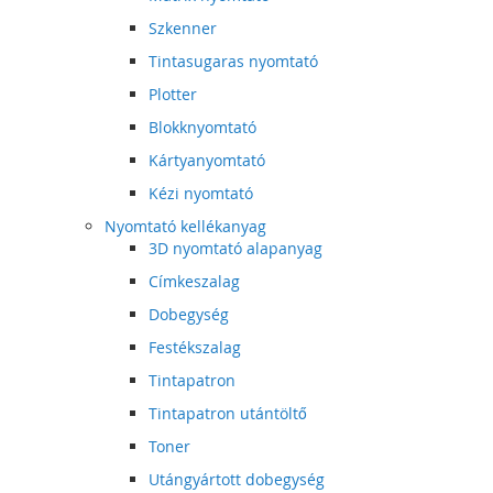
Szkenner
Tintasugaras nyomtató
Plotter
Blokknyomtató
Kártyanyomtató
Kézi nyomtató
Nyomtató kellékanyag
3D nyomtató alapanyag
Címkeszalag
Dobegység
Festékszalag
Tintapatron
Tintapatron utántöltő
Toner
Utángyártott dobegység