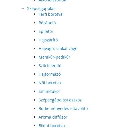
Szépségápolás
Férfi borotva
Bőrápoló
Epilátor
Hajszárító
Hajvágó, szakállvágó
Manikűr-pedikűr
Szőrtelenítő
Hajformázó
Női borotva
Sminktükör
Szépségápolási eszköz
Bőrkeményedés eltávolító
Aroma diffúzor
Bikini borotva