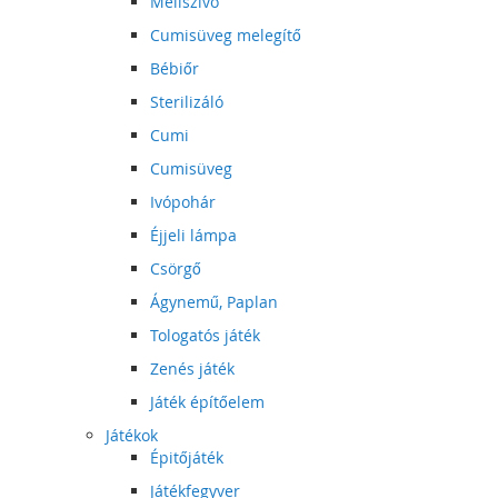
Mellszívó
Cumisüveg melegítő
Bébiőr
Sterilizáló
Cumi
Cumisüveg
Ivópohár
Éjjeli lámpa
Csörgő
Ágynemű, Paplan
Tologatós játék
Zenés játék
Játék építőelem
Játékok
Épitőjáték
Játékfegyver