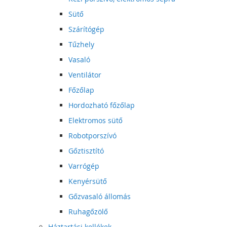
Sütő
Szárítógép
Tűzhely
Vasaló
Ventilátor
Főzőlap
Hordozható főzőlap
Elektromos sütő
Robotporszívó
Gőztisztító
Varrógép
Kenyérsütő
Gőzvasaló állomás
Ruhagőzölő
Háztartási kellékek