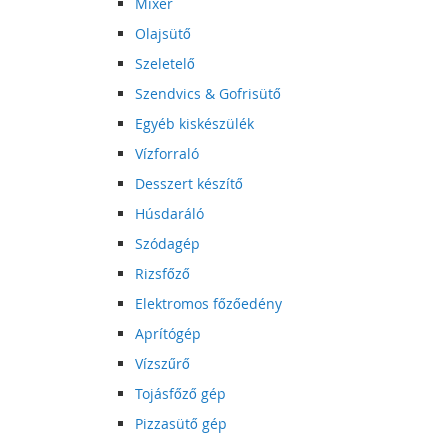
Mixer
Olajsütő
Szeletelő
Szendvics & Gofrisütő
Egyéb kiskészülék
Vízforraló
Desszert készítő
Húsdaráló
Szódagép
Rizsfőző
Elektromos főzőedény
Aprítógép
Vízszűrő
Tojásfőző gép
Pizzasütő gép