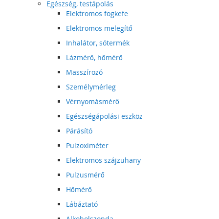
Egészség, testápolás
Elektromos fogkefe
Elektromos melegítő
Inhalátor, sótermék
Lázmérő, hőmérő
Masszírozó
Személymérleg
Vérnyomásmérő
Egészségápolási eszköz
Párásító
Pulzoximéter
Elektromos szájzuhany
Pulzusmérő
Hőmérő
Lábáztató
Alkoholszonda