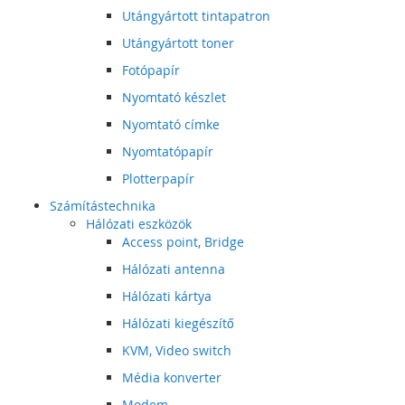
Utángyártott tintapatron
Utángyártott toner
Fotópapír
Nyomtató készlet
Nyomtató címke
Nyomtatópapír
Plotterpapír
Számítástechnika
Hálózati eszközök
Access point, Bridge
Hálózati antenna
Hálózati kártya
Hálózati kiegészítő
KVM, Video switch
Média konverter
Modem