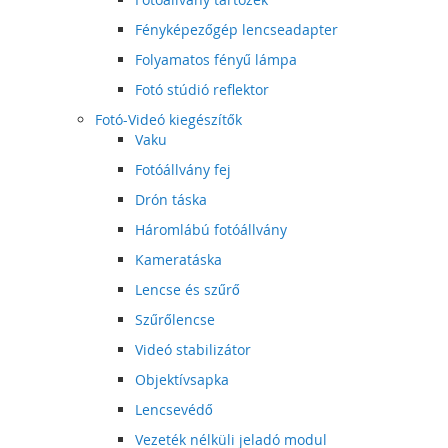
Fényképezőgép lencseadapter
Folyamatos fényű lámpa
Fotó stúdió reflektor
Fotó-Videó kiegészítők
Vaku
Fotóállvány fej
Drón táska
Háromlábú fotóállvány
Kameratáska
Lencse és szűrő
Szűrőlencse
Videó stabilizátor
Objektívsapka
Lencsevédő
Vezeték nélküli jeladó modul