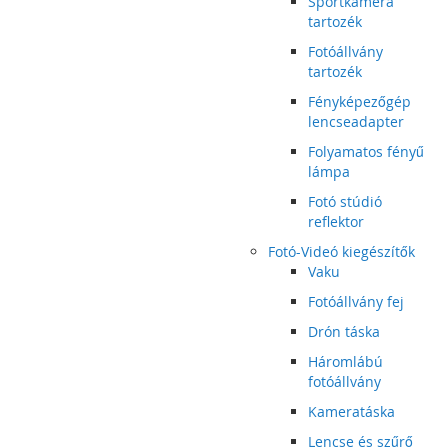
Sportkamera
tartozék
Fotóállvány
tartozék
Fényképezőgép
lencseadapter
Folyamatos fényű
lámpa
Fotó stúdió
reflektor
Fotó-Videó kiegészítők
Vaku
Fotóállvány fej
Drón táska
Háromlábú
fotóállvány
Kameratáska
Lencse és szűrő