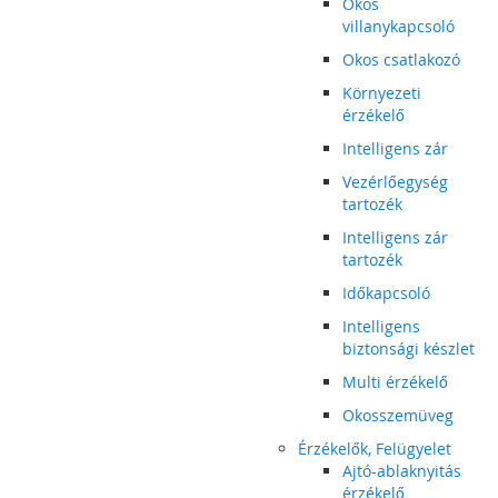
Okos
villanykapcsoló
Okos csatlakozó
Környezeti
érzékelő
Intelligens zár
Vezérlőegység
tartozék
Intelligens zár
tartozék
Időkapcsoló
Intelligens
biztonsági készlet
Multi érzékelő
Okosszemüveg
Érzékelők, Felügyelet
Ajtó-ablaknyitás
érzékelő