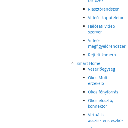
tartozék
Riasztórendszer
Videós kaputelefon
Hálózati video
szerver
Videós
megfigyelőrendszer
Rejtett kamera
Smart Home
Vezérlőegység
Okos Multi
érzékelő
Okos fényforrás
Okos elosztó,
konnektor
Virtuális
asszisztens eszköz