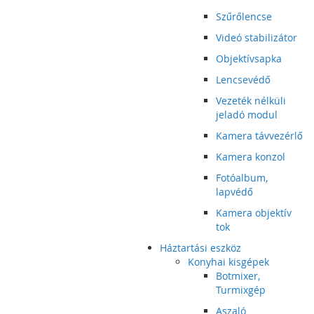
Szűrőlencse
Videó stabilizátor
Objektívsapka
Lencsevédő
Vezeték nélküli
jeladó modul
Kamera távvezérlő
Kamera konzol
Fotóalbum,
lapvédő
Kamera objektív
tok
Háztartási eszköz
Konyhai kisgépek
Botmixer,
Turmixgép
Aszaló