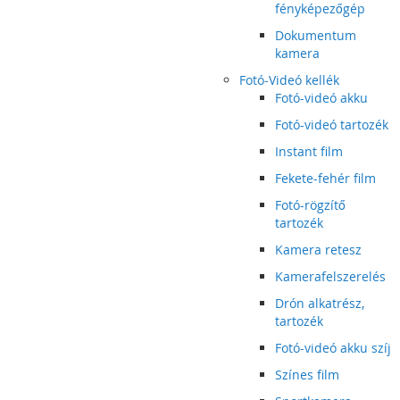
fényképezőgép
Dokumentum
kamera
Fotó-Videó kellék
Fotó-videó akku
Fotó-videó tartozék
Instant film
Fekete-fehér film
Fotó-rögzítő
tartozék
Kamera retesz
Kamerafelszerelés
Drón alkatrész,
tartozék
Fotó-videó akku szíj
Színes film