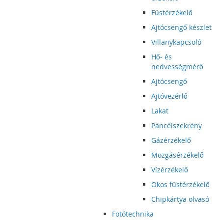
Füstérzékelő
Ajtócsengő készlet
Villanykapcsoló
Hő- és
nedvességmérő
Ajtócsengő
Ajtóvezérlő
Lakat
Páncélszekrény
Gázérzékelő
Mozgásérzékelő
Vízérzékelő
Okos füstérzékelő
Chipkártya olvasó
Fotótechnika