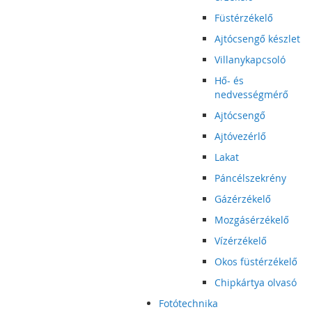
Füstérzékelő
Ajtócsengő készlet
Villanykapcsoló
Hő- és
nedvességmérő
Ajtócsengő
Ajtóvezérlő
Lakat
Páncélszekrény
Gázérzékelő
Mozgásérzékelő
Vízérzékelő
Okos füstérzékelő
Chipkártya olvasó
Fotótechnika