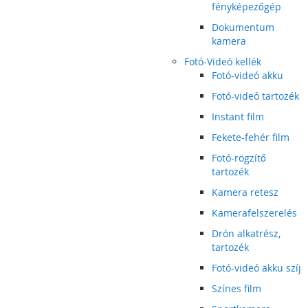
fényképezőgép
Dokumentum
kamera
Fotó-Videó kellék
Fotó-videó akku
Fotó-videó tartozék
Instant film
Fekete-fehér film
Fotó-rögzítő
tartozék
Kamera retesz
Kamerafelszerelés
Drón alkatrész,
tartozék
Fotó-videó akku szíj
Színes film