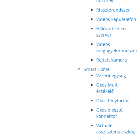
tartozék
Riasztórendszer
Videós kaputelefon
Hálózati video
szerver
Videós
megfigyelőrendszer
Rejtett kamera
Smart Home
Vezérlőegység
Okos Multi
érzékelő
Okos fényforrás
Okos elosztó,
konnektor
Virtuális
asszisztens eszköz