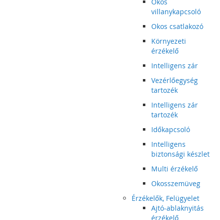
Okos
villanykapcsoló
Okos csatlakozó
Környezeti
érzékelő
Intelligens zár
Vezérlőegység
tartozék
Intelligens zár
tartozék
Időkapcsoló
Intelligens
biztonsági készlet
Multi érzékelő
Okosszemüveg
Érzékelők, Felügyelet
Ajtó-ablaknyitás
érzékelő