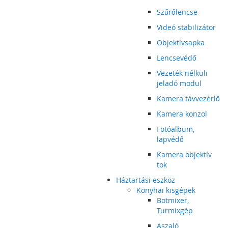
Szűrőlencse
Videó stabilizátor
Objektívsapka
Lencsevédő
Vezeték nélküli
jeladó modul
Kamera távvezérlő
Kamera konzol
Fotóalbum,
lapvédő
Kamera objektív
tok
Háztartási eszköz
Konyhai kisgépek
Botmixer,
Turmixgép
Aszaló