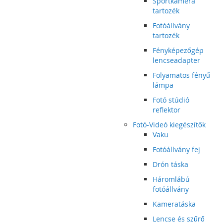
Sportkamera
tartozék
Fotóállvány
tartozék
Fényképezőgép
lencseadapter
Folyamatos fényű
lámpa
Fotó stúdió
reflektor
Fotó-Videó kiegészítők
Vaku
Fotóállvány fej
Drón táska
Háromlábú
fotóállvány
Kameratáska
Lencse és szűrő