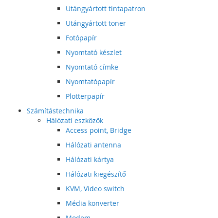
Utángyártott tintapatron
Utángyártott toner
Fotópapír
Nyomtató készlet
Nyomtató címke
Nyomtatópapír
Plotterpapír
Számítástechnika
Hálózati eszközök
Access point, Bridge
Hálózati antenna
Hálózati kártya
Hálózati kiegészítő
KVM, Video switch
Média konverter
Modem