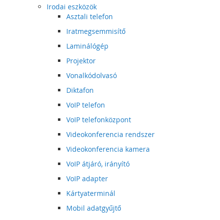
Irodai eszközök
Asztali telefon
Iratmegsemmisítő
Laminálógép
Projektor
Vonalkódolvasó
Diktafon
VoIP telefon
VoIP telefonközpont
Videokonferencia rendszer
Videokonferencia kamera
VoIP átjáró, irányító
VoIP adapter
Kártyaterminál
Mobil adatgyűjtő