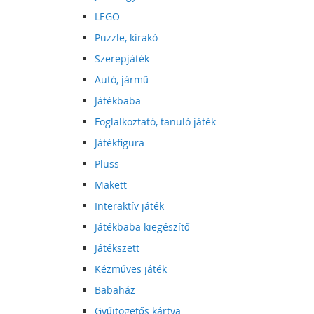
LEGO
Puzzle, kirakó
Szerepjáték
Autó, jármű
Játékbaba
Foglalkoztató, tanuló játék
Játékfigura
Plüss
Makett
Interaktív játék
Játékbaba kiegészítő
Játékszett
Kézműves játék
Babaház
Gyűjtögetős kártya