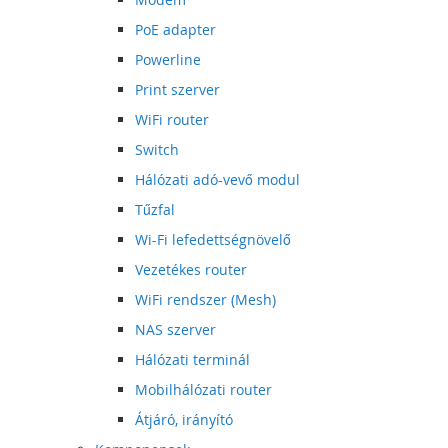
PoE adapter
Powerline
Print szerver
WiFi router
Switch
Hálózati adó-vevő modul
Tűzfal
Wi-Fi lefedettségnövelő
Vezetékes router
WiFi rendszer (Mesh)
NAS szerver
Hálózati terminál
Mobilhálózati router
Átjáró, irányító