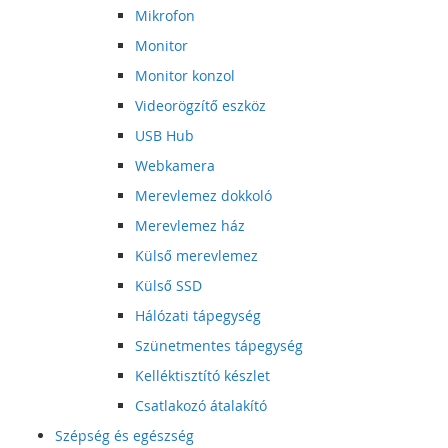
Mikrofon
Monitor
Monitor konzol
Videorögzítő eszköz
USB Hub
Webkamera
Merevlemez dokkoló
Merevlemez ház
Külső merevlemez
Külső SSD
Hálózati tápegység
Szünetmentes tápegység
Kelléktisztító készlet
Csatlakozó átalakító
Szépség és egészség