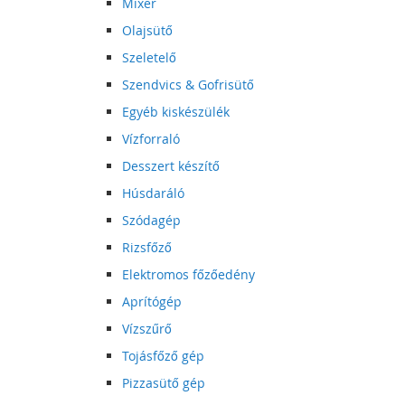
Mixer
Olajsütő
Szeletelő
Szendvics & Gofrisütő
Egyéb kiskészülék
Vízforraló
Desszert készítő
Húsdaráló
Szódagép
Rizsfőző
Elektromos főzőedény
Aprítógép
Vízszűrő
Tojásfőző gép
Pizzasütő gép