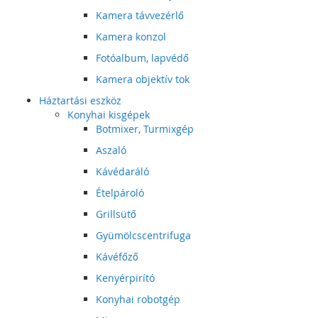
Kamera távvezérlő
Kamera konzol
Fotóalbum, lapvédő
Kamera objektív tok
Háztartási eszköz
Konyhai kisgépek
Botmixer, Turmixgép
Aszaló
Kávédaráló
Ételpároló
Grillsütő
Gyümölcscentrifuga
Kávéfőző
Kenyérpirító
Konyhai robotgép