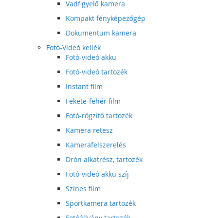
Vadfigyelő kamera
Kompakt fényképezőgép
Dokumentum kamera
Fotó-Videó kellék
Fotó-videó akku
Fotó-videó tartozék
Instant film
Fekete-fehér film
Fotó-rögzítő tartozék
Kamera retesz
Kamerafelszerelés
Drón alkatrész, tartozék
Fotó-videó akku szíj
Színes film
Sportkamera tartozék
Fotóállvány tartozék