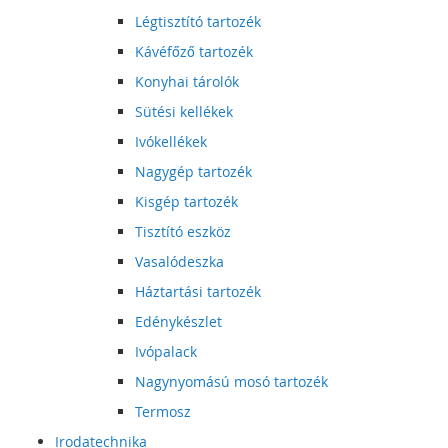
Légtisztító tartozék
Kávéfőző tartozék
Konyhai tárolók
Sütési kellékek
Ivókellékek
Nagygép tartozék
Kisgép tartozék
Tisztító eszköz
Vasalódeszka
Háztartási tartozék
Edénykészlet
Ivópalack
Nagynyomású mosó tartozék
Termosz
Irodatechnika