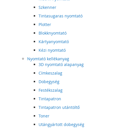
Szkenner
Tintasugaras nyomtató
Plotter
Blokknyomtató
Kártyanyomtató
Kézi nyomtató
Nyomtató kellékanyag
3D nyomtató alapanyag
Címkeszalag
Dobegység
Festékszalag
Tintapatron
Tintapatron utántöltő
Toner
Utángyártott dobegység