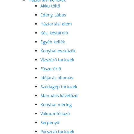
Akku töltő
Edény, Lábas
Háztartási elem
Kés, késtároló
Egyéb kellék
Konyhai eszközök
Vízszűrő tartozék
Fűszerőrlő
Időjárás állomás
Szódagép tartozék
Manuális kávéfőző
Konyhai mérleg
Vákuumfóliázó
Serpenyő
Porszívó tartozék