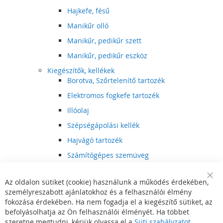
Hajkefe, fésű
Manikűr olló
Manikűr, pedikűr szett
Manikűr, pedikűr eszköz
Kiegészítők, kellékek
Borotva, Szőrtelenítő tartozék
Elektromos fogkefe tartozék
Illóolaj
Szépségápolási kellék
Hajvágó tartozék
Számítógépes szemüveg
Egészségápolási kellék
Az oldalon sütiket (cookie) használunk a működés érdekében,
Hajvágó kiegészítő
Clo
személyreszabott ajánlatokhoz és a felhasználói élmény
Coo
Szórakoztató elektronika
Bar
fokozása érdekében. Ha nem fogadja el a kiegészítő sütiket, az
Multimédia
befolyásolhatja az Ön felhasználói élményét. Ha többet
DVD, BluRay lejátszó
szeretne megtudni, kérjük olvassa el a
Süti szabályzatot