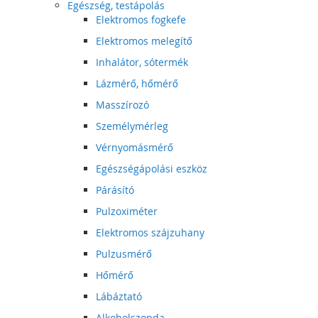
Egészség, testápolás
Elektromos fogkefe
Elektromos melegítő
Inhalátor, sótermék
Lázmérő, hőmérő
Masszírozó
Személymérleg
Vérnyomásmérő
Egészségápolási eszköz
Párásító
Pulzoximéter
Elektromos szájzuhany
Pulzusmérő
Hőmérő
Lábáztató
Alkoholszonda