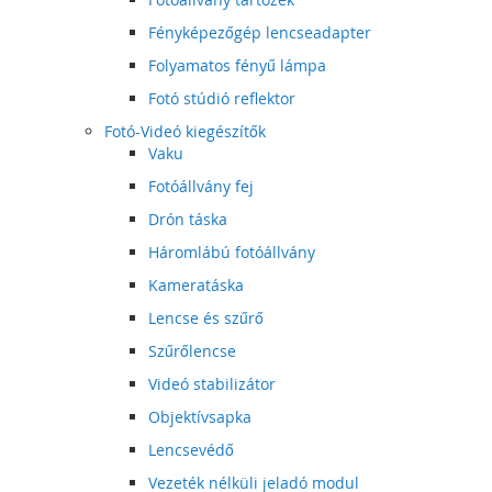
Fényképezőgép lencseadapter
Folyamatos fényű lámpa
Fotó stúdió reflektor
Fotó-Videó kiegészítők
Vaku
Fotóállvány fej
Drón táska
Háromlábú fotóállvány
Kameratáska
Lencse és szűrő
Szűrőlencse
Videó stabilizátor
Objektívsapka
Lencsevédő
Vezeték nélküli jeladó modul