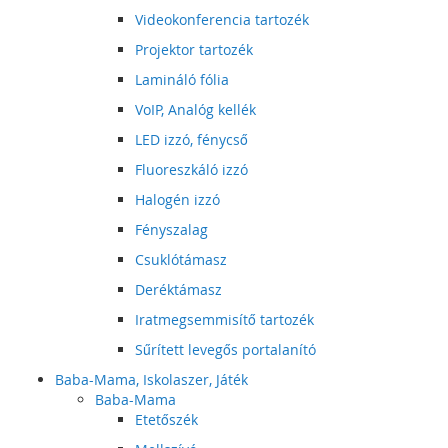
Videokonferencia tartozék
Projektor tartozék
Lamináló fólia
VoIP, Analóg kellék
LED izzó, fénycső
Fluoreszkáló izzó
Halogén izzó
Fényszalag
Csuklótámasz
Deréktámasz
Iratmegsemmisítő tartozék
Sűrített levegős portalanító
Baba-Mama, Iskolaszer, Játék
Baba-Mama
Etetőszék