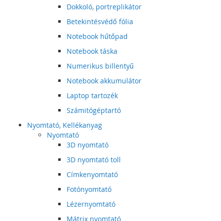
Dokkoló, portreplikátor
Betekintésvédő fólia
Notebook hűtőpad
Notebook táska
Numerikus billentyű
Notebook akkumulátor
Laptop tartozék
Számitógéptartó
Nyomtató, Kellékanyag
Nyomtató
3D nyomtató
3D nyomtató toll
Címkenyomtató
Fotónyomtató
Lézernyomtató
Mátrix nyomtató