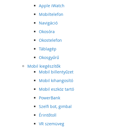
Apple iWatch
Mobiltelefon
Navigáció
Okosóra
Okostelefon
Táblagép
Okosgyűrű
Mobil kiegészítők
Mobil billentyűzet
Mobil kihangosító
Mobil eszköz tartó
PowerBank
Szelfi bot, gimbal
Érintőtoll
VR szemüveg