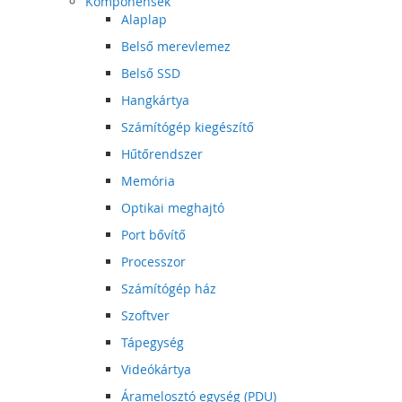
Komponensek
Alaplap
Belső merevlemez
Belső SSD
Hangkártya
Számítógép kiegészítő
Hűtőrendszer
Memória
Optikai meghajtó
Port bővítő
Processzor
Számítógép ház
Szoftver
Tápegység
Videókártya
Áramelosztó egység (PDU)