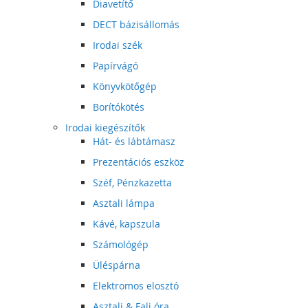
Diavetítő
DECT bázisállomás
Irodai szék
Papírvágó
Könyvkötőgép
Borítókötés
Irodai kiegészítők
Hát- és lábtámasz
Prezentációs eszköz
Széf, Pénzkazetta
Asztali lámpa
Kávé, kapszula
Számológép
Üléspárna
Elektromos elosztó
Asztali & Fali óra