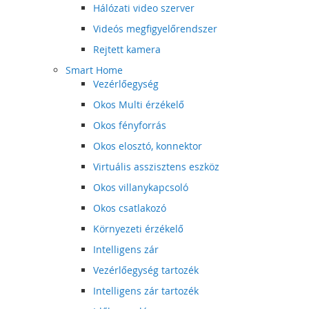
Hálózati video szerver
Videós megfigyelőrendszer
Rejtett kamera
Smart Home
Vezérlőegység
Okos Multi érzékelő
Okos fényforrás
Okos elosztó, konnektor
Virtuális asszisztens eszköz
Okos villanykapcsoló
Okos csatlakozó
Környezeti érzékelő
Intelligens zár
Vezérlőegység tartozék
Intelligens zár tartozék