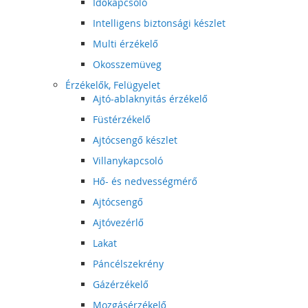
Időkapcsoló
Intelligens biztonsági készlet
Multi érzékelő
Okosszemüveg
Érzékelők, Felügyelet
Ajtó-ablaknyitás érzékelő
Füstérzékelő
Ajtócsengő készlet
Villanykapcsoló
Hő- és nedvességmérő
Ajtócsengő
Ajtóvezérlő
Lakat
Páncélszekrény
Gázérzékelő
Mozgásérzékelő