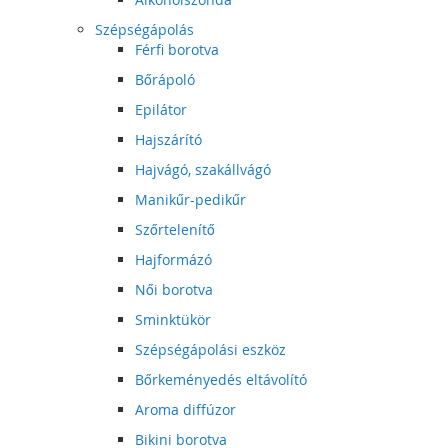
Szépségápolás
Férfi borotva
Bőrápoló
Epilátor
Hajszárító
Hajvágó, szakállvágó
Manikűr-pedikűr
Szőrtelenítő
Hajformázó
Női borotva
Sminktükör
Szépségápolási eszköz
Bőrkeményedés eltávolító
Aroma diffúzor
Bikini borotva