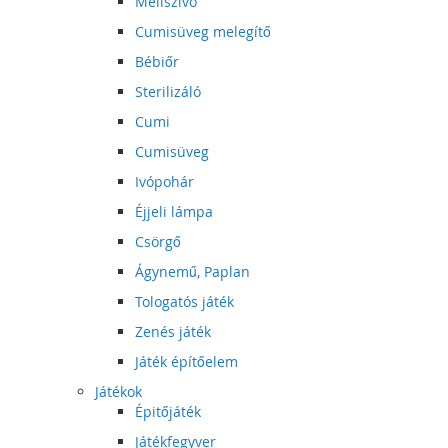
Mellszívó
Cumisüveg melegítő
Bébiőr
Sterilizáló
Cumi
Cumisüveg
Ivópohár
Éjjeli lámpa
Csörgő
Ágynemű, Paplan
Tologatós játék
Zenés játék
Játék építőelem
Játékok
Épitőjáték
Játékfegyver