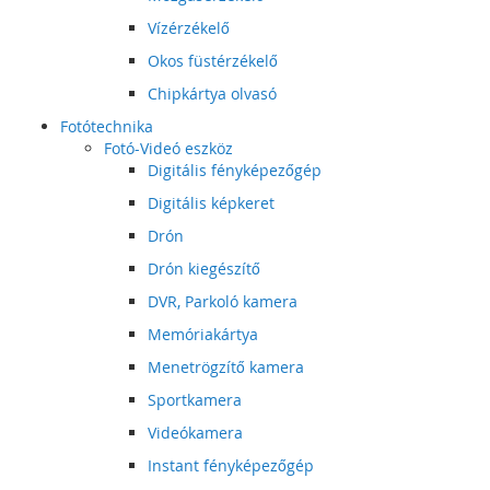
Vízérzékelő
Okos füstérzékelő
Chipkártya olvasó
Fotótechnika
Fotó-Videó eszköz
Digitális fényképezőgép
Digitális képkeret
Drón
Drón kiegészítő
DVR, Parkoló kamera
Memóriakártya
Menetrögzítő kamera
Sportkamera
Videókamera
Instant fényképezőgép