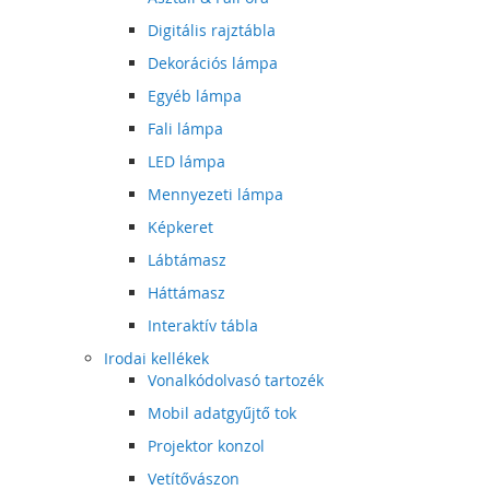
Digitális rajztábla
Dekorációs lámpa
Egyéb lámpa
Fali lámpa
LED lámpa
Mennyezeti lámpa
Képkeret
Lábtámasz
Háttámasz
Interaktív tábla
Irodai kellékek
Vonalkódolvasó tartozék
Mobil adatgyűjtő tok
Projektor konzol
Vetítővászon