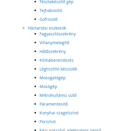
Tésztakészítő gép
Tejhabosító
Gofrisütő
Háztartási eszközök
Fagyasztószekrény
Villanymelegítő
Hűtőszekrény
Klímaberendezés
Légtisztító készülék
Mosogatógép
Mosógép
Mikrohullámú sütő
Páramentesítő
Konyhai szagelszívó
Porszívó
Kézi porszívó, elektromos seprű