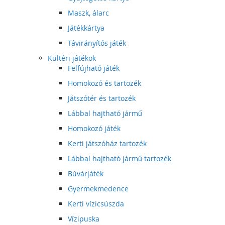
Maszk, álarc
Játékkártya
Távirányítós játék
Kültéri játékok
Felfújható játék
Homokozó és tartozék
Játszótér és tartozék
Lábbal hajtható jármű
Homokozó játék
Kerti játszóház tartozék
Lábbal hajtható jármű tartozék
Búvárjáték
Gyermekmedence
Kerti vízicsúszda
Vízipuska