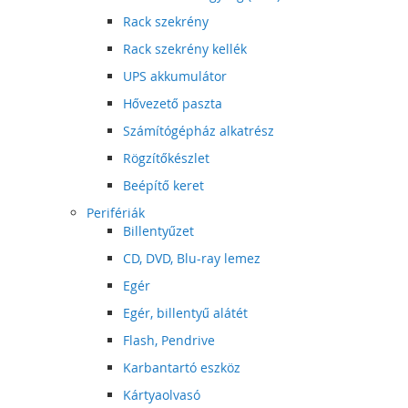
Rack szekrény
Rack szekrény kellék
UPS akkumulátor
Hővezető paszta
Számítógépház alkatrész
Rögzítőkészlet
Beépítő keret
Perifériák
Billentyűzet
CD, DVD, Blu-ray lemez
Egér
Egér, billentyű alátét
Flash, Pendrive
Karbantartó eszköz
Kártyaolvasó