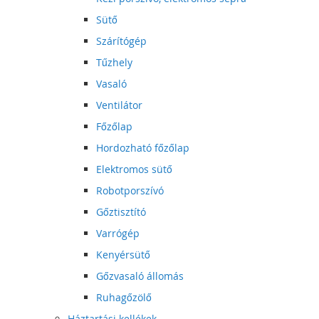
Sütő
Szárítógép
Tűzhely
Vasaló
Ventilátor
Főzőlap
Hordozható főzőlap
Elektromos sütő
Robotporszívó
Gőztisztító
Varrógép
Kenyérsütő
Gőzvasaló állomás
Ruhagőzölő
Háztartási kellékek