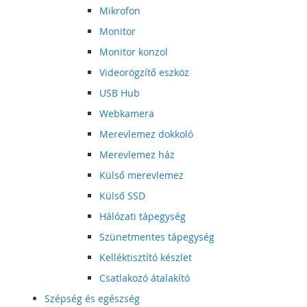
Mikrofon
Monitor
Monitor konzol
Videorögzítő eszköz
USB Hub
Webkamera
Merevlemez dokkoló
Merevlemez ház
Külső merevlemez
Külső SSD
Hálózati tápegység
Szünetmentes tápegység
Kelléktisztító készlet
Csatlakozó átalakító
Szépség és egészség