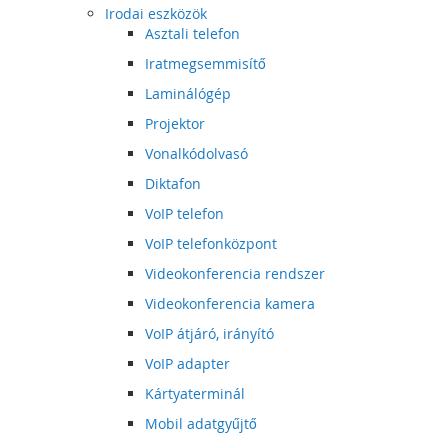
Irodai eszközök
Asztali telefon
Iratmegsemmisítő
Laminálógép
Projektor
Vonalkódolvasó
Diktafon
VoIP telefon
VoIP telefonközpont
Videokonferencia rendszer
Videokonferencia kamera
VoIP átjáró, irányító
VoIP adapter
Kártyaterminál
Mobil adatgyűjtő