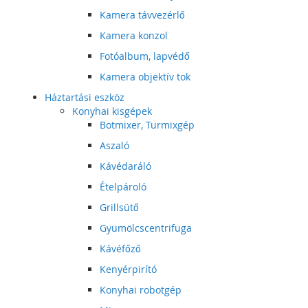
Kamera távvezérlő
Kamera konzol
Fotóalbum, lapvédő
Kamera objektív tok
Háztartási eszköz
Konyhai kisgépek
Botmixer, Turmixgép
Aszaló
Kávédaráló
Ételpároló
Grillsütő
Gyümölcscentrifuga
Kávéfőző
Kenyérpirító
Konyhai robotgép