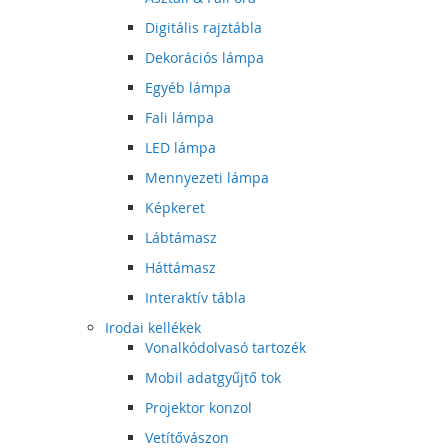
Digitális rajztábla
Dekorációs lámpa
Egyéb lámpa
Fali lámpa
LED lámpa
Mennyezeti lámpa
Képkeret
Lábtámasz
Háttámasz
Interaktív tábla
Irodai kellékek
Vonalkódolvasó tartozék
Mobil adatgyűjtő tok
Projektor konzol
Vetítővászon