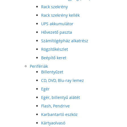
Rack szekrény
Rack szekrény kellék
UPS akkumulátor
Hővezető paszta
Számítógépház alkatrész
Rögzítőkészlet
Beépítő keret
Perifériák
Billentyűzet
CD, DVD, Blu-ray lemez
Egér
Egér, billentyű alátét
Flash, Pendrive
Karbantartó eszköz
Kártyaolvasó