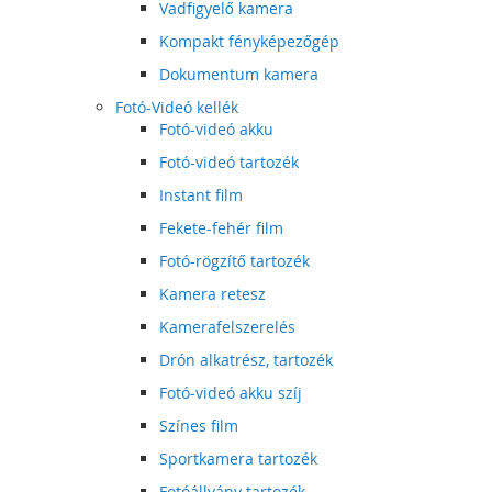
Vadfigyelő kamera
Kompakt fényképezőgép
Dokumentum kamera
Fotó-Videó kellék
Fotó-videó akku
Fotó-videó tartozék
Instant film
Fekete-fehér film
Fotó-rögzítő tartozék
Kamera retesz
Kamerafelszerelés
Drón alkatrész, tartozék
Fotó-videó akku szíj
Színes film
Sportkamera tartozék
Fotóállvány tartozék