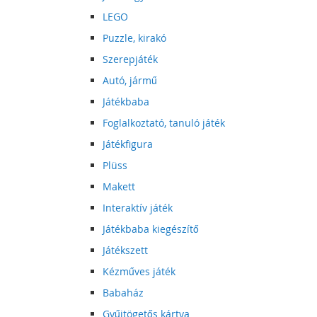
LEGO
Puzzle, kirakó
Szerepjáték
Autó, jármű
Játékbaba
Foglalkoztató, tanuló játék
Játékfigura
Plüss
Makett
Interaktív játék
Játékbaba kiegészítő
Játékszett
Kézműves játék
Babaház
Gyűjtögetős kártya