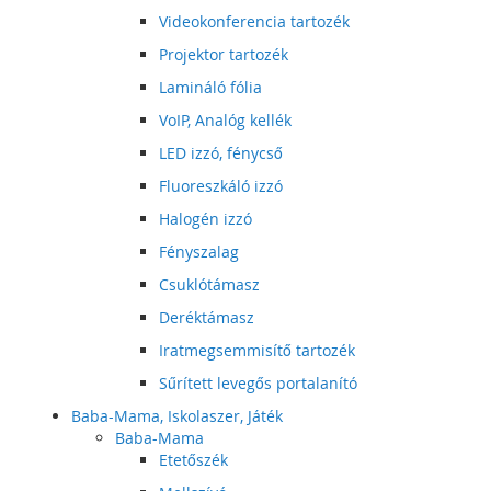
Videokonferencia tartozék
Projektor tartozék
Lamináló fólia
VoIP, Analóg kellék
LED izzó, fénycső
Fluoreszkáló izzó
Halogén izzó
Fényszalag
Csuklótámasz
Deréktámasz
Iratmegsemmisítő tartozék
Sűrített levegős portalanító
Baba-Mama, Iskolaszer, Játék
Baba-Mama
Etetőszék