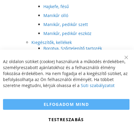
Hajkefe, fésű
Manikűr olló
Manikűr, pedikűr szett
Manikűr, pedikűr eszköz
Kiegészítők, kellékek
Borotva, Szőrtelenítő tartozék
Elektromos fogkefe tartozék
Az oldalon sütiket (cookie) használunk a működés érdekében,
Clo
Illóolaj
személyreszabott ajánlatokhoz és a felhasználói élmény
Coo
Bar
fokozása érdekében. Ha nem fogadja el a kiegészítő sütiket, az
Szépségápolási kellék
befolyásolhatja az Ön felhasználói élményét. Ha többet
Hajvágó tartozék
szeretne megtudni, kérjük olvassa el a
Süti szabályzatot
Számítógépes szemüveg
Egészségápolási kellék
ELFOGADOM MIND
Hajvágó kiegészítő
TESTRESZABÁS
Szórakoztató elektronika
Multimédia
DVD, BluRay lejátszó