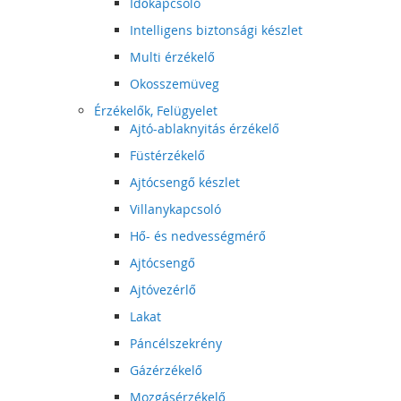
Időkapcsoló
Intelligens biztonsági készlet
Multi érzékelő
Okosszemüveg
Érzékelők, Felügyelet
Ajtó-ablaknyitás érzékelő
Füstérzékelő
Ajtócsengő készlet
Villanykapcsoló
Hő- és nedvességmérő
Ajtócsengő
Ajtóvezérlő
Lakat
Páncélszekrény
Gázérzékelő
Mozgásérzékelő