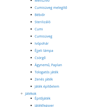
Mellszívó
Cumisüveg melegítő
Bébiőr
Sterilizáló
Cumi
Cumisüveg
Ivópohár
Éjjeli lámpa
Csörgő
Ágynemű, Paplan
Tologatós játék
Zenés játék
Játék építőelem
Játékok
Épitőjáték
Játékfegyver