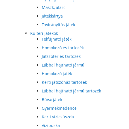
Maszk, álarc
Játékkártya
Távirányítós játék
Kültéri játékok
Felfújható játék
Homokozó és tartozék
Játszótér és tartozék
Lábbal hajtható jármű
Homokozó játék
Kerti játszóház tartozék
Lábbal hajtható jármű tartozék
Búvárjáték
Gyermekmedence
Kerti vízicsúszda
Vízipuska