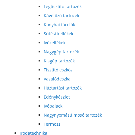
Légtisztító tartozék
Kávéfőző tartozék
Konyhai tárolók
Sütési kellékek
Ivókellékek
Nagygép tartozék
Kisgép tartozék
Tisztító eszköz
Vasalódeszka
Háztartási tartozék
Edénykészlet
Ivópalack
Nagynyomású mosó tartozék
Termosz
Irodatechnika