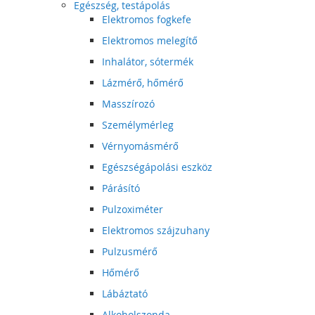
Egészség, testápolás
Elektromos fogkefe
Elektromos melegítő
Inhalátor, sótermék
Lázmérő, hőmérő
Masszírozó
Személymérleg
Vérnyomásmérő
Egészségápolási eszköz
Párásító
Pulzoximéter
Elektromos szájzuhany
Pulzusmérő
Hőmérő
Lábáztató
Alkoholszonda