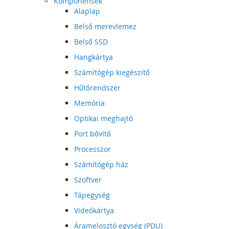
Komponensek
Alaplap
Belső merevlemez
Belső SSD
Hangkártya
Számítógép kiegészítő
Hűtőrendszer
Memória
Optikai meghajtó
Port bővítő
Processzor
Számítógép ház
Szoftver
Tápegység
Videókártya
Áramelosztó egység (PDU)