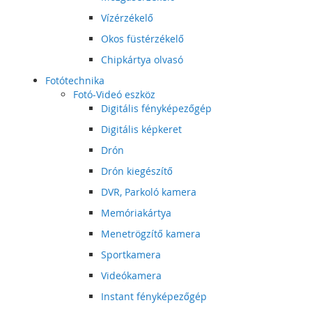
Vízérzékelő
Okos füstérzékelő
Chipkártya olvasó
Fotótechnika
Fotó-Videó eszköz
Digitális fényképezőgép
Digitális képkeret
Drón
Drón kiegészítő
DVR, Parkoló kamera
Memóriakártya
Menetrögzítő kamera
Sportkamera
Videókamera
Instant fényképezőgép