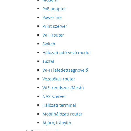
PoE adapter
Powerline
Print szerver
WiFi router
Switch
Hálózati adó-vevő modul
Tűzfal
Wi-Fi lefedettségnövelő
Vezetékes router
WiFi rendszer (Mesh)
NAS szerver
Hálózati terminál
Mobilhálózati router
Átjáró, irányító