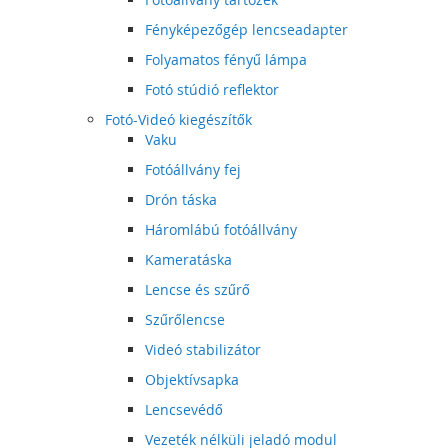
Fényképezőgép lencseadapter
Folyamatos fényű lámpa
Fotó stúdió reflektor
Fotó-Videó kiegészítők
Vaku
Fotóállvány fej
Drón táska
Háromlábú fotóállvány
Kameratáska
Lencse és szűrő
Szűrőlencse
Videó stabilizátor
Objektívsapka
Lencsevédő
Vezeték nélküli jeladó modul