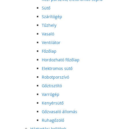
Sütő
Szárítógép
Tűzhely
Vasaló
Ventilátor
Főzőlap
Hordozható főzőlap
Elektromos sütő
Robotporszívó
Gőztisztító
Varrógép
Kenyérsütő
Gőzvasaló állomás
Ruhagőzölő
Háztartási kellékek