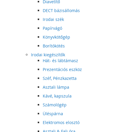
Diavetítő
DECT bázisállomás
Irodai szék
Papírvágó
Könyvkötőgép
Borítókötés
Irodai kiegészítők
Hát- és lábtámasz
Prezentációs eszköz
Széf, Pénzkazetta
Asztali lámpa
Kávé, kapszula
Számológép
Üléspárna
Elektromos elosztó
Asztali & Fali óra