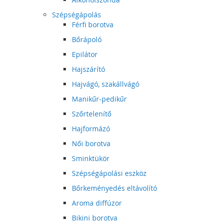
Szépségápolás
Férfi borotva
Bőrápoló
Epilátor
Hajszárító
Hajvágó, szakállvágó
Manikűr-pedikűr
Szőrtelenítő
Hajformázó
Női borotva
Sminktükör
Szépségápolási eszköz
Bőrkeményedés eltávolító
Aroma diffúzor
Bikini borotva