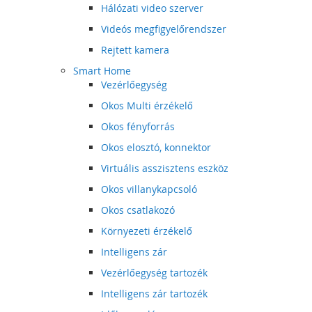
Hálózati video szerver
Videós megfigyelőrendszer
Rejtett kamera
Smart Home
Vezérlőegység
Okos Multi érzékelő
Okos fényforrás
Okos elosztó, konnektor
Virtuális asszisztens eszköz
Okos villanykapcsoló
Okos csatlakozó
Környezeti érzékelő
Intelligens zár
Vezérlőegység tartozék
Intelligens zár tartozék