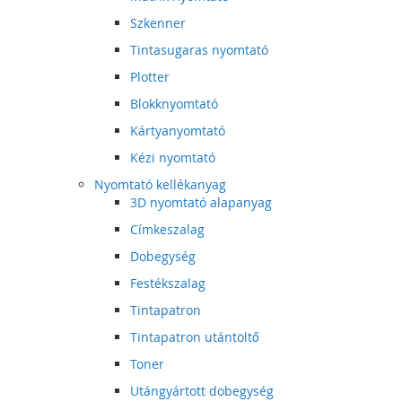
Szkenner
Tintasugaras nyomtató
Plotter
Blokknyomtató
Kártyanyomtató
Kézi nyomtató
Nyomtató kellékanyag
3D nyomtató alapanyag
Címkeszalag
Dobegység
Festékszalag
Tintapatron
Tintapatron utántöltő
Toner
Utángyártott dobegység