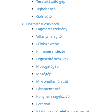
Tésztakészítő gép
Tejhabosító
Gofrisütő
Háztartási eszközök
Fagyasztószekrény
Villanymelegítő
Hűtőszekrény
Klímaberendezés
Légtisztító készülék
Mosogatógép
Mosógép
Mikrohullámú sütő
Páramentesítő
Konyhai szagelszívó
Porszívó
Kézi porszívó, elektromos seprű