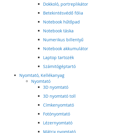
Dokkoló, portreplikátor
Betekintésvédő fólia
Notebook hűtőpad
Notebook táska
Numerikus billentyű
Notebook akkumulátor
Laptop tartozék
Számitógéptartó
Nyomtató, Kellékanyag
Nyomtató
3D nyomtató
3D nyomtató toll
Címkenyomtató
Fotónyomtató
Lézernyomtató
Mátrix nyomtató