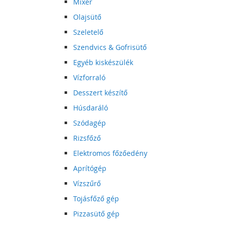
Mixer
Olajsütő
Szeletelő
Szendvics & Gofrisütő
Egyéb kiskészülék
Vízforraló
Desszert készítő
Húsdaráló
Szódagép
Rizsfőző
Elektromos főzőedény
Aprítógép
Vízszűrő
Tojásfőző gép
Pizzasütő gép