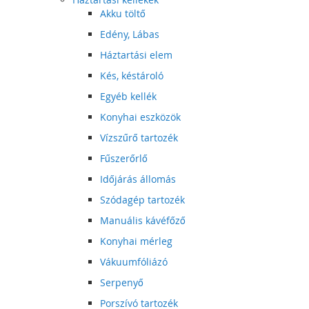
Akku töltő
Edény, Lábas
Háztartási elem
Kés, késtároló
Egyéb kellék
Konyhai eszközök
Vízszűrő tartozék
Fűszerőrlő
Időjárás állomás
Szódagép tartozék
Manuális kávéfőző
Konyhai mérleg
Vákuumfóliázó
Serpenyő
Porszívó tartozék