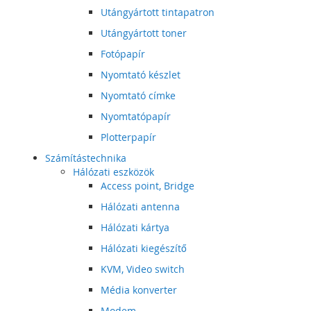
Utángyártott tintapatron
Utángyártott toner
Fotópapír
Nyomtató készlet
Nyomtató címke
Nyomtatópapír
Plotterpapír
Számítástechnika
Hálózati eszközök
Access point, Bridge
Hálózati antenna
Hálózati kártya
Hálózati kiegészítő
KVM, Video switch
Média konverter
Modem